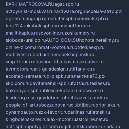
PARK-MATROSOVA.RU
agat.spb.ru
avtoyurist-moskva1.ru
hardware.org.ru
схема-авто.рф
dg-lab.ru
angrup.ru
recruiter.spb.ru
music8.spb.ru
krsk124.ru
kubok.spb.ru
romanofforex.ru
analitikaplus.ru
spyonline.ru
zosikamery.ru
sloboda-ural.pp.ru
AUTO-COM.SU
hohota.net
alimy.ru
online-z.com
aromat-vostoka.ru
otdelkaexp.ru
mobilvest.ru
bbd.net.ru
mebelshop.msk.ru
smp-forum.ru
bastion-td.ru
kosmoscreative.ru
avrmotors.ru
art-galadesign.ru
tiffany-c.ru
ecostep-samara.ru
d-p.spb.ru
галактика73.рф
sko.com.ru
davitamebel-spb.ru
fotsis.ru
tesiaes.ru
kokoroyari.spb.ru
blesna-kazan.ru
mossilver.ru
lenderoq.ru
sergeydobrin.ru
tochkazvuka.msk.ru
people-of-art.ru
bezzubova.ru
clubtibet.ru
orior-aks.ru
dynamoauto.ru
szk-favorit.ru
carlines.ru
flatnsk.ru
kingbolenskaner.ru
alex-motor.ru
astroline.net.ru
act1.spb.ru
polyglot.com.ru
gidlipetsk.ru
ooo-driada.ru