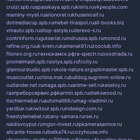
cruizi.spb.ru
spasskaya.spb.ru
kniris.ru
vkpeople.com
maminy-mysli.ru
arionorel.ru
khuseniosif.ru
dotmediacup.spb.ru
mebel-tiraspol.ru
all-books.biz
vmauto.spb.ru
shop-astyle.ru
derevo-s.ru
contrinform.ru
gutserial.ru
mdrussia.spb.ru
monod.ru
refine.org.ru
uk-krein.ru
kamensk61.ru
zooclub.info
filonov.org.ru
технокамск.рф
ra-spectr.ru
ooodriada.ru
promelmash.spb.ru
ixtys.spb.ru
fccity.ru
glamourstudio.spb.ru
kola-nature.org
spbmaster.spb.ru
musicoutlet.ru
china.msk.ru
bulldog.su
grimm-online.ru
outlander.net.ru
maga.spb.ru
anime-sell.ru
keseloy.ru
газприборсервис.рф
karmin.spb.ru
shekswood.ru
tischlermebel.ru
automall66.ru
mag-vladimir.ru
yardbar.ru
kiwitour.spb.ru
indesign.com.ru
freestylemebel.ru
bany-samara.ru
rsei.ru
naidisvoyput.ru
mgsn-invest.ru
ipkamerasannce.ru
alicante-house.ru
ibelka74.ru
cozyhouse.info
vlkargalev-studio.ru
700mb.ru
figura-ufa.ru
alina-live.ru