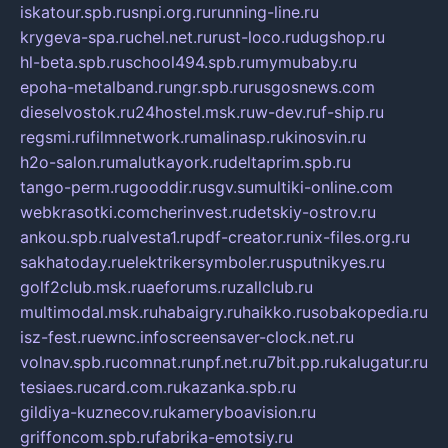
iskatour.spb.ru
snpi.org.ru
running-line.ru
krygeva-spa.ru
chel.net.ru
rust-loco.ru
dugshop.ru
hl-beta.spb.ru
school494.spb.ru
mymubaby.ru
epoha-metalband.ru
ngr.spb.ru
rusgosnews.com
dieselvostok.ru
24hostel.msk.ru
w-dev.ru
f-ship.ru
regsmi.ru
filmnetwork.ru
malinasp.ru
kinosvin.ru
h2o-salon.ru
malutkayork.ru
deltaprim.spb.ru
tango-perm.ru
gooddir.ru
sgv.su
multiki-online.com
webkrasotki.com
cherinvest.ru
detskiy-ostrov.ru
ankou.spb.ru
alvesta1.ru
pdf-creator.ru
nix-files.org.ru
sakhatoday.ru
elektrikersymboler.ru
sputnikyes.ru
golf2club.msk.ru
aeforums.ru
zallclub.ru
multimodal.msk.ru
habaigry.ru
haikko.ru
sobakopedia.ru
isz-fest.ru
ewnc.info
screensaver-clock.net.ru
volnav.spb.ru
comnat.ru
npf.net.ru
7bit.pp.ru
kalugatur.ru
tesiaes.ru
card.com.ru
kazanka.spb.ru
gildiya-kuznecov.ru
kameryboavision.ru
griffoncom.spb.ru
fabrika-emotsiy.ru