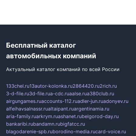
Бесплатный каталог
автомобильных компаний
Актуальный каталог компаний по всей России
133chel.ru
13autor-kolonka.ru
2864420.ru
2rich.ru
3-d-file.ru
3d-file.ru
a-cdc.ru
aalse.ru
a380club.ru
airgungames.ru
accounts-112.ru
adler-jun.ru
adonyev.ru
alfeihavsalnassr.ru
altaipant.ru
argentinamia.ru
aria-family.ru
arkrym.ru
ashanet.ru
belgorod-day.ru
bankaribi.ru
bandamn.ru
bigfatcc.ru
blagodarenie-spb.ru
borodino-media.ru
card-voice.ru