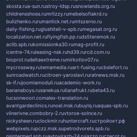
skosta.ru
a-sun.ru
stroy-ldsp.ru
snowlands.org.ru
childrensshoes.ru
mrlizzy.ru
mebelsofiakrd.ru
bulizhenko.ru
rumantick.net.ru
mtszerno.ru
daily-fishing.ru
glushiteli-v-spb.ru
megasat.org.ru
localization.net.ru
flyingfish.pp.ru
ds5teremok.ru
aclib.spb.ru
komissionka30.ru
mag-profit.ru
icentre-74.ru
leasing-nsk.ru
hd39.ru
rcd.com.ru
bioprot.ru
deltaextreme.ru
mirkotlov07.ru
mycrossway.ru
temamedia.ru
art-fusing.ru
cbslefort.ru
sunroadwatch.ru
citroen-yaroslavl.ru
ratnews.msk.ru
sk-if.ru
joomlamoduli.ru
academic-work.ru
bananaboys.ru
sanekua.ru
lianafrukt.ru
beta43.ru
tucsonwoori.com
alex-translation.ru
avantgardeclinics.ru
noel.msk.ru
buylq.ru
aquas-spb.ru
vilnerivne.com
bobry-2.ru
vtoroe-solnce.ru
nickysheen.ru
clockmir.ru
huntercraft.ru
стройокт.рф
webpixels.ru
pczz.msk.su
petrodvorets.spb.ru
nsintermed.spb.ru
avtovirazh-24.ru
jazzq.ru
czecot.ru