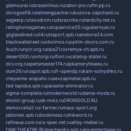
glamourai.ru
brassminus.ru
zabor-pro.ru
ftn.pp.ru
dorogoe58.ru
laimengpacker.ru
kuzova-zapchasti.ru
sageerp.ru
taxodrom.ru
dsrazvitie.ru
hardcity.net.ru
ratinghomegames.ru
topservice25.ru
gubernyan.ru
gtglasslined.ru
ii4.ru
tssport.spb.ru
andorra24.com
blackwallstreet.ru
oboimos.ru
optim-doors.com.ru
ikuch.ru
nycr.org.ru
npa21.ru
vremya-ch.spb.ru
desert000.ru
ivtorgi.ru
ifiori.ru
catalog-statei.ru
dcv.org.ru
spetsmaster174.ru
ipkameryhiseeu.ru
dum26.ru
ruspol.spb.ru
fr-opendp.ru
kam-solnyshko.ru
cheyenne-arapaho.ru
sevzapmetal.spb.ru
ted-lapidus.spb.ru
parasite-eliminator.ru
sigma-complete.ru
modernworld.ru
dama-moda.ru
eholot-group.ru
sk-nvkz.ru
DRONGOLD.RU
democratia2.ru
i-farmer.ru
mass-sport.org
jablonex.spb.ru
bookmess.ru
linkword.ru
refineua.com.ru
cs-spec.net.ru
altay-mebel.ru
DNK-THEATRE.RU
mechaniks.spb.ru
ipcamtechage.ru