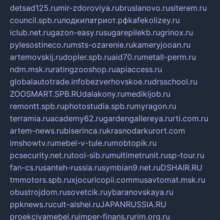
detsad125.ru
mir-zdoroviya.ru
bruslanovo.ru
siterem.ru
council.spb.ru
лодкипатриот.рф
kafekolizey.ru
iclub.net.ru
gazon-easy.ru
sugarepilekb.ru
grinox.ru
pylesostineco.ru
msts-ozarenie.ru
kameryjooan.ru
artemovskij.ru
dopler.spb.ru
aid70.ru
metall-perm.ru
ndm.msk.ru
ratingzooshop.ru
apiaccess.ru
globalautotrade.info
bezverhovskoe.ru
drsschool.ru
ZOOSMART.SPB.RU
dalakony.ru
medikijob.ru
remontt.spb.ru
photostudia.spb.ru
myragon.ru
terramia.ru
academy62.ru
gardengallereya.ru
rti.com.ru
artem-news.ru
biserinca.ru
krasnodarkurort.com
imshowtv.ru
mebel-v-tule.ru
mobtopik.ru
pcsecurity.net.ru
tool-sib.ru
multimetrunit.ru
sp-tour.ru
fan-cs.ru
santeh-russia.ru
symbian9.net.ru
DSHAIR.RU
tmmotors.spb.ru
xjocuricopii.com
musavtomat.msk.ru
obustrojdom.ru
sovetcik.ru
ybaranovskaya.ru
ppknews.ru
cult-alshei.ru
JAPANRUSSIA.RU
proekciyamebel.ru
imper-finans.ru
rim.org.ru