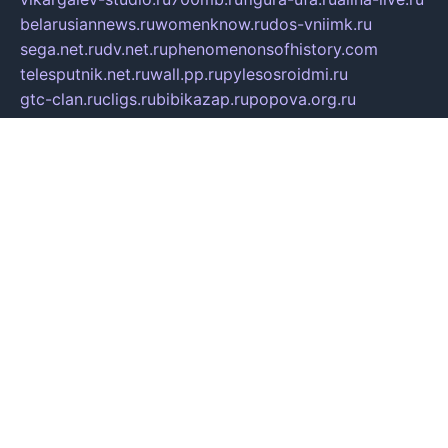
belarusiannews.ru
womenknow.ru
dos-vniimk.ru
sega.net.ru
dv.net.ru
phenomenonsofhistory.com
telesputnik.net.ru
wall.pp.ru
pylesosroidmi.ru
gtc-clan.ru
cligs.ru
bibikazap.ru
popova.org.ru
netwhistler.spb.ru
bellvil.ru
bonzon.ru
iss-vladik.ru
defiparis.net.ru
las-gryzas.ru
amku.ru
electednews.spb.ru
feather.org.ru
spar72.ru
tankiigri.ru
dominus.com.ru
ibtree.ru
sanykool.pp.ru
unixlib.org.ru
menatep.spb.ru
gartenterrassen.ru
printeka.ru
skvozilka.com.ru
parkovka-pub.ru
lovemobi.ru
art-ru.ru
emulatorz.com.ru
alucomp.com.ru
tatforum.com.ru
alternativa-profi.ru
dermakler.ru
artsurvey.ru
aredir.ru
khimspas.ru
centr-maxi.ru
2018r.ru
bort-stomer-defort.ru
professional2.ru
gibsons.ru
artselena.ru
art-pilot.ru
ingredient.spb.ru
npfpolimer.spb.ru
argentum.spb.ru
hom-edu.ru
af-num.ru
cashadvanceamericasev.org
trexp.spb.ru