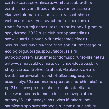
cardvoice.ru
zed-online.ru
zvonitut.ru
zebra-tlt.ru
zarafshan.ru
york-life.ru
vintovoykompressor.ru
vladivostok-map.ru
vlknrussia.ru
wasabi-shop.ru
webamator.ru
zaryna.ru
youtubefree.ru
x-ton.ru
trade-farm.ru
tajuncos.ru
taksu.ru
tor-lyubov-i-grom.ru
spayderhed-2022.ru
splclub.ru
stoppamedia.ru
snow-guard.ru
slovar-ivrit.ru
cleanmedicine.ru
shkurki-karakulya.ru
kanotiforet.spb.ru
tutmassage.ru
ecolog.org.ru
praga.spb.ru
falcorussia.ru
autodoctorservis.ru
kamertondom.spb.ru
net-life.net.ru
avto-vozim.ru
sakhcamera.ru
alliance-electro.spb.ru
stroyavt.ru
controlweb1.ru
tdsak74.ru
kinzozo-ru.ru
kvotka.ru
iron-snab.ru
costa-bella.ru
eugrus.pp.ru
associaciya39.ru
primexpo.spb.ru
bezmorchin.ru
ia2.ru
cpt21.ru
ispecspb.ru
regahost.ru
kolosok-elita.ru
tae-kwon.ru
consrio.com.ru
insiam.ru
avegainfo.ru
archery161.ru
bigencyclica.ru
vlast16.ru
korru.net
sarmiento.spb.su
extelopedia.ru
lammin-suo.spb.ru