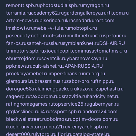
remontt.spb.ru
photostudia.spb.ru
myragon.ru
terramia.ru
academy62.ru
gardengallereya.ru
rti.com.ru
artem-news.ru
biserinca.ru
krasnodarkurort.com
imshowtv.ru
mebel-v-tule.ru
mobtopik.ru
pcsecurity.net.ru
tool-sib.ru
multimetrunit.ru
sp-tour.ru
fan-cs.ru
santeh-russia.ru
symbian9.net.ru
DSHAIR.RU
tmmotors.spb.ru
xjocuricopii.com
musavtomat.msk.ru
obustrojdom.ru
sovetcik.ru
ybaranovskaya.ru
ppknews.ru
cult-alshei.ru
JAPANRUSSIA.RU
proekciyamebel.ru
imper-finans.ru
rim.org.ru
glamourai.ru
brassminus.ru
zabor-pro.ru
ftn.pp.ru
dorogoe58.ru
laimengpacker.ru
kuzova-zapchasti.ru
sageerp.ru
taxodrom.ru
dsrazvitie.ru
hardcity.net.ru
ratinghomegames.ru
topservice25.ru
gubernyan.ru
gtglasslined.ru
ii4.ru
tssport.spb.ru
andorra24.com
blackwallstreet.ru
oboimos.ru
optim-doors.com.ru
ikuch.ru
nycr.org.ru
npa21.ru
vremya-ch.spb.ru
desert000.ru
ivtorgi.ru
ifiori.ru
catalog-statei.ru