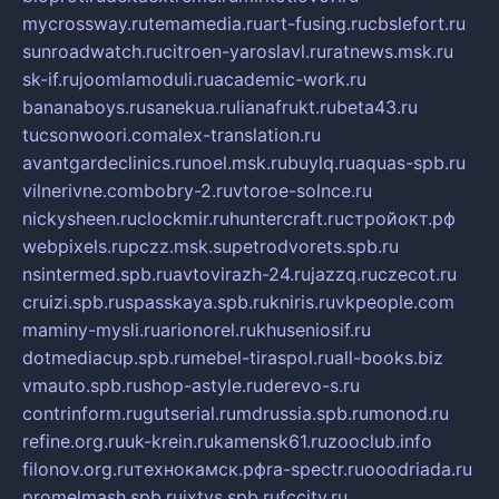
mycrossway.ru
temamedia.ru
art-fusing.ru
cbslefort.ru
sunroadwatch.ru
citroen-yaroslavl.ru
ratnews.msk.ru
sk-if.ru
joomlamoduli.ru
academic-work.ru
bananaboys.ru
sanekua.ru
lianafrukt.ru
beta43.ru
tucsonwoori.com
alex-translation.ru
avantgardeclinics.ru
noel.msk.ru
buylq.ru
aquas-spb.ru
vilnerivne.com
bobry-2.ru
vtoroe-solnce.ru
nickysheen.ru
clockmir.ru
huntercraft.ru
стройокт.рф
webpixels.ru
pczz.msk.su
petrodvorets.spb.ru
nsintermed.spb.ru
avtovirazh-24.ru
jazzq.ru
czecot.ru
cruizi.spb.ru
spasskaya.spb.ru
kniris.ru
vkpeople.com
maminy-mysli.ru
arionorel.ru
khuseniosif.ru
dotmediacup.spb.ru
mebel-tiraspol.ru
all-books.biz
vmauto.spb.ru
shop-astyle.ru
derevo-s.ru
contrinform.ru
gutserial.ru
mdrussia.spb.ru
monod.ru
refine.org.ru
uk-krein.ru
kamensk61.ru
zooclub.info
filonov.org.ru
технокамск.рф
ra-spectr.ru
ooodriada.ru
promelmash.spb.ru
ixtys.spb.ru
fccity.ru