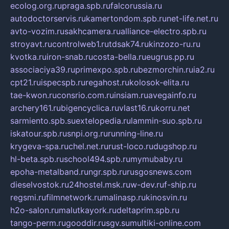
ecolog.org.ru
praga.spb.ru
falcorussia.ru
autodoctorservis.ru
kamertondom.spb.ru
net-life.net.ru
avto-vozim.ru
sakhcamera.ru
alliance-electro.spb.ru
stroyavt.ru
controlweb1.ru
tdsak74.ru
kinzozo-ru.ru
kvotka.ru
iron-snab.ru
costa-bella.ru
eugrus.pp.ru
associaciya39.ru
primexpo.spb.ru
bezmorchin.ru
ia2.ru
cpt21.ru
ispecspb.ru
regahost.ru
kolosok-elita.ru
tae-kwon.ru
consrio.com.ru
insiam.ru
avegainfo.ru
archery161.ru
bigencyclica.ru
vlast16.ru
korru.net
sarmiento.spb.su
extelopedia.ru
lammin-suo.spb.ru
iskatour.spb.ru
snpi.org.ru
running-line.ru
krygeva-spa.ru
chel.net.ru
rust-loco.ru
dugshop.ru
hl-beta.spb.ru
school494.spb.ru
mymubaby.ru
epoha-metalband.ru
ngr.spb.ru
rusgosnews.com
dieselvostok.ru
24hostel.msk.ru
w-dev.ru
f-ship.ru
regsmi.ru
filmnetwork.ru
malinasp.ru
kinosvin.ru
h2o-salon.ru
malutkayork.ru
deltaprim.spb.ru
tango-perm.ru
gooddir.ru
sgv.su
multiki-online.com