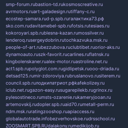
smp-forum.ru
bastion-td.ru
kosmoscreative.ru
avrmotors.ru
art-galadesign.ru
tiffany-c.ru
ecostep-samara.ru
d-p.spb.ru
галактика73.рф
sko.com.ru
davitamebel-spb.ru
fotsis.ru
tesiaes.ru
kokoroyari.spb.ru
blesna-kazan.ru
mossilver.ru
lenderoq.ru
sergeydobrin.ru
tochkazvuka.msk.ru
people-of-art.ru
bezzubova.ru
clubtibet.ru
orior-aks.ru
dynamoauto.ru
szk-favorit.ru
carlines.ru
flatnsk.ru
kingbolenskaner.ru
alex-motor.ru
astroline.net.ru
act1.spb.ru
polyglot.com.ru
gidlipetsk.ru
ooo-driada.ru
detsad125.ru
mir-zdoroviya.ru
bruslanovo.ru
siterem.ru
council.spb.ru
лодкипатриот.рф
kafekolizey.ru
iclub.net.ru
gazon-easy.ru
sugarepilekb.ru
grinox.ru
pylesostineco.ru
msts-ozarenie.ru
kameryjooan.ru
artemovskij.ru
dopler.spb.ru
aid70.ru
metall-perm.ru
ndm.msk.ru
ratingzooshop.ru
apiaccess.ru
globalautotrade.info
bezverhovskoe.ru
drsschool.ru
ZOOSMART.SPB.RU
dalakony.ru
medikijob.ru