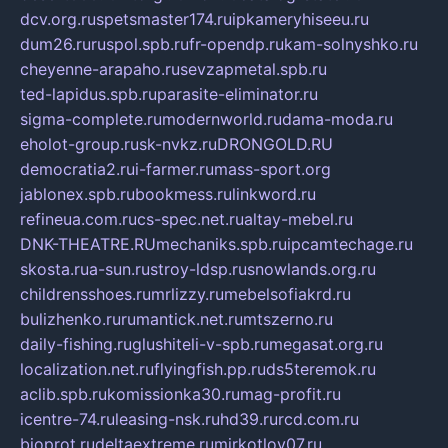
dcv.org.ru
spetsmaster174.ru
ipkameryhiseeu.ru
dum26.ru
ruspol.spb.ru
fr-opendp.ru
kam-solnyshko.ru
cheyenne-arapaho.ru
sevzapmetal.spb.ru
ted-lapidus.spb.ru
parasite-eliminator.ru
sigma-complete.ru
modernworld.ru
dama-moda.ru
eholot-group.ru
sk-nvkz.ru
DRONGOLD.RU
democratia2.ru
i-farmer.ru
mass-sport.org
jablonex.spb.ru
bookmess.ru
linkword.ru
refineua.com.ru
cs-spec.net.ru
altay-mebel.ru
DNK-THEATRE.RU
mechaniks.spb.ru
ipcamtechage.ru
skosta.ru
a-sun.ru
stroy-ldsp.ru
snowlands.org.ru
childrensshoes.ru
mrlizzy.ru
mebelsofiakrd.ru
bulizhenko.ru
rumantick.net.ru
mtszerno.ru
daily-fishing.ru
glushiteli-v-spb.ru
megasat.org.ru
localization.net.ru
flyingfish.pp.ru
ds5teremok.ru
aclib.spb.ru
komissionka30.ru
mag-profit.ru
icentre-74.ru
leasing-nsk.ru
hd39.ru
rcd.com.ru
bioprot.ru
deltaextreme.ru
mirkotlov07.ru