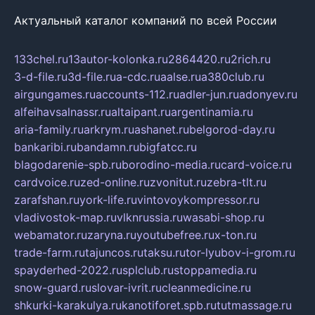
Актуальный каталог компаний по всей России
133chel.ru
13autor-kolonka.ru
2864420.ru
2rich.ru
3-d-file.ru
3d-file.ru
a-cdc.ru
aalse.ru
a380club.ru
airgungames.ru
accounts-112.ru
adler-jun.ru
adonyev.ru
alfeihavsalnassr.ru
altaipant.ru
argentinamia.ru
aria-family.ru
arkrym.ru
ashanet.ru
belgorod-day.ru
bankaribi.ru
bandamn.ru
bigfatcc.ru
blagodarenie-spb.ru
borodino-media.ru
card-voice.ru
cardvoice.ru
zed-online.ru
zvonitut.ru
zebra-tlt.ru
zarafshan.ru
york-life.ru
vintovoykompressor.ru
vladivostok-map.ru
vlknrussia.ru
wasabi-shop.ru
webamator.ru
zaryna.ru
youtubefree.ru
x-ton.ru
trade-farm.ru
tajuncos.ru
taksu.ru
tor-lyubov-i-grom.ru
spayderhed-2022.ru
splclub.ru
stoppamedia.ru
snow-guard.ru
slovar-ivrit.ru
cleanmedicine.ru
shkurki-karakulya.ru
kanotiforet.spb.ru
tutmassage.ru