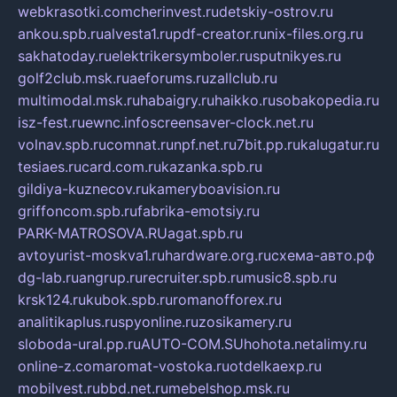
webkrasotki.com
cherinvest.ru
detskiy-ostrov.ru
ankou.spb.ru
alvesta1.ru
pdf-creator.ru
nix-files.org.ru
sakhatoday.ru
elektrikersymboler.ru
sputnikyes.ru
golf2club.msk.ru
aeforums.ru
zallclub.ru
multimodal.msk.ru
habaigry.ru
haikko.ru
sobakopedia.ru
isz-fest.ru
ewnc.info
screensaver-clock.net.ru
volnav.spb.ru
comnat.ru
npf.net.ru
7bit.pp.ru
kalugatur.ru
tesiaes.ru
card.com.ru
kazanka.spb.ru
gildiya-kuznecov.ru
kameryboavision.ru
griffoncom.spb.ru
fabrika-emotsiy.ru
PARK-MATROSOVA.RU
agat.spb.ru
avtoyurist-moskva1.ru
hardware.org.ru
схема-авто.рф
dg-lab.ru
angrup.ru
recruiter.spb.ru
music8.spb.ru
krsk124.ru
kubok.spb.ru
romanofforex.ru
analitikaplus.ru
spyonline.ru
zosikamery.ru
sloboda-ural.pp.ru
AUTO-COM.SU
hohota.net
alimy.ru
online-z.com
aromat-vostoka.ru
otdelkaexp.ru
mobilvest.ru
bbd.net.ru
mebelshop.msk.ru