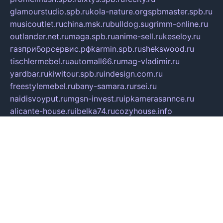
glamourstudio.spb.ru
kola-nature.org
spbmaster.spb.ru
musicoutlet.ru
china.msk.ru
bulldog.su
grimm-online.ru
outlander.net.ru
maga.spb.ru
anime-sell.ru
keseloy.ru
газприборсервис.рф
karmin.spb.ru
shekswood.ru
tischlermebel.ru
automall66.ru
mag-vladimir.ru
yardbar.ru
kiwitour.spb.ru
indesign.com.ru
freestylemebel.ru
bany-samara.ru
rsei.ru
naidisvoyput.ru
mgsn-invest.ru
ipkamerasannce.ru
alicante-house.ru
ibelka74.ru
cozyhouse.info
vlkargalev-studio.ru
700mb.ru
figura-ufa.ru
alina-live.ru
belarusiannews.ru
womenknow.ru
dos-vniimk.ru
sega.net.ru
dv.net.ru
phenomenonsofhistory.com
telesputnik.net.ru
wall.pp.ru
pylesosroidmi.ru
gtc-clan.ru
cligs.ru
bibikazap.ru
popova.org.ru
netwhistler.spb.ru
bellvil.ru
bonzon.ru
iss-vladik.ru
defiparis.net.ru
las-gryzas.ru
amku.ru
electednews.spb.ru
feather.org.ru
spar72.ru
tankiigri.ru
dominus.com.ru
ibtree.ru
sanykool.pp.ru
unixlib.org.ru