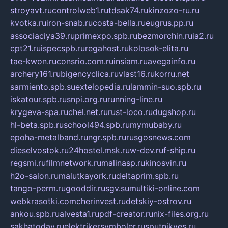
stroyavt.ru
controlweb1.ru
tdsak74.ru
kinzozo-ru.ru
kvotka.ru
iron-snab.ru
costa-bella.ru
eugrus.pp.ru
associaciya39.ru
primexpo.spb.ru
bezmorchin.ru
ia2.ru
cpt21.ru
ispecspb.ru
regahost.ru
kolosok-elita.ru
tae-kwon.ru
consrio.com.ru
insiam.ru
avegainfo.ru
archery161.ru
bigencyclica.ru
vlast16.ru
korru.net
sarmiento.spb.su
extelopedia.ru
lammin-suo.spb.ru
iskatour.spb.ru
snpi.org.ru
running-line.ru
krygeva-spa.ru
chel.net.ru
rust-loco.ru
dugshop.ru
hl-beta.spb.ru
school494.spb.ru
mymubaby.ru
epoha-metalband.ru
ngr.spb.ru
rusgosnews.com
dieselvostok.ru
24hostel.msk.ru
w-dev.ru
f-ship.ru
regsmi.ru
filmnetwork.ru
malinasp.ru
kinosvin.ru
h2o-salon.ru
malutkayork.ru
deltaprim.spb.ru
tango-perm.ru
gooddir.ru
sgv.su
multiki-online.com
webkrasotki.com
cherinvest.ru
detskiy-ostrov.ru
ankou.spb.ru
alvesta1.ru
pdf-creator.ru
nix-files.org.ru
sakhatoday.ru
elektrikersymboler.ru
sputnikyes.ru