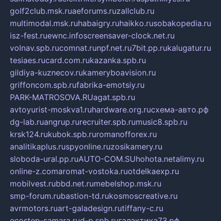
golf2club.msk.ru
aeforums.ru
zallclub.ru
multimodal.msk.ru
habaigry.ru
haikko.ru
sobakopedia.ru
isz-fest.ru
ewnc.info
screensaver-clock.net.ru
volnav.spb.ru
comnat.ru
npf.net.ru
7bit.pp.ru
kalugatur.ru
tesiaes.ru
card.com.ru
kazanka.spb.ru
gildiya-kuznecov.ru
kameryboavision.ru
griffoncom.spb.ru
fabrika-emotsiy.ru
PARK-MATROSOVA.RU
agat.spb.ru
avtoyurist-moskva1.ru
hardware.org.ru
схема-авто.рф
dg-lab.ru
angrup.ru
recruiter.spb.ru
music8.spb.ru
krsk124.ru
kubok.spb.ru
romanofforex.ru
analitikaplus.ru
spyonline.ru
zosikamery.ru
sloboda-ural.pp.ru
AUTO-COM.SU
hohota.net
alimy.ru
online-z.com
aromat-vostoka.ru
otdelkaexp.ru
mobilvest.ru
bbd.net.ru
mebelshop.msk.ru
smp-forum.ru
bastion-td.ru
kosmoscreative.ru
avrmotors.ru
art-galadesign.ru
tiffany-c.ru
ecostep-samara.ru
d-p.spb.ru
галактика73.рф