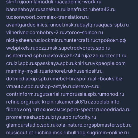
sk-if.ru
joomlamoduli.ru
academic-work.ru
bananaboys.ru
sanekua.ru
lianafrukt.ru
beta43.ru
tucsonwoori.com
alex-translation.ru
avantgardeclinics.ru
noel.msk.ru
buylq.ru
aquas-spb.ru
vilnerivne.com
bobry-2.ru
vtoroe-solnce.ru
nickysheen.ru
clockmir.ru
huntercraft.ru
стройокт.рф
webpixels.ru
pczz.msk.su
petrodvorets.spb.ru
nsintermed.spb.ru
avtovirazh-24.ru
jazzq.ru
czecot.ru
cruizi.spb.ru
spasskaya.spb.ru
kniris.ru
vkpeople.com
maminy-mysli.ru
arionorel.ru
khuseniosif.ru
dotmediacup.spb.ru
mebel-tiraspol.ru
all-books.biz
vmauto.spb.ru
shop-astyle.ru
derevo-s.ru
contrinform.ru
gutserial.ru
mdrussia.spb.ru
monod.ru
refine.org.ru
uk-krein.ru
kamensk61.ru
zooclub.info
filonov.org.ru
технокамск.рф
ra-spectr.ru
ooodriada.ru
promelmash.spb.ru
ixtys.spb.ru
fccity.ru
glamourstudio.spb.ru
kola-nature.org
spbmaster.spb.ru
musicoutlet.ru
china.msk.ru
bulldog.su
grimm-online.ru