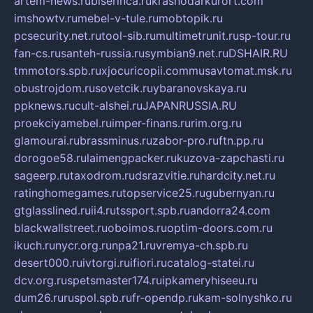
artem-news.ru
biserinca.ru
krasnodarkurort.com
imshowtv.ru
mebel-v-tule.ru
mobtopik.ru
pcsecurity.net.ru
tool-sib.ru
multimetrunit.ru
sp-tour.ru
fan-cs.ru
santeh-russia.ru
symbian9.net.ru
DSHAIR.RU
tmmotors.spb.ru
xjocuricopii.com
musavtomat.msk.ru
obustrojdom.ru
sovetcik.ru
ybaranovskaya.ru
ppknews.ru
cult-alshei.ru
JAPANRUSSIA.RU
proekciyamebel.ru
imper-finans.ru
rim.org.ru
glamourai.ru
brassminus.ru
zabor-pro.ru
ftn.pp.ru
dorogoe58.ru
laimengpacker.ru
kuzova-zapchasti.ru
sageerp.ru
taxodrom.ru
dsrazvitie.ru
hardcity.net.ru
ratinghomegames.ru
topservice25.ru
gubernyan.ru
gtglasslined.ru
ii4.ru
tssport.spb.ru
andorra24.com
blackwallstreet.ru
oboimos.ru
optim-doors.com.ru
ikuch.ru
nycr.org.ru
npa21.ru
vremya-ch.spb.ru
desert000.ru
ivtorgi.ru
ifiori.ru
catalog-statei.ru
dcv.org.ru
spetsmaster174.ru
ipkameryhiseeu.ru
dum26.ru
ruspol.spb.ru
fr-opendp.ru
kam-solnyshko.ru