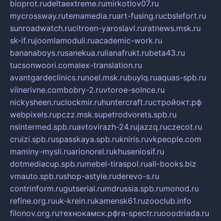
bioprot.ru
deltaextreme.ru
mirkotlov07.ru
mycrossway.ru
temamedia.ru
art-fusing.ru
cbslefort.ru
sunroadwatch.ru
citroen-yaroslavl.ru
ratnews.msk.ru
sk-if.ru
joomlamoduli.ru
academic-work.ru
bananaboys.ru
sanekua.ru
lianafrukt.ru
beta43.ru
tucsonwoori.com
alex-translation.ru
avantgardeclinics.ru
noel.msk.ru
buylq.ru
aquas-spb.ru
vilnerivne.com
bobry-2.ru
vtoroe-solnce.ru
nickysheen.ru
clockmir.ru
huntercraft.ru
стройокт.рф
webpixels.ru
pczz.msk.su
petrodvorets.spb.ru
nsintermed.spb.ru
avtovirazh-24.ru
jazzq.ru
czecot.ru
cruizi.spb.ru
spasskaya.spb.ru
kniris.ru
vkpeople.com
maminy-mysli.ru
arionorel.ru
khuseniosif.ru
dotmediacup.spb.ru
mebel-tiraspol.ru
all-books.biz
vmauto.spb.ru
shop-astyle.ru
derevo-s.ru
contrinform.ru
gutserial.ru
mdrussia.spb.ru
monod.ru
refine.org.ru
uk-krein.ru
kamensk61.ru
zooclub.info
filonov.org.ru
технокамск.рф
ra-spectr.ru
ooodriada.ru