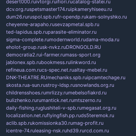
desert000.ru
ivtorgi.ru
ifiori.ru
catalog-statei.ru
dcv.org.ru
spetsmaster174.ru
ipkameryhiseeu.ru
dum26.ru
ruspol.spb.ru
fr-opendp.ru
kam-solnyshko.ru
cheyenne-arapaho.ru
sevzapmetal.spb.ru
ted-lapidus.spb.ru
parasite-eliminator.ru
sigma-complete.ru
modernworld.ru
dama-moda.ru
eholot-group.ru
sk-nvkz.ru
DRONGOLD.RU
democratia2.ru
i-farmer.ru
mass-sport.org
jablonex.spb.ru
bookmess.ru
linkword.ru
refineua.com.ru
cs-spec.net.ru
altay-mebel.ru
DNK-THEATRE.RU
mechaniks.spb.ru
ipcamtechage.ru
skosta.ru
a-sun.ru
stroy-ldsp.ru
snowlands.org.ru
childrensshoes.ru
mrlizzy.ru
mebelsofiakrd.ru
bulizhenko.ru
rumantick.net.ru
mtszerno.ru
daily-fishing.ru
glushiteli-v-spb.ru
megasat.org.ru
localization.net.ru
flyingfish.pp.ru
ds5teremok.ru
aclib.spb.ru
komissionka30.ru
mag-profit.ru
icentre-74.ru
leasing-nsk.ru
hd39.ru
rcd.com.ru