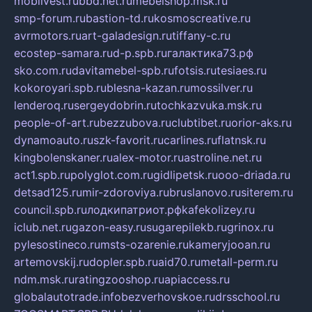
mobilvest.ru
bbd.net.ru
mebelshop.msk.ru
smp-forum.ru
bastion-td.ru
kosmoscreative.ru
avrmotors.ru
art-galadesign.ru
tiffany-c.ru
ecostep-samara.ru
d-p.spb.ru
галактика73.рф
sko.com.ru
davitamebel-spb.ru
fotsis.ru
tesiaes.ru
kokoroyari.spb.ru
blesna-kazan.ru
mossilver.ru
lenderoq.ru
sergeydobrin.ru
tochkazvuka.msk.ru
people-of-art.ru
bezzubova.ru
clubtibet.ru
orior-aks.ru
dynamoauto.ru
szk-favorit.ru
carlines.ru
flatnsk.ru
kingbolenskaner.ru
alex-motor.ru
astroline.net.ru
act1.spb.ru
polyglot.com.ru
gidlipetsk.ru
ooo-driada.ru
detsad125.ru
mir-zdoroviya.ru
bruslanovo.ru
siterem.ru
council.spb.ru
лодкипатриот.рф
kafekolizey.ru
iclub.net.ru
gazon-easy.ru
sugarepilekb.ru
grinox.ru
pylesostineco.ru
msts-ozarenie.ru
kameryjooan.ru
artemovskij.ru
dopler.spb.ru
aid70.ru
metall-perm.ru
ndm.msk.ru
ratingzooshop.ru
apiaccess.ru
globalautotrade.info
bezverhovskoe.ru
drsschool.ru