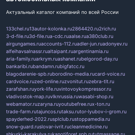
Актуальный каталог компаний по всей России
133chel.ru
13autor-kolonka.ru
2864420.ru
2rich.ru
3-d-file.ru
3d-file.ru
a-cdc.ru
aalse.ru
a380club.ru
airgungames.ru
accounts-112.ru
adler-jun.ru
adonyev.ru
alfeihavsalnassr.ru
altaipant.ru
argentinamia.ru
aria-family.ru
arkrym.ru
ashanet.ru
belgorod-day.ru
bankaribi.ru
bandamn.ru
bigfatcc.ru
blagodarenie-spb.ru
borodino-media.ru
card-voice.ru
cardvoice.ru
zed-online.ru
zvonitut.ru
zebra-tlt.ru
zarafshan.ru
york-life.ru
vintovoykompressor.ru
vladivostok-map.ru
vlknrussia.ru
wasabi-shop.ru
webamator.ru
zaryna.ru
youtubefree.ru
x-ton.ru
trade-farm.ru
tajuncos.ru
taksu.ru
tor-lyubov-i-grom.ru
spayderhed-2022.ru
splclub.ru
stoppamedia.ru
snow-guard.ru
slovar-ivrit.ru
cleanmedicine.ru
shkurki-karakulya.ru
kanotiforet.spb.ru
tutmassage.ru