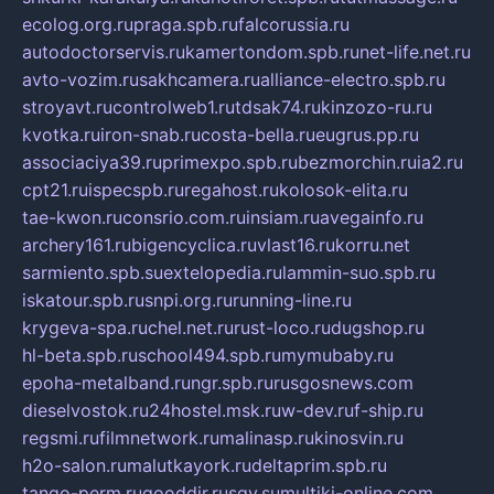
ecolog.org.ru
praga.spb.ru
falcorussia.ru
autodoctorservis.ru
kamertondom.spb.ru
net-life.net.ru
avto-vozim.ru
sakhcamera.ru
alliance-electro.spb.ru
stroyavt.ru
controlweb1.ru
tdsak74.ru
kinzozo-ru.ru
kvotka.ru
iron-snab.ru
costa-bella.ru
eugrus.pp.ru
associaciya39.ru
primexpo.spb.ru
bezmorchin.ru
ia2.ru
cpt21.ru
ispecspb.ru
regahost.ru
kolosok-elita.ru
tae-kwon.ru
consrio.com.ru
insiam.ru
avegainfo.ru
archery161.ru
bigencyclica.ru
vlast16.ru
korru.net
sarmiento.spb.su
extelopedia.ru
lammin-suo.spb.ru
iskatour.spb.ru
snpi.org.ru
running-line.ru
krygeva-spa.ru
chel.net.ru
rust-loco.ru
dugshop.ru
hl-beta.spb.ru
school494.spb.ru
mymubaby.ru
epoha-metalband.ru
ngr.spb.ru
rusgosnews.com
dieselvostok.ru
24hostel.msk.ru
w-dev.ru
f-ship.ru
regsmi.ru
filmnetwork.ru
malinasp.ru
kinosvin.ru
h2o-salon.ru
malutkayork.ru
deltaprim.spb.ru
tango-perm.ru
gooddir.ru
sgv.su
multiki-online.com