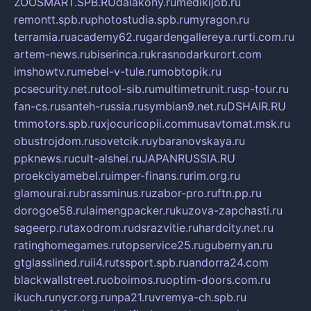
ZOOSMART.SPB.RU
dalakony.ru
medikijob.ru
remontt.spb.ru
photostudia.spb.ru
myragon.ru
terramia.ru
academy62.ru
gardengallereya.ru
rti.com.ru
artem-news.ru
biserinca.ru
krasnodarkurort.com
imshowtv.ru
mebel-v-tule.ru
mobtopik.ru
pcsecurity.net.ru
tool-sib.ru
multimetrunit.ru
sp-tour.ru
fan-cs.ru
santeh-russia.ru
symbian9.net.ru
DSHAIR.RU
tmmotors.spb.ru
xjocuricopii.com
musavtomat.msk.ru
obustrojdom.ru
sovetcik.ru
ybaranovskaya.ru
ppknews.ru
cult-alshei.ru
JAPANRUSSIA.RU
proekciyamebel.ru
imper-finans.ru
rim.org.ru
glamourai.ru
brassminus.ru
zabor-pro.ru
ftn.pp.ru
dorogoe58.ru
laimengpacker.ru
kuzova-zapchasti.ru
sageerp.ru
taxodrom.ru
dsrazvitie.ru
hardcity.net.ru
ratinghomegames.ru
topservice25.ru
gubernyan.ru
gtglasslined.ru
ii4.ru
tssport.spb.ru
andorra24.com
blackwallstreet.ru
oboimos.ru
optim-doors.com.ru
ikuch.ru
nycr.org.ru
npa21.ru
vremya-ch.spb.ru