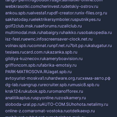
webkrasotki.com
cherinvest.ru
detskiy-ostrov.ru
ankou.spb.ru
alvesta1.ru
pdf-creator.ru
nix-files.org.ru
sakhatoday.ru
elektrikersymboler.ru
sputnikyes.ru
golf2club.msk.ru
aeforums.ru
zallclub.ru
multimodal.msk.ru
habaigry.ru
haikko.ru
sobakopedia.ru
isz-fest.ru
ewnc.info
screensaver-clock.net.ru
volnav.spb.ru
comnat.ru
npf.net.ru
7bit.pp.ru
kalugatur.ru
tesiaes.ru
card.com.ru
kazanka.spb.ru
gildiya-kuznecov.ru
kameryboavision.ru
griffoncom.spb.ru
fabrika-emotsiy.ru
PARK-MATROSOVA.RU
agat.spb.ru
avtoyurist-moskva1.ru
hardware.org.ru
схема-авто.рф
dg-lab.ru
angrup.ru
recruiter.spb.ru
music8.spb.ru
krsk124.ru
kubok.spb.ru
romanofforex.ru
analitikaplus.ru
spyonline.ru
zosikamery.ru
sloboda-ural.pp.ru
AUTO-COM.SU
hohota.net
alimy.ru
online-z.com
aromat-vostoka.ru
otdelkaexp.ru