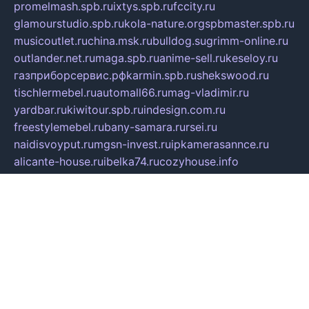
promelmash.spb.ru
ixtys.spb.ru
fccity.ru
glamourstudio.spb.ru
kola-nature.org
spbmaster.spb.ru
musicoutlet.ru
china.msk.ru
bulldog.su
grimm-online.ru
outlander.net.ru
maga.spb.ru
anime-sell.ru
keseloy.ru
газприборсервис.рф
karmin.spb.ru
shekswood.ru
tischlermebel.ru
automall66.ru
mag-vladimir.ru
yardbar.ru
kiwitour.spb.ru
indesign.com.ru
freestylemebel.ru
bany-samara.ru
rsei.ru
naidisvoyput.ru
mgsn-invest.ru
ipkamerasannce.ru
alicante-house.ru
ibelka74.ru
cozyhouse.info
vlkargalev-studio.ru
700mb.ru
figura-ufa.ru
alina-live.ru
belarusiannews.ru
womenknow.ru
dos-vniimk.ru
sega.net.ru
dv.net.ru
phenomenonsofhistory.com
telesputnik.net.ru
wall.pp.ru
pylesosroidmi.ru
gtc-clan.ru
cligs.ru
bibikazap.ru
popova.org.ru
netwhistler.spb.ru
bellvil.ru
bonzon.ru
iss-vladik.ru
defiparis.net.ru
las-gryzas.ru
amku.ru
electednews.spb.ru
feather.org.ru
spar72.ru
tankiigri.ru