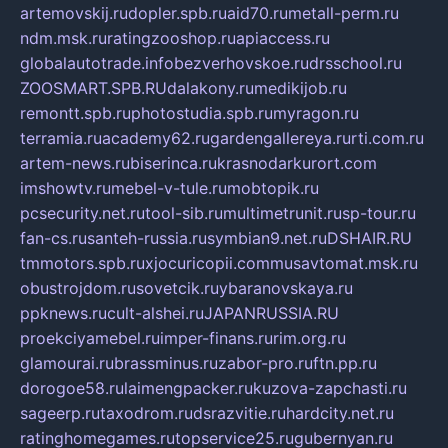
artemovskij.ru
dopler.spb.ru
aid70.ru
metall-perm.ru
ndm.msk.ru
ratingzooshop.ru
apiaccess.ru
globalautotrade.info
bezverhovskoe.ru
drsschool.ru
ZOOSMART.SPB.RU
dalakony.ru
medikijob.ru
remontt.spb.ru
photostudia.spb.ru
myragon.ru
terramia.ru
academy62.ru
gardengallereya.ru
rti.com.ru
artem-news.ru
biserinca.ru
krasnodarkurort.com
imshowtv.ru
mebel-v-tule.ru
mobtopik.ru
pcsecurity.net.ru
tool-sib.ru
multimetrunit.ru
sp-tour.ru
fan-cs.ru
santeh-russia.ru
symbian9.net.ru
DSHAIR.RU
tmmotors.spb.ru
xjocuricopii.com
musavtomat.msk.ru
obustrojdom.ru
sovetcik.ru
ybaranovskaya.ru
ppknews.ru
cult-alshei.ru
JAPANRUSSIA.RU
proekciyamebel.ru
imper-finans.ru
rim.org.ru
glamourai.ru
brassminus.ru
zabor-pro.ru
ftn.pp.ru
dorogoe58.ru
laimengpacker.ru
kuzova-zapchasti.ru
sageerp.ru
taxodrom.ru
dsrazvitie.ru
hardcity.net.ru
ratinghomegames.ru
topservice25.ru
gubernyan.ru