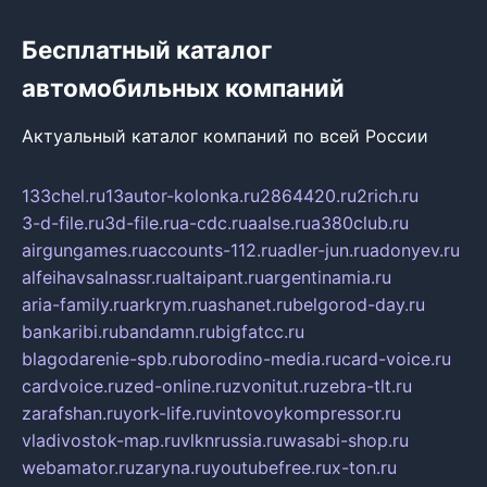
Бесплатный каталог
автомобильных компаний
Актуальный каталог компаний по всей России
133chel.ru
13autor-kolonka.ru
2864420.ru
2rich.ru
3-d-file.ru
3d-file.ru
a-cdc.ru
aalse.ru
a380club.ru
airgungames.ru
accounts-112.ru
adler-jun.ru
adonyev.ru
alfeihavsalnassr.ru
altaipant.ru
argentinamia.ru
aria-family.ru
arkrym.ru
ashanet.ru
belgorod-day.ru
bankaribi.ru
bandamn.ru
bigfatcc.ru
blagodarenie-spb.ru
borodino-media.ru
card-voice.ru
cardvoice.ru
zed-online.ru
zvonitut.ru
zebra-tlt.ru
zarafshan.ru
york-life.ru
vintovoykompressor.ru
vladivostok-map.ru
vlknrussia.ru
wasabi-shop.ru
webamator.ru
zaryna.ru
youtubefree.ru
x-ton.ru