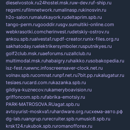
dieselvostok.ru
24hostel.msk.ru
w-dev.ru
f-ship.ru
regsmi.ru
filmnetwork.ru
malinasp.ru
kinosvin.ru
h2o-salon.ru
malutkayork.ru
deltaprim.spb.ru
tango-perm.ru
gooddir.ru
sgv.su
multiki-online.com
webkrasotki.com
cherinvest.ru
detskiy-ostrov.ru
ankou.spb.ru
alvesta1.ru
pdf-creator.ru
nix-files.org.ru
sakhatoday.ru
elektrikersymboler.ru
sputnikyes.ru
golf2club.msk.ru
aeforums.ru
zallclub.ru
multimodal.msk.ru
habaigry.ru
haikko.ru
sobakopedia.ru
isz-fest.ru
ewnc.info
screensaver-clock.net.ru
volnav.spb.ru
comnat.ru
npf.net.ru
7bit.pp.ru
kalugatur.ru
tesiaes.ru
card.com.ru
kazanka.spb.ru
gildiya-kuznecov.ru
kameryboavision.ru
griffoncom.spb.ru
fabrika-emotsiy.ru
PARK-MATROSOVA.RU
agat.spb.ru
avtoyurist-moskva1.ru
hardware.org.ru
схема-авто.рф
dg-lab.ru
angrup.ru
recruiter.spb.ru
music8.spb.ru
krsk124.ru
kubok.spb.ru
romanofforex.ru