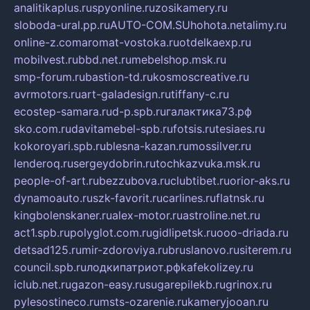
analitikaplus.ru
spyonline.ru
zosikamery.ru
sloboda-ural.pp.ru
AUTO-COM.SU
hohota.net
alimy.ru
online-z.com
aromat-vostoka.ru
otdelkaexp.ru
mobilvest.ru
bbd.net.ru
mebelshop.msk.ru
smp-forum.ru
bastion-td.ru
kosmoscreative.ru
avrmotors.ru
art-galadesign.ru
tiffany-c.ru
ecostep-samara.ru
d-p.spb.ru
галактика73.рф
sko.com.ru
davitamebel-spb.ru
fotsis.ru
tesiaes.ru
kokoroyari.spb.ru
blesna-kazan.ru
mossilver.ru
lenderoq.ru
sergeydobrin.ru
tochkazvuka.msk.ru
people-of-art.ru
bezzubova.ru
clubtibet.ru
orior-aks.ru
dynamoauto.ru
szk-favorit.ru
carlines.ru
flatnsk.ru
kingbolenskaner.ru
alex-motor.ru
astroline.net.ru
act1.spb.ru
polyglot.com.ru
gidlipetsk.ru
ooo-driada.ru
detsad125.ru
mir-zdoroviya.ru
bruslanovo.ru
siterem.ru
council.spb.ru
лодкипатриот.рф
kafekolizey.ru
iclub.net.ru
gazon-easy.ru
sugarepilekb.ru
grinox.ru
pylesostineco.ru
msts-ozarenie.ru
kameryjooan.ru