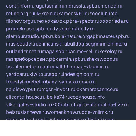
contrinform.ru
gutserial.ru
mdrussia.spb.ru
monod.ru
refine.org.ru
uk-krein.ru
kamensk61.ru
zooclub.info
filonov.org.ru
технокамск.рф
ra-spectr.ru
ooodriada.ru
promelmash.spb.ru
ixtys.spb.ru
fccity.ru
glamourstudio.spb.ru
kola-nature.org
spbmaster.spb.ru
musicoutlet.ru
china.msk.ru
bulldog.su
grimm-online.ru
outlander.net.ru
maga.spb.ru
anime-sell.ru
keseloy.ru
газприборсервис.рф
karmin.spb.ru
shekswood.ru
tischlermebel.ru
automall66.ru
mag-vladimir.ru
yardbar.ru
kiwitour.spb.ru
indesign.com.ru
freestylemebel.ru
bany-samara.ru
rsei.ru
naidisvoyput.ru
mgsn-invest.ru
ipkamerasannce.ru
alicante-house.ru
ibelka74.ru
cozyhouse.info
vlkargalev-studio.ru
700mb.ru
figura-ufa.ru
alina-live.ru
belarusiannews.ru
womenknow.ru
dos-vniimk.ru
sega.net.ru
dv.net.ru
phenomenonsofhistory.com
telesputnik.net.ru
wall.pp.ru
pylesosroidmi.ru
gtc-clan.ru
cligs.ru
bibikazap.ru
popova.org.ru