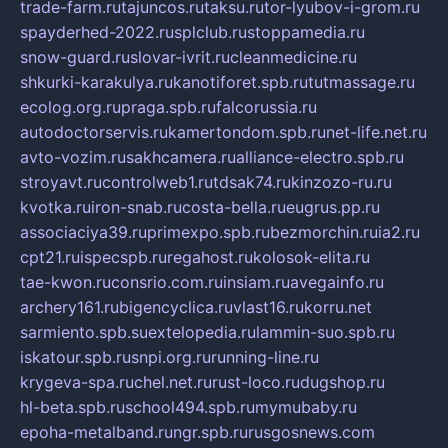
trade-farm.ru
tajuncos.ru
taksu.ru
tor-lyubov-i-grom.ru
spayderhed-2022.ru
splclub.ru
stoppamedia.ru
snow-guard.ru
slovar-ivrit.ru
cleanmedicine.ru
shkurki-karakulya.ru
kanotiforet.spb.ru
tutmassage.ru
ecolog.org.ru
praga.spb.ru
falcorussia.ru
autodoctorservis.ru
kamertondom.spb.ru
net-life.net.ru
avto-vozim.ru
sakhcamera.ru
alliance-electro.spb.ru
stroyavt.ru
controlweb1.ru
tdsak74.ru
kinzozo-ru.ru
kvotka.ru
iron-snab.ru
costa-bella.ru
eugrus.pp.ru
associaciya39.ru
primexpo.spb.ru
bezmorchin.ru
ia2.ru
cpt21.ru
ispecspb.ru
regahost.ru
kolosok-elita.ru
tae-kwon.ru
consrio.com.ru
insiam.ru
avegainfo.ru
archery161.ru
bigencyclica.ru
vlast16.ru
korru.net
sarmiento.spb.su
extelopedia.ru
lammin-suo.spb.ru
iskatour.spb.ru
snpi.org.ru
running-line.ru
krygeva-spa.ru
chel.net.ru
rust-loco.ru
dugshop.ru
hl-beta.spb.ru
school494.spb.ru
mymubaby.ru
epoha-metalband.ru
ngr.spb.ru
rusgosnews.com