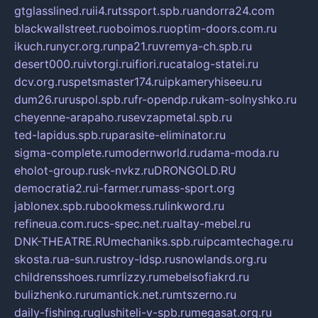
gtglasslined.ru
ii4.ru
tssport.spb.ru
andorra24.com
blackwallstreet.ru
oboimos.ru
optim-doors.com.ru
ikuch.ru
nycr.org.ru
npa21.ru
vremya-ch.spb.ru
desert000.ru
ivtorgi.ru
ifiori.ru
catalog-statei.ru
dcv.org.ru
spetsmaster174.ru
ipkameryhiseeu.ru
dum26.ru
ruspol.spb.ru
fr-opendp.ru
kam-solnyshko.ru
cheyenne-arapaho.ru
sevzapmetal.spb.ru
ted-lapidus.spb.ru
parasite-eliminator.ru
sigma-complete.ru
modernworld.ru
dama-moda.ru
eholot-group.ru
sk-nvkz.ru
DRONGOLD.RU
democratia2.ru
i-farmer.ru
mass-sport.org
jablonex.spb.ru
bookmess.ru
linkword.ru
refineua.com.ru
cs-spec.net.ru
altay-mebel.ru
DNK-THEATRE.RU
mechaniks.spb.ru
ipcamtechage.ru
skosta.ru
a-sun.ru
stroy-ldsp.ru
snowlands.org.ru
childrensshoes.ru
mrlizzy.ru
mebelsofiakrd.ru
bulizhenko.ru
rumantick.net.ru
mtszerno.ru
daily-fishing.ru
glushiteli-v-spb.ru
megasat.org.ru