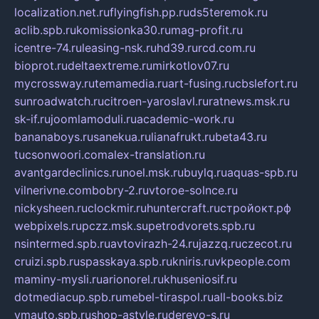
localization.net.ru
flyingfish.pp.ru
ds5teremok.ru
aclib.spb.ru
komissionka30.ru
mag-profit.ru
icentre-74.ru
leasing-nsk.ru
hd39.ru
rcd.com.ru
bioprot.ru
deltaextreme.ru
mirkotlov07.ru
mycrossway.ru
temamedia.ru
art-fusing.ru
cbslefort.ru
sunroadwatch.ru
citroen-yaroslavl.ru
ratnews.msk.ru
sk-if.ru
joomlamoduli.ru
academic-work.ru
bananaboys.ru
sanekua.ru
lianafrukt.ru
beta43.ru
tucsonwoori.com
alex-translation.ru
avantgardeclinics.ru
noel.msk.ru
buylq.ru
aquas-spb.ru
vilnerivne.com
bobry-2.ru
vtoroe-solnce.ru
nickysheen.ru
clockmir.ru
huntercraft.ru
стройокт.рф
webpixels.ru
pczz.msk.su
petrodvorets.spb.ru
nsintermed.spb.ru
avtovirazh-24.ru
jazzq.ru
czecot.ru
cruizi.spb.ru
spasskaya.spb.ru
kniris.ru
vkpeople.com
maminy-mysli.ru
arionorel.ru
khuseniosif.ru
dotmediacup.spb.ru
mebel-tiraspol.ru
all-books.biz
vmauto.spb.ru
shop-astyle.ru
derevo-s.ru