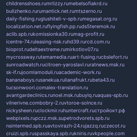
childrensshoes.ru
mrlizzy.ru
mebelsofiakrd.ru
bulizhenko.ru
rumantick.net.ru
mtszerno.ru
daily-fishing.ru
glushiteli-v-spb.ru
megasat.org.ru
localization.net.ru
flyingfish.pp.ru
ds5teremok.ru
aclib.spb.ru
komissionka30.ru
mag-profit.ru
icentre-74.ru
leasing-nsk.ru
hd39.ru
rcd.com.ru
bioprot.ru
deltaextreme.ru
mirkotlov07.ru
mycrossway.ru
temamedia.ru
art-fusing.ru
cbslefort.ru
sunroadwatch.ru
citroen-yaroslavl.ru
ratnews.msk.ru
sk-if.ru
joomlamoduli.ru
academic-work.ru
bananaboys.ru
sanekua.ru
lianafrukt.ru
beta43.ru
tucsonwoori.com
alex-translation.ru
avantgardeclinics.ru
noel.msk.ru
buylq.ru
aquas-spb.ru
vilnerivne.com
bobry-2.ru
vtoroe-solnce.ru
nickysheen.ru
clockmir.ru
huntercraft.ru
стройокт.рф
webpixels.ru
pczz.msk.su
petrodvorets.spb.ru
nsintermed.spb.ru
avtovirazh-24.ru
jazzq.ru
czecot.ru
cruizi.spb.ru
spasskaya.spb.ru
kniris.ru
vkpeople.com