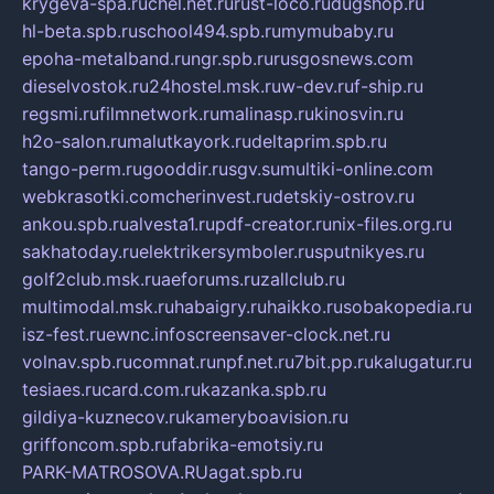
krygeva-spa.ru
chel.net.ru
rust-loco.ru
dugshop.ru
hl-beta.spb.ru
school494.spb.ru
mymubaby.ru
epoha-metalband.ru
ngr.spb.ru
rusgosnews.com
dieselvostok.ru
24hostel.msk.ru
w-dev.ru
f-ship.ru
regsmi.ru
filmnetwork.ru
malinasp.ru
kinosvin.ru
h2o-salon.ru
malutkayork.ru
deltaprim.spb.ru
tango-perm.ru
gooddir.ru
sgv.su
multiki-online.com
webkrasotki.com
cherinvest.ru
detskiy-ostrov.ru
ankou.spb.ru
alvesta1.ru
pdf-creator.ru
nix-files.org.ru
sakhatoday.ru
elektrikersymboler.ru
sputnikyes.ru
golf2club.msk.ru
aeforums.ru
zallclub.ru
multimodal.msk.ru
habaigry.ru
haikko.ru
sobakopedia.ru
isz-fest.ru
ewnc.info
screensaver-clock.net.ru
volnav.spb.ru
comnat.ru
npf.net.ru
7bit.pp.ru
kalugatur.ru
tesiaes.ru
card.com.ru
kazanka.spb.ru
gildiya-kuznecov.ru
kameryboavision.ru
griffoncom.spb.ru
fabrika-emotsiy.ru
PARK-MATROSOVA.RU
agat.spb.ru