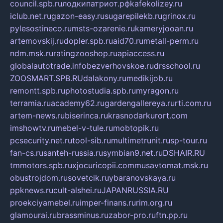
council.spb.ru
лодкипатриот.рф
kafekolizey.ru
iclub.net.ru
gazon-easy.ru
sugarepilekb.ru
grinox.ru
pylesostineco.ru
msts-ozarenie.ru
kameryjooan.ru
artemovskij.ru
dopler.spb.ru
aid70.ru
metall-perm.ru
ndm.msk.ru
ratingzooshop.ru
apiaccess.ru
globalautotrade.info
bezverhovskoe.ru
drsschool.ru
ZOOSMART.SPB.RU
dalakony.ru
medikijob.ru
remontt.spb.ru
photostudia.spb.ru
myragon.ru
terramia.ru
academy62.ru
gardengallereya.ru
rti.com.ru
artem-news.ru
biserinca.ru
krasnodarkurort.com
imshowtv.ru
mebel-v-tule.ru
mobtopik.ru
pcsecurity.net.ru
tool-sib.ru
multimetrunit.ru
sp-tour.ru
fan-cs.ru
santeh-russia.ru
symbian9.net.ru
DSHAIR.RU
tmmotors.spb.ru
xjocuricopii.com
musavtomat.msk.ru
obustrojdom.ru
sovetcik.ru
ybaranovskaya.ru
ppknews.ru
cult-alshei.ru
JAPANRUSSIA.RU
proekciyamebel.ru
imper-finans.ru
rim.org.ru
glamourai.ru
brassminus.ru
zabor-pro.ru
ftn.pp.ru