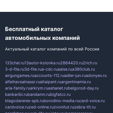
Бесплатный каталог
автомобильных компаний
Актуальный каталог компаний по всей России
133chel.ru
13autor-kolonka.ru
2864420.ru
2rich.ru
3-d-file.ru
3d-file.ru
a-cdc.ru
aalse.ru
a380club.ru
airgungames.ru
accounts-112.ru
adler-jun.ru
adonyev.ru
alfeihavsalnassr.ru
altaipant.ru
argentinamia.ru
aria-family.ru
arkrym.ru
ashanet.ru
belgorod-day.ru
bankaribi.ru
bandamn.ru
bigfatcc.ru
blagodarenie-spb.ru
borodino-media.ru
card-voice.ru
cardvoice.ru
zed-online.ru
zvonitut.ru
zebra-tlt.ru