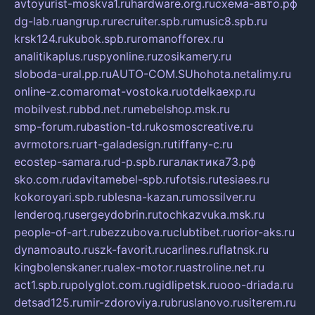
avtoyurist-moskva1.ru
hardware.org.ru
схема-авто.рф
dg-lab.ru
angrup.ru
recruiter.spb.ru
music8.spb.ru
krsk124.ru
kubok.spb.ru
romanofforex.ru
analitikaplus.ru
spyonline.ru
zosikamery.ru
sloboda-ural.pp.ru
AUTO-COM.SU
hohota.net
alimy.ru
online-z.com
aromat-vostoka.ru
otdelkaexp.ru
mobilvest.ru
bbd.net.ru
mebelshop.msk.ru
smp-forum.ru
bastion-td.ru
kosmoscreative.ru
avrmotors.ru
art-galadesign.ru
tiffany-c.ru
ecostep-samara.ru
d-p.spb.ru
галактика73.рф
sko.com.ru
davitamebel-spb.ru
fotsis.ru
tesiaes.ru
kokoroyari.spb.ru
blesna-kazan.ru
mossilver.ru
lenderoq.ru
sergeydobrin.ru
tochkazvuka.msk.ru
people-of-art.ru
bezzubova.ru
clubtibet.ru
orior-aks.ru
dynamoauto.ru
szk-favorit.ru
carlines.ru
flatnsk.ru
kingbolenskaner.ru
alex-motor.ru
astroline.net.ru
act1.spb.ru
polyglot.com.ru
gidlipetsk.ru
ooo-driada.ru
detsad125.ru
mir-zdoroviya.ru
bruslanovo.ru
siterem.ru