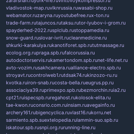
zarafshan.ru
york-life.ru
vintovoykompressor.ru
vladivostok-map.ru
vlknrussia.ru
wasabi-shop.ru
webamator.ru
zaryna.ru
youtubefree.ru
x-ton.ru
trade-farm.ru
tajuncos.ru
taksu.ru
tor-lyubov-i-grom.ru
spayderhed-2022.ru
splclub.ru
stoppamedia.ru
snow-guard.ru
slovar-ivrit.ru
cleanmedicine.ru
shkurki-karakulya.ru
kanotiforet.spb.ru
tutmassage.ru
ecolog.org.ru
praga.spb.ru
falcorussia.ru
autodoctorservis.ru
kamertondom.spb.ru
net-life.net.ru
avto-vozim.ru
sakhcamera.ru
alliance-electro.spb.ru
stroyavt.ru
controlweb1.ru
tdsak74.ru
kinzozo-ru.ru
kvotka.ru
iron-snab.ru
costa-bella.ru
eugrus.pp.ru
associaciya39.ru
primexpo.spb.ru
bezmorchin.ru
ia2.ru
cpt21.ru
ispecspb.ru
regahost.ru
kolosok-elita.ru
tae-kwon.ru
consrio.com.ru
insiam.ru
avegainfo.ru
archery161.ru
bigencyclica.ru
vlast16.ru
korru.net
sarmiento.spb.su
extelopedia.ru
lammin-suo.spb.ru
iskatour.spb.ru
snpi.org.ru
running-line.ru