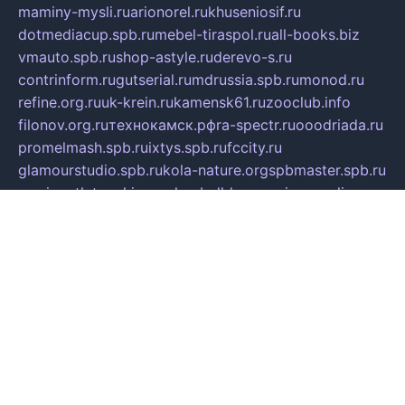
maminy-mysli.ru
arionorel.ru
khuseniosif.ru
dotmediacup.spb.ru
mebel-tiraspol.ru
all-books.biz
vmauto.spb.ru
shop-astyle.ru
derevo-s.ru
contrinform.ru
gutserial.ru
mdrussia.spb.ru
monod.ru
refine.org.ru
uk-krein.ru
kamensk61.ru
zooclub.info
filonov.org.ru
технокамск.рф
ra-spectr.ru
ooodriada.ru
promelmash.spb.ru
ixtys.spb.ru
fccity.ru
glamourstudio.spb.ru
kola-nature.org
spbmaster.spb.ru
musicoutlet.ru
china.msk.ru
bulldog.su
grimm-online.ru
outlander.net.ru
maga.spb.ru
anime-sell.ru
keseloy.ru
газприборсервис.рф
karmin.spb.ru
shekswood.ru
tischlermebel.ru
automall66.ru
mag-vladimir.ru
yardbar.ru
kiwitour.spb.ru
indesign.com.ru
freestylemebel.ru
bany-samara.ru
rsei.ru
naidisvoyput.ru
mgsn-invest.ru
ipkamerasannce.ru
alicante-house.ru
ibelka74.ru
cozyhouse.info
vlkargalev-studio.ru
700mb.ru
figura-ufa.ru
alina-live.ru
belarusiannews.ru
womenknow.ru
dos-vniimk.ru