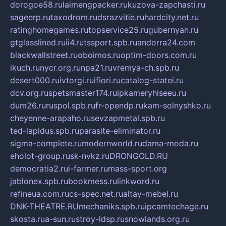
dorogoe58.ru
laimengpacker.ru
kuzova-zapchasti.ru
sageerp.ru
taxodrom.ru
dsrazvitie.ru
hardcity.net.ru
ratinghomegames.ru
topservice25.ru
gubernyan.ru
gtglasslined.ru
ii4.ru
tssport.spb.ru
andorra24.com
blackwallstreet.ru
oboimos.ru
optim-doors.com.ru
ikuch.ru
nycr.org.ru
npa21.ru
vremya-ch.spb.ru
desert000.ru
ivtorgi.ru
ifiori.ru
catalog-statei.ru
dcv.org.ru
spetsmaster174.ru
ipkameryhiseeu.ru
dum26.ru
ruspol.spb.ru
fr-opendp.ru
kam-solnyshko.ru
cheyenne-arapaho.ru
sevzapmetal.spb.ru
ted-lapidus.spb.ru
parasite-eliminator.ru
sigma-complete.ru
modernworld.ru
dama-moda.ru
eholot-group.ru
sk-nvkz.ru
DRONGOLD.RU
democratia2.ru
i-farmer.ru
mass-sport.org
jablonex.spb.ru
bookmess.ru
linkword.ru
refineua.com.ru
cs-spec.net.ru
altay-mebel.ru
DNK-THEATRE.RU
mechaniks.spb.ru
ipcamtechage.ru
skosta.ru
a-sun.ru
stroy-ldsp.ru
snowlands.org.ru