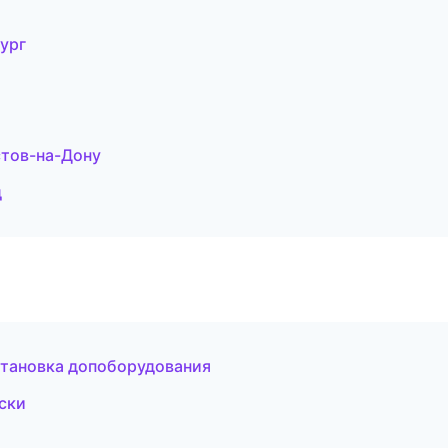
бург
стов-на-Дону
д
становка допоборудования
ски