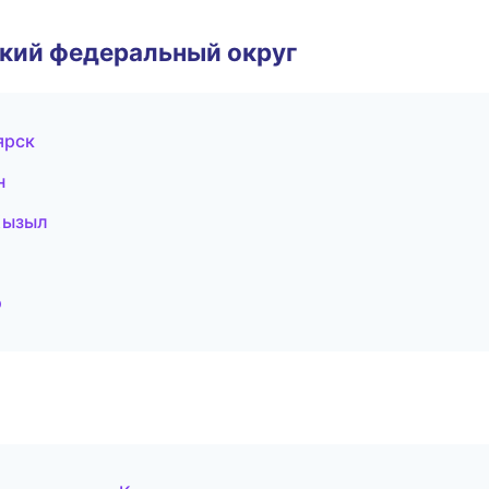
ский федеральный округ
ярск
н
Кызыл
э