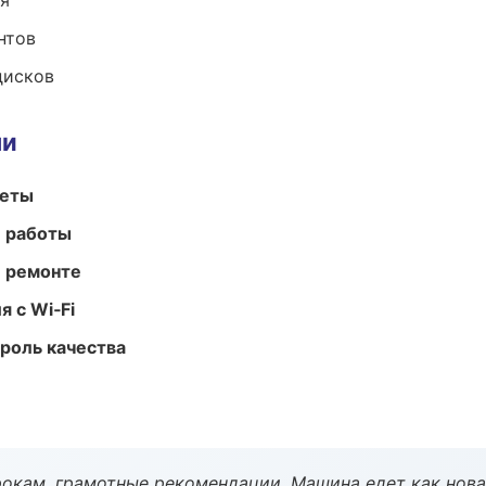
ия
нтов
дисков
ми
меты
е работы
и ремонте
 с Wi‑Fi
роль качества
окам, грамотные рекомендации. Машина едет как нова