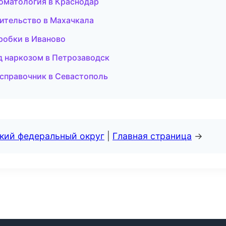
стоматология в Краснодар
оительство в Махачкала
пробки в Иваново
од наркозом в Петрозаводск
 справочник в Севастополь
ский федеральный округ
|
Главная страница
→