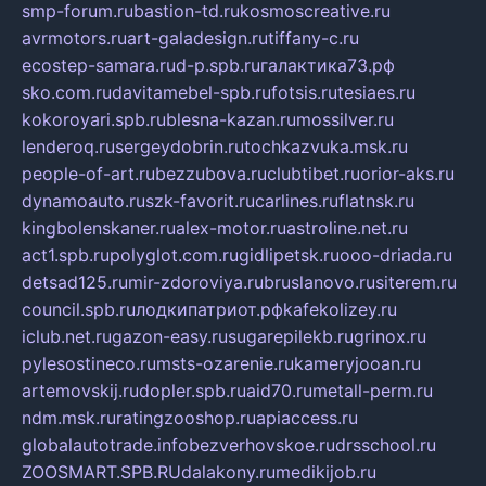
smp-forum.ru
bastion-td.ru
kosmoscreative.ru
avrmotors.ru
art-galadesign.ru
tiffany-c.ru
ecostep-samara.ru
d-p.spb.ru
галактика73.рф
sko.com.ru
davitamebel-spb.ru
fotsis.ru
tesiaes.ru
kokoroyari.spb.ru
blesna-kazan.ru
mossilver.ru
lenderoq.ru
sergeydobrin.ru
tochkazvuka.msk.ru
people-of-art.ru
bezzubova.ru
clubtibet.ru
orior-aks.ru
dynamoauto.ru
szk-favorit.ru
carlines.ru
flatnsk.ru
kingbolenskaner.ru
alex-motor.ru
astroline.net.ru
act1.spb.ru
polyglot.com.ru
gidlipetsk.ru
ooo-driada.ru
detsad125.ru
mir-zdoroviya.ru
bruslanovo.ru
siterem.ru
council.spb.ru
лодкипатриот.рф
kafekolizey.ru
iclub.net.ru
gazon-easy.ru
sugarepilekb.ru
grinox.ru
pylesostineco.ru
msts-ozarenie.ru
kameryjooan.ru
artemovskij.ru
dopler.spb.ru
aid70.ru
metall-perm.ru
ndm.msk.ru
ratingzooshop.ru
apiaccess.ru
globalautotrade.info
bezverhovskoe.ru
drsschool.ru
ZOOSMART.SPB.RU
dalakony.ru
medikijob.ru