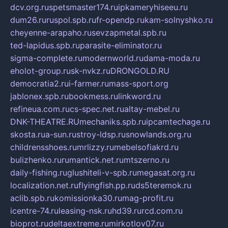
dcv.org.ru
spetsmaster174.ru
ipkameryhiseeu.ru
dum26.ru
ruspol.spb.ru
fr-opendp.ru
kam-solnyshko.ru
cheyenne-arapaho.ru
sevzapmetal.spb.ru
ted-lapidus.spb.ru
parasite-eliminator.ru
sigma-complete.ru
modernworld.ru
dama-moda.ru
eholot-group.ru
sk-nvkz.ru
DRONGOLD.RU
democratia2.ru
i-farmer.ru
mass-sport.org
jablonex.spb.ru
bookmess.ru
linkword.ru
refineua.com.ru
cs-spec.net.ru
altay-mebel.ru
DNK-THEATRE.RU
mechaniks.spb.ru
ipcamtechage.ru
skosta.ru
a-sun.ru
stroy-ldsp.ru
snowlands.org.ru
childrensshoes.ru
mrlizzy.ru
mebelsofiakrd.ru
bulizhenko.ru
rumantick.net.ru
mtszerno.ru
daily-fishing.ru
glushiteli-v-spb.ru
megasat.org.ru
localization.net.ru
flyingfish.pp.ru
ds5teremok.ru
aclib.spb.ru
komissionka30.ru
mag-profit.ru
icentre-74.ru
leasing-nsk.ru
hd39.ru
rcd.com.ru
bioprot.ru
deltaextreme.ru
mirkotlov07.ru