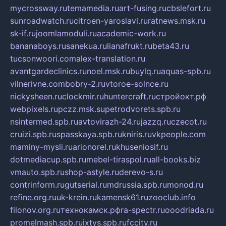
mycrossway.ru
temamedia.ru
art-fusing.ru
cbslefort.ru
sunroadwatch.ru
citroen-yaroslavl.ru
ratnews.msk.ru
sk-if.ru
joomlamoduli.ru
academic-work.ru
bananaboys.ru
sanekua.ru
lianafrukt.ru
beta43.ru
tucsonwoori.com
alex-translation.ru
avantgardeclinics.ru
noel.msk.ru
buylq.ru
aquas-spb.ru
vilnerivne.com
bobry-2.ru
vtoroe-solnce.ru
nickysheen.ru
clockmir.ru
huntercraft.ru
стройокт.рф
webpixels.ru
pczz.msk.su
petrodvorets.spb.ru
nsintermed.spb.ru
avtovirazh-24.ru
jazzq.ru
czecot.ru
cruizi.spb.ru
spasskaya.spb.ru
kniris.ru
vkpeople.com
maminy-mysli.ru
arionorel.ru
khuseniosif.ru
dotmediacup.spb.ru
mebel-tiraspol.ru
all-books.biz
vmauto.spb.ru
shop-astyle.ru
derevo-s.ru
contrinform.ru
gutserial.ru
mdrussia.spb.ru
monod.ru
refine.org.ru
uk-krein.ru
kamensk61.ru
zooclub.info
filonov.org.ru
технокамск.рф
ra-spectr.ru
ooodriada.ru
promelmash.spb.ru
ixtys.spb.ru
fccity.ru