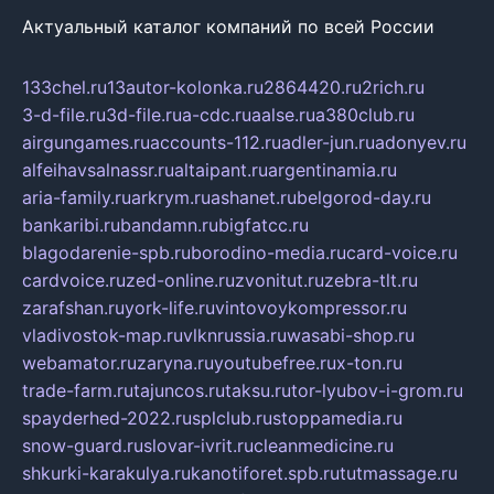
Актуальный каталог компаний по всей России
133chel.ru
13autor-kolonka.ru
2864420.ru
2rich.ru
3-d-file.ru
3d-file.ru
a-cdc.ru
aalse.ru
a380club.ru
airgungames.ru
accounts-112.ru
adler-jun.ru
adonyev.ru
alfeihavsalnassr.ru
altaipant.ru
argentinamia.ru
aria-family.ru
arkrym.ru
ashanet.ru
belgorod-day.ru
bankaribi.ru
bandamn.ru
bigfatcc.ru
blagodarenie-spb.ru
borodino-media.ru
card-voice.ru
cardvoice.ru
zed-online.ru
zvonitut.ru
zebra-tlt.ru
zarafshan.ru
york-life.ru
vintovoykompressor.ru
vladivostok-map.ru
vlknrussia.ru
wasabi-shop.ru
webamator.ru
zaryna.ru
youtubefree.ru
x-ton.ru
trade-farm.ru
tajuncos.ru
taksu.ru
tor-lyubov-i-grom.ru
spayderhed-2022.ru
splclub.ru
stoppamedia.ru
snow-guard.ru
slovar-ivrit.ru
cleanmedicine.ru
shkurki-karakulya.ru
kanotiforet.spb.ru
tutmassage.ru