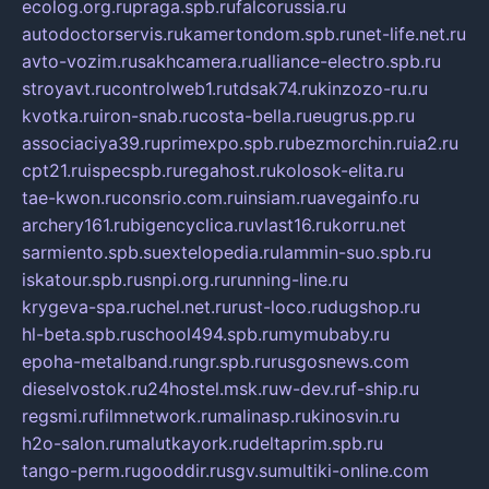
ecolog.org.ru
praga.spb.ru
falcorussia.ru
autodoctorservis.ru
kamertondom.spb.ru
net-life.net.ru
avto-vozim.ru
sakhcamera.ru
alliance-electro.spb.ru
stroyavt.ru
controlweb1.ru
tdsak74.ru
kinzozo-ru.ru
kvotka.ru
iron-snab.ru
costa-bella.ru
eugrus.pp.ru
associaciya39.ru
primexpo.spb.ru
bezmorchin.ru
ia2.ru
cpt21.ru
ispecspb.ru
regahost.ru
kolosok-elita.ru
tae-kwon.ru
consrio.com.ru
insiam.ru
avegainfo.ru
archery161.ru
bigencyclica.ru
vlast16.ru
korru.net
sarmiento.spb.su
extelopedia.ru
lammin-suo.spb.ru
iskatour.spb.ru
snpi.org.ru
running-line.ru
krygeva-spa.ru
chel.net.ru
rust-loco.ru
dugshop.ru
hl-beta.spb.ru
school494.spb.ru
mymubaby.ru
epoha-metalband.ru
ngr.spb.ru
rusgosnews.com
dieselvostok.ru
24hostel.msk.ru
w-dev.ru
f-ship.ru
regsmi.ru
filmnetwork.ru
malinasp.ru
kinosvin.ru
h2o-salon.ru
malutkayork.ru
deltaprim.spb.ru
tango-perm.ru
gooddir.ru
sgv.su
multiki-online.com