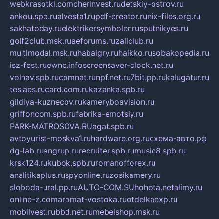
webkrasotki.com
cherinvest.ru
detskiy-ostrov.ru
ankou.spb.ru
alvesta1.ru
pdf-creator.ru
nix-files.org.ru
sakhatoday.ru
elektrikersymboler.ru
sputnikyes.ru
golf2club.msk.ru
aeforums.ru
zallclub.ru
multimodal.msk.ru
habaigry.ru
haikko.ru
sobakopedia.ru
isz-fest.ru
ewnc.info
screensaver-clock.net.ru
volnav.spb.ru
comnat.ru
npf.net.ru
7bit.pp.ru
kalugatur.ru
tesiaes.ru
card.com.ru
kazanka.spb.ru
gildiya-kuznecov.ru
kameryboavision.ru
griffoncom.spb.ru
fabrika-emotsiy.ru
PARK-MATROSOVA.RU
agat.spb.ru
avtoyurist-moskva1.ru
hardware.org.ru
схема-авто.рф
dg-lab.ru
angrup.ru
recruiter.spb.ru
music8.spb.ru
krsk124.ru
kubok.spb.ru
romanofforex.ru
analitikaplus.ru
spyonline.ru
zosikamery.ru
sloboda-ural.pp.ru
AUTO-COM.SU
hohota.net
alimy.ru
online-z.com
aromat-vostoka.ru
otdelkaexp.ru
mobilvest.ru
bbd.net.ru
mebelshop.msk.ru