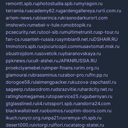
remontt.spb.ru
photostudia.spb.ru
myragon.ru
terramia.ru
academy62.ru
gardengallereya.ru
rti.com.ru
artem-news.ru
biserinca.ru
krasnodarkurort.com
imshowtv.ru
mebel-v-tule.ru
mobtopik.ru
pcsecurity.net.ru
tool-sib.ru
multimetrunit.ru
sp-tour.ru
fan-cs.ru
santeh-russia.ru
symbian9.net.ru
DSHAIR.RU
tmmotors.spb.ru
xjocuricopii.com
musavtomat.msk.ru
obustrojdom.ru
sovetcik.ru
ybaranovskaya.ru
ppknews.ru
cult-alshei.ru
JAPANRUSSIA.RU
proekciyamebel.ru
imper-finans.ru
rim.org.ru
glamourai.ru
brassminus.ru
zabor-pro.ru
ftn.pp.ru
dorogoe58.ru
laimengpacker.ru
kuzova-zapchasti.ru
sageerp.ru
taxodrom.ru
dsrazvitie.ru
hardcity.net.ru
ratinghomegames.ru
topservice25.ru
gubernyan.ru
gtglasslined.ru
ii4.ru
tssport.spb.ru
andorra24.com
blackwallstreet.ru
oboimos.ru
optim-doors.com.ru
ikuch.ru
nycr.org.ru
npa21.ru
vremya-ch.spb.ru
desert000.ru
ivtorgi.ru
ifiori.ru
catalog-statei.ru