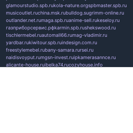
glamourstudio.spb.ru
kola-nature.org
spbmaster.spb.ru
musicoutlet.ru
china.msk.ru
bulldog.su
grimm-online.ru
outlander.net.ru
maga.spb.ru
anime-sell.ru
keseloy.ru
газприборсервис.рф
karmin.spb.ru
shekswood.ru
tischlermebel.ru
automall66.ru
mag-vladimir.ru
yardbar.ru
kiwitour.spb.ru
indesign.com.ru
freestylemebel.ru
bany-samara.ru
rsei.ru
naidisvoyput.ru
mgsn-invest.ru
ipkamerasannce.ru
alicante-house.ru
ibelka74.ru
cozyhouse.info
vlkargalev-studio.ru
700mb.ru
figura-ufa.ru
alina-live.ru
belarusiannews.ru
womenknow.ru
dos-vniimk.ru
sega.net.ru
dv.net.ru
phenomenonsofhistory.com
telesputnik.net.ru
wall.pp.ru
pylesosroidmi.ru
gtc-clan.ru
cligs.ru
bibikazap.ru
popova.org.ru
netwhistler.spb.ru
bellvil.ru
bonzon.ru
iss-vladik.ru
defiparis.net.ru
las-gryzas.ru
amku.ru
electednews.spb.ru
feather.org.ru
spar72.ru
tankiigri.ru
dominus.com.ru
ibtree.ru
sanykool.pp.ru
unixlib.org.ru