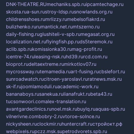
DNK-THEATRE.RU
mechaniks.spb.ru
ipcamtechage.ru
skosta.ru
a-sun.ru
stroy-ldsp.ru
snowlands.org.ru
childrensshoes.ru
mrlizzy.ru
mebelsofiakrd.ru
bulizhenko.ru
rumantick.net.ru
mtszerno.ru
daily-fishing.ru
glushiteli-v-spb.ru
megasat.org.ru
localization.net.ru
flyingfish.pp.ru
ds5teremok.ru
aclib.spb.ru
komissionka30.ru
mag-profit.ru
icentre-74.ru
leasing-nsk.ru
hd39.ru
rcd.com.ru
bioprot.ru
deltaextreme.ru
mirkotlov07.ru
mycrossway.ru
temamedia.ru
art-fusing.ru
cbslefort.ru
sunroadwatch.ru
citroen-yaroslavl.ru
ratnews.msk.ru
sk-if.ru
joomlamoduli.ru
academic-work.ru
bananaboys.ru
sanekua.ru
lianafrukt.ru
beta43.ru
tucsonwoori.com
alex-translation.ru
avantgardeclinics.ru
noel.msk.ru
buylq.ru
aquas-spb.ru
vilnerivne.com
bobry-2.ru
vtoroe-solnce.ru
nickysheen.ru
clockmir.ru
huntercraft.ru
стройокт.рф
webpixels.ru
pczz.msk.su
petrodvorets.spb.ru