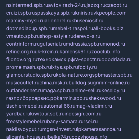
nsintermed.spb.ru
avtovirazh-24.ru
jazzq.ru
czecot.ru
cruizi.spb.ru
spasskaya.spb.ru
kniris.ru
vkpeople.com
maminy-mysli.ru
arionorel.ru
khuseniosif.ru
dotmediacup.spb.ru
mebel-tiraspol.ru
all-books.biz
vmauto.spb.ru
shop-astyle.ru
derevo-s.ru
contrinform.ru
gutserial.ru
mdrussia.spb.ru
monod.ru
refine.org.ru
uk-krein.ru
kamensk61.ru
zooclub.info
filonov.org.ru
технокамск.рф
ra-spectr.ru
ooodriada.ru
promelmash.spb.ru
ixtys.spb.ru
fccity.ru
glamourstudio.spb.ru
kola-nature.org
spbmaster.spb.ru
musicoutlet.ru
china.msk.ru
bulldog.su
grimm-online.ru
outlander.net.ru
maga.spb.ru
anime-sell.ru
keseloy.ru
газприборсервис.рф
karmin.spb.ru
shekswood.ru
tischlermebel.ru
automall66.ru
mag-vladimir.ru
yardbar.ru
kiwitour.spb.ru
indesign.com.ru
freestylemebel.ru
bany-samara.ru
rsei.ru
naidisvoyput.ru
mgsn-invest.ru
ipkamerasannce.ru
alicante-house.ru
ibelka74.ru
cozyhouse.info