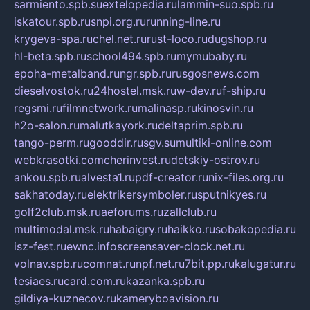
sarmiento.spb.su
extelopedia.ru
lammin-suo.spb.ru
iskatour.spb.ru
snpi.org.ru
running-line.ru
krygeva-spa.ru
chel.net.ru
rust-loco.ru
dugshop.ru
hl-beta.spb.ru
school494.spb.ru
mymubaby.ru
epoha-metalband.ru
ngr.spb.ru
rusgosnews.com
dieselvostok.ru
24hostel.msk.ru
w-dev.ru
f-ship.ru
regsmi.ru
filmnetwork.ru
malinasp.ru
kinosvin.ru
h2o-salon.ru
malutkayork.ru
deltaprim.spb.ru
tango-perm.ru
gooddir.ru
sgv.su
multiki-online.com
webkrasotki.com
cherinvest.ru
detskiy-ostrov.ru
ankou.spb.ru
alvesta1.ru
pdf-creator.ru
nix-files.org.ru
sakhatoday.ru
elektrikersymboler.ru
sputnikyes.ru
golf2club.msk.ru
aeforums.ru
zallclub.ru
multimodal.msk.ru
habaigry.ru
haikko.ru
sobakopedia.ru
isz-fest.ru
ewnc.info
screensaver-clock.net.ru
volnav.spb.ru
comnat.ru
npf.net.ru
7bit.pp.ru
kalugatur.ru
tesiaes.ru
card.com.ru
kazanka.spb.ru
gildiya-kuznecov.ru
kameryboavision.ru