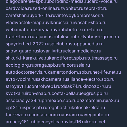
blagodarenie-spb.ru
borodino-media.ru
card-voice.ru
cardvoice.ru
zed-online.ru
zvonitut.ru
zebra-tlt.ru
zarafshan.ru
york-life.ru
vintovoykompressor.ru
vladivostok-map.ru
vlknrussia.ru
wasabi-shop.ru
webamator.ru
zaryna.ru
youtubefree.ru
x-ton.ru
trade-farm.ru
tajuncos.ru
taksu.ru
tor-lyubov-i-grom.ru
spayderhed-2022.ru
splclub.ru
stoppamedia.ru
snow-guard.ru
slovar-ivrit.ru
cleanmedicine.ru
shkurki-karakulya.ru
kanotiforet.spb.ru
tutmassage.ru
ecolog.org.ru
praga.spb.ru
falcorussia.ru
autodoctorservis.ru
kamertondom.spb.ru
net-life.net.ru
avto-vozim.ru
sakhcamera.ru
alliance-electro.spb.ru
stroyavt.ru
controlweb1.ru
tdsak74.ru
kinzozo-ru.ru
kvotka.ru
iron-snab.ru
costa-bella.ru
eugrus.pp.ru
associaciya39.ru
primexpo.spb.ru
bezmorchin.ru
ia2.ru
cpt21.ru
ispecspb.ru
regahost.ru
kolosok-elita.ru
tae-kwon.ru
consrio.com.ru
insiam.ru
avegainfo.ru
archery161.ru
bigencyclica.ru
vlast16.ru
korru.net