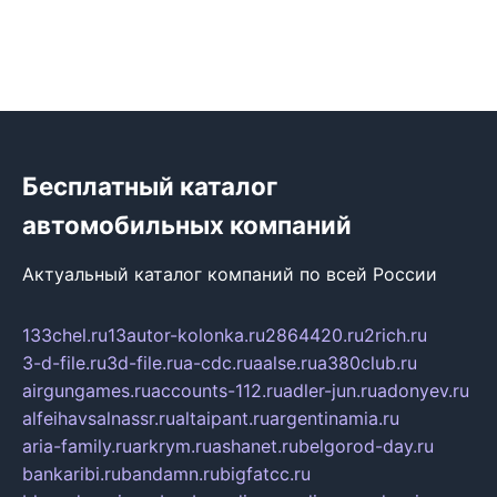
Бесплатный каталог
автомобильных компаний
Актуальный каталог компаний по всей России
133chel.ru
13autor-kolonka.ru
2864420.ru
2rich.ru
3-d-file.ru
3d-file.ru
a-cdc.ru
aalse.ru
a380club.ru
airgungames.ru
accounts-112.ru
adler-jun.ru
adonyev.ru
alfeihavsalnassr.ru
altaipant.ru
argentinamia.ru
aria-family.ru
arkrym.ru
ashanet.ru
belgorod-day.ru
bankaribi.ru
bandamn.ru
bigfatcc.ru