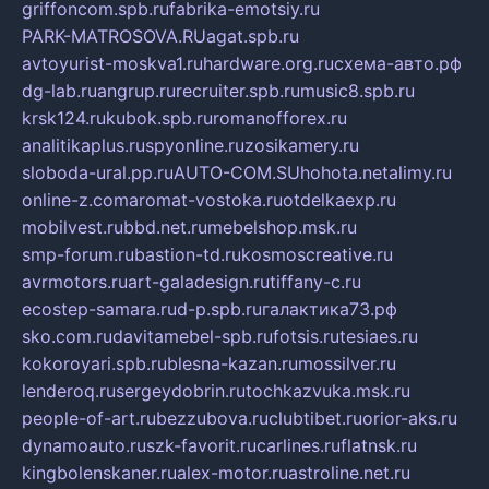
griffoncom.spb.ru
fabrika-emotsiy.ru
PARK-MATROSOVA.RU
agat.spb.ru
avtoyurist-moskva1.ru
hardware.org.ru
схема-авто.рф
dg-lab.ru
angrup.ru
recruiter.spb.ru
music8.spb.ru
krsk124.ru
kubok.spb.ru
romanofforex.ru
analitikaplus.ru
spyonline.ru
zosikamery.ru
sloboda-ural.pp.ru
AUTO-COM.SU
hohota.net
alimy.ru
online-z.com
aromat-vostoka.ru
otdelkaexp.ru
mobilvest.ru
bbd.net.ru
mebelshop.msk.ru
smp-forum.ru
bastion-td.ru
kosmoscreative.ru
avrmotors.ru
art-galadesign.ru
tiffany-c.ru
ecostep-samara.ru
d-p.spb.ru
галактика73.рф
sko.com.ru
davitamebel-spb.ru
fotsis.ru
tesiaes.ru
kokoroyari.spb.ru
blesna-kazan.ru
mossilver.ru
lenderoq.ru
sergeydobrin.ru
tochkazvuka.msk.ru
people-of-art.ru
bezzubova.ru
clubtibet.ru
orior-aks.ru
dynamoauto.ru
szk-favorit.ru
carlines.ru
flatnsk.ru
kingbolenskaner.ru
alex-motor.ru
astroline.net.ru