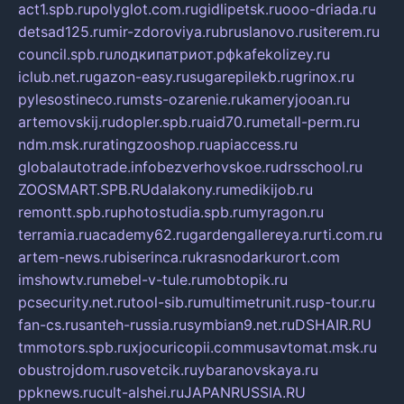
act1.spb.ru
polyglot.com.ru
gidlipetsk.ru
ooo-driada.ru
detsad125.ru
mir-zdoroviya.ru
bruslanovo.ru
siterem.ru
council.spb.ru
лодкипатриот.рф
kafekolizey.ru
iclub.net.ru
gazon-easy.ru
sugarepilekb.ru
grinox.ru
pylesostineco.ru
msts-ozarenie.ru
kameryjooan.ru
artemovskij.ru
dopler.spb.ru
aid70.ru
metall-perm.ru
ndm.msk.ru
ratingzooshop.ru
apiaccess.ru
globalautotrade.info
bezverhovskoe.ru
drsschool.ru
ZOOSMART.SPB.RU
dalakony.ru
medikijob.ru
remontt.spb.ru
photostudia.spb.ru
myragon.ru
terramia.ru
academy62.ru
gardengallereya.ru
rti.com.ru
artem-news.ru
biserinca.ru
krasnodarkurort.com
imshowtv.ru
mebel-v-tule.ru
mobtopik.ru
pcsecurity.net.ru
tool-sib.ru
multimetrunit.ru
sp-tour.ru
fan-cs.ru
santeh-russia.ru
symbian9.net.ru
DSHAIR.RU
tmmotors.spb.ru
xjocuricopii.com
musavtomat.msk.ru
obustrojdom.ru
sovetcik.ru
ybaranovskaya.ru
ppknews.ru
cult-alshei.ru
JAPANRUSSIA.RU