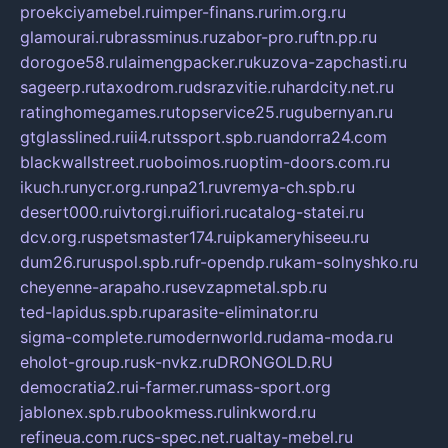
proekciyamebel.ru
imper-finans.ru
rim.org.ru
glamourai.ru
brassminus.ru
zabor-pro.ru
ftn.pp.ru
dorogoe58.ru
laimengpacker.ru
kuzova-zapchasti.ru
sageerp.ru
taxodrom.ru
dsrazvitie.ru
hardcity.net.ru
ratinghomegames.ru
topservice25.ru
gubernyan.ru
gtglasslined.ru
ii4.ru
tssport.spb.ru
andorra24.com
blackwallstreet.ru
oboimos.ru
optim-doors.com.ru
ikuch.ru
nycr.org.ru
npa21.ru
vremya-ch.spb.ru
desert000.ru
ivtorgi.ru
ifiori.ru
catalog-statei.ru
dcv.org.ru
spetsmaster174.ru
ipkameryhiseeu.ru
dum26.ru
ruspol.spb.ru
fr-opendp.ru
kam-solnyshko.ru
cheyenne-arapaho.ru
sevzapmetal.spb.ru
ted-lapidus.spb.ru
parasite-eliminator.ru
sigma-complete.ru
modernworld.ru
dama-moda.ru
eholot-group.ru
sk-nvkz.ru
DRONGOLD.RU
democratia2.ru
i-farmer.ru
mass-sport.org
jablonex.spb.ru
bookmess.ru
linkword.ru
refineua.com.ru
cs-spec.net.ru
altay-mebel.ru