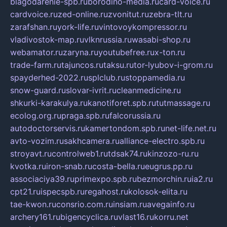
blagodarenie-spb.ru
borodino-media.ru
card-voice.ru
cardvoice.ru
zed-online.ru
zvonitut.ru
zebra-tlt.ru
zarafshan.ru
york-life.ru
vintovoykompressor.ru
vladivostok-map.ru
vlknrussia.ru
wasabi-shop.ru
webamator.ru
zaryna.ru
youtubefree.ru
x-ton.ru
trade-farm.ru
tajuncos.ru
taksu.ru
tor-lyubov-i-grom.ru
spayderhed-2022.ru
splclub.ru
stoppamedia.ru
snow-guard.ru
slovar-ivrit.ru
cleanmedicine.ru
shkurki-karakulya.ru
kanotiforet.spb.ru
tutmassage.ru
ecolog.org.ru
praga.spb.ru
falcorussia.ru
autodoctorservis.ru
kamertondom.spb.ru
net-life.net.ru
avto-vozim.ru
sakhcamera.ru
alliance-electro.spb.ru
stroyavt.ru
controlweb1.ru
tdsak74.ru
kinzozo-ru.ru
kvotka.ru
iron-snab.ru
costa-bella.ru
eugrus.pp.ru
associaciya39.ru
primexpo.spb.ru
bezmorchin.ru
ia2.ru
cpt21.ru
ispecspb.ru
regahost.ru
kolosok-elita.ru
tae-kwon.ru
consrio.com.ru
insiam.ru
avegainfo.ru
archery161.ru
bigencyclica.ru
vlast16.ru
korru.net