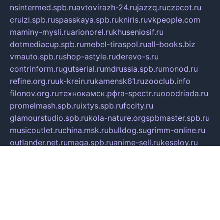
nsintermed.spb.ru
avtovirazh-24.ru
jazzq.ru
czecot.ru
cruizi.spb.ru
spasskaya.spb.ru
kniris.ru
vkpeople.com
maminy-mysli.ru
arionorel.ru
khuseniosif.ru
dotmediacup.spb.ru
mebel-tiraspol.ru
all-books.biz
vmauto.spb.ru
shop-astyle.ru
derevo-s.ru
contrinform.ru
gutserial.ru
mdrussia.spb.ru
monod.ru
refine.org.ru
uk-krein.ru
kamensk61.ru
zooclub.info
filonov.org.ru
технокамск.рф
ra-spectr.ru
ooodriada.ru
promelmash.spb.ru
ixtys.spb.ru
fccity.ru
glamourstudio.spb.ru
kola-nature.org
spbmaster.spb.ru
musicoutlet.ru
china.msk.ru
bulldog.su
grimm-online.ru
outlander.net.ru
maga.spb.ru
anime-sell.ru
keseloy.ru
газприборсервис.рф
karmin.spb.ru
shekswood.ru
tischlermebel.ru
automall66.ru
mag-vladimir.ru
yardbar.ru
kiwitour.spb.ru
indesign.com.ru
freestylemebel.ru
bany-samara.ru
rsei.ru
naidisvoyput.ru
mgsn-invest.ru
ipkamerasannce.ru
alicante-house.ru
ibelka74.ru
cozyhouse.info