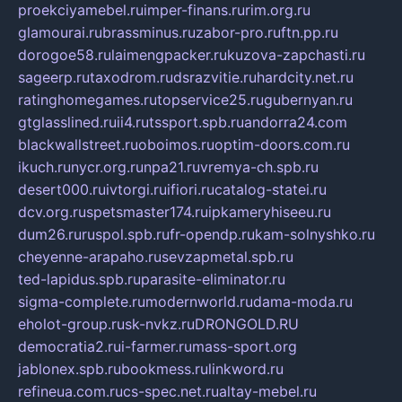
proekciyamebel.ru
imper-finans.ru
rim.org.ru
glamourai.ru
brassminus.ru
zabor-pro.ru
ftn.pp.ru
dorogoe58.ru
laimengpacker.ru
kuzova-zapchasti.ru
sageerp.ru
taxodrom.ru
dsrazvitie.ru
hardcity.net.ru
ratinghomegames.ru
topservice25.ru
gubernyan.ru
gtglasslined.ru
ii4.ru
tssport.spb.ru
andorra24.com
blackwallstreet.ru
oboimos.ru
optim-doors.com.ru
ikuch.ru
nycr.org.ru
npa21.ru
vremya-ch.spb.ru
desert000.ru
ivtorgi.ru
ifiori.ru
catalog-statei.ru
dcv.org.ru
spetsmaster174.ru
ipkameryhiseeu.ru
dum26.ru
ruspol.spb.ru
fr-opendp.ru
kam-solnyshko.ru
cheyenne-arapaho.ru
sevzapmetal.spb.ru
ted-lapidus.spb.ru
parasite-eliminator.ru
sigma-complete.ru
modernworld.ru
dama-moda.ru
eholot-group.ru
sk-nvkz.ru
DRONGOLD.RU
democratia2.ru
i-farmer.ru
mass-sport.org
jablonex.spb.ru
bookmess.ru
linkword.ru
refineua.com.ru
cs-spec.net.ru
altay-mebel.ru