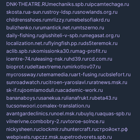
DNK-THEATRE.RU
mechaniks.spb.ru
ipcamtechage.ru
skosta.ru
a-sun.ru
stroy-ldsp.ru
snowlands.org.ru
childrensshoes.ru
mrlizzy.ru
mebelsofiakrd.ru
bulizhenko.ru
rumantick.net.ru
mtszerno.ru
daily-fishing.ru
glushiteli-v-spb.ru
megasat.org.ru
localization.net.ru
flyingfish.pp.ru
ds5teremok.ru
aclib.spb.ru
komissionka30.ru
mag-profit.ru
icentre-74.ru
leasing-nsk.ru
hd39.ru
rcd.com.ru
bioprot.ru
deltaextreme.ru
mirkotlov07.ru
mycrossway.ru
temamedia.ru
art-fusing.ru
cbslefort.ru
sunroadwatch.ru
citroen-yaroslavl.ru
ratnews.msk.ru
sk-if.ru
joomlamoduli.ru
academic-work.ru
bananaboys.ru
sanekua.ru
lianafrukt.ru
beta43.ru
tucsonwoori.com
alex-translation.ru
avantgardeclinics.ru
noel.msk.ru
buylq.ru
aquas-spb.ru
vilnerivne.com
bobry-2.ru
vtoroe-solnce.ru
nickysheen.ru
clockmir.ru
huntercraft.ru
стройокт.рф
webpixels.ru
pczz.msk.su
petrodvorets.spb.ru