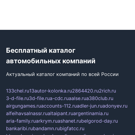
Бесплатный каталог
автомобильных компаний
Актуальный каталог компаний по всей России
133chel.ru
13autor-kolonka.ru
2864420.ru
2rich.ru
3-d-file.ru
3d-file.ru
a-cdc.ru
aalse.ru
a380club.ru
airgungames.ru
accounts-112.ru
adler-jun.ru
adonyev.ru
alfeihavsalnassr.ru
altaipant.ru
argentinamia.ru
aria-family.ru
arkrym.ru
ashanet.ru
belgorod-day.ru
bankaribi.ru
bandamn.ru
bigfatcc.ru