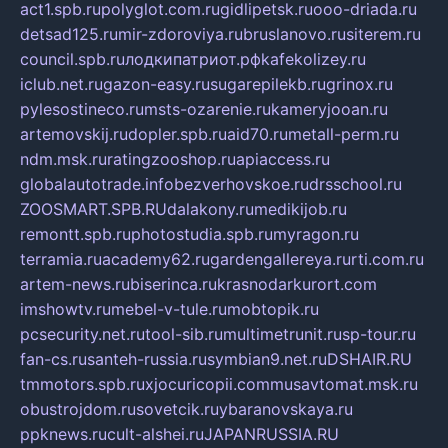
act1.spb.ru
polyglot.com.ru
gidlipetsk.ru
ooo-driada.ru
detsad125.ru
mir-zdoroviya.ru
bruslanovo.ru
siterem.ru
council.spb.ru
лодкипатриот.рф
kafekolizey.ru
iclub.net.ru
gazon-easy.ru
sugarepilekb.ru
grinox.ru
pylesostineco.ru
msts-ozarenie.ru
kameryjooan.ru
artemovskij.ru
dopler.spb.ru
aid70.ru
metall-perm.ru
ndm.msk.ru
ratingzooshop.ru
apiaccess.ru
globalautotrade.info
bezverhovskoe.ru
drsschool.ru
ZOOSMART.SPB.RU
dalakony.ru
medikijob.ru
remontt.spb.ru
photostudia.spb.ru
myragon.ru
terramia.ru
academy62.ru
gardengallereya.ru
rti.com.ru
artem-news.ru
biserinca.ru
krasnodarkurort.com
imshowtv.ru
mebel-v-tule.ru
mobtopik.ru
pcsecurity.net.ru
tool-sib.ru
multimetrunit.ru
sp-tour.ru
fan-cs.ru
santeh-russia.ru
symbian9.net.ru
DSHAIR.RU
tmmotors.spb.ru
xjocuricopii.com
musavtomat.msk.ru
obustrojdom.ru
sovetcik.ru
ybaranovskaya.ru
ppknews.ru
cult-alshei.ru
JAPANRUSSIA.RU