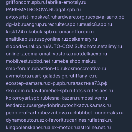
griffoncom.spb.ru
fabrika-emotsiy.ru
PARK-MATROSOVA.RU
agat.spb.ru
avtoyurist-moskva1.ru
hardware.org.ru
схема-авто.рф
dg-lab.ru
angrup.ru
recruiter.spb.ru
music8.spb.ru
krsk124.ru
kubok.spb.ru
romanofforex.ru
analitikaplus.ru
spyonline.ru
zosikamery.ru
sloboda-ural.pp.ru
AUTO-COM.SU
hohota.net
alimy.ru
online-z.com
aromat-vostoka.ru
otdelkaexp.ru
mobilvest.ru
bbd.net.ru
mebelshop.msk.ru
smp-forum.ru
bastion-td.ru
kosmoscreative.ru
avrmotors.ru
art-galadesign.ru
tiffany-c.ru
ecostep-samara.ru
d-p.spb.ru
галактика73.рф
sko.com.ru
davitamebel-spb.ru
fotsis.ru
tesiaes.ru
kokoroyari.spb.ru
blesna-kazan.ru
mossilver.ru
lenderoq.ru
sergeydobrin.ru
tochkazvuka.msk.ru
people-of-art.ru
bezzubova.ru
clubtibet.ru
orior-aks.ru
dynamoauto.ru
szk-favorit.ru
carlines.ru
flatnsk.ru
kingbolenskaner.ru
alex-motor.ru
astroline.net.ru