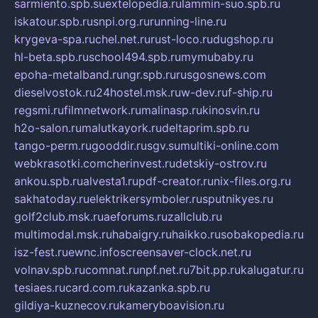
sarmiento.spb.su
extelopedia.ru
lammin-suo.spb.ru
iskatour.spb.ru
snpi.org.ru
running-line.ru
krygeva-spa.ru
chel.net.ru
rust-loco.ru
dugshop.ru
hl-beta.spb.ru
school494.spb.ru
mymubaby.ru
epoha-metalband.ru
ngr.spb.ru
rusgosnews.com
dieselvostok.ru
24hostel.msk.ru
w-dev.ru
f-ship.ru
regsmi.ru
filmnetwork.ru
malinasp.ru
kinosvin.ru
h2o-salon.ru
malutkayork.ru
deltaprim.spb.ru
tango-perm.ru
gooddir.ru
sgv.su
multiki-online.com
webkrasotki.com
cherinvest.ru
detskiy-ostrov.ru
ankou.spb.ru
alvesta1.ru
pdf-creator.ru
nix-files.org.ru
sakhatoday.ru
elektrikersymboler.ru
sputnikyes.ru
golf2club.msk.ru
aeforums.ru
zallclub.ru
multimodal.msk.ru
habaigry.ru
haikko.ru
sobakopedia.ru
isz-fest.ru
ewnc.info
screensaver-clock.net.ru
volnav.spb.ru
comnat.ru
npf.net.ru
7bit.pp.ru
kalugatur.ru
tesiaes.ru
card.com.ru
kazanka.spb.ru
gildiya-kuznecov.ru
kameryboavision.ru