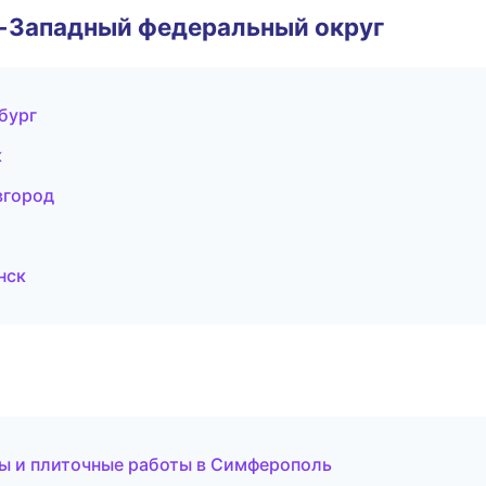
о-Западный федеральный округ
бург
к
вгород
нск
ы и плиточные работы в Симферополь