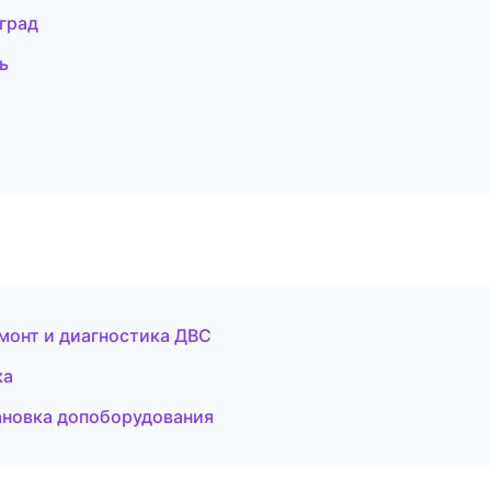
град
ь
емонт и диагностика ДВС
ка
тановка допоборудования