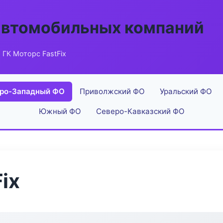
автомобильных компаний
 ГК Моторс FastFix
ро-Западный ФО
Приволжский ФО
Уральский ФО
Южный ФО
Северо-Кавказский ФО
ix