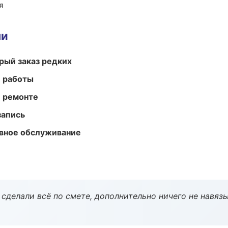
я
ми
рый заказ редких
е работы
и ремонте
запись
вное обслуживание
сделали всё по смете, дополнительно ничего не навязы