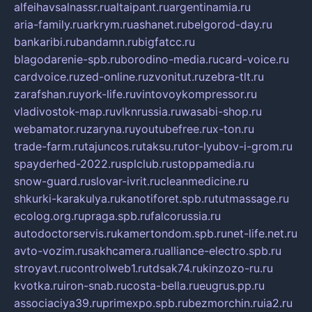
alfeihavsalnassr.ru
altaipant.ru
argentinamia.ru
aria-family.ru
arkrym.ru
ashanet.ru
belgorod-day.ru
bankaribi.ru
bandamn.ru
bigfatcc.ru
blagodarenie-spb.ru
borodino-media.ru
card-voice.ru
cardvoice.ru
zed-online.ru
zvonitut.ru
zebra-tlt.ru
zarafshan.ru
york-life.ru
vintovoykompressor.ru
vladivostok-map.ru
vlknrussia.ru
wasabi-shop.ru
webamator.ru
zaryna.ru
youtubefree.ru
x-ton.ru
trade-farm.ru
tajuncos.ru
taksu.ru
tor-lyubov-i-grom.ru
spayderhed-2022.ru
splclub.ru
stoppamedia.ru
snow-guard.ru
slovar-ivrit.ru
cleanmedicine.ru
shkurki-karakulya.ru
kanotiforet.spb.ru
tutmassage.ru
ecolog.org.ru
praga.spb.ru
falcorussia.ru
autodoctorservis.ru
kamertondom.spb.ru
net-life.net.ru
avto-vozim.ru
sakhcamera.ru
alliance-electro.spb.ru
stroyavt.ru
controlweb1.ru
tdsak74.ru
kinzozo-ru.ru
kvotka.ru
iron-snab.ru
costa-bella.ru
eugrus.pp.ru
associaciya39.ru
primexpo.spb.ru
bezmorchin.ru
ia2.ru