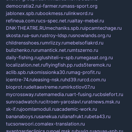
democratia2.ru
i-farmer.ru
mass-sport.org
jablonex.spb.ru
bookmess.ru
linkword.ru
refineua.com.ru
cs-spec.net.ru
altay-mebel.ru
DNK-THEATRE.RU
mechaniks.spb.ru
ipcamtechage.ru
skosta.ru
a-sun.ru
stroy-ldsp.ru
snowlands.org.ru
childrensshoes.ru
mrlizzy.ru
mebelsofiakrd.ru
bulizhenko.ru
rumantick.net.ru
mtszerno.ru
daily-fishing.ru
glushiteli-v-spb.ru
megasat.org.ru
localization.net.ru
flyingfish.pp.ru
ds5teremok.ru
aclib.spb.ru
komissionka30.ru
mag-profit.ru
icentre-74.ru
leasing-nsk.ru
hd39.ru
rcd.com.ru
bioprot.ru
deltaextreme.ru
mirkotlov07.ru
mycrossway.ru
temamedia.ru
art-fusing.ru
cbslefort.ru
sunroadwatch.ru
citroen-yaroslavl.ru
ratnews.msk.ru
sk-if.ru
joomlamoduli.ru
academic-work.ru
bananaboys.ru
sanekua.ru
lianafrukt.ru
beta43.ru
tucsonwoori.com
alex-translation.ru
avantgardeclinics.ru
noel.msk.ru
buylq.ru
aquas-spb.ru