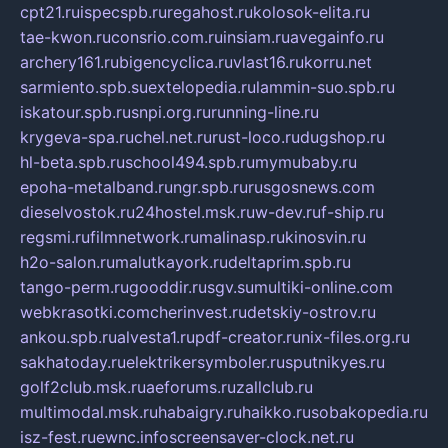
cpt21.ru
ispecspb.ru
regahost.ru
kolosok-elita.ru
tae-kwon.ru
consrio.com.ru
insiam.ru
avegainfo.ru
archery161.ru
bigencyclica.ru
vlast16.ru
korru.net
sarmiento.spb.su
extelopedia.ru
lammin-suo.spb.ru
iskatour.spb.ru
snpi.org.ru
running-line.ru
krygeva-spa.ru
chel.net.ru
rust-loco.ru
dugshop.ru
hl-beta.spb.ru
school494.spb.ru
mymubaby.ru
epoha-metalband.ru
ngr.spb.ru
rusgosnews.com
dieselvostok.ru
24hostel.msk.ru
w-dev.ru
f-ship.ru
regsmi.ru
filmnetwork.ru
malinasp.ru
kinosvin.ru
h2o-salon.ru
malutkayork.ru
deltaprim.spb.ru
tango-perm.ru
gooddir.ru
sgv.su
multiki-online.com
webkrasotki.com
cherinvest.ru
detskiy-ostrov.ru
ankou.spb.ru
alvesta1.ru
pdf-creator.ru
nix-files.org.ru
sakhatoday.ru
elektrikersymboler.ru
sputnikyes.ru
golf2club.msk.ru
aeforums.ru
zallclub.ru
multimodal.msk.ru
habaigry.ru
haikko.ru
sobakopedia.ru
isz-fest.ru
ewnc.info
screensaver-clock.net.ru