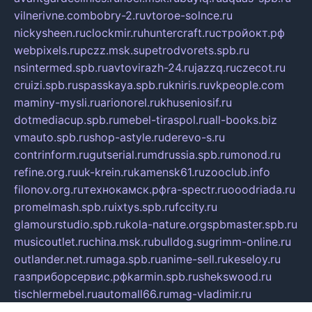
vilnerivne.com
bobry-2.ru
vtoroe-solnce.ru
nickysheen.ru
clockmir.ru
huntercraft.ru
стройокт.рф
webpixels.ru
pczz.msk.su
petrodvorets.spb.ru
nsintermed.spb.ru
avtovirazh-24.ru
jazzq.ru
czecot.ru
cruizi.spb.ru
spasskaya.spb.ru
kniris.ru
vkpeople.com
maminy-mysli.ru
arionorel.ru
khuseniosif.ru
dotmediacup.spb.ru
mebel-tiraspol.ru
all-books.biz
vmauto.spb.ru
shop-astyle.ru
derevo-s.ru
contrinform.ru
gutserial.ru
mdrussia.spb.ru
monod.ru
refine.org.ru
uk-krein.ru
kamensk61.ru
zooclub.info
filonov.org.ru
технокамск.рф
ra-spectr.ru
ooodriada.ru
promelmash.spb.ru
ixtys.spb.ru
fccity.ru
glamourstudio.spb.ru
kola-nature.org
spbmaster.spb.ru
musicoutlet.ru
china.msk.ru
bulldog.su
grimm-online.ru
outlander.net.ru
maga.spb.ru
anime-sell.ru
keseloy.ru
газприборсервис.рф
karmin.spb.ru
shekswood.ru
tischlermebel.ru
automall66.ru
mag-vladimir.ru
yardbar.ru
kiwitour.spb.ru
indesign.com.ru