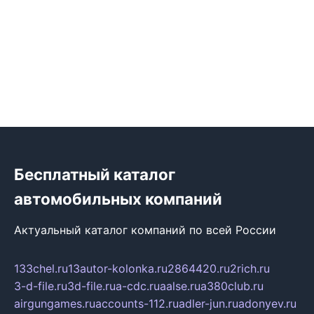
Бесплатный каталог
автомобильных компаний
Актуальный каталог компаний по всей России
133chel.ru
13autor-kolonka.ru
2864420.ru
2rich.ru
3-d-file.ru
3d-file.ru
a-cdc.ru
aalse.ru
a380club.ru
airgungames.ru
accounts-112.ru
adler-jun.ru
adonyev.ru