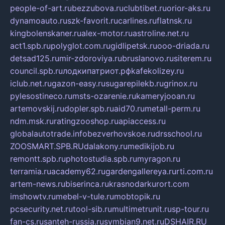
people-of-art.ru
bezzubova.ru
clubtibet.ru
orior-aks.ru
dynamoauto.ru
szk-favorit.ru
carlines.ru
flatnsk.ru
kingbolenskaner.ru
alex-motor.ru
astroline.net.ru
act1.spb.ru
polyglot.com.ru
gidlipetsk.ru
ooo-driada.ru
detsad125.ru
mir-zdoroviya.ru
bruslanovo.ru
siterem.ru
council.spb.ru
лодкипатриот.рф
kafekolizey.ru
iclub.net.ru
gazon-easy.ru
sugarepilekb.ru
grinox.ru
pylesostineco.ru
msts-ozarenie.ru
kameryjooan.ru
artemovskij.ru
dopler.spb.ru
aid70.ru
metall-perm.ru
ndm.msk.ru
ratingzooshop.ru
apiaccess.ru
globalautotrade.info
bezverhovskoe.ru
drsschool.ru
ZOOSMART.SPB.RU
dalakony.ru
medikijob.ru
remontt.spb.ru
photostudia.spb.ru
myragon.ru
terramia.ru
academy62.ru
gardengallereya.ru
rti.com.ru
artem-news.ru
biserinca.ru
krasnodarkurort.com
imshowtv.ru
mebel-v-tule.ru
mobtopik.ru
pcsecurity.net.ru
tool-sib.ru
multimetrunit.ru
sp-tour.ru
fan-cs.ru
santeh-russia.ru
symbian9.net.ru
DSHAIR.RU