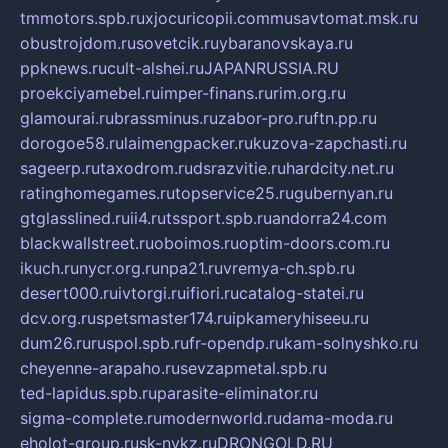
tmmotors.spb.ru
xjocuricopii.com
musavtomat.msk.ru
obustrojdom.ru
sovetcik.ru
ybaranovskaya.ru
ppknews.ru
cult-alshei.ru
JAPANRUSSIA.RU
proekciyamebel.ru
imper-finans.ru
rim.org.ru
glamourai.ru
brassminus.ru
zabor-pro.ru
ftn.pp.ru
dorogoe58.ru
laimengpacker.ru
kuzova-zapchasti.ru
sageerp.ru
taxodrom.ru
dsrazvitie.ru
hardcity.net.ru
ratinghomegames.ru
topservice25.ru
gubernyan.ru
gtglasslined.ru
ii4.ru
tssport.spb.ru
andorra24.com
blackwallstreet.ru
oboimos.ru
optim-doors.com.ru
ikuch.ru
nycr.org.ru
npa21.ru
vremya-ch.spb.ru
desert000.ru
ivtorgi.ru
ifiori.ru
catalog-statei.ru
dcv.org.ru
spetsmaster174.ru
ipkameryhiseeu.ru
dum26.ru
ruspol.spb.ru
fr-opendp.ru
kam-solnyshko.ru
cheyenne-arapaho.ru
sevzapmetal.spb.ru
ted-lapidus.spb.ru
parasite-eliminator.ru
sigma-complete.ru
modernworld.ru
dama-moda.ru
eholot-group.ru
sk-nvkz.ru
DRONGOLD.RU