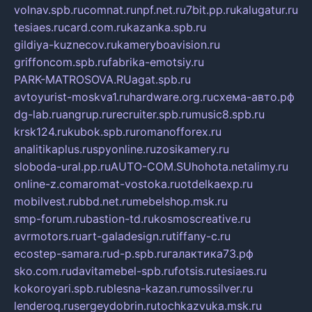
volnav.spb.ru
comnat.ru
npf.net.ru
7bit.pp.ru
kalugatur.ru
tesiaes.ru
card.com.ru
kazanka.spb.ru
gildiya-kuznecov.ru
kameryboavision.ru
griffoncom.spb.ru
fabrika-emotsiy.ru
PARK-MATROSOVA.RU
agat.spb.ru
avtoyurist-moskva1.ru
hardware.org.ru
схема-авто.рф
dg-lab.ru
angrup.ru
recruiter.spb.ru
music8.spb.ru
krsk124.ru
kubok.spb.ru
romanofforex.ru
analitikaplus.ru
spyonline.ru
zosikamery.ru
sloboda-ural.pp.ru
AUTO-COM.SU
hohota.net
alimy.ru
online-z.com
aromat-vostoka.ru
otdelkaexp.ru
mobilvest.ru
bbd.net.ru
mebelshop.msk.ru
smp-forum.ru
bastion-td.ru
kosmoscreative.ru
avrmotors.ru
art-galadesign.ru
tiffany-c.ru
ecostep-samara.ru
d-p.spb.ru
галактика73.рф
sko.com.ru
davitamebel-spb.ru
fotsis.ru
tesiaes.ru
kokoroyari.spb.ru
blesna-kazan.ru
mossilver.ru
lenderoq.ru
sergeydobrin.ru
tochkazvuka.msk.ru