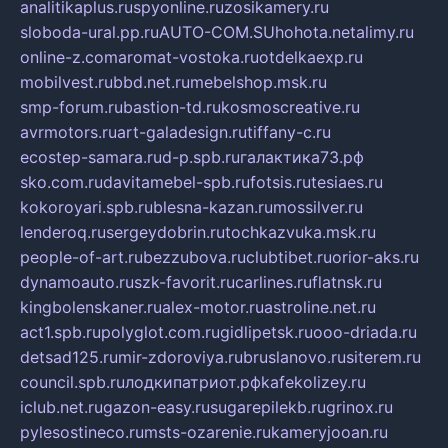
analitikaplus.ru
spyonline.ru
zosikamery.ru
sloboda-ural.pp.ru
AUTO-COM.SU
hohota.net
alimy.ru
online-z.com
aromat-vostoka.ru
otdelkaexp.ru
mobilvest.ru
bbd.net.ru
mebelshop.msk.ru
smp-forum.ru
bastion-td.ru
kosmoscreative.ru
avrmotors.ru
art-galadesign.ru
tiffany-c.ru
ecostep-samara.ru
d-p.spb.ru
галактика73.рф
sko.com.ru
davitamebel-spb.ru
fotsis.ru
tesiaes.ru
kokoroyari.spb.ru
blesna-kazan.ru
mossilver.ru
lenderoq.ru
sergeydobrin.ru
tochkazvuka.msk.ru
people-of-art.ru
bezzubova.ru
clubtibet.ru
orior-aks.ru
dynamoauto.ru
szk-favorit.ru
carlines.ru
flatnsk.ru
kingbolenskaner.ru
alex-motor.ru
astroline.net.ru
act1.spb.ru
polyglot.com.ru
gidlipetsk.ru
ooo-driada.ru
detsad125.ru
mir-zdoroviya.ru
bruslanovo.ru
siterem.ru
council.spb.ru
лодкипатриот.рф
kafekolizey.ru
iclub.net.ru
gazon-easy.ru
sugarepilekb.ru
grinox.ru
pylesostineco.ru
msts-ozarenie.ru
kameryjooan.ru