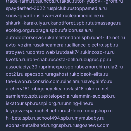
trade-farm.ru
tajuncos.ru
taksu.ru
tor-lyubov-i-grom.ru
spayderhed-2022.ru
splclub.ru
stoppamedia.ru
snow-guard.ru
slovar-ivrit.ru
cleanmedicine.ru
shkurki-karakulya.ru
kanotiforet.spb.ru
tutmassage.ru
ecolog.org.ru
praga.spb.ru
falcorussia.ru
autodoctorservis.ru
kamertondom.spb.ru
net-life.net.ru
avto-vozim.ru
sakhcamera.ru
alliance-electro.spb.ru
stroyavt.ru
controlweb1.ru
tdsak74.ru
kinzozo-ru.ru
kvotka.ru
iron-snab.ru
costa-bella.ru
eugrus.pp.ru
associaciya39.ru
primexpo.spb.ru
bezmorchin.ru
ia2.ru
cpt21.ru
ispecspb.ru
regahost.ru
kolosok-elita.ru
tae-kwon.ru
consrio.com.ru
insiam.ru
avegainfo.ru
archery161.ru
bigencyclica.ru
vlast16.ru
korru.net
sarmiento.spb.su
extelopedia.ru
lammin-suo.spb.ru
iskatour.spb.ru
snpi.org.ru
running-line.ru
krygeva-spa.ru
chel.net.ru
rust-loco.ru
dugshop.ru
hl-beta.spb.ru
school494.spb.ru
mymubaby.ru
epoha-metalband.ru
ngr.spb.ru
rusgosnews.com