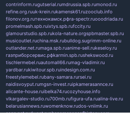
contrinform.ru
gutserial.ru
mdrussia.spb.ru
monod.ru
refine.org.ru
uk-krein.ru
kamensk61.ru
zooclub.info
filonov.org.ru
технокамск.рф
ra-spectr.ru
ooodriada.ru
promelmash.spb.ru
ixtys.spb.ru
fccity.ru
glamourstudio.spb.ru
kola-nature.org
spbmaster.spb.ru
musicoutlet.ru
china.msk.ru
bulldog.su
grimm-online.ru
outlander.net.ru
maga.spb.ru
anime-sell.ru
keseloy.ru
газприборсервис.рф
karmin.spb.ru
shekswood.ru
tischlermebel.ru
automall66.ru
mag-vladimir.ru
yardbar.ru
kiwitour.spb.ru
indesign.com.ru
freestylemebel.ru
bany-samara.ru
rsei.ru
naidisvoyput.ru
mgsn-invest.ru
ipkamerasannce.ru
alicante-house.ru
ibelka74.ru
cozyhouse.info
vlkargalev-studio.ru
700mb.ru
figura-ufa.ru
alina-live.ru
belarusiannews.ru
womenknow.ru
dos-vniimk.ru
sega.net.ru
dv.net.ru
phenomenonsofhistory.com
telesputnik.net.ru
wall.pp.ru
pylesosroidmi.ru
gtc-clan.ru
cligs.ru
bibikazap.ru
popova.org.ru