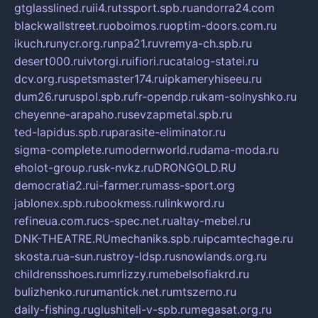
gtglasslined.ru
ii4.ru
tssport.spb.ru
andorra24.com
blackwallstreet.ru
oboimos.ru
optim-doors.com.ru
ikuch.ru
nycr.org.ru
npa21.ru
vremya-ch.spb.ru
desert000.ru
ivtorgi.ru
ifiori.ru
catalog-statei.ru
dcv.org.ru
spetsmaster174.ru
ipkameryhiseeu.ru
dum26.ru
ruspol.spb.ru
fr-opendp.ru
kam-solnyshko.ru
cheyenne-arapaho.ru
sevzapmetal.spb.ru
ted-lapidus.spb.ru
parasite-eliminator.ru
sigma-complete.ru
modernworld.ru
dama-moda.ru
eholot-group.ru
sk-nvkz.ru
DRONGOLD.RU
democratia2.ru
i-farmer.ru
mass-sport.org
jablonex.spb.ru
bookmess.ru
linkword.ru
refineua.com.ru
cs-spec.net.ru
altay-mebel.ru
DNK-THEATRE.RU
mechaniks.spb.ru
ipcamtechage.ru
skosta.ru
a-sun.ru
stroy-ldsp.ru
snowlands.org.ru
childrensshoes.ru
mrlizzy.ru
mebelsofiakrd.ru
bulizhenko.ru
rumantick.net.ru
mtszerno.ru
daily-fishing.ru
glushiteli-v-spb.ru
megasat.org.ru