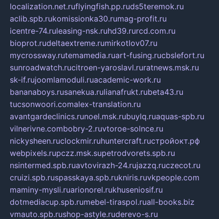
localization.net.ru
flyingfish.pp.ru
ds5teremok.ru
aclib.spb.ru
komissionka30.ru
mag-profit.ru
icentre-74.ru
leasing-nsk.ru
hd39.ru
rcd.com.ru
bioprot.ru
deltaextreme.ru
mirkotlov07.ru
mycrossway.ru
temamedia.ru
art-fusing.ru
cbslefort.ru
sunroadwatch.ru
citroen-yaroslavl.ru
ratnews.msk.ru
sk-if.ru
joomlamoduli.ru
academic-work.ru
bananaboys.ru
sanekua.ru
lianafrukt.ru
beta43.ru
tucsonwoori.com
alex-translation.ru
avantgardeclinics.ru
noel.msk.ru
buylq.ru
aquas-spb.ru
vilnerivne.com
bobry-2.ru
vtoroe-solnce.ru
nickysheen.ru
clockmir.ru
huntercraft.ru
стройокт.рф
webpixels.ru
pczz.msk.su
petrodvorets.spb.ru
nsintermed.spb.ru
avtovirazh-24.ru
jazzq.ru
czecot.ru
cruizi.spb.ru
spasskaya.spb.ru
kniris.ru
vkpeople.com
maminy-mysli.ru
arionorel.ru
khuseniosif.ru
dotmediacup.spb.ru
mebel-tiraspol.ru
all-books.biz
vmauto.spb.ru
shop-astyle.ru
derevo-s.ru