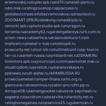
artemovskij.ru
dopler.spb.ru
aid70.ru
metall-perm.ru
ndm.msk.ru
ratingzooshop.ru
apiaccess.ru
globalautotrade.info
bezverhovskoe.ru
drsschool.ru
ZOOSMART.SPB.RU
dalakony.ru
medikijob.ru
remontt.spb.ru
photostudia.spb.ru
myragon.ru
terramia.ru
academy62.ru
gardengallereya.ru
rti.com.ru
artem-news.ru
biserinca.ru
krasnodarkurort.com
imshowtv.ru
mebel-v-tule.ru
mobtopik.ru
pcsecurity.net.ru
tool-sib.ru
multimetrunit.ru
sp-tour.ru
fan-cs.ru
santeh-russia.ru
symbian9.net.ru
DSHAIR.RU
tmmotors.spb.ru
xjocuricopii.com
musavtomat.msk.ru
obustrojdom.ru
sovetcik.ru
ybaranovskaya.ru
ppknews.ru
cult-alshei.ru
JAPANRUSSIA.RU
proekciyamebel.ru
imper-finans.ru
rim.org.ru
glamourai.ru
brassminus.ru
zabor-pro.ru
ftn.pp.ru
dorogoe58.ru
laimengpacker.ru
kuzova-zapchasti.ru
sageerp.ru
taxodrom.ru
dsrazvitie.ru
hardcity.net.ru
ratinghomegames.ru
topservice25.ru
gubernyan.ru