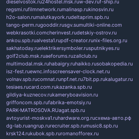
dieselvostok.ru
24hostel.msk.ru
w-dev.ru
f-ship.ru
regsmi.ru
filmnetwork.ru
malinasp.ru
kinosvin.ru
h2o-salon.ru
malutkayork.ru
deltaprim.spb.ru
tango-perm.ru
gooddir.ru
sgv.su
multiki-online.com
webkrasotki.com
cherinvest.ru
detskiy-ostrov.ru
ankou.spb.ru
alvesta1.ru
pdf-creator.ru
nix-files.org.ru
sakhatoday.ru
elektrikersymboler.ru
sputnikyes.ru
golf2club.msk.ru
aeforums.ru
zallclub.ru
multimodal.msk.ru
habaigry.ru
haikko.ru
sobakopedia.ru
isz-fest.ru
ewnc.info
screensaver-clock.net.ru
volnav.spb.ru
comnat.ru
npf.net.ru
7bit.pp.ru
kalugatur.ru
tesiaes.ru
card.com.ru
kazanka.spb.ru
gildiya-kuznecov.ru
kameryboavision.ru
griffoncom.spb.ru
fabrika-emotsiy.ru
PARK-MATROSOVA.RU
agat.spb.ru
avtoyurist-moskva1.ru
hardware.org.ru
схема-авто.рф
dg-lab.ru
angrup.ru
recruiter.spb.ru
music8.spb.ru
krsk124.ru
kubok.spb.ru
romanofforex.ru