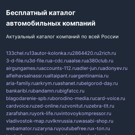
Бесплатный каталог
автомобильных компаний
Актуальный каталог компаний по всей России
133chel.ru
13autor-kolonka.ru
2864420.ru
2rich.ru
3-d-file.ru
3d-file.ru
a-cdc.ru
aalse.ru
a380club.ru
airgungames.ru
accounts-112.ru
adler-jun.ru
adonyev.ru
alfeihavsalnassr.ru
altaipant.ru
argentinamia.ru
aria-family.ru
arkrym.ru
ashanet.ru
belgorod-day.ru
bankaribi.ru
bandamn.ru
bigfatcc.ru
blagodarenie-spb.ru
borodino-media.ru
card-voice.ru
cardvoice.ru
zed-online.ru
zvonitut.ru
zebra-tlt.ru
zarafshan.ru
york-life.ru
vintovoykompressor.ru
vladivostok-map.ru
vlknrussia.ru
wasabi-shop.ru
webamator.ru
zaryna.ru
youtubefree.ru
x-ton.ru