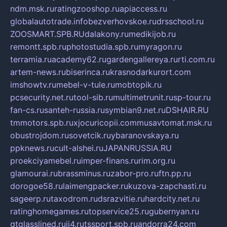
ndm.msk.ru
ratingzooshop.ru
apiaccess.ru
globalautotrade.info
bezverhovskoe.ru
drsschool.ru
ZOOSMART.SPB.RU
dalakony.ru
medikijob.ru
remontt.spb.ru
photostudia.spb.ru
myragon.ru
terramia.ru
academy62.ru
gardengallereya.ru
rti.com.ru
artem-news.ru
biserinca.ru
krasnodarkurort.com
imshowtv.ru
mebel-v-tule.ru
mobtopik.ru
pcsecurity.net.ru
tool-sib.ru
multimetrunit.ru
sp-tour.ru
fan-cs.ru
santeh-russia.ru
symbian9.net.ru
DSHAIR.RU
tmmotors.spb.ru
xjocuricopii.com
musavtomat.msk.ru
obustrojdom.ru
sovetcik.ru
ybaranovskaya.ru
ppknews.ru
cult-alshei.ru
JAPANRUSSIA.RU
proekciyamebel.ru
imper-finans.ru
rim.org.ru
glamourai.ru
brassminus.ru
zabor-pro.ru
ftn.pp.ru
dorogoe58.ru
laimengpacker.ru
kuzova-zapchasti.ru
sageerp.ru
taxodrom.ru
dsrazvitie.ru
hardcity.net.ru
ratinghomegames.ru
topservice25.ru
gubernyan.ru
gtglasslined.ru
ii4.ru
tssport.spb.ru
andorra24.com