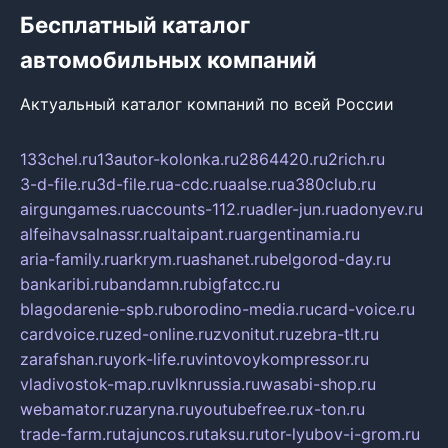
Бесплатный каталог
автомобильных компаний
Актуальный каталог компаний по всей России
133chel.ru
13autor-kolonka.ru
2864420.ru
2rich.ru
3-d-file.ru
3d-file.ru
a-cdc.ru
aalse.ru
a380club.ru
airgungames.ru
accounts-112.ru
adler-jun.ru
adonyev.ru
alfeihavsalnassr.ru
altaipant.ru
argentinamia.ru
aria-family.ru
arkrym.ru
ashanet.ru
belgorod-day.ru
bankaribi.ru
bandamn.ru
bigfatcc.ru
blagodarenie-spb.ru
borodino-media.ru
card-voice.ru
cardvoice.ru
zed-online.ru
zvonitut.ru
zebra-tlt.ru
zarafshan.ru
york-life.ru
vintovoykompressor.ru
vladivostok-map.ru
vlknrussia.ru
wasabi-shop.ru
webamator.ru
zaryna.ru
youtubefree.ru
x-ton.ru
trade-farm.ru
tajuncos.ru
taksu.ru
tor-lyubov-i-grom.ru