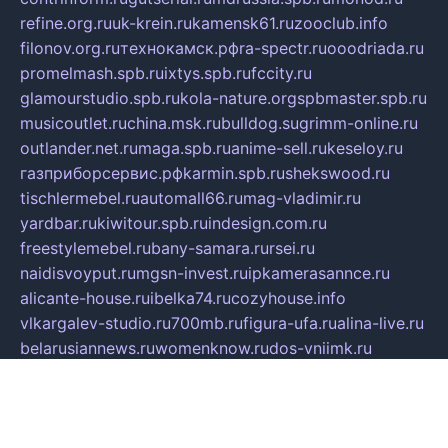
refine.org.ru
uk-krein.ru
kamensk61.ru
zooclub.info
filonov.org.ru
технокамск.рф
ra-spectr.ru
ooodriada.ru
promelmash.spb.ru
ixtys.spb.ru
fccity.ru
glamourstudio.spb.ru
kola-nature.org
spbmaster.spb.ru
musicoutlet.ru
china.msk.ru
bulldog.su
grimm-online.ru
outlander.net.ru
maga.spb.ru
anime-sell.ru
keseloy.ru
газприборсервис.рф
karmin.spb.ru
shekswood.ru
tischlermebel.ru
automall66.ru
mag-vladimir.ru
yardbar.ru
kiwitour.spb.ru
indesign.com.ru
freestylemebel.ru
bany-samara.ru
rsei.ru
naidisvoyput.ru
mgsn-invest.ru
ipkamerasannce.ru
alicante-house.ru
ibelka74.ru
cozyhouse.info
vlkargalev-studio.ru
700mb.ru
figura-ufa.ru
alina-live.ru
belarusiannews.ru
womenknow.ru
dos-vniimk.ru
sega.net.ru
dv.net.ru
phenomenonsofhistory.com
telesputnik.net.ru
wall.pp.ru
pylesosroidmi.ru
gtc-clan.ru
cligs.ru
bibikazap.ru
popova.org.ru
netwhistler.spb.ru
bellvil.ru
bonzon.ru
iss-vladik.ru