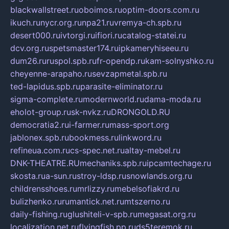
blackwallstreet.ru
oboimos.ru
optim-doors.com.ru
ikuch.ru
nycr.org.ru
npa21.ru
vremya-ch.spb.ru
desert000.ru
ivtorgi.ru
ifiori.ru
catalog-statei.ru
dcv.org.ru
spetsmaster174.ru
ipkameryhiseeu.ru
dum26.ru
ruspol.spb.ru
fr-opendp.ru
kam-solnyshko.ru
cheyenne-arapaho.ru
sevzapmetal.spb.ru
ted-lapidus.spb.ru
parasite-eliminator.ru
sigma-complete.ru
modernworld.ru
dama-moda.ru
eholot-group.ru
sk-nvkz.ru
DRONGOLD.RU
democratia2.ru
i-farmer.ru
mass-sport.org
jablonex.spb.ru
bookmess.ru
linkword.ru
refineua.com.ru
cs-spec.net.ru
altay-mebel.ru
DNK-THEATRE.RU
mechaniks.spb.ru
ipcamtechage.ru
skosta.ru
a-sun.ru
stroy-ldsp.ru
snowlands.org.ru
childrensshoes.ru
mrlizzy.ru
mebelsofiakrd.ru
bulizhenko.ru
rumantick.net.ru
mtszerno.ru
daily-fishing.ru
glushiteli-v-spb.ru
megasat.org.ru
localization.net.ru
flyingfish.pp.ru
ds5teremok.ru