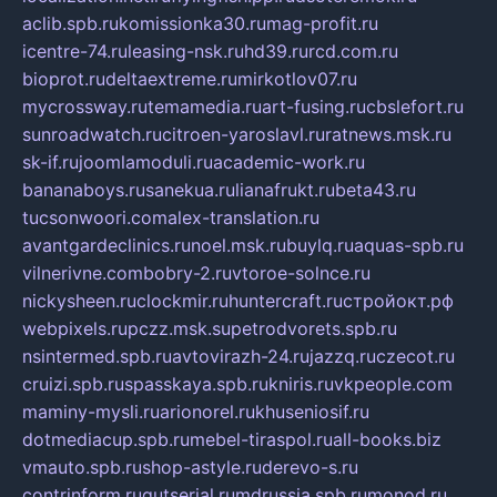
aclib.spb.ru
komissionka30.ru
mag-profit.ru
icentre-74.ru
leasing-nsk.ru
hd39.ru
rcd.com.ru
bioprot.ru
deltaextreme.ru
mirkotlov07.ru
mycrossway.ru
temamedia.ru
art-fusing.ru
cbslefort.ru
sunroadwatch.ru
citroen-yaroslavl.ru
ratnews.msk.ru
sk-if.ru
joomlamoduli.ru
academic-work.ru
bananaboys.ru
sanekua.ru
lianafrukt.ru
beta43.ru
tucsonwoori.com
alex-translation.ru
avantgardeclinics.ru
noel.msk.ru
buylq.ru
aquas-spb.ru
vilnerivne.com
bobry-2.ru
vtoroe-solnce.ru
nickysheen.ru
clockmir.ru
huntercraft.ru
стройокт.рф
webpixels.ru
pczz.msk.su
petrodvorets.spb.ru
nsintermed.spb.ru
avtovirazh-24.ru
jazzq.ru
czecot.ru
cruizi.spb.ru
spasskaya.spb.ru
kniris.ru
vkpeople.com
maminy-mysli.ru
arionorel.ru
khuseniosif.ru
dotmediacup.spb.ru
mebel-tiraspol.ru
all-books.biz
vmauto.spb.ru
shop-astyle.ru
derevo-s.ru
contrinform.ru
gutserial.ru
mdrussia.spb.ru
monod.ru