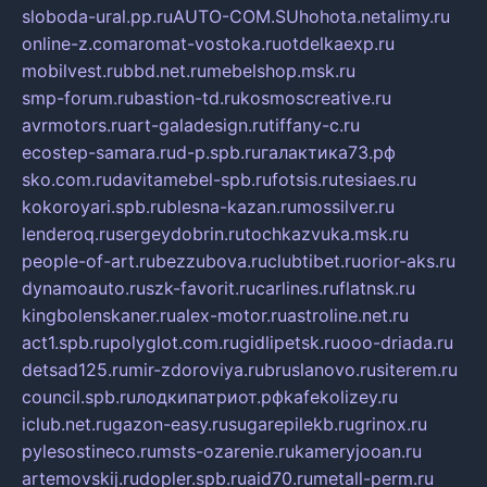
sloboda-ural.pp.ru
AUTO-COM.SU
hohota.net
alimy.ru
online-z.com
aromat-vostoka.ru
otdelkaexp.ru
mobilvest.ru
bbd.net.ru
mebelshop.msk.ru
smp-forum.ru
bastion-td.ru
kosmoscreative.ru
avrmotors.ru
art-galadesign.ru
tiffany-c.ru
ecostep-samara.ru
d-p.spb.ru
галактика73.рф
sko.com.ru
davitamebel-spb.ru
fotsis.ru
tesiaes.ru
kokoroyari.spb.ru
blesna-kazan.ru
mossilver.ru
lenderoq.ru
sergeydobrin.ru
tochkazvuka.msk.ru
people-of-art.ru
bezzubova.ru
clubtibet.ru
orior-aks.ru
dynamoauto.ru
szk-favorit.ru
carlines.ru
flatnsk.ru
kingbolenskaner.ru
alex-motor.ru
astroline.net.ru
act1.spb.ru
polyglot.com.ru
gidlipetsk.ru
ooo-driada.ru
detsad125.ru
mir-zdoroviya.ru
bruslanovo.ru
siterem.ru
council.spb.ru
лодкипатриот.рф
kafekolizey.ru
iclub.net.ru
gazon-easy.ru
sugarepilekb.ru
grinox.ru
pylesostineco.ru
msts-ozarenie.ru
kameryjooan.ru
artemovskij.ru
dopler.spb.ru
aid70.ru
metall-perm.ru