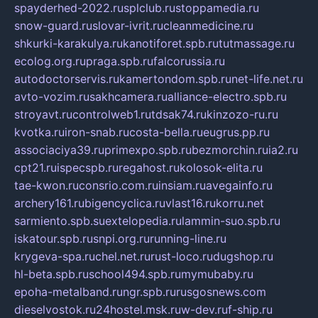
spayderhed-2022.ru
splclub.ru
stoppamedia.ru
snow-guard.ru
slovar-ivrit.ru
cleanmedicine.ru
shkurki-karakulya.ru
kanotiforet.spb.ru
tutmassage.ru
ecolog.org.ru
praga.spb.ru
falcorussia.ru
autodoctorservis.ru
kamertondom.spb.ru
net-life.net.ru
avto-vozim.ru
sakhcamera.ru
alliance-electro.spb.ru
stroyavt.ru
controlweb1.ru
tdsak74.ru
kinzozo-ru.ru
kvotka.ru
iron-snab.ru
costa-bella.ru
eugrus.pp.ru
associaciya39.ru
primexpo.spb.ru
bezmorchin.ru
ia2.ru
cpt21.ru
ispecspb.ru
regahost.ru
kolosok-elita.ru
tae-kwon.ru
consrio.com.ru
insiam.ru
avegainfo.ru
archery161.ru
bigencyclica.ru
vlast16.ru
korru.net
sarmiento.spb.su
extelopedia.ru
lammin-suo.spb.ru
iskatour.spb.ru
snpi.org.ru
running-line.ru
krygeva-spa.ru
chel.net.ru
rust-loco.ru
dugshop.ru
hl-beta.spb.ru
school494.spb.ru
mymubaby.ru
epoha-metalband.ru
ngr.spb.ru
rusgosnews.com
dieselvostok.ru
24hostel.msk.ru
w-dev.ru
f-ship.ru