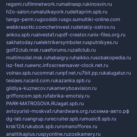
regsmi.ru
filmnetwork.ru
malinasp.ru
kinosvin.ru
h2o-salon.ru
malutkayork.ru
deltaprim.spb.ru
tango-perm.ru
gooddir.ru
sgv.su
multiki-online.com
webkrasotki.com
cherinvest.ru
detskiy-ostrov.ru
ankou.spb.ru
alvesta1.ru
pdf-creator.ru
nix-files.org.ru
sakhatoday.ru
elektrikersymboler.ru
sputnikyes.ru
golf2club.msk.ru
aeforums.ru
zallclub.ru
multimodal.msk.ru
habaigry.ru
haikko.ru
sobakopedia.ru
isz-fest.ru
ewnc.info
screensaver-clock.net.ru
volnav.spb.ru
comnat.ru
npf.net.ru
7bit.pp.ru
kalugatur.ru
tesiaes.ru
card.com.ru
kazanka.spb.ru
gildiya-kuznecov.ru
kameryboavision.ru
griffoncom.spb.ru
fabrika-emotsiy.ru
PARK-MATROSOVA.RU
agat.spb.ru
avtoyurist-moskva1.ru
hardware.org.ru
схема-авто.рф
dg-lab.ru
angrup.ru
recruiter.spb.ru
music8.spb.ru
krsk124.ru
kubok.spb.ru
romanofforex.ru
analitikaplus.ru
spyonline.ru
zosikamery.ru