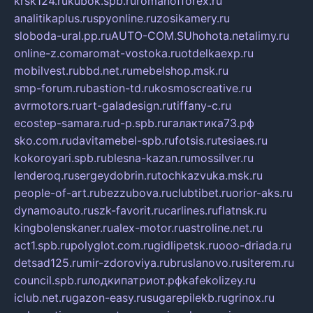
krsk124.ru
kubok.spb.ru
romanofforex.ru
analitikaplus.ru
spyonline.ru
zosikamery.ru
sloboda-ural.pp.ru
AUTO-COM.SU
hohota.net
alimy.ru
online-z.com
aromat-vostoka.ru
otdelkaexp.ru
mobilvest.ru
bbd.net.ru
mebelshop.msk.ru
smp-forum.ru
bastion-td.ru
kosmoscreative.ru
avrmotors.ru
art-galadesign.ru
tiffany-c.ru
ecostep-samara.ru
d-p.spb.ru
галактика73.рф
sko.com.ru
davitamebel-spb.ru
fotsis.ru
tesiaes.ru
kokoroyari.spb.ru
blesna-kazan.ru
mossilver.ru
lenderoq.ru
sergeydobrin.ru
tochkazvuka.msk.ru
people-of-art.ru
bezzubova.ru
clubtibet.ru
orior-aks.ru
dynamoauto.ru
szk-favorit.ru
carlines.ru
flatnsk.ru
kingbolenskaner.ru
alex-motor.ru
astroline.net.ru
act1.spb.ru
polyglot.com.ru
gidlipetsk.ru
ooo-driada.ru
detsad125.ru
mir-zdoroviya.ru
bruslanovo.ru
siterem.ru
council.spb.ru
лодкипатриот.рф
kafekolizey.ru
iclub.net.ru
gazon-easy.ru
sugarepilekb.ru
grinox.ru