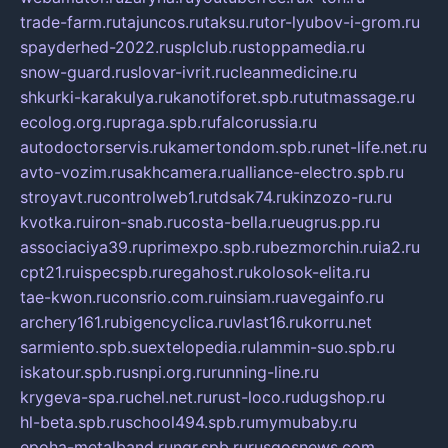
trade-farm.ru
tajuncos.ru
taksu.ru
tor-lyubov-i-grom.ru
spayderhed-2022.ru
splclub.ru
stoppamedia.ru
snow-guard.ru
slovar-ivrit.ru
cleanmedicine.ru
shkurki-karakulya.ru
kanotiforet.spb.ru
tutmassage.ru
ecolog.org.ru
praga.spb.ru
falcorussia.ru
autodoctorservis.ru
kamertondom.spb.ru
net-life.net.ru
avto-vozim.ru
sakhcamera.ru
alliance-electro.spb.ru
stroyavt.ru
controlweb1.ru
tdsak74.ru
kinzozo-ru.ru
kvotka.ru
iron-snab.ru
costa-bella.ru
eugrus.pp.ru
associaciya39.ru
primexpo.spb.ru
bezmorchin.ru
ia2.ru
cpt21.ru
ispecspb.ru
regahost.ru
kolosok-elita.ru
tae-kwon.ru
consrio.com.ru
insiam.ru
avegainfo.ru
archery161.ru
bigencyclica.ru
vlast16.ru
korru.net
sarmiento.spb.su
extelopedia.ru
lammin-suo.spb.ru
iskatour.spb.ru
snpi.org.ru
running-line.ru
krygeva-spa.ru
chel.net.ru
rust-loco.ru
dugshop.ru
hl-beta.spb.ru
school494.spb.ru
mymubaby.ru
epoha-metalband.ru
ngr.spb.ru
rusgosnews.com