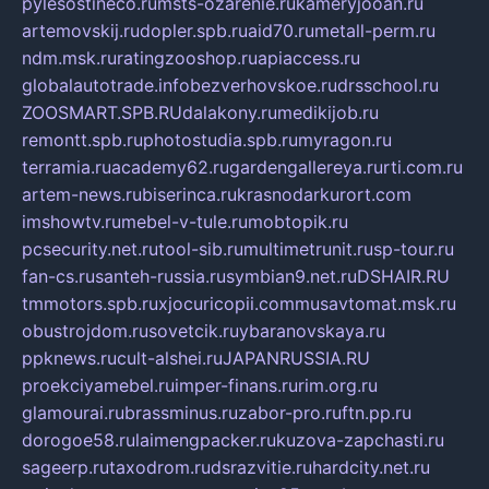
pylesostineco.ru
msts-ozarenie.ru
kameryjooan.ru
artemovskij.ru
dopler.spb.ru
aid70.ru
metall-perm.ru
ndm.msk.ru
ratingzooshop.ru
apiaccess.ru
globalautotrade.info
bezverhovskoe.ru
drsschool.ru
ZOOSMART.SPB.RU
dalakony.ru
medikijob.ru
remontt.spb.ru
photostudia.spb.ru
myragon.ru
terramia.ru
academy62.ru
gardengallereya.ru
rti.com.ru
artem-news.ru
biserinca.ru
krasnodarkurort.com
imshowtv.ru
mebel-v-tule.ru
mobtopik.ru
pcsecurity.net.ru
tool-sib.ru
multimetrunit.ru
sp-tour.ru
fan-cs.ru
santeh-russia.ru
symbian9.net.ru
DSHAIR.RU
tmmotors.spb.ru
xjocuricopii.com
musavtomat.msk.ru
obustrojdom.ru
sovetcik.ru
ybaranovskaya.ru
ppknews.ru
cult-alshei.ru
JAPANRUSSIA.RU
proekciyamebel.ru
imper-finans.ru
rim.org.ru
glamourai.ru
brassminus.ru
zabor-pro.ru
ftn.pp.ru
dorogoe58.ru
laimengpacker.ru
kuzova-zapchasti.ru
sageerp.ru
taxodrom.ru
dsrazvitie.ru
hardcity.net.ru