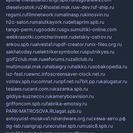
dieselvostok.ru
24hostel.msk.ru
w-dev.ru
f-ship.ru
regsmi.ru
filmnetwork.ru
malinasp.ru
kinosvin.ru
h2o-salon.ru
malutkayork.ru
deltaprim.spb.ru
tango-perm.ru
gooddir.ru
sgv.su
multiki-online.com
webkrasotki.com
cherinvest.ru
detskiy-ostrov.ru
ankou.spb.ru
alvesta1.ru
pdf-creator.ru
nix-files.org.ru
sakhatoday.ru
elektrikersymboler.ru
sputnikyes.ru
golf2club.msk.ru
aeforums.ru
zallclub.ru
multimodal.msk.ru
habaigry.ru
haikko.ru
sobakopedia.ru
isz-fest.ru
ewnc.info
screensaver-clock.net.ru
volnav.spb.ru
comnat.ru
npf.net.ru
7bit.pp.ru
kalugatur.ru
tesiaes.ru
card.com.ru
kazanka.spb.ru
gildiya-kuznecov.ru
kameryboavision.ru
griffoncom.spb.ru
fabrika-emotsiy.ru
PARK-MATROSOVA.RU
agat.spb.ru
avtoyurist-moskva1.ru
hardware.org.ru
схема-авто.рф
dg-lab.ru
angrup.ru
recruiter.spb.ru
music8.spb.ru