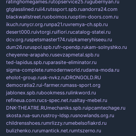
ratinghomegames.ru
topservice25.ru
gubernyan.ru
gtglasslined.ru
ii4.ru
tssport.spb.ru
andorra24.com
blackwallstreet.ru
oboimos.ru
optim-doors.com.ru
ikuch.ru
nycr.org.ru
npa21.ru
vremya-ch.spb.ru
desert000.ru
ivtorgi.ru
ifiori.ru
catalog-statei.ru
dcv.org.ru
spetsmaster174.ru
ipkameryhiseeu.ru
dum26.ru
ruspol.spb.ru
fr-opendp.ru
kam-solnyshko.ru
cheyenne-arapaho.ru
sevzapmetal.spb.ru
ted-lapidus.spb.ru
parasite-eliminator.ru
sigma-complete.ru
modernworld.ru
dama-moda.ru
eholot-group.ru
sk-nvkz.ru
DRONGOLD.RU
democratia2.ru
i-farmer.ru
mass-sport.org
jablonex.spb.ru
bookmess.ru
linkword.ru
refineua.com.ru
cs-spec.net.ru
altay-mebel.ru
DNK-THEATRE.RU
mechaniks.spb.ru
ipcamtechage.ru
skosta.ru
a-sun.ru
stroy-ldsp.ru
snowlands.org.ru
childrensshoes.ru
mrlizzy.ru
mebelsofiakrd.ru
bulizhenko.ru
rumantick.net.ru
mtszerno.ru