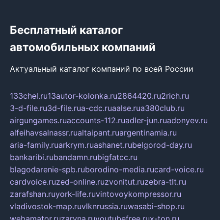
Бесплатный каталог
автомобильных компаний
Актуальный каталог компаний по всей России
133chel.ru
13autor-kolonka.ru
2864420.ru
2rich.ru
3-d-file.ru
3d-file.ru
a-cdc.ru
aalse.ru
a380club.ru
airgungames.ru
accounts-112.ru
adler-jun.ru
adonyev.ru
alfeihavsalnassr.ru
altaipant.ru
argentinamia.ru
aria-family.ru
arkrym.ru
ashanet.ru
belgorod-day.ru
bankaribi.ru
bandamn.ru
bigfatcc.ru
blagodarenie-spb.ru
borodino-media.ru
card-voice.ru
cardvoice.ru
zed-online.ru
zvonitut.ru
zebra-tlt.ru
zarafshan.ru
york-life.ru
vintovoykompressor.ru
vladivostok-map.ru
vlknrussia.ru
wasabi-shop.ru
webamator.ru
zaryna.ru
youtubefree.ru
x-ton.ru