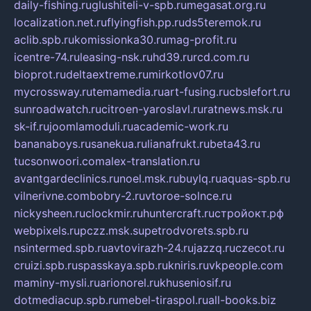
daily-fishing.ru
glushiteli-v-spb.ru
megasat.org.ru
localization.net.ru
flyingfish.pp.ru
ds5teremok.ru
aclib.spb.ru
komissionka30.ru
mag-profit.ru
icentre-74.ru
leasing-nsk.ru
hd39.ru
rcd.com.ru
bioprot.ru
deltaextreme.ru
mirkotlov07.ru
mycrossway.ru
temamedia.ru
art-fusing.ru
cbslefort.ru
sunroadwatch.ru
citroen-yaroslavl.ru
ratnews.msk.ru
sk-if.ru
joomlamoduli.ru
academic-work.ru
bananaboys.ru
sanekua.ru
lianafrukt.ru
beta43.ru
tucsonwoori.com
alex-translation.ru
avantgardeclinics.ru
noel.msk.ru
buylq.ru
aquas-spb.ru
vilnerivne.com
bobry-2.ru
vtoroe-solnce.ru
nickysheen.ru
clockmir.ru
huntercraft.ru
стройокт.рф
webpixels.ru
pczz.msk.su
petrodvorets.spb.ru
nsintermed.spb.ru
avtovirazh-24.ru
jazzq.ru
czecot.ru
cruizi.spb.ru
spasskaya.spb.ru
kniris.ru
vkpeople.com
maminy-mysli.ru
arionorel.ru
khuseniosif.ru
dotmediacup.spb.ru
mebel-tiraspol.ru
all-books.biz