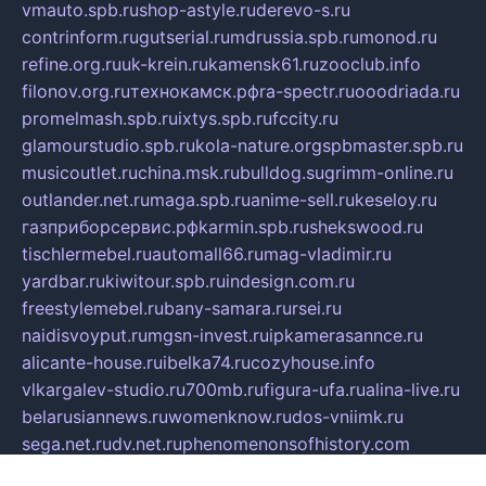
vmauto.spb.ru
shop-astyle.ru
derevo-s.ru
contrinform.ru
gutserial.ru
mdrussia.spb.ru
monod.ru
refine.org.ru
uk-krein.ru
kamensk61.ru
zooclub.info
filonov.org.ru
технокамск.рф
ra-spectr.ru
ooodriada.ru
promelmash.spb.ru
ixtys.spb.ru
fccity.ru
glamourstudio.spb.ru
kola-nature.org
spbmaster.spb.ru
musicoutlet.ru
china.msk.ru
bulldog.su
grimm-online.ru
outlander.net.ru
maga.spb.ru
anime-sell.ru
keseloy.ru
газприборсервис.рф
karmin.spb.ru
shekswood.ru
tischlermebel.ru
automall66.ru
mag-vladimir.ru
yardbar.ru
kiwitour.spb.ru
indesign.com.ru
freestylemebel.ru
bany-samara.ru
rsei.ru
naidisvoyput.ru
mgsn-invest.ru
ipkamerasannce.ru
alicante-house.ru
ibelka74.ru
cozyhouse.info
vlkargalev-studio.ru
700mb.ru
figura-ufa.ru
alina-live.ru
belarusiannews.ru
womenknow.ru
dos-vniimk.ru
sega.net.ru
dv.net.ru
phenomenonsofhistory.com
telesputnik.net.ru
wall.pp.ru
pylesosroidmi.ru