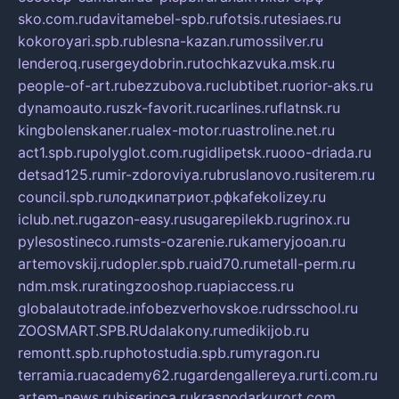
sko.com.ru
davitamebel-spb.ru
fotsis.ru
tesiaes.ru
kokoroyari.spb.ru
blesna-kazan.ru
mossilver.ru
lenderoq.ru
sergeydobrin.ru
tochkazvuka.msk.ru
people-of-art.ru
bezzubova.ru
clubtibet.ru
orior-aks.ru
dynamoauto.ru
szk-favorit.ru
carlines.ru
flatnsk.ru
kingbolenskaner.ru
alex-motor.ru
astroline.net.ru
act1.spb.ru
polyglot.com.ru
gidlipetsk.ru
ooo-driada.ru
detsad125.ru
mir-zdoroviya.ru
bruslanovo.ru
siterem.ru
council.spb.ru
лодкипатриот.рф
kafekolizey.ru
iclub.net.ru
gazon-easy.ru
sugarepilekb.ru
grinox.ru
pylesostineco.ru
msts-ozarenie.ru
kameryjooan.ru
artemovskij.ru
dopler.spb.ru
aid70.ru
metall-perm.ru
ndm.msk.ru
ratingzooshop.ru
apiaccess.ru
globalautotrade.info
bezverhovskoe.ru
drsschool.ru
ZOOSMART.SPB.RU
dalakony.ru
medikijob.ru
remontt.spb.ru
photostudia.spb.ru
myragon.ru
terramia.ru
academy62.ru
gardengallereya.ru
rti.com.ru
artem-news.ru
biserinca.ru
krasnodarkurort.com