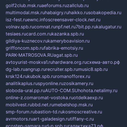
golf2club.msk.ru
aeforums.ru
zallclub.ru
multimodal.msk.ru
habaigry.ru
haikko.ru
sobakopedia.ru
isz-fest.ru
ewnc.info
screensaver-clock.net.ru
volnav.spb.ru
comnat.ru
npf.net.ru
7bit.pp.ru
kalugatur.ru
tesiaes.ru
card.com.ru
kazanka.spb.ru
gildiya-kuznecov.ru
kameryboavision.ru
griffoncom.spb.ru
fabrika-emotsiy.ru
PARK-MATROSOVA.RU
agat.spb.ru
avtoyurist-moskva1.ru
hardware.org.ru
схема-авто.рф
dg-lab.ru
angrup.ru
recruiter.spb.ru
music8.spb.ru
krsk124.ru
kubok.spb.ru
romanofforex.ru
analitikaplus.ru
spyonline.ru
zosikamery.ru
sloboda-ural.pp.ru
AUTO-COM.SU
hohota.net
alimy.ru
online-z.com
aromat-vostoka.ru
otdelkaexp.ru
mobilvest.ru
bbd.net.ru
mebelshop.msk.ru
smp-forum.ru
bastion-td.ru
kosmoscreative.ru
avrmotors.ru
art-galadesign.ru
tiffany-c.ru
ecostep-samara.ru
d-p.spb.ru
галактика73.рф