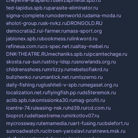
cheyenne-arapaho.ru
sevzapmetal.spb.ru
ted-lapidus.spb.ru
parasite-eliminator.ru
sigma-complete.ru
modernworld.ru
dama-moda.ru
eholot-group.ru
sk-nvkz.ru
DRONGOLD.RU
democratia2.ru
i-farmer.ru
mass-sport.org
jablonex.spb.ru
bookmess.ru
linkword.ru
refineua.com.ru
cs-spec.net.ru
altay-mebel.ru
DNK-THEATRE.RU
mechaniks.spb.ru
ipcamtechage.ru
skosta.ru
a-sun.ru
stroy-ldsp.ru
snowlands.org.ru
childrensshoes.ru
mrlizzy.ru
mebelsofiakrd.ru
bulizhenko.ru
rumantick.net.ru
mtszerno.ru
daily-fishing.ru
glushiteli-v-spb.ru
megasat.org.ru
localization.net.ru
flyingfish.pp.ru
ds5teremok.ru
aclib.spb.ru
komissionka30.ru
mag-profit.ru
icentre-74.ru
leasing-nsk.ru
hd39.ru
rcd.com.ru
bioprot.ru
deltaextreme.ru
mirkotlov07.ru
mycrossway.ru
temamedia.ru
art-fusing.ru
cbslefort.ru
sunroadwatch.ru
citroen-yaroslavl.ru
ratnews.msk.ru