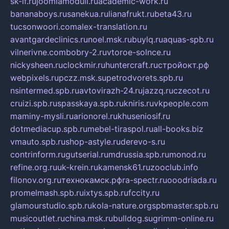
sk-if.ru
joomlamoduli.ru
academic-work.ru
bananaboys.ru
sanekua.ru
lianafrukt.ru
beta43.ru
tucsonwoori.com
alex-translation.ru
avantgardeclinics.ru
noel.msk.ru
buylq.ru
aquas-spb.ru
vilnerivne.com
bobry-2.ru
vtoroe-solnce.ru
nickysheen.ru
clockmir.ru
huntercraft.ru
стройокт.рф
webpixels.ru
pczz.msk.su
petrodvorets.spb.ru
nsintermed.spb.ru
avtovirazh-24.ru
jazzq.ru
czecot.ru
cruizi.spb.ru
spasskaya.spb.ru
kniris.ru
vkpeople.com
maminy-mysli.ru
arionorel.ru
khuseniosif.ru
dotmediacup.spb.ru
mebel-tiraspol.ru
all-books.biz
vmauto.spb.ru
shop-astyle.ru
derevo-s.ru
contrinform.ru
gutserial.ru
mdrussia.spb.ru
monod.ru
refine.org.ru
uk-krein.ru
kamensk61.ru
zooclub.info
filonov.org.ru
технокамск.рф
ra-spectr.ru
ooodriada.ru
promelmash.spb.ru
ixtys.spb.ru
fccity.ru
glamourstudio.spb.ru
kola-nature.org
spbmaster.spb.ru
musicoutlet.ru
china.msk.ru
bulldog.su
grimm-online.ru