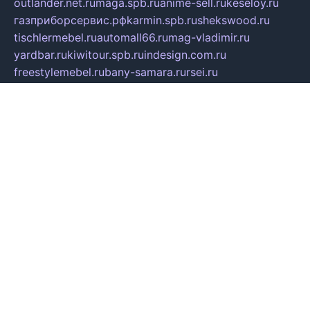
outlander.net.ru
maga.spb.ru
anime-sell.ru
keseloy.ru
газприборсервис.рф
karmin.spb.ru
shekswood.ru
tischlermebel.ru
automall66.ru
mag-vladimir.ru
yardbar.ru
kiwitour.spb.ru
indesign.com.ru
freestylemebel.ru
bany-samara.ru
rsei.ru
naidisvoyput.ru
mgsn-invest.ru
ipkamerasannce.ru
alicante-house.ru
ibelka74.ru
cozyhouse.info
vlkargalev-studio.ru
700mb.ru
figura-ufa.ru
alina-live.ru
belarusiannews.ru
womenknow.ru
dos-vniimk.ru
sega.net.ru
dv.net.ru
phenomenonsofhistory.com
telesputnik.net.ru
wall.pp.ru
pylesosroidmi.ru
gtc-clan.ru
cligs.ru
bibikazap.ru
popova.org.ru
netwhistler.spb.ru
bellvil.ru
bonzon.ru
iss-vladik.ru
defiparis.net.ru
las-gryzas.ru
amku.ru
electednews.spb.ru
feather.org.ru
spar72.ru
tankiigri.ru
dominus.com.ru
ibtree.ru
sanykool.pp.ru
unixlib.org.ru
menatep.spb.ru
gartenterrassen.ru
printeka.ru
skvozilka.com.ru
parkovka-pub.ru
lovemobi.ru
art-ru.ru