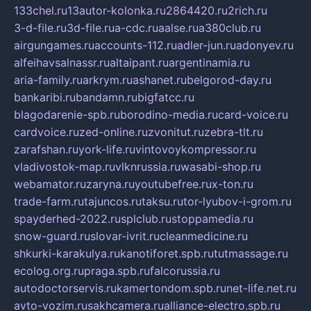
133chel.ru
13autor-kolonka.ru
2864420.ru
2rich.ru
3-d-file.ru
3d-file.ru
a-cdc.ru
aalse.ru
a380club.ru
airgungames.ru
accounts-112.ru
adler-jun.ru
adonyev.ru
alfeihavsalnassr.ru
altaipant.ru
argentinamia.ru
aria-family.ru
arkrym.ru
ashanet.ru
belgorod-day.ru
bankaribi.ru
bandamn.ru
bigfatcc.ru
blagodarenie-spb.ru
borodino-media.ru
card-voice.ru
cardvoice.ru
zed-online.ru
zvonitut.ru
zebra-tlt.ru
zarafshan.ru
york-life.ru
vintovoykompressor.ru
vladivostok-map.ru
vlknrussia.ru
wasabi-shop.ru
webamator.ru
zaryna.ru
youtubefree.ru
x-ton.ru
trade-farm.ru
tajuncos.ru
taksu.ru
tor-lyubov-i-grom.ru
spayderhed-2022.ru
splclub.ru
stoppamedia.ru
snow-guard.ru
slovar-ivrit.ru
cleanmedicine.ru
shkurki-karakulya.ru
kanotiforet.spb.ru
tutmassage.ru
ecolog.org.ru
praga.spb.ru
falcorussia.ru
autodoctorservis.ru
kamertondom.spb.ru
net-life.net.ru
avto-vozim.ru
sakhcamera.ru
alliance-electro.spb.ru