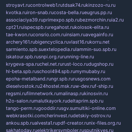
stroyavt.ru
controlweb1.ru
tdsak74.ru
kinzozo-ru.ru
kvotka.ru
iron-snab.ru
costa-bella.ru
eugrus.pp.ru
associaciya39.ru
primexpo.spb.ru
bezmorchin.ru
ia2.ru
cpt21.ru
ispecspb.ru
regahost.ru
kolosok-elita.ru
tae-kwon.ru
consrio.com.ru
insiam.ru
avegainfo.ru
archery161.ru
bigencyclica.ru
vlast16.ru
korru.net
sarmiento.spb.su
extelopedia.ru
lammin-suo.spb.ru
iskatour.spb.ru
snpi.org.ru
running-line.ru
krygeva-spa.ru
chel.net.ru
rust-loco.ru
dugshop.ru
hl-beta.spb.ru
school494.spb.ru
mymubaby.ru
epoha-metalband.ru
ngr.spb.ru
rusgosnews.com
dieselvostok.ru
24hostel.msk.ru
w-dev.ru
f-ship.ru
regsmi.ru
filmnetwork.ru
malinasp.ru
kinosvin.ru
h2o-salon.ru
malutkayork.ru
deltaprim.spb.ru
tango-perm.ru
gooddir.ru
sgv.su
multiki-online.com
webkrasotki.com
cherinvest.ru
detskiy-ostrov.ru
ankou.spb.ru
alvesta1.ru
pdf-creator.ru
nix-files.org.ru
sakhatoday.ru
elektrikersymboler.ru
sputnikyes.ru