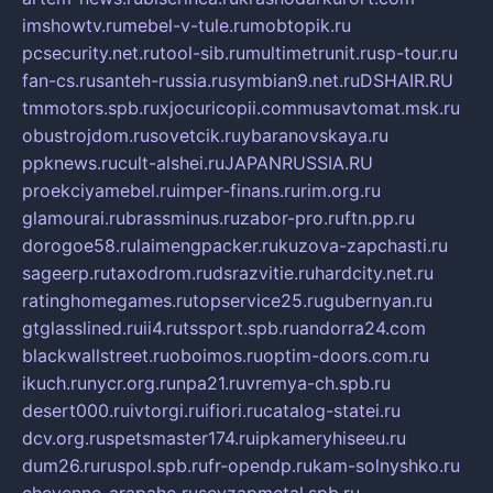
imshowtv.ru
mebel-v-tule.ru
mobtopik.ru
pcsecurity.net.ru
tool-sib.ru
multimetrunit.ru
sp-tour.ru
fan-cs.ru
santeh-russia.ru
symbian9.net.ru
DSHAIR.RU
tmmotors.spb.ru
xjocuricopii.com
musavtomat.msk.ru
obustrojdom.ru
sovetcik.ru
ybaranovskaya.ru
ppknews.ru
cult-alshei.ru
JAPANRUSSIA.RU
proekciyamebel.ru
imper-finans.ru
rim.org.ru
glamourai.ru
brassminus.ru
zabor-pro.ru
ftn.pp.ru
dorogoe58.ru
laimengpacker.ru
kuzova-zapchasti.ru
sageerp.ru
taxodrom.ru
dsrazvitie.ru
hardcity.net.ru
ratinghomegames.ru
topservice25.ru
gubernyan.ru
gtglasslined.ru
ii4.ru
tssport.spb.ru
andorra24.com
blackwallstreet.ru
oboimos.ru
optim-doors.com.ru
ikuch.ru
nycr.org.ru
npa21.ru
vremya-ch.spb.ru
desert000.ru
ivtorgi.ru
ifiori.ru
catalog-statei.ru
dcv.org.ru
spetsmaster174.ru
ipkameryhiseeu.ru
dum26.ru
ruspol.spb.ru
fr-opendp.ru
kam-solnyshko.ru