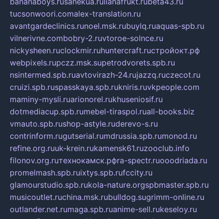
bananaboys.ru
sanekua.ru
lianafrukt.ru
beta43.ru
tucsonwoori.com
alex-translation.ru
avantgardeclinics.ru
noel.msk.ru
buylq.ru
aquas-spb.ru
vilnerivne.com
bobry-2.ru
vtoroe-solnce.ru
nickysheen.ru
clockmir.ru
huntercraft.ru
стройокт.рф
webpixels.ru
pczz.msk.su
petrodvorets.spb.ru
nsintermed.spb.ru
avtovirazh-24.ru
jazzq.ru
czecot.ru
cruizi.spb.ru
spasskaya.spb.ru
kniris.ru
vkpeople.com
maminy-mysli.ru
arionorel.ru
khuseniosif.ru
dotmediacup.spb.ru
mebel-tiraspol.ru
all-books.biz
vmauto.spb.ru
shop-astyle.ru
derevo-s.ru
contrinform.ru
gutserial.ru
mdrussia.spb.ru
monod.ru
refine.org.ru
uk-krein.ru
kamensk61.ru
zooclub.info
filonov.org.ru
технокамск.рф
ra-spectr.ru
ooodriada.ru
promelmash.spb.ru
ixtys.spb.ru
fccity.ru
glamourstudio.spb.ru
kola-nature.org
spbmaster.spb.ru
musicoutlet.ru
china.msk.ru
bulldog.su
grimm-online.ru
outlander.net.ru
maga.spb.ru
anime-sell.ru
keseloy.ru