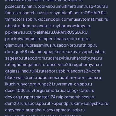
pcsecurity.net.ru
tool-sib.ru
multimetrunit.ru
sp-tour.ru
fan-cs.ru
santeh-russia.ru
symbian9.net.ru
DSHAIR.RU
tmmotors.spb.ru
xjocuricopii.com
musavtomat.msk.ru
obustrojdom.ru
sovetcik.ru
ybaranovskaya.ru
ppknews.ru
cult-alshei.ru
JAPANRUSSIA.RU
proekciyamebel.ru
imper-finans.ru
rim.org.ru
glamourai.ru
brassminus.ru
zabor-pro.ru
ftn.pp.ru
dorogoe58.ru
laimengpacker.ru
kuzova-zapchasti.ru
sageerp.ru
taxodrom.ru
dsrazvitie.ru
hardcity.net.ru
ratinghomegames.ru
topservice25.ru
gubernyan.ru
gtglasslined.ru
ii4.ru
tssport.spb.ru
andorra24.com
blackwallstreet.ru
oboimos.ru
optim-doors.com.ru
ikuch.ru
nycr.org.ru
npa21.ru
vremya-ch.spb.ru
desert000.ru
ivtorgi.ru
ifiori.ru
catalog-statei.ru
dcv.org.ru
spetsmaster174.ru
ipkameryhiseeu.ru
dum26.ru
ruspol.spb.ru
fr-opendp.ru
kam-solnyshko.ru
cheyenne-arapaho.ru
sevzapmetal.spb.ru