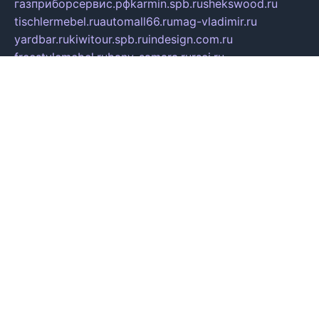
газприборсервис.рф
karmin.spb.ru
shekswood.ru
tischlermebel.ru
automall66.ru
mag-vladimir.ru
yardbar.ru
kiwitour.spb.ru
indesign.com.ru
freestylemebel.ru
bany-samara.ru
rsei.ru
naidisvoyput.ru
mgsn-invest.ru
ipkamerasannce.ru
alicante-house.ru
ibelka74.ru
cozyhouse.info
vlkargalev-studio.ru
700mb.ru
figura-ufa.ru
alina-live.ru
belarusiannews.ru
womenknow.ru
dos-vniimk.ru
sega.net.ru
dv.net.ru
phenomenonsofhistory.com
telesputnik.net.ru
wall.pp.ru
pylesosroidmi.ru
gtc-clan.ru
cligs.ru
bibikazap.ru
popova.org.ru
netwhistler.spb.ru
bellvil.ru
bonzon.ru
iss-vladik.ru
defiparis.net.ru
las-gryzas.ru
amku.ru
electednews.spb.ru
feather.org.ru
spar72.ru
tankiigri.ru
dominus.com.ru
ibtree.ru
sanykool.pp.ru
unixlib.org.ru
menatep.spb.ru
gartenterrassen.ru
printeka.ru
skvozilka.com.ru
parkovka-pub.ru
lovemobi.ru
art-ru.ru
emulatorz.com.ru
alucomp.com.ru
tatforum.com.ru