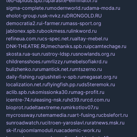
ted-lapidus.spb.ru
parasite-eliminator.ru
sigma-complete.ru
modernworld.ru
dama-moda.ru
eholot-group.ru
sk-nvkz.ru
DRONGOLD.RU
democratia2.ru
i-farmer.ru
mass-sport.org
jablonex.spb.ru
bookmess.ru
linkword.ru
refineua.com.ru
cs-spec.net.ru
altay-mebel.ru
DNK-THEATRE.RU
mechaniks.spb.ru
ipcamtechage.ru
skosta.ru
a-sun.ru
stroy-ldsp.ru
snowlands.org.ru
childrensshoes.ru
mrlizzy.ru
mebelsofiakrd.ru
bulizhenko.ru
rumantick.net.ru
mtszerno.ru
daily-fishing.ru
glushiteli-v-spb.ru
megasat.org.ru
localization.net.ru
flyingfish.pp.ru
ds5teremok.ru
aclib.spb.ru
komissionka30.ru
mag-profit.ru
icentre-74.ru
leasing-nsk.ru
hd39.ru
rcd.com.ru
bioprot.ru
deltaextreme.ru
mirkotlov07.ru
mycrossway.ru
temamedia.ru
art-fusing.ru
cbslefort.ru
sunroadwatch.ru
citroen-yaroslavl.ru
ratnews.msk.ru
sk-if.ru
joomlamoduli.ru
academic-work.ru