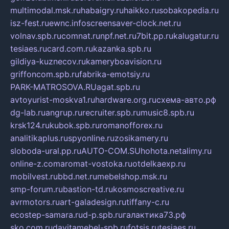
multimodal.msk.ru
habaigry.ru
haikko.ru
sobakopedia.ru
isz-fest.ru
ewnc.info
screensaver-clock.net.ru
volnav.spb.ru
comnat.ru
npf.net.ru
7bit.pp.ru
kalugatur.ru
tesiaes.ru
card.com.ru
kazanka.spb.ru
gildiya-kuznecov.ru
kameryboavision.ru
griffoncom.spb.ru
fabrika-emotsiy.ru
PARK-MATROSOVA.RU
agat.spb.ru
avtoyurist-moskva1.ru
hardware.org.ru
схема-авто.рф
dg-lab.ru
angrup.ru
recruiter.spb.ru
music8.spb.ru
krsk124.ru
kubok.spb.ru
romanofforex.ru
analitikaplus.ru
spyonline.ru
zosikamery.ru
sloboda-ural.pp.ru
AUTO-COM.SU
hohota.net
alimy.ru
online-z.com
aromat-vostoka.ru
otdelkaexp.ru
mobilvest.ru
bbd.net.ru
mebelshop.msk.ru
smp-forum.ru
bastion-td.ru
kosmoscreative.ru
avrmotors.ru
art-galadesign.ru
tiffany-c.ru
ecostep-samara.ru
d-p.spb.ru
галактика73.рф
sko.com.ru
davitamebel-spb.ru
fotsis.ru
tesiaes.ru