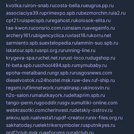
kvotka.ru
iron-snab.ru
costa-bella.ru
eugrus.pp.ru
associaciya39.ru
primexpo.spb.ru
bezmorchin.ru
ia2.ru
cpt21.ru
ispecspb.ru
regahost.ru
kolosok-elita.ru
tae-kwon.ru
consrio.com.ru
insiam.ru
avegainfo.ru
archery161.ru
bigencyclica.ru
vlast16.ru
korru.net
sarmiento.spb.su
extelopedia.ru
lammin-suo.spb.ru
iskatour.spb.ru
snpi.org.ru
running-line.ru
krygeva-spa.ru
chel.net.ru
rust-loco.ru
dugshop.ru
hl-beta.spb.ru
school494.spb.ru
mymubaby.ru
epoha-metalband.ru
ngr.spb.ru
rusgosnews.com
dieselvostok.ru
24hostel.msk.ru
w-dev.ru
f-ship.ru
regsmi.ru
filmnetwork.ru
malinasp.ru
kinosvin.ru
h2o-salon.ru
malutkayork.ru
deltaprim.spb.ru
tango-perm.ru
gooddir.ru
sgv.su
multiki-online.com
webkrasotki.com
cherinvest.ru
detskiy-ostrov.ru
ankou.spb.ru
alvesta1.ru
pdf-creator.ru
nix-files.org.ru
sakhatoday.ru
elektrikersymboler.ru
sputnikyes.ru
golf2club.msk.ru
aeforums.ru
zallclub.ru