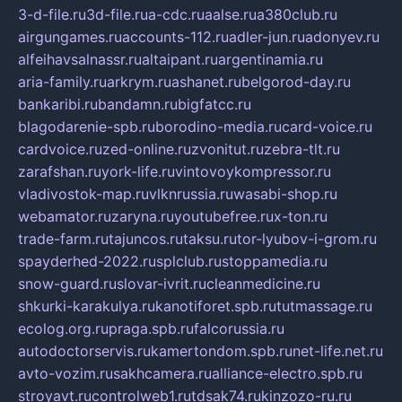
3-d-file.ru
3d-file.ru
a-cdc.ru
aalse.ru
a380club.ru
airgungames.ru
accounts-112.ru
adler-jun.ru
adonyev.ru
alfeihavsalnassr.ru
altaipant.ru
argentinamia.ru
aria-family.ru
arkrym.ru
ashanet.ru
belgorod-day.ru
bankaribi.ru
bandamn.ru
bigfatcc.ru
blagodarenie-spb.ru
borodino-media.ru
card-voice.ru
cardvoice.ru
zed-online.ru
zvonitut.ru
zebra-tlt.ru
zarafshan.ru
york-life.ru
vintovoykompressor.ru
vladivostok-map.ru
vlknrussia.ru
wasabi-shop.ru
webamator.ru
zaryna.ru
youtubefree.ru
x-ton.ru
trade-farm.ru
tajuncos.ru
taksu.ru
tor-lyubov-i-grom.ru
spayderhed-2022.ru
splclub.ru
stoppamedia.ru
snow-guard.ru
slovar-ivrit.ru
cleanmedicine.ru
shkurki-karakulya.ru
kanotiforet.spb.ru
tutmassage.ru
ecolog.org.ru
praga.spb.ru
falcorussia.ru
autodoctorservis.ru
kamertondom.spb.ru
net-life.net.ru
avto-vozim.ru
sakhcamera.ru
alliance-electro.spb.ru
stroyavt.ru
controlweb1.ru
tdsak74.ru
kinzozo-ru.ru