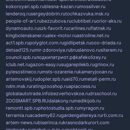
kokoroyari.spb.ru
blesna-kazan.ru
mossilver.ru
lenderoq.ru
sergeydobrin.ru
tochkazvuka.msk.ru
people-of-art.ru
bezzubova.ru
clubtibet.ru
orior-aks.ru
dynamoauto.ru
szk-favorit.ru
carlines.ru
flatnsk.ru
kingbolenskaner.ru
alex-motor.ru
astroline.net.ru
act1.spb.ru
polyglot.com.ru
gidlipetsk.ru
ooo-driada.ru
detsad125.ru
mir-zdoroviya.ru
bruslanovo.ru
siterem.ru
council.spb.ru
лодкипатриот.рф
kafekolizey.ru
iclub.net.ru
gazon-easy.ru
sugarepilekb.ru
grinox.ru
pylesostineco.ru
msts-ozarenie.ru
kameryjooan.ru
artemovskij.ru
dopler.spb.ru
aid70.ru
metall-perm.ru
ndm.msk.ru
ratingzooshop.ru
apiaccess.ru
globalautotrade.info
bezverhovskoe.ru
drsschool.ru
ZOOSMART.SPB.RU
dalakony.ru
medikijob.ru
remontt.spb.ru
photostudia.spb.ru
myragon.ru
terramia.ru
academy62.ru
gardengallereya.ru
rti.com.ru
artem-news.ru
biserinca.ru
krasnodarkurort.com
imshowtv.ru
mebel-v-tule.ru
mobtopik.ru