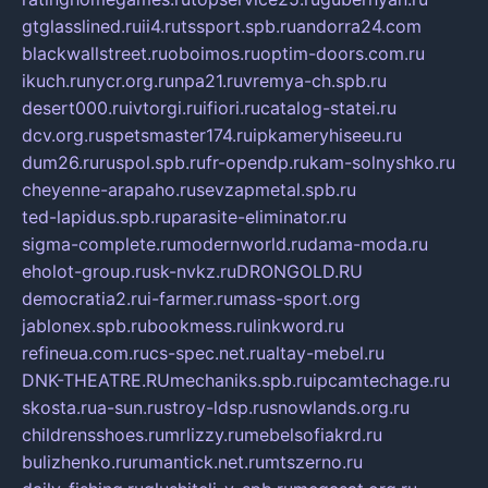
gtglasslined.ru
ii4.ru
tssport.spb.ru
andorra24.com
blackwallstreet.ru
oboimos.ru
optim-doors.com.ru
ikuch.ru
nycr.org.ru
npa21.ru
vremya-ch.spb.ru
desert000.ru
ivtorgi.ru
ifiori.ru
catalog-statei.ru
dcv.org.ru
spetsmaster174.ru
ipkameryhiseeu.ru
dum26.ru
ruspol.spb.ru
fr-opendp.ru
kam-solnyshko.ru
cheyenne-arapaho.ru
sevzapmetal.spb.ru
ted-lapidus.spb.ru
parasite-eliminator.ru
sigma-complete.ru
modernworld.ru
dama-moda.ru
eholot-group.ru
sk-nvkz.ru
DRONGOLD.RU
democratia2.ru
i-farmer.ru
mass-sport.org
jablonex.spb.ru
bookmess.ru
linkword.ru
refineua.com.ru
cs-spec.net.ru
altay-mebel.ru
DNK-THEATRE.RU
mechaniks.spb.ru
ipcamtechage.ru
skosta.ru
a-sun.ru
stroy-ldsp.ru
snowlands.org.ru
childrensshoes.ru
mrlizzy.ru
mebelsofiakrd.ru
bulizhenko.ru
rumantick.net.ru
mtszerno.ru