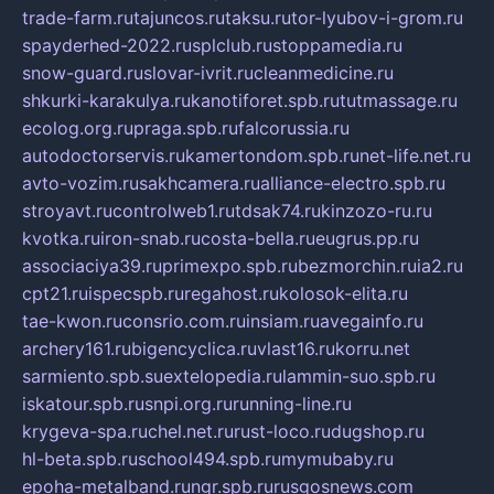
trade-farm.ru
tajuncos.ru
taksu.ru
tor-lyubov-i-grom.ru
spayderhed-2022.ru
splclub.ru
stoppamedia.ru
snow-guard.ru
slovar-ivrit.ru
cleanmedicine.ru
shkurki-karakulya.ru
kanotiforet.spb.ru
tutmassage.ru
ecolog.org.ru
praga.spb.ru
falcorussia.ru
autodoctorservis.ru
kamertondom.spb.ru
net-life.net.ru
avto-vozim.ru
sakhcamera.ru
alliance-electro.spb.ru
stroyavt.ru
controlweb1.ru
tdsak74.ru
kinzozo-ru.ru
kvotka.ru
iron-snab.ru
costa-bella.ru
eugrus.pp.ru
associaciya39.ru
primexpo.spb.ru
bezmorchin.ru
ia2.ru
cpt21.ru
ispecspb.ru
regahost.ru
kolosok-elita.ru
tae-kwon.ru
consrio.com.ru
insiam.ru
avegainfo.ru
archery161.ru
bigencyclica.ru
vlast16.ru
korru.net
sarmiento.spb.su
extelopedia.ru
lammin-suo.spb.ru
iskatour.spb.ru
snpi.org.ru
running-line.ru
krygeva-spa.ru
chel.net.ru
rust-loco.ru
dugshop.ru
hl-beta.spb.ru
school494.spb.ru
mymubaby.ru
epoha-metalband.ru
ngr.spb.ru
rusgosnews.com