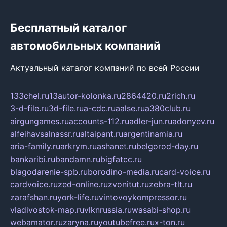
Бесплатный каталог
автомобильных компаний
Актуальный каталог компаний по всей России
133chel.ru
13autor-kolonka.ru
2864420.ru
2rich.ru
3-d-file.ru
3d-file.ru
a-cdc.ru
aalse.ru
a380club.ru
airgungames.ru
accounts-112.ru
adler-jun.ru
adonyev.ru
alfeihavsalnassr.ru
altaipant.ru
argentinamia.ru
aria-family.ru
arkrym.ru
ashanet.ru
belgorod-day.ru
bankaribi.ru
bandamn.ru
bigfatcc.ru
blagodarenie-spb.ru
borodino-media.ru
card-voice.ru
cardvoice.ru
zed-online.ru
zvonitut.ru
zebra-tlt.ru
zarafshan.ru
york-life.ru
vintovoykompressor.ru
vladivostok-map.ru
vlknrussia.ru
wasabi-shop.ru
webamator.ru
zaryna.ru
youtubefree.ru
x-ton.ru