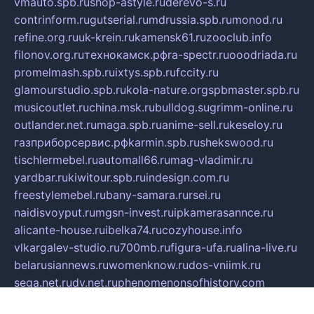
vmauto.spb.ru
shop-astyle.ru
derevo-s.ru
contrinform.ru
gutserial.ru
mdrussia.spb.ru
monod.ru
refine.org.ru
uk-krein.ru
kamensk61.ru
zooclub.info
filonov.org.ru
технокамск.рф
ra-spectr.ru
ooodriada.ru
promelmash.spb.ru
ixtys.spb.ru
fccity.ru
glamourstudio.spb.ru
kola-nature.org
spbmaster.spb.ru
musicoutlet.ru
china.msk.ru
bulldog.su
grimm-online.ru
outlander.net.ru
maga.spb.ru
anime-sell.ru
keseloy.ru
газприборсервис.рф
karmin.spb.ru
shekswood.ru
tischlermebel.ru
automall66.ru
mag-vladimir.ru
yardbar.ru
kiwitour.spb.ru
indesign.com.ru
freestylemebel.ru
bany-samara.ru
rsei.ru
naidisvoyput.ru
mgsn-invest.ru
ipkamerasannce.ru
alicante-house.ru
ibelka74.ru
cozyhouse.info
vlkargalev-studio.ru
700mb.ru
figura-ufa.ru
alina-live.ru
belarusiannews.ru
womenknow.ru
dos-vniimk.ru
sega.net.ru
dv.net.ru
phenomenonsofhistory.com
telesputnik.net.ru
wall.pp.ru
pylesosroidmi.ru