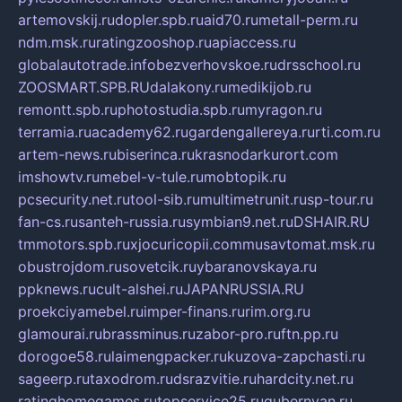
artemovskij.ru
dopler.spb.ru
aid70.ru
metall-perm.ru
ndm.msk.ru
ratingzooshop.ru
apiaccess.ru
globalautotrade.info
bezverhovskoe.ru
drsschool.ru
ZOOSMART.SPB.RU
dalakony.ru
medikijob.ru
remontt.spb.ru
photostudia.spb.ru
myragon.ru
terramia.ru
academy62.ru
gardengallereya.ru
rti.com.ru
artem-news.ru
biserinca.ru
krasnodarkurort.com
imshowtv.ru
mebel-v-tule.ru
mobtopik.ru
pcsecurity.net.ru
tool-sib.ru
multimetrunit.ru
sp-tour.ru
fan-cs.ru
santeh-russia.ru
symbian9.net.ru
DSHAIR.RU
tmmotors.spb.ru
xjocuricopii.com
musavtomat.msk.ru
obustrojdom.ru
sovetcik.ru
ybaranovskaya.ru
ppknews.ru
cult-alshei.ru
JAPANRUSSIA.RU
proekciyamebel.ru
imper-finans.ru
rim.org.ru
glamourai.ru
brassminus.ru
zabor-pro.ru
ftn.pp.ru
dorogoe58.ru
laimengpacker.ru
kuzova-zapchasti.ru
sageerp.ru
taxodrom.ru
dsrazvitie.ru
hardcity.net.ru
ratinghomegames.ru
topservice25.ru
gubernyan.ru