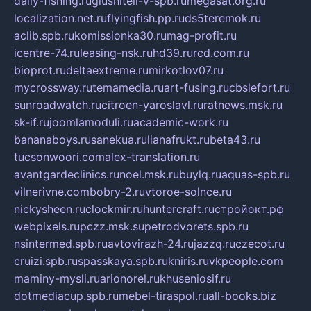
daily-fishing.ru
glushiteli-v-spb.ru
megasat.org.ru
localization.net.ru
flyingfish.pp.ru
ds5teremok.ru
aclib.spb.ru
komissionka30.ru
mag-profit.ru
icentre-74.ru
leasing-nsk.ru
hd39.ru
rcd.com.ru
bioprot.ru
deltaextreme.ru
mirkotlov07.ru
mycrossway.ru
temamedia.ru
art-fusing.ru
cbslefort.ru
sunroadwatch.ru
citroen-yaroslavl.ru
ratnews.msk.ru
sk-if.ru
joomlamoduli.ru
academic-work.ru
bananaboys.ru
sanekua.ru
lianafrukt.ru
beta43.ru
tucsonwoori.com
alex-translation.ru
avantgardeclinics.ru
noel.msk.ru
buylq.ru
aquas-spb.ru
vilnerivne.com
bobry-2.ru
vtoroe-solnce.ru
nickysheen.ru
clockmir.ru
huntercraft.ru
стройокт.рф
webpixels.ru
pczz.msk.su
petrodvorets.spb.ru
nsintermed.spb.ru
avtovirazh-24.ru
jazzq.ru
czecot.ru
cruizi.spb.ru
spasskaya.spb.ru
kniris.ru
vkpeople.com
maminy-mysli.ru
arionorel.ru
khuseniosif.ru
dotmediacup.spb.ru
mebel-tiraspol.ru
all-books.biz