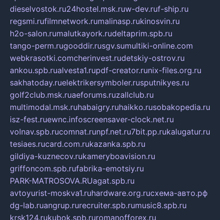
dieselvostok.ru
24hostel.msk.ru
w-dev.ru
f-ship.ru
regsmi.ru
filmnetwork.ru
malinasp.ru
kinosvin.ru
h2o-salon.ru
malutkayork.ru
deltaprim.spb.ru
tango-perm.ru
gooddir.ru
sgv.su
multiki-online.com
webkrasotki.com
cherinvest.ru
detskiy-ostrov.ru
ankou.spb.ru
alvesta1.ru
pdf-creator.ru
nix-files.org.ru
sakhatoday.ru
elektrikersymboler.ru
sputnikyes.ru
golf2club.msk.ru
aeforums.ru
zallclub.ru
multimodal.msk.ru
habaigry.ru
haikko.ru
sobakopedia.ru
isz-fest.ru
ewnc.info
screensaver-clock.net.ru
volnav.spb.ru
comnat.ru
npf.net.ru
7bit.pp.ru
kalugatur.ru
tesiaes.ru
card.com.ru
kazanka.spb.ru
gildiya-kuznecov.ru
kameryboavision.ru
griffoncom.spb.ru
fabrika-emotsiy.ru
PARK-MATROSOVA.RU
agat.spb.ru
avtoyurist-moskva1.ru
hardware.org.ru
схема-авто.рф
dg-lab.ru
angrup.ru
recruiter.spb.ru
music8.spb.ru
krsk124.ru
kubok.spb.ru
romanofforex.ru