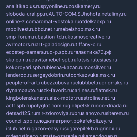
analitikaplus.ru
spyonline.ru
zosikamery.ru
sloboda-ural.pp.ru
AUTO-COM.SU
hohota.net
alimy.ru
online-z.com
aromat-vostoka.ru
otdelkaexp.ru
mobilvest.ru
bbd.net.ru
mebelshop.msk.ru
smp-forum.ru
bastion-td.ru
kosmoscreative.ru
avrmotors.ru
art-galadesign.ru
tiffany-c.ru
ecostep-samara.ru
d-p.spb.ru
галактика73.рф
sko.com.ru
davitamebel-spb.ru
fotsis.ru
tesiaes.ru
kokoroyari.spb.ru
blesna-kazan.ru
mossilver.ru
lenderoq.ru
sergeydobrin.ru
tochkazvuka.msk.ru
people-of-art.ru
bezzubova.ru
clubtibet.ru
orior-aks.ru
dynamoauto.ru
szk-favorit.ru
carlines.ru
flatnsk.ru
kingbolenskaner.ru
alex-motor.ru
astroline.net.ru
act1.spb.ru
polyglot.com.ru
gidlipetsk.ru
ooo-driada.ru
detsad125.ru
mir-zdoroviya.ru
bruslanovo.ru
siterem.ru
council.spb.ru
лодкипатриот.рф
kafekolizey.ru
iclub.net.ru
gazon-easy.ru
sugarepilekb.ru
grinox.ru
pylesostineco.ru
msts-ozarenie.ru
kameryjooan.ru