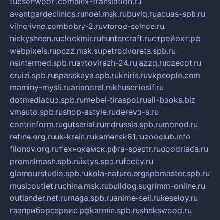
tucsonwoori.com
alex-translation.ru
avantgardeclinics.ru
noel.msk.ru
buylq.ru
aquas-spb.ru
vilnerivne.com
bobry-2.ru
vtoroe-solnce.ru
nickysheen.ru
clockmir.ru
huntercraft.ru
стройокт.рф
webpixels.ru
pczz.msk.su
petrodvorets.spb.ru
nsintermed.spb.ru
avtovirazh-24.ru
jazzq.ru
czecot.ru
cruizi.spb.ru
spasskaya.spb.ru
kniris.ru
vkpeople.com
maminy-mysli.ru
arionorel.ru
khuseniosif.ru
dotmediacup.spb.ru
mebel-tiraspol.ru
all-books.biz
vmauto.spb.ru
shop-astyle.ru
derevo-s.ru
contrinform.ru
gutserial.ru
mdrussia.spb.ru
monod.ru
refine.org.ru
uk-krein.ru
kamensk61.ru
zooclub.info
filonov.org.ru
технокамск.рф
ra-spectr.ru
ooodriada.ru
promelmash.spb.ru
ixtys.spb.ru
fccity.ru
glamourstudio.spb.ru
kola-nature.org
spbmaster.spb.ru
musicoutlet.ru
china.msk.ru
bulldog.su
grimm-online.ru
outlander.net.ru
maga.spb.ru
anime-sell.ru
keseloy.ru
газприборсервис.рф
karmin.spb.ru
shekswood.ru