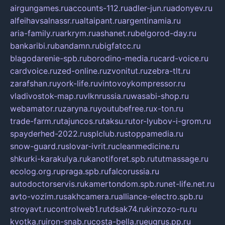
airgungames.ru
accounts-112.ru
adler-jun.ru
adonyev.ru
alfeihavsalnassr.ru
altaipant.ru
argentinamia.ru
aria-family.ru
arkrym.ru
ashanet.ru
belgorod-day.ru
bankaribi.ru
bandamn.ru
bigfatcc.ru
blagodarenie-spb.ru
borodino-media.ru
card-voice.ru
cardvoice.ru
zed-online.ru
zvonitut.ru
zebra-tlt.ru
zarafshan.ru
york-life.ru
vintovoykompressor.ru
vladivostok-map.ru
vlknrussia.ru
wasabi-shop.ru
webamator.ru
zaryna.ru
youtubefree.ru
x-ton.ru
trade-farm.ru
tajuncos.ru
taksu.ru
tor-lyubov-i-grom.ru
spayderhed-2022.ru
splclub.ru
stoppamedia.ru
snow-guard.ru
slovar-ivrit.ru
cleanmedicine.ru
shkurki-karakulya.ru
kanotiforet.spb.ru
tutmassage.ru
ecolog.org.ru
praga.spb.ru
falcorussia.ru
autodoctorservis.ru
kamertondom.spb.ru
net-life.net.ru
avto-vozim.ru
sakhcamera.ru
alliance-electro.spb.ru
stroyavt.ru
controlweb1.ru
tdsak74.ru
kinzozo-ru.ru
kvotka.ru
iron-snab.ru
costa-bella.ru
eugrus.pp.ru