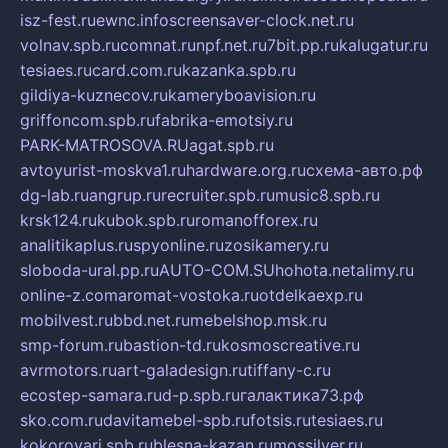
isz-fest.ru
ewnc.info
screensaver-clock.net.ru
volnav.spb.ru
comnat.ru
npf.net.ru
7bit.pp.ru
kalugatur.ru
tesiaes.ru
card.com.ru
kazanka.spb.ru
gildiya-kuznecov.ru
kameryboavision.ru
griffoncom.spb.ru
fabrika-emotsiy.ru
PARK-MATROSOVA.RU
agat.spb.ru
avtoyurist-moskva1.ru
hardware.org.ru
схема-авто.рф
dg-lab.ru
angrup.ru
recruiter.spb.ru
music8.spb.ru
krsk124.ru
kubok.spb.ru
romanofforex.ru
analitikaplus.ru
spyonline.ru
zosikamery.ru
sloboda-ural.pp.ru
AUTO-COM.SU
hohota.net
alimy.ru
online-z.com
aromat-vostoka.ru
otdelkaexp.ru
mobilvest.ru
bbd.net.ru
mebelshop.msk.ru
smp-forum.ru
bastion-td.ru
kosmoscreative.ru
avrmotors.ru
art-galadesign.ru
tiffany-c.ru
ecostep-samara.ru
d-p.spb.ru
галактика73.рф
sko.com.ru
davitamebel-spb.ru
fotsis.ru
tesiaes.ru
kokoroyari.spb.ru
blesna-kazan.ru
mossilver.ru