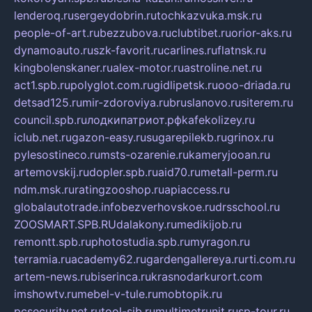
lenderoq.ru
sergeydobrin.ru
tochkazvuka.msk.ru
people-of-art.ru
bezzubova.ru
clubtibet.ru
orior-aks.ru
dynamoauto.ru
szk-favorit.ru
carlines.ru
flatnsk.ru
kingbolenskaner.ru
alex-motor.ru
astroline.net.ru
act1.spb.ru
polyglot.com.ru
gidlipetsk.ru
ooo-driada.ru
detsad125.ru
mir-zdoroviya.ru
bruslanovo.ru
siterem.ru
council.spb.ru
лодкипатриот.рф
kafekolizey.ru
iclub.net.ru
gazon-easy.ru
sugarepilekb.ru
grinox.ru
pylesostineco.ru
msts-ozarenie.ru
kameryjooan.ru
artemovskij.ru
dopler.spb.ru
aid70.ru
metall-perm.ru
ndm.msk.ru
ratingzooshop.ru
apiaccess.ru
globalautotrade.info
bezverhovskoe.ru
drsschool.ru
ZOOSMART.SPB.RU
dalakony.ru
medikijob.ru
remontt.spb.ru
photostudia.spb.ru
myragon.ru
terramia.ru
academy62.ru
gardengallereya.ru
rti.com.ru
artem-news.ru
biserinca.ru
krasnodarkurort.com
imshowtv.ru
mebel-v-tule.ru
mobtopik.ru
pcsecurity.net.ru
tool-sib.ru
multimetrunit.ru
sp-tour.ru