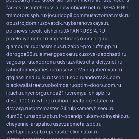
fan-cs.ru
santeh-russia.ru
symbian9.net.ru
DSHAIR.RU
tmmotors.spb.ru
xjocuricopii.com
musavtomat.msk.ru
obustrojdom.ru
sovetcik.ru
ybaranovskaya.ru
ppknews.ru
cult-alshei.ru
JAPANRUSSIA.RU
proekciyamebel.ru
imper-finans.ru
rim.org.ru
glamourai.ru
brassminus.ru
zabor-pro.ru
ftn.pp.ru
dorogoe58.ru
laimengpacker.ru
kuzova-zapchasti.ru
sageerp.ru
taxodrom.ru
dsrazvitie.ru
hardcity.net.ru
ratinghomegames.ru
topservice25.ru
gubernyan.ru
gtglasslined.ru
ii4.ru
tssport.spb.ru
andorra24.com
blackwallstreet.ru
oboimos.ru
optim-doors.com.ru
ikuch.ru
nycr.org.ru
npa21.ru
vremya-ch.spb.ru
desert000.ru
ivtorgi.ru
ifiori.ru
catalog-statei.ru
dcv.org.ru
spetsmaster174.ru
ipkameryhiseeu.ru
dum26.ru
ruspol.spb.ru
fr-opendp.ru
kam-solnyshko.ru
cheyenne-arapaho.ru
sevzapmetal.spb.ru
ted-lapidus.spb.ru
parasite-eliminator.ru