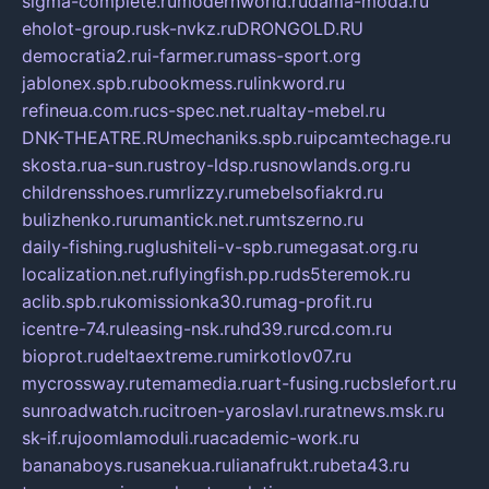
sigma-complete.ru
modernworld.ru
dama-moda.ru
eholot-group.ru
sk-nvkz.ru
DRONGOLD.RU
democratia2.ru
i-farmer.ru
mass-sport.org
jablonex.spb.ru
bookmess.ru
linkword.ru
refineua.com.ru
cs-spec.net.ru
altay-mebel.ru
DNK-THEATRE.RU
mechaniks.spb.ru
ipcamtechage.ru
skosta.ru
a-sun.ru
stroy-ldsp.ru
snowlands.org.ru
childrensshoes.ru
mrlizzy.ru
mebelsofiakrd.ru
bulizhenko.ru
rumantick.net.ru
mtszerno.ru
daily-fishing.ru
glushiteli-v-spb.ru
megasat.org.ru
localization.net.ru
flyingfish.pp.ru
ds5teremok.ru
aclib.spb.ru
komissionka30.ru
mag-profit.ru
icentre-74.ru
leasing-nsk.ru
hd39.ru
rcd.com.ru
bioprot.ru
deltaextreme.ru
mirkotlov07.ru
mycrossway.ru
temamedia.ru
art-fusing.ru
cbslefort.ru
sunroadwatch.ru
citroen-yaroslavl.ru
ratnews.msk.ru
sk-if.ru
joomlamoduli.ru
academic-work.ru
bananaboys.ru
sanekua.ru
lianafrukt.ru
beta43.ru