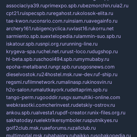
associaciya39.ru
primexpo.spb.ru
bezmorchin.ru
ia2.ru
cpt21.ru
ispecspb.ru
regahost.ru
kolosok-elita.ru
tae-kwon.ru
consrio.com.ru
insiam.ru
avegainfo.ru
archery161.ru
bigencyclica.ru
vlast16.ru
korru.net
sarmiento.spb.su
extelopedia.ru
lammin-suo.spb.ru
iskatour.spb.ru
snpi.org.ru
running-line.ru
krygeva-spa.ru
chel.net.ru
rust-loco.ru
dugshop.ru
hl-beta.spb.ru
school494.spb.ru
mymubaby.ru
epoha-metalband.ru
ngr.spb.ru
rusgosnews.com
dieselvostok.ru
24hostel.msk.ru
w-dev.ru
f-ship.ru
regsmi.ru
filmnetwork.ru
malinasp.ru
kinosvin.ru
h2o-salon.ru
malutkayork.ru
deltaprim.spb.ru
tango-perm.ru
gooddir.ru
sgv.su
multiki-online.com
webkrasotki.com
cherinvest.ru
detskiy-ostrov.ru
ankou.spb.ru
alvesta1.ru
pdf-creator.ru
nix-files.org.ru
sakhatoday.ru
elektrikersymboler.ru
sputnikyes.ru
golf2club.msk.ru
aeforums.ru
zallclub.ru
multimodal.msk.ru
habaigry.ru
haikko.ru
sobakopedia.ru