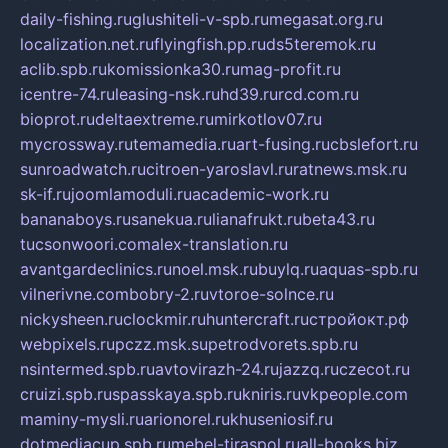
daily-fishing.ru
glushiteli-v-spb.ru
megasat.org.ru
localization.net.ru
flyingfish.pp.ru
ds5teremok.ru
aclib.spb.ru
komissionka30.ru
mag-profit.ru
icentre-74.ru
leasing-nsk.ru
hd39.ru
rcd.com.ru
bioprot.ru
deltaextreme.ru
mirkotlov07.ru
mycrossway.ru
temamedia.ru
art-fusing.ru
cbslefort.ru
sunroadwatch.ru
citroen-yaroslavl.ru
ratnews.msk.ru
sk-if.ru
joomlamoduli.ru
academic-work.ru
bananaboys.ru
sanekua.ru
lianafrukt.ru
beta43.ru
tucsonwoori.com
alex-translation.ru
avantgardeclinics.ru
noel.msk.ru
buylq.ru
aquas-spb.ru
vilnerivne.com
bobry-2.ru
vtoroe-solnce.ru
nickysheen.ru
clockmir.ru
huntercraft.ru
стройокт.рф
webpixels.ru
pczz.msk.su
petrodvorets.spb.ru
nsintermed.spb.ru
avtovirazh-24.ru
jazzq.ru
czecot.ru
cruizi.spb.ru
spasskaya.spb.ru
kniris.ru
vkpeople.com
maminy-mysli.ru
arionorel.ru
khuseniosif.ru
dotmediacup.spb.ru
mebel-tiraspol.ru
all-books.biz