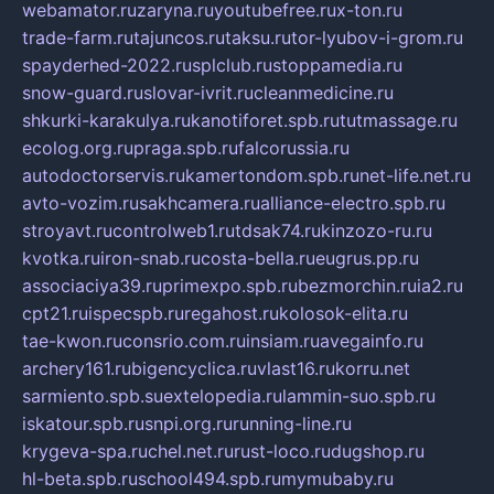
webamator.ru
zaryna.ru
youtubefree.ru
x-ton.ru
trade-farm.ru
tajuncos.ru
taksu.ru
tor-lyubov-i-grom.ru
spayderhed-2022.ru
splclub.ru
stoppamedia.ru
snow-guard.ru
slovar-ivrit.ru
cleanmedicine.ru
shkurki-karakulya.ru
kanotiforet.spb.ru
tutmassage.ru
ecolog.org.ru
praga.spb.ru
falcorussia.ru
autodoctorservis.ru
kamertondom.spb.ru
net-life.net.ru
avto-vozim.ru
sakhcamera.ru
alliance-electro.spb.ru
stroyavt.ru
controlweb1.ru
tdsak74.ru
kinzozo-ru.ru
kvotka.ru
iron-snab.ru
costa-bella.ru
eugrus.pp.ru
associaciya39.ru
primexpo.spb.ru
bezmorchin.ru
ia2.ru
cpt21.ru
ispecspb.ru
regahost.ru
kolosok-elita.ru
tae-kwon.ru
consrio.com.ru
insiam.ru
avegainfo.ru
archery161.ru
bigencyclica.ru
vlast16.ru
korru.net
sarmiento.spb.su
extelopedia.ru
lammin-suo.spb.ru
iskatour.spb.ru
snpi.org.ru
running-line.ru
krygeva-spa.ru
chel.net.ru
rust-loco.ru
dugshop.ru
hl-beta.spb.ru
school494.spb.ru
mymubaby.ru