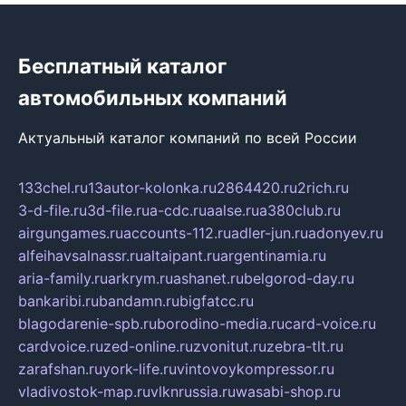
Бесплатный каталог
автомобильных компаний
Актуальный каталог компаний по всей России
133chel.ru
13autor-kolonka.ru
2864420.ru
2rich.ru
3-d-file.ru
3d-file.ru
a-cdc.ru
aalse.ru
a380club.ru
airgungames.ru
accounts-112.ru
adler-jun.ru
adonyev.ru
alfeihavsalnassr.ru
altaipant.ru
argentinamia.ru
aria-family.ru
arkrym.ru
ashanet.ru
belgorod-day.ru
bankaribi.ru
bandamn.ru
bigfatcc.ru
blagodarenie-spb.ru
borodino-media.ru
card-voice.ru
cardvoice.ru
zed-online.ru
zvonitut.ru
zebra-tlt.ru
zarafshan.ru
york-life.ru
vintovoykompressor.ru
vladivostok-map.ru
vlknrussia.ru
wasabi-shop.ru