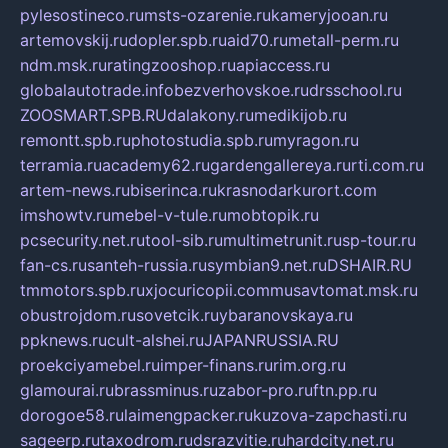
pylesostineco.ru
msts-ozarenie.ru
kameryjooan.ru
artemovskij.ru
dopler.spb.ru
aid70.ru
metall-perm.ru
ndm.msk.ru
ratingzooshop.ru
apiaccess.ru
globalautotrade.info
bezverhovskoe.ru
drsschool.ru
ZOOSMART.SPB.RU
dalakony.ru
medikijob.ru
remontt.spb.ru
photostudia.spb.ru
myragon.ru
terramia.ru
academy62.ru
gardengallereya.ru
rti.com.ru
artem-news.ru
biserinca.ru
krasnodarkurort.com
imshowtv.ru
mebel-v-tule.ru
mobtopik.ru
pcsecurity.net.ru
tool-sib.ru
multimetrunit.ru
sp-tour.ru
fan-cs.ru
santeh-russia.ru
symbian9.net.ru
DSHAIR.RU
tmmotors.spb.ru
xjocuricopii.com
musavtomat.msk.ru
obustrojdom.ru
sovetcik.ru
ybaranovskaya.ru
ppknews.ru
cult-alshei.ru
JAPANRUSSIA.RU
proekciyamebel.ru
imper-finans.ru
rim.org.ru
glamourai.ru
brassminus.ru
zabor-pro.ru
ftn.pp.ru
dorogoe58.ru
laimengpacker.ru
kuzova-zapchasti.ru
sageerp.ru
taxodrom.ru
dsrazvitie.ru
hardcity.net.ru