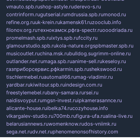
vmauto.spb.ru
shop-astyle.ru
derevo-s.ru
contrinform.ru
gutserial.ru
mdrussia.spb.ru
monod.ru
refine.org.ru
uk-krein.ru
kamensk61.ru
zooclub.info
filonov.org.ru
технокамск.рф
ra-spectr.ru
ooodriada.ru
promelmash.spb.ru
ixtys.spb.ru
fccity.ru
glamourstudio.spb.ru
kola-nature.org
spbmaster.spb.ru
musicoutlet.ru
china.msk.ru
bulldog.su
grimm-online.ru
outlander.net.ru
maga.spb.ru
anime-sell.ru
keseloy.ru
газприборсервис.рф
karmin.spb.ru
shekswood.ru
tischlermebel.ru
automall66.ru
mag-vladimir.ru
yardbar.ru
kiwitour.spb.ru
indesign.com.ru
freestylemebel.ru
bany-samara.ru
rsei.ru
naidisvoyput.ru
mgsn-invest.ru
ipkamerasannce.ru
alicante-house.ru
ibelka74.ru
cozyhouse.info
vlkargalev-studio.ru
700mb.ru
figura-ufa.ru
alina-live.ru
belarusiannews.ru
womenknow.ru
dos-vniimk.ru
sega.net.ru
dv.net.ru
phenomenonsofhistory.com
telesputnik.net.ru
wall.pp.ru
pylesosroidmi.ru