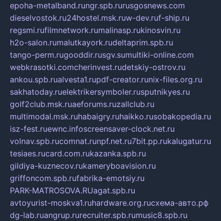
epoha-metalband.ru
ngr.spb.ru
rusgosnews.com
dieselvostok.ru
24hostel.msk.ru
w-dev.ru
f-ship.ru
regsmi.ru
filmnetwork.ru
malinasp.ru
kinosvin.ru
h2o-salon.ru
malutkayork.ru
deltaprim.spb.ru
tango-perm.ru
gooddir.ru
sgv.su
multiki-online.com
webkrasotki.com
cherinvest.ru
detskiy-ostrov.ru
ankou.spb.ru
alvesta1.ru
pdf-creator.ru
nix-files.org.ru
sakhatoday.ru
elektrikersymboler.ru
sputnikyes.ru
golf2club.msk.ru
aeforums.ru
zallclub.ru
multimodal.msk.ru
habaigry.ru
haikko.ru
sobakopedia.ru
isz-fest.ru
ewnc.info
screensaver-clock.net.ru
volnav.spb.ru
comnat.ru
npf.net.ru
7bit.pp.ru
kalugatur.ru
tesiaes.ru
card.com.ru
kazanka.spb.ru
gildiya-kuznecov.ru
kameryboavision.ru
griffoncom.spb.ru
fabrika-emotsiy.ru
PARK-MATROSOVA.RU
agat.spb.ru
avtoyurist-moskva1.ru
hardware.org.ru
схема-авто.рф
dg-lab.ru
angrup.ru
recruiter.spb.ru
music8.spb.ru