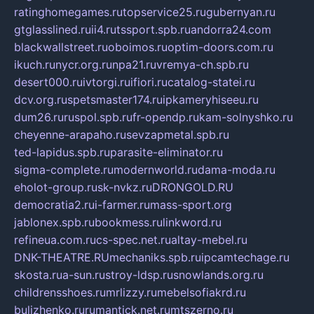
ratinghomegames.ru
topservice25.ru
gubernyan.ru
gtglasslined.ru
ii4.ru
tssport.spb.ru
andorra24.com
blackwallstreet.ru
oboimos.ru
optim-doors.com.ru
ikuch.ru
nycr.org.ru
npa21.ru
vremya-ch.spb.ru
desert000.ru
ivtorgi.ru
ifiori.ru
catalog-statei.ru
dcv.org.ru
spetsmaster174.ru
ipkameryhiseeu.ru
dum26.ru
ruspol.spb.ru
fr-opendp.ru
kam-solnyshko.ru
cheyenne-arapaho.ru
sevzapmetal.spb.ru
ted-lapidus.spb.ru
parasite-eliminator.ru
sigma-complete.ru
modernworld.ru
dama-moda.ru
eholot-group.ru
sk-nvkz.ru
DRONGOLD.RU
democratia2.ru
i-farmer.ru
mass-sport.org
jablonex.spb.ru
bookmess.ru
linkword.ru
refineua.com.ru
cs-spec.net.ru
altay-mebel.ru
DNK-THEATRE.RU
mechaniks.spb.ru
ipcamtechage.ru
skosta.ru
a-sun.ru
stroy-ldsp.ru
snowlands.org.ru
childrensshoes.ru
mrlizzy.ru
mebelsofiakrd.ru
bulizhenko.ru
rumantick.net.ru
mtszerno.ru