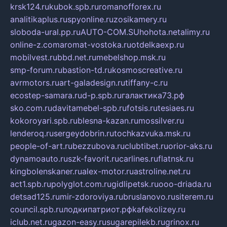
krsk124.ru
kubok.spb.ru
romanofforex.ru
analitikaplus.ru
spyonline.ru
zosikamery.ru
sloboda-ural.pp.ru
AUTO-COM.SU
hohota.net
alimy.ru
online-z.com
aromat-vostoka.ru
otdelkaexp.ru
mobilvest.ru
bbd.net.ru
mebelshop.msk.ru
smp-forum.ru
bastion-td.ru
kosmoscreative.ru
avrmotors.ru
art-galadesign.ru
tiffany-c.ru
ecostep-samara.ru
d-p.spb.ru
галактика73.рф
sko.com.ru
davitamebel-spb.ru
fotsis.ru
tesiaes.ru
kokoroyari.spb.ru
blesna-kazan.ru
mossilver.ru
lenderoq.ru
sergeydobrin.ru
tochkazvuka.msk.ru
people-of-art.ru
bezzubova.ru
clubtibet.ru
orior-aks.ru
dynamoauto.ru
szk-favorit.ru
carlines.ru
flatnsk.ru
kingbolenskaner.ru
alex-motor.ru
astroline.net.ru
act1.spb.ru
polyglot.com.ru
gidlipetsk.ru
ooo-driada.ru
detsad125.ru
mir-zdoroviya.ru
bruslanovo.ru
siterem.ru
council.spb.ru
лодкипатриот.рф
kafekolizey.ru
iclub.net.ru
gazon-easy.ru
sugarepilekb.ru
grinox.ru