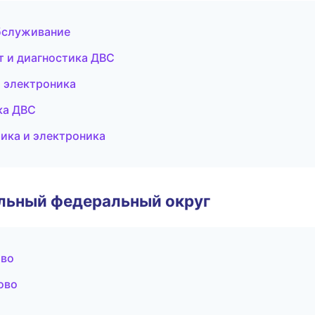
бслуживание
т и диагностика ДВС
и электроника
ка ДВС
ика и электроника
альный федеральный округ
ово
ово