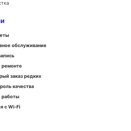
стка
ми
меты
вное обслуживание
запись
и ремонте
рый заказ редких
роль качества
е работы
 с Wi‑Fi