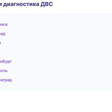
и диагностика ДВС
инск
рад
и
енбург
поль
инград