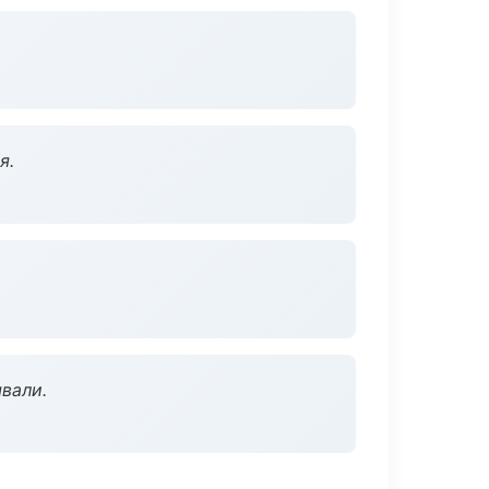
я.
вали.