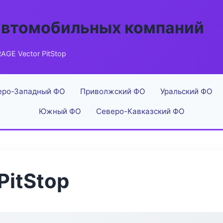
автомобильных компаний
AGE Vector PitStop
еро-Западный ФО
Приволжский ФО
Уральский ФО
Южный ФО
Северо-Кавказский ФО
PitStop