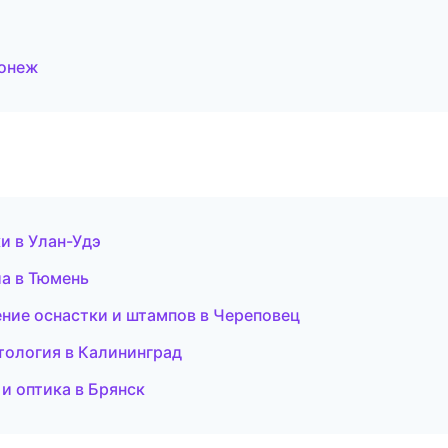
ронеж
ки в Улан-Удэ
иа в Тюмень
ение оснастки и штампов в Череповец
атология в Калининград
 и оптика в Брянск