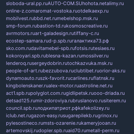
sloboda-ural.pp.ru
AUTO-COM.SU
hohota.net
alimy.ru
online-z.com
aromat-vostoka.ru
otdelkaexp.ru
mobilvest.ru
bbd.net.ru
mebelshop.msk.ru
smp-forum.ru
bastion-td.ru
kosmoscreative.ru
avrmotors.ru
art-galadesign.ru
tiffany-c.ru
ecostep-samara.ru
d-p.spb.ru
галактика73.рф
sko.com.ru
davitamebel-spb.ru
fotsis.ru
tesiaes.ru
kokoroyari.spb.ru
blesna-kazan.ru
mossilver.ru
lenderoq.ru
sergeydobrin.ru
tochkazvuka.msk.ru
people-of-art.ru
bezzubova.ru
clubtibet.ru
orior-aks.ru
dynamoauto.ru
szk-favorit.ru
carlines.ru
flatnsk.ru
kingbolenskaner.ru
alex-motor.ru
astroline.net.ru
act1.spb.ru
polyglot.com.ru
gidlipetsk.ru
ooo-driada.ru
detsad125.ru
mir-zdoroviya.ru
bruslanovo.ru
siterem.ru
council.spb.ru
лодкипатриот.рф
kafekolizey.ru
iclub.net.ru
gazon-easy.ru
sugarepilekb.ru
grinox.ru
pylesostineco.ru
msts-ozarenie.ru
kameryjooan.ru
artemovskij.ru
dopler.spb.ru
aid70.ru
metall-perm.ru