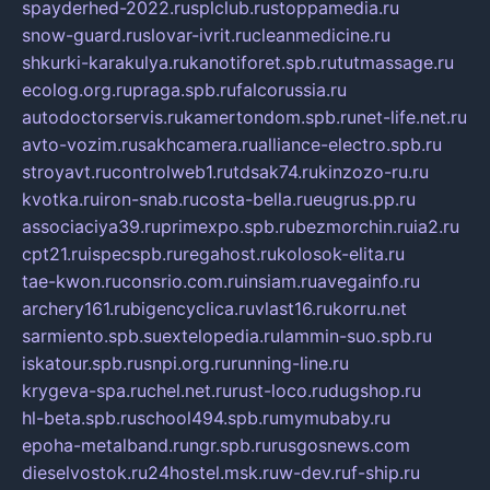
spayderhed-2022.ru
splclub.ru
stoppamedia.ru
snow-guard.ru
slovar-ivrit.ru
cleanmedicine.ru
shkurki-karakulya.ru
kanotiforet.spb.ru
tutmassage.ru
ecolog.org.ru
praga.spb.ru
falcorussia.ru
autodoctorservis.ru
kamertondom.spb.ru
net-life.net.ru
avto-vozim.ru
sakhcamera.ru
alliance-electro.spb.ru
stroyavt.ru
controlweb1.ru
tdsak74.ru
kinzozo-ru.ru
kvotka.ru
iron-snab.ru
costa-bella.ru
eugrus.pp.ru
associaciya39.ru
primexpo.spb.ru
bezmorchin.ru
ia2.ru
cpt21.ru
ispecspb.ru
regahost.ru
kolosok-elita.ru
tae-kwon.ru
consrio.com.ru
insiam.ru
avegainfo.ru
archery161.ru
bigencyclica.ru
vlast16.ru
korru.net
sarmiento.spb.su
extelopedia.ru
lammin-suo.spb.ru
iskatour.spb.ru
snpi.org.ru
running-line.ru
krygeva-spa.ru
chel.net.ru
rust-loco.ru
dugshop.ru
hl-beta.spb.ru
school494.spb.ru
mymubaby.ru
epoha-metalband.ru
ngr.spb.ru
rusgosnews.com
dieselvostok.ru
24hostel.msk.ru
w-dev.ru
f-ship.ru