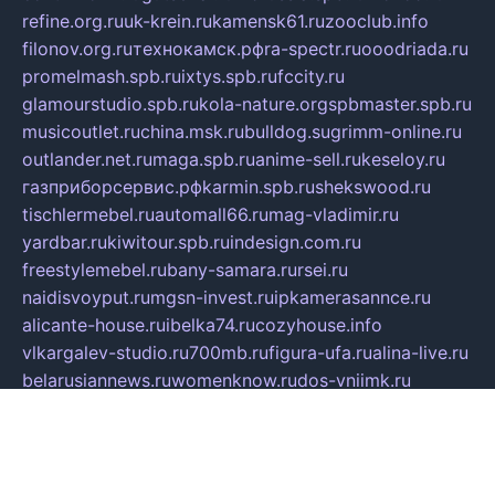
refine.org.ru
uk-krein.ru
kamensk61.ru
zooclub.info
filonov.org.ru
технокамск.рф
ra-spectr.ru
ooodriada.ru
promelmash.spb.ru
ixtys.spb.ru
fccity.ru
glamourstudio.spb.ru
kola-nature.org
spbmaster.spb.ru
musicoutlet.ru
china.msk.ru
bulldog.su
grimm-online.ru
outlander.net.ru
maga.spb.ru
anime-sell.ru
keseloy.ru
газприборсервис.рф
karmin.spb.ru
shekswood.ru
tischlermebel.ru
automall66.ru
mag-vladimir.ru
yardbar.ru
kiwitour.spb.ru
indesign.com.ru
freestylemebel.ru
bany-samara.ru
rsei.ru
naidisvoyput.ru
mgsn-invest.ru
ipkamerasannce.ru
alicante-house.ru
ibelka74.ru
cozyhouse.info
vlkargalev-studio.ru
700mb.ru
figura-ufa.ru
alina-live.ru
belarusiannews.ru
womenknow.ru
dos-vniimk.ru
sega.net.ru
dv.net.ru
phenomenonsofhistory.com
telesputnik.net.ru
wall.pp.ru
pylesosroidmi.ru
gtc-clan.ru
cligs.ru
bibikazap.ru
popova.org.ru
netwhistler.spb.ru
bellvil.ru
bonzon.ru
iss-vladik.ru