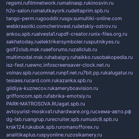
regsmi.ru
filmnetwork.ru
malinasp.ru
kinosvin.ru
h2o-salon.ru
malutkayork.ru
deltaprim.spb.ru
tango-perm.ru
gooddir.ru
sgv.su
multiki-online.com
webkrasotki.com
cherinvest.ru
detskiy-ostrov.ru
ankou.spb.ru
alvesta1.ru
pdf-creator.ru
nix-files.org.ru
sakhatoday.ru
elektrikersymboler.ru
sputnikyes.ru
golf2club.msk.ru
aeforums.ru
zallclub.ru
multimodal.msk.ru
habaigry.ru
haikko.ru
sobakopedia.ru
isz-fest.ru
ewnc.info
screensaver-clock.net.ru
volnav.spb.ru
comnat.ru
npf.net.ru
7bit.pp.ru
kalugatur.ru
tesiaes.ru
card.com.ru
kazanka.spb.ru
gildiya-kuznecov.ru
kameryboavision.ru
griffoncom.spb.ru
fabrika-emotsiy.ru
PARK-MATROSOVA.RU
agat.spb.ru
avtoyurist-moskva1.ru
hardware.org.ru
схема-авто.рф
dg-lab.ru
angrup.ru
recruiter.spb.ru
music8.spb.ru
krsk124.ru
kubok.spb.ru
romanofforex.ru
analitikaplus.ru
spyonline.ru
zosikamery.ru