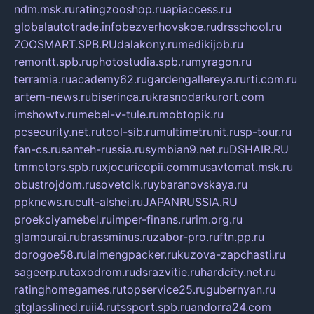
ndm.msk.ru
ratingzooshop.ru
apiaccess.ru
globalautotrade.info
bezverhovskoe.ru
drsschool.ru
ZOOSMART.SPB.RU
dalakony.ru
medikijob.ru
remontt.spb.ru
photostudia.spb.ru
myragon.ru
terramia.ru
academy62.ru
gardengallereya.ru
rti.com.ru
artem-news.ru
biserinca.ru
krasnodarkurort.com
imshowtv.ru
mebel-v-tule.ru
mobtopik.ru
pcsecurity.net.ru
tool-sib.ru
multimetrunit.ru
sp-tour.ru
fan-cs.ru
santeh-russia.ru
symbian9.net.ru
DSHAIR.RU
tmmotors.spb.ru
xjocuricopii.com
musavtomat.msk.ru
obustrojdom.ru
sovetcik.ru
ybaranovskaya.ru
ppknews.ru
cult-alshei.ru
JAPANRUSSIA.RU
proekciyamebel.ru
imper-finans.ru
rim.org.ru
glamourai.ru
brassminus.ru
zabor-pro.ru
ftn.pp.ru
dorogoe58.ru
laimengpacker.ru
kuzova-zapchasti.ru
sageerp.ru
taxodrom.ru
dsrazvitie.ru
hardcity.net.ru
ratinghomegames.ru
topservice25.ru
gubernyan.ru
gtglasslined.ru
ii4.ru
tssport.spb.ru
andorra24.com