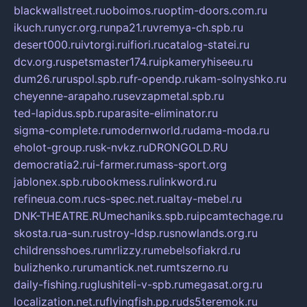
blackwallstreet.ru
oboimos.ru
optim-doors.com.ru
ikuch.ru
nycr.org.ru
npa21.ru
vremya-ch.spb.ru
desert000.ru
ivtorgi.ru
ifiori.ru
catalog-statei.ru
dcv.org.ru
spetsmaster174.ru
ipkameryhiseeu.ru
dum26.ru
ruspol.spb.ru
fr-opendp.ru
kam-solnyshko.ru
cheyenne-arapaho.ru
sevzapmetal.spb.ru
ted-lapidus.spb.ru
parasite-eliminator.ru
sigma-complete.ru
modernworld.ru
dama-moda.ru
eholot-group.ru
sk-nvkz.ru
DRONGOLD.RU
democratia2.ru
i-farmer.ru
mass-sport.org
jablonex.spb.ru
bookmess.ru
linkword.ru
refineua.com.ru
cs-spec.net.ru
altay-mebel.ru
DNK-THEATRE.RU
mechaniks.spb.ru
ipcamtechage.ru
skosta.ru
a-sun.ru
stroy-ldsp.ru
snowlands.org.ru
childrensshoes.ru
mrlizzy.ru
mebelsofiakrd.ru
bulizhenko.ru
rumantick.net.ru
mtszerno.ru
daily-fishing.ru
glushiteli-v-spb.ru
megasat.org.ru
localization.net.ru
flyingfish.pp.ru
ds5teremok.ru