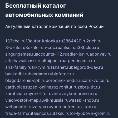
Бесплатный каталог
автомобильных компаний
Актуальный каталог компаний по всей России
133chel.ru
13autor-kolonka.ru
2864420.ru
2rich.ru
3-d-file.ru
3d-file.ru
a-cdc.ru
aalse.ru
a380club.ru
airgungames.ru
accounts-112.ru
adler-jun.ru
adonyev.ru
alfeihavsalnassr.ru
altaipant.ru
argentinamia.ru
aria-family.ru
arkrym.ru
ashanet.ru
belgorod-day.ru
bankaribi.ru
bandamn.ru
bigfatcc.ru
blagodarenie-spb.ru
borodino-media.ru
card-voice.ru
cardvoice.ru
zed-online.ru
zvonitut.ru
zebra-tlt.ru
zarafshan.ru
york-life.ru
vintovoykompressor.ru
vladivostok-map.ru
vlknrussia.ru
wasabi-shop.ru
webamator.ru
zaryna.ru
youtubefree.ru
x-ton.ru
trade-farm.ru
tajuncos.ru
taksu.ru
tor-lyubov-i-grom.ru