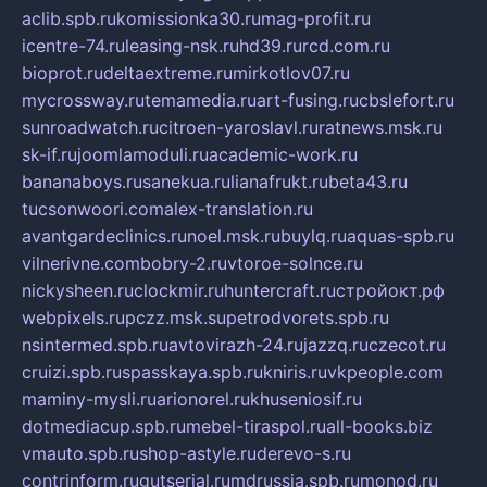
aclib.spb.ru
komissionka30.ru
mag-profit.ru
icentre-74.ru
leasing-nsk.ru
hd39.ru
rcd.com.ru
bioprot.ru
deltaextreme.ru
mirkotlov07.ru
mycrossway.ru
temamedia.ru
art-fusing.ru
cbslefort.ru
sunroadwatch.ru
citroen-yaroslavl.ru
ratnews.msk.ru
sk-if.ru
joomlamoduli.ru
academic-work.ru
bananaboys.ru
sanekua.ru
lianafrukt.ru
beta43.ru
tucsonwoori.com
alex-translation.ru
avantgardeclinics.ru
noel.msk.ru
buylq.ru
aquas-spb.ru
vilnerivne.com
bobry-2.ru
vtoroe-solnce.ru
nickysheen.ru
clockmir.ru
huntercraft.ru
стройокт.рф
webpixels.ru
pczz.msk.su
petrodvorets.spb.ru
nsintermed.spb.ru
avtovirazh-24.ru
jazzq.ru
czecot.ru
cruizi.spb.ru
spasskaya.spb.ru
kniris.ru
vkpeople.com
maminy-mysli.ru
arionorel.ru
khuseniosif.ru
dotmediacup.spb.ru
mebel-tiraspol.ru
all-books.biz
vmauto.spb.ru
shop-astyle.ru
derevo-s.ru
contrinform.ru
gutserial.ru
mdrussia.spb.ru
monod.ru