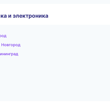
ка и электроника
род
й Новгород
лининград