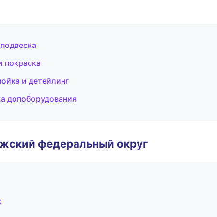
 подвеска
и покраска
мойка и детейлинг
ка допоборудования
лжский федеральный округ
к