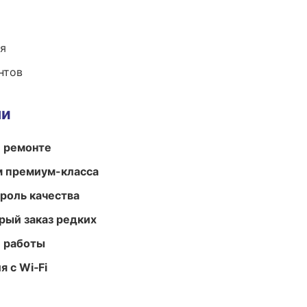
ия
нтов
ми
и ремонте
м премиум-класса
роль качества
рый заказ редких
е работы
 с Wi‑Fi