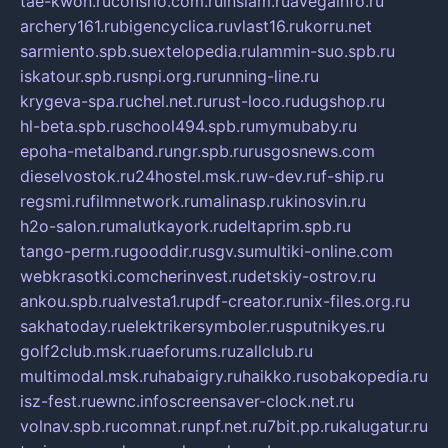
tae-kwon.ru
consrio.com.ru
insiam.ru
avegainfo.ru
archery161.ru
bigencyclica.ru
vlast16.ru
korru.net
sarmiento.spb.su
extelopedia.ru
lammin-suo.spb.ru
iskatour.spb.ru
snpi.org.ru
running-line.ru
krygeva-spa.ru
chel.net.ru
rust-loco.ru
dugshop.ru
hl-beta.spb.ru
school494.spb.ru
mymubaby.ru
epoha-metalband.ru
ngr.spb.ru
rusgosnews.com
dieselvostok.ru
24hostel.msk.ru
w-dev.ru
f-ship.ru
regsmi.ru
filmnetwork.ru
malinasp.ru
kinosvin.ru
h2o-salon.ru
malutkayork.ru
deltaprim.spb.ru
tango-perm.ru
gooddir.ru
sgv.su
multiki-online.com
webkrasotki.com
cherinvest.ru
detskiy-ostrov.ru
ankou.spb.ru
alvesta1.ru
pdf-creator.ru
nix-files.org.ru
sakhatoday.ru
elektrikersymboler.ru
sputnikyes.ru
golf2club.msk.ru
aeforums.ru
zallclub.ru
multimodal.msk.ru
habaigry.ru
haikko.ru
sobakopedia.ru
isz-fest.ru
ewnc.info
screensaver-clock.net.ru
volnav.spb.ru
comnat.ru
npf.net.ru
7bit.pp.ru
kalugatur.ru