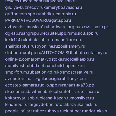
tesiaes.ru
card.com.ru
kazanka.spb.ru
gildiya-kuznecov.ru
kameryboavision.ru
griffoncom.spb.ru
fabrika-emotsiy.ru
PARK-MATROSOVA.RU
agat.spb.ru
avtoyurist-moskva1.ru
hardware.org.ru
схема-авто.рф
dg-lab.ru
angrup.ru
recruiter.spb.ru
music8.spb.ru
krsk124.ru
kubok.spb.ru
romanofforex.ru
analitikaplus.ru
spyonline.ru
zosikamery.ru
sloboda-ural.pp.ru
AUTO-COM.SU
hohota.net
alimy.ru
online-z.com
aromat-vostoka.ru
otdelkaexp.ru
mobilvest.ru
bbd.net.ru
mebelshop.msk.ru
smp-forum.ru
bastion-td.ru
kosmoscreative.ru
avrmotors.ru
art-galadesign.ru
tiffany-c.ru
ecostep-samara.ru
d-p.spb.ru
галактика73.рф
sko.com.ru
davitamebel-spb.ru
fotsis.ru
tesiaes.ru
kokoroyari.spb.ru
blesna-kazan.ru
mossilver.ru
lenderoq.ru
sergeydobrin.ru
tochkazvuka.msk.ru
people-of-art.ru
bezzubova.ru
clubtibet.ru
orior-aks.ru