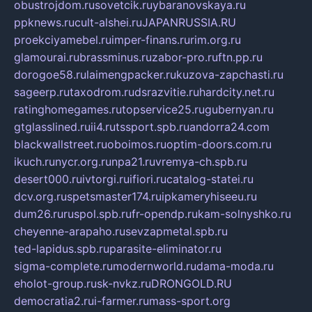
obustrojdom.ru
sovetcik.ru
ybaranovskaya.ru
ppknews.ru
cult-alshei.ru
JAPANRUSSIA.RU
proekciyamebel.ru
imper-finans.ru
rim.org.ru
glamourai.ru
brassminus.ru
zabor-pro.ru
ftn.pp.ru
dorogoe58.ru
laimengpacker.ru
kuzova-zapchasti.ru
sageerp.ru
taxodrom.ru
dsrazvitie.ru
hardcity.net.ru
ratinghomegames.ru
topservice25.ru
gubernyan.ru
gtglasslined.ru
ii4.ru
tssport.spb.ru
andorra24.com
blackwallstreet.ru
oboimos.ru
optim-doors.com.ru
ikuch.ru
nycr.org.ru
npa21.ru
vremya-ch.spb.ru
desert000.ru
ivtorgi.ru
ifiori.ru
catalog-statei.ru
dcv.org.ru
spetsmaster174.ru
ipkameryhiseeu.ru
dum26.ru
ruspol.spb.ru
fr-opendp.ru
kam-solnyshko.ru
cheyenne-arapaho.ru
sevzapmetal.spb.ru
ted-lapidus.spb.ru
parasite-eliminator.ru
sigma-complete.ru
modernworld.ru
dama-moda.ru
eholot-group.ru
sk-nvkz.ru
DRONGOLD.RU
democratia2.ru
i-farmer.ru
mass-sport.org