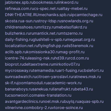
jablonex.spb.ru
bookmess.ru
linkword.ru
refineua.com.ru
cs-spec.net.ru
altay-mebel.ru
DNK-THEATRE.RU
mechaniks.spb.ru
ipcamtechage.ru
skosta.ru
a-sun.ru
stroy-ldsp.ru
snowlands.org.ru
childrensshoes.ru
mrlizzy.ru
mebelsofiakrd.ru
bulizhenko.ru
rumantick.net.ru
mtszerno.ru
daily-fishing.ru
glushiteli-v-spb.ru
megasat.org.ru
localization.net.ru
flyingfish.pp.ru
ds5teremok.ru
aclib.spb.ru
komissionka30.ru
mag-profit.ru
icentre-74.ru
leasing-nsk.ru
hd39.ru
rcd.com.ru
bioprot.ru
deltaextreme.ru
mirkotlov07.ru
mycrossway.ru
temamedia.ru
art-fusing.ru
cbslefort.ru
sunroadwatch.ru
citroen-yaroslavl.ru
ratnews.msk.ru
sk-if.ru
joomlamoduli.ru
academic-work.ru
bananaboys.ru
sanekua.ru
lianafrukt.ru
beta43.ru
tucsonwoori.com
alex-translation.ru
avantgardeclinics.ru
noel.msk.ru
buylq.ru
aquas-spb.ru
vilnerivne.com
bobry-2.ru
vtoroe-solnce.ru