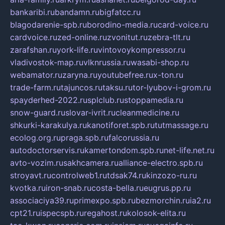
bankaribi.ru
bandamn.ru
bigfatcc.ru
blagodarenie-spb.ru
borodino-media.ru
card-voice.ru
cardvoice.ru
zed-online.ru
zvonitut.ru
zebra-tlt.ru
zarafshan.ru
york-life.ru
vintovoykompressor.ru
vladivostok-map.ru
vlknrussia.ru
wasabi-shop.ru
webamator.ru
zaryna.ru
youtubefree.ru
x-ton.ru
trade-farm.ru
tajuncos.ru
taksu.ru
tor-lyubov-i-grom.ru
spayderhed-2022.ru
splclub.ru
stoppamedia.ru
snow-guard.ru
slovar-ivrit.ru
cleanmedicine.ru
shkurki-karakulya.ru
kanotiforet.spb.ru
tutmassage.ru
ecolog.org.ru
praga.spb.ru
falcorussia.ru
autodoctorservis.ru
kamertondom.spb.ru
net-life.net.ru
avto-vozim.ru
sakhcamera.ru
alliance-electro.spb.ru
stroyavt.ru
controlweb1.ru
tdsak74.ru
kinzozo-ru.ru
kvotka.ru
iron-snab.ru
costa-bella.ru
eugrus.pp.ru
associaciya39.ru
primexpo.spb.ru
bezmorchin.ru
ia2.ru
cpt21.ru
ispecspb.ru
regahost.ru
kolosok-elita.ru