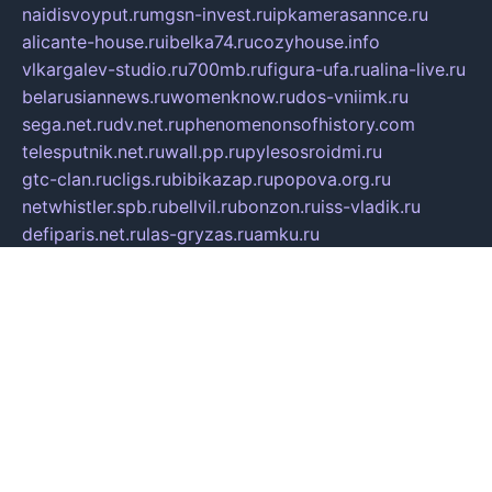
naidisvoyput.ru
mgsn-invest.ru
ipkamerasannce.ru
alicante-house.ru
ibelka74.ru
cozyhouse.info
vlkargalev-studio.ru
700mb.ru
figura-ufa.ru
alina-live.ru
belarusiannews.ru
womenknow.ru
dos-vniimk.ru
sega.net.ru
dv.net.ru
phenomenonsofhistory.com
telesputnik.net.ru
wall.pp.ru
pylesosroidmi.ru
gtc-clan.ru
cligs.ru
bibikazap.ru
popova.org.ru
netwhistler.spb.ru
bellvil.ru
bonzon.ru
iss-vladik.ru
defiparis.net.ru
las-gryzas.ru
amku.ru
electednews.spb.ru
feather.org.ru
spar72.ru
tankiigri.ru
dominus.com.ru
ibtree.ru
sanykool.pp.ru
unixlib.org.ru
menatep.spb.ru
gartenterrassen.ru
printeka.ru
skvozilka.com.ru
parkovka-pub.ru
lovemobi.ru
art-ru.ru
emulatorz.com.ru
alucomp.com.ru
tatforum.com.ru
alternativa-profi.ru
dermakler.ru
artsurvey.ru
aredir.ru
khimspas.ru
centr-maxi.ru
2018r.ru
bort-stomer-defort.ru
professional2.ru
gibsons.ru
artselena.ru
art-pilot.ru
ingredient.spb.ru