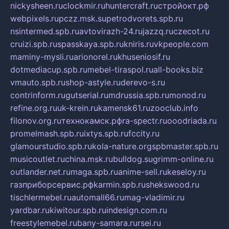
nickysheen.ru
clockmir.ru
huntercraft.ru
стройокт.рф
webpixels.ru
pczz.msk.su
petrodvorets.spb.ru
nsintermed.spb.ru
avtovirazh-24.ru
jazzq.ru
czecot.ru
cruizi.spb.ru
spasskaya.spb.ru
kniris.ru
vkpeople.com
maminy-mysli.ru
arionorel.ru
khuseniosif.ru
dotmediacup.spb.ru
mebel-tiraspol.ru
all-books.biz
vmauto.spb.ru
shop-astyle.ru
derevo-s.ru
contrinform.ru
gutserial.ru
mdrussia.spb.ru
monod.ru
refine.org.ru
uk-krein.ru
kamensk61.ru
zooclub.info
filonov.org.ru
технокамск.рф
ra-spectr.ru
ooodriada.ru
promelmash.spb.ru
ixtys.spb.ru
fccity.ru
glamourstudio.spb.ru
kola-nature.org
spbmaster.spb.ru
musicoutlet.ru
china.msk.ru
bulldog.su
grimm-online.ru
outlander.net.ru
maga.spb.ru
anime-sell.ru
keseloy.ru
газприборсервис.рф
karmin.spb.ru
shekswood.ru
tischlermebel.ru
automall66.ru
mag-vladimir.ru
yardbar.ru
kiwitour.spb.ru
indesign.com.ru
freestylemebel.ru
bany-samara.ru
rsei.ru