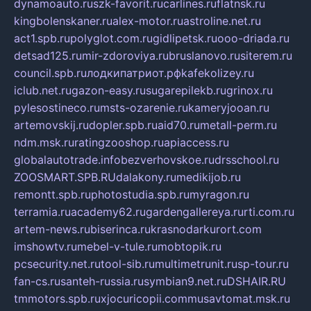
dynamoauto.ru
szk-favorit.ru
carlines.ru
flatnsk.ru
kingbolenskaner.ru
alex-motor.ru
astroline.net.ru
act1.spb.ru
polyglot.com.ru
gidlipetsk.ru
ooo-driada.ru
detsad125.ru
mir-zdoroviya.ru
bruslanovo.ru
siterem.ru
council.spb.ru
лодкипатриот.рф
kafekolizey.ru
iclub.net.ru
gazon-easy.ru
sugarepilekb.ru
grinox.ru
pylesostineco.ru
msts-ozarenie.ru
kameryjooan.ru
artemovskij.ru
dopler.spb.ru
aid70.ru
metall-perm.ru
ndm.msk.ru
ratingzooshop.ru
apiaccess.ru
globalautotrade.info
bezverhovskoe.ru
drsschool.ru
ZOOSMART.SPB.RU
dalakony.ru
medikijob.ru
remontt.spb.ru
photostudia.spb.ru
myragon.ru
terramia.ru
academy62.ru
gardengallereya.ru
rti.com.ru
artem-news.ru
biserinca.ru
krasnodarkurort.com
imshowtv.ru
mebel-v-tule.ru
mobtopik.ru
pcsecurity.net.ru
tool-sib.ru
multimetrunit.ru
sp-tour.ru
fan-cs.ru
santeh-russia.ru
symbian9.net.ru
DSHAIR.RU
tmmotors.spb.ru
xjocuricopii.com
musavtomat.msk.ru