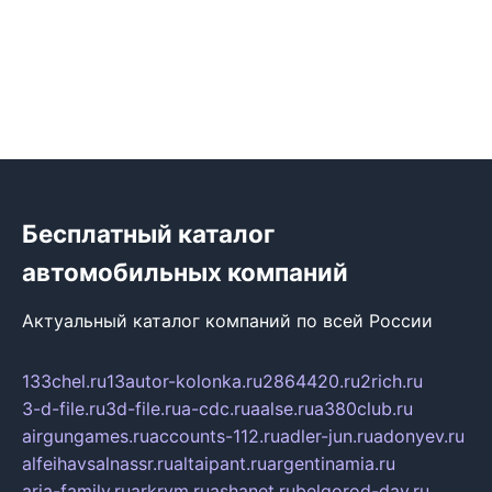
Бесплатный каталог
автомобильных компаний
Актуальный каталог компаний по всей России
133chel.ru
13autor-kolonka.ru
2864420.ru
2rich.ru
3-d-file.ru
3d-file.ru
a-cdc.ru
aalse.ru
a380club.ru
airgungames.ru
accounts-112.ru
adler-jun.ru
adonyev.ru
alfeihavsalnassr.ru
altaipant.ru
argentinamia.ru
aria-family.ru
arkrym.ru
ashanet.ru
belgorod-day.ru