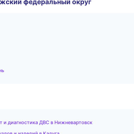
лжский федеральный округ
нь
нт и диагностика ДВС в Нижневартовск
узлов и изделий в Калуга