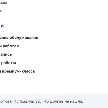
темы
я
ми
вное обслуживание
м работам
запись
е работы
м премиум-класса
тчёт. Исправили то, что другие не нашли.