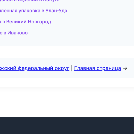
енная упаковка в Улан-Удэ
я в Великий Новгород
е в Иваново
лжский федеральный округ
|
Главная страница
→