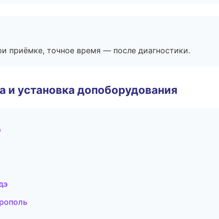
и приёмке, точное время — после диагностики.
 и установка допоборудования
р
дэ
врополь