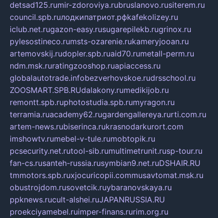
detsad125.ru
mir-zdoroviya.ru
bruslanovo.ru
siterem.ru
council.spb.ru
лодкипатриот.рф
kafekolizey.ru
iclub.net.ru
gazon-easy.ru
sugarepilekb.ru
grinox.ru
pylesostineco.ru
msts-ozarenie.ru
kameryjooan.ru
artemovskij.ru
dopler.spb.ru
aid70.ru
metall-perm.ru
ndm.msk.ru
ratingzooshop.ru
apiaccess.ru
globalautotrade.info
bezverhovskoe.ru
drsschool.ru
ZOOSMART.SPB.RU
dalakony.ru
medikijob.ru
remontt.spb.ru
photostudia.spb.ru
myragon.ru
terramia.ru
academy62.ru
gardengallereya.ru
rti.com.ru
artem-news.ru
biserinca.ru
krasnodarkurort.com
imshowtv.ru
mebel-v-tule.ru
mobtopik.ru
pcsecurity.net.ru
tool-sib.ru
multimetrunit.ru
sp-tour.ru
fan-cs.ru
santeh-russia.ru
symbian9.net.ru
DSHAIR.RU
tmmotors.spb.ru
xjocuricopii.com
musavtomat.msk.ru
obustrojdom.ru
sovetcik.ru
ybaranovskaya.ru
ppknews.ru
cult-alshei.ru
JAPANRUSSIA.RU
proekciyamebel.ru
imper-finans.ru
rim.org.ru