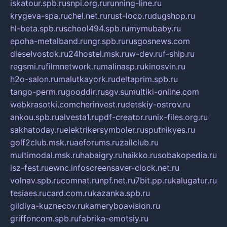
iskatour.spb.ru
snpi.org.ru
running-line.ru
krygeva-spa.ru
chel.net.ru
rust-loco.ru
dugshop.ru
hl-beta.spb.ru
school494.spb.ru
mymubaby.ru
epoha-metalband.ru
ngr.spb.ru
rusgosnews.com
dieselvostok.ru
24hostel.msk.ru
w-dev.ru
f-ship.ru
regsmi.ru
filmnetwork.ru
malinasp.ru
kinosvin.ru
h2o-salon.ru
malutkayork.ru
deltaprim.spb.ru
tango-perm.ru
gooddir.ru
sgv.su
multiki-online.com
webkrasotki.com
cherinvest.ru
detskiy-ostrov.ru
ankou.spb.ru
alvesta1.ru
pdf-creator.ru
nix-files.org.ru
sakhatoday.ru
elektrikersymboler.ru
sputnikyes.ru
golf2club.msk.ru
aeforums.ru
zallclub.ru
multimodal.msk.ru
habaigry.ru
haikko.ru
sobakopedia.ru
isz-fest.ru
ewnc.info
screensaver-clock.net.ru
volnav.spb.ru
comnat.ru
npf.net.ru
7bit.pp.ru
kalugatur.ru
tesiaes.ru
card.com.ru
kazanka.spb.ru
gildiya-kuznecov.ru
kameryboavision.ru
griffoncom.spb.ru
fabrika-emotsiy.ru