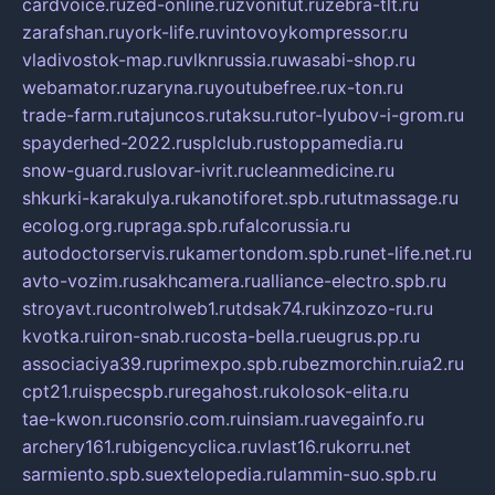
cardvoice.ru
zed-online.ru
zvonitut.ru
zebra-tlt.ru
zarafshan.ru
york-life.ru
vintovoykompressor.ru
vladivostok-map.ru
vlknrussia.ru
wasabi-shop.ru
webamator.ru
zaryna.ru
youtubefree.ru
x-ton.ru
trade-farm.ru
tajuncos.ru
taksu.ru
tor-lyubov-i-grom.ru
spayderhed-2022.ru
splclub.ru
stoppamedia.ru
snow-guard.ru
slovar-ivrit.ru
cleanmedicine.ru
shkurki-karakulya.ru
kanotiforet.spb.ru
tutmassage.ru
ecolog.org.ru
praga.spb.ru
falcorussia.ru
autodoctorservis.ru
kamertondom.spb.ru
net-life.net.ru
avto-vozim.ru
sakhcamera.ru
alliance-electro.spb.ru
stroyavt.ru
controlweb1.ru
tdsak74.ru
kinzozo-ru.ru
kvotka.ru
iron-snab.ru
costa-bella.ru
eugrus.pp.ru
associaciya39.ru
primexpo.spb.ru
bezmorchin.ru
ia2.ru
cpt21.ru
ispecspb.ru
regahost.ru
kolosok-elita.ru
tae-kwon.ru
consrio.com.ru
insiam.ru
avegainfo.ru
archery161.ru
bigencyclica.ru
vlast16.ru
korru.net
sarmiento.spb.su
extelopedia.ru
lammin-suo.spb.ru