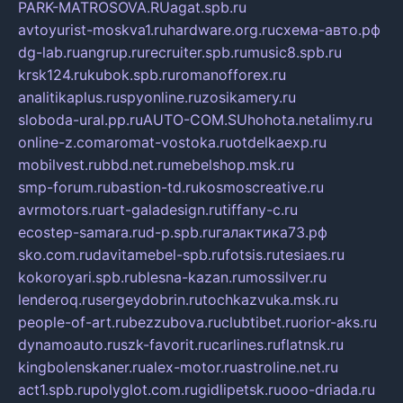
PARK-MATROSOVA.RU
agat.spb.ru
avtoyurist-moskva1.ru
hardware.org.ru
схема-авто.рф
dg-lab.ru
angrup.ru
recruiter.spb.ru
music8.spb.ru
krsk124.ru
kubok.spb.ru
romanofforex.ru
analitikaplus.ru
spyonline.ru
zosikamery.ru
sloboda-ural.pp.ru
AUTO-COM.SU
hohota.net
alimy.ru
online-z.com
aromat-vostoka.ru
otdelkaexp.ru
mobilvest.ru
bbd.net.ru
mebelshop.msk.ru
smp-forum.ru
bastion-td.ru
kosmoscreative.ru
avrmotors.ru
art-galadesign.ru
tiffany-c.ru
ecostep-samara.ru
d-p.spb.ru
галактика73.рф
sko.com.ru
davitamebel-spb.ru
fotsis.ru
tesiaes.ru
kokoroyari.spb.ru
blesna-kazan.ru
mossilver.ru
lenderoq.ru
sergeydobrin.ru
tochkazvuka.msk.ru
people-of-art.ru
bezzubova.ru
clubtibet.ru
orior-aks.ru
dynamoauto.ru
szk-favorit.ru
carlines.ru
flatnsk.ru
kingbolenskaner.ru
alex-motor.ru
astroline.net.ru
act1.spb.ru
polyglot.com.ru
gidlipetsk.ru
ooo-driada.ru