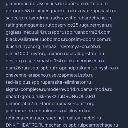
glamourai.ru
brassminus.ru
zabor-pro.ru
ftn.pp.ru
dorogoe58.ru
laimengpacker.ru
kuzova-zapchasti.ru
sageerp.ru
taxodrom.ru
dsrazvitie.ru
hardcity.net.ru
ratinghomegames.ru
topservice25.ru
gubernyan.ru
gtglasslined.ru
ii4.ru
tssport.spb.ru
andorra24.com
blackwallstreet.ru
oboimos.ru
optim-doors.com.ru
ikuch.ru
nycr.org.ru
npa21.ru
vremya-ch.spb.ru
desert000.ru
ivtorgi.ru
ifiori.ru
catalog-statei.ru
dcv.org.ru
spetsmaster174.ru
ipkameryhiseeu.ru
dum26.ru
ruspol.spb.ru
fr-opendp.ru
kam-solnyshko.ru
cheyenne-arapaho.ru
sevzapmetal.spb.ru
ted-lapidus.spb.ru
parasite-eliminator.ru
sigma-complete.ru
modernworld.ru
dama-moda.ru
eholot-group.ru
sk-nvkz.ru
DRONGOLD.RU
democratia2.ru
i-farmer.ru
mass-sport.org
jablonex.spb.ru
bookmess.ru
linkword.ru
refineua.com.ru
cs-spec.net.ru
altay-mebel.ru
DNK-THEATRE.RU
mechaniks.spb.ru
ipcamtechage.ru