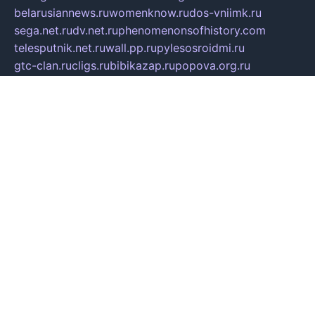
belarusiannews.ru
womenknow.ru
dos-vniimk.ru
sega.net.ru
dv.net.ru
phenomenonsofhistory.com
telesputnik.net.ru
wall.pp.ru
pylesosroidmi.ru
gtc-clan.ru
cligs.ru
bibikazap.ru
popova.org.ru
netwhistler.spb.ru
bellvil.ru
bonzon.ru
iss-vladik.ru
defiparis.net.ru
las-gryzas.ru
amku.ru
electednews.spb.ru
feather.org.ru
spar72.ru
tankiigri.ru
dominus.com.ru
ibtree.ru
sanykool.pp.ru
unixlib.org.ru
menatep.spb.ru
gartenterrassen.ru
printeka.ru
skvozilka.com.ru
parkovka-pub.ru
lovemobi.ru
art-ru.ru
emulatorz.com.ru
alucomp.com.ru
tatforum.com.ru
alternativa-profi.ru
dermakler.ru
artsurvey.ru
aredir.ru
khimspas.ru
centr-maxi.ru
2018r.ru
bort-stomer-defort.ru
professional2.ru
gibsons.ru
artselena.ru
art-pilot.ru
ingredient.spb.ru
npfpolimer.spb.ru
argentum.spb.ru
hom-edu.ru
af-num.ru
cashadvanceamericasev.org
trexp.spb.ru
apteka-gerzena.ru
vasilyevka.msk.ru