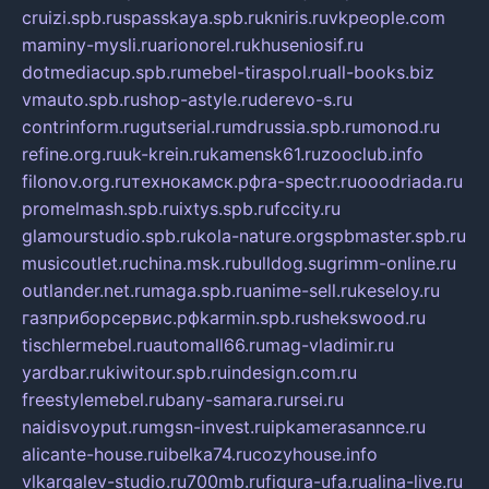
cruizi.spb.ru
spasskaya.spb.ru
kniris.ru
vkpeople.com
maminy-mysli.ru
arionorel.ru
khuseniosif.ru
dotmediacup.spb.ru
mebel-tiraspol.ru
all-books.biz
vmauto.spb.ru
shop-astyle.ru
derevo-s.ru
contrinform.ru
gutserial.ru
mdrussia.spb.ru
monod.ru
refine.org.ru
uk-krein.ru
kamensk61.ru
zooclub.info
filonov.org.ru
технокамск.рф
ra-spectr.ru
ooodriada.ru
promelmash.spb.ru
ixtys.spb.ru
fccity.ru
glamourstudio.spb.ru
kola-nature.org
spbmaster.spb.ru
musicoutlet.ru
china.msk.ru
bulldog.su
grimm-online.ru
outlander.net.ru
maga.spb.ru
anime-sell.ru
keseloy.ru
газприборсервис.рф
karmin.spb.ru
shekswood.ru
tischlermebel.ru
automall66.ru
mag-vladimir.ru
yardbar.ru
kiwitour.spb.ru
indesign.com.ru
freestylemebel.ru
bany-samara.ru
rsei.ru
naidisvoyput.ru
mgsn-invest.ru
ipkamerasannce.ru
alicante-house.ru
ibelka74.ru
cozyhouse.info
vlkargalev-studio.ru
700mb.ru
figura-ufa.ru
alina-live.ru