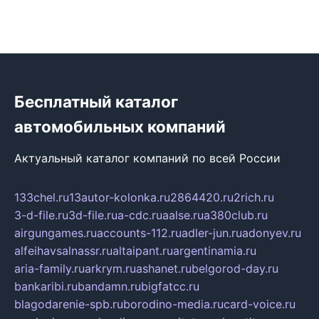
Бесплатный каталог
автомобильных компаний
Актуальный каталог компаний по всей России
133chel.ru
13autor-kolonka.ru
2864420.ru
2rich.ru
3-d-file.ru
3d-file.ru
a-cdc.ru
aalse.ru
a380club.ru
airgungames.ru
accounts-112.ru
adler-jun.ru
adonyev.ru
alfeihavsalnassr.ru
altaipant.ru
argentinamia.ru
aria-family.ru
arkrym.ru
ashanet.ru
belgorod-day.ru
bankaribi.ru
bandamn.ru
bigfatcc.ru
blagodarenie-spb.ru
borodino-media.ru
card-voice.ru