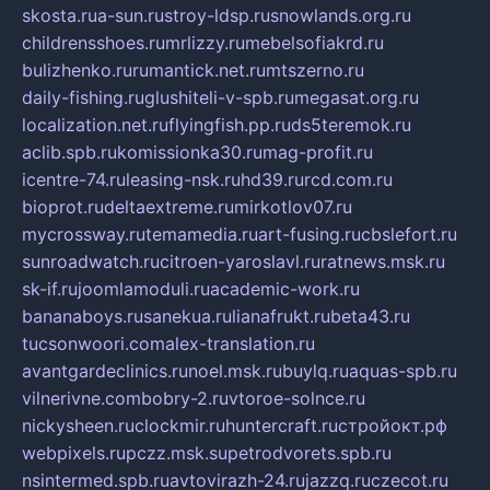
skosta.ru
a-sun.ru
stroy-ldsp.ru
snowlands.org.ru
childrensshoes.ru
mrlizzy.ru
mebelsofiakrd.ru
bulizhenko.ru
rumantick.net.ru
mtszerno.ru
daily-fishing.ru
glushiteli-v-spb.ru
megasat.org.ru
localization.net.ru
flyingfish.pp.ru
ds5teremok.ru
aclib.spb.ru
komissionka30.ru
mag-profit.ru
icentre-74.ru
leasing-nsk.ru
hd39.ru
rcd.com.ru
bioprot.ru
deltaextreme.ru
mirkotlov07.ru
mycrossway.ru
temamedia.ru
art-fusing.ru
cbslefort.ru
sunroadwatch.ru
citroen-yaroslavl.ru
ratnews.msk.ru
sk-if.ru
joomlamoduli.ru
academic-work.ru
bananaboys.ru
sanekua.ru
lianafrukt.ru
beta43.ru
tucsonwoori.com
alex-translation.ru
avantgardeclinics.ru
noel.msk.ru
buylq.ru
aquas-spb.ru
vilnerivne.com
bobry-2.ru
vtoroe-solnce.ru
nickysheen.ru
clockmir.ru
huntercraft.ru
стройокт.рф
webpixels.ru
pczz.msk.su
petrodvorets.spb.ru
nsintermed.spb.ru
avtovirazh-24.ru
jazzq.ru
czecot.ru