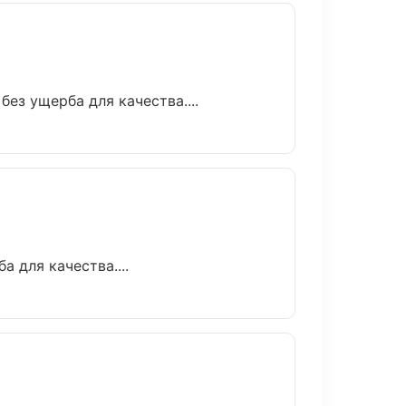
ез ущерба для качества....
 для качества....