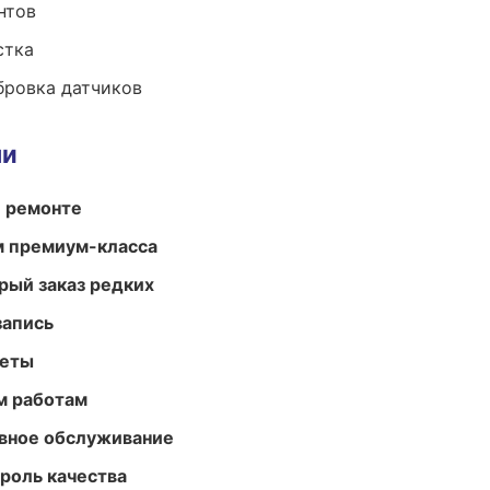
нтов
стка
ибровка датчиков
ми
и ремонте
м премиум-класса
рый заказ редких
запись
меты
м работам
вное обслуживание
роль качества