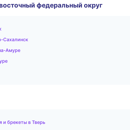
евосточный федеральный округ
к
о-Сахалинск
на-Амуре
уре
я и брекеты в Тверь