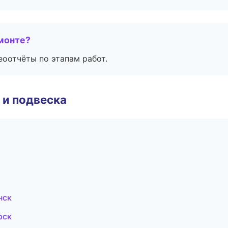
монте?
еоотчёты по этапам работ.
 и подвеска
ж
нск
рск