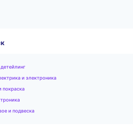
ск
 детейлинг
лектрика и электроника
и покраска
ктроника
вое и подвеска