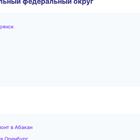
альный федеральный округ
рянск
онт в Абакан
и в Оренбург