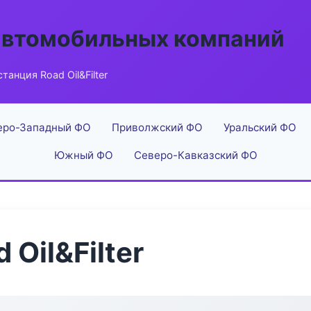
автомобильных компаний
танция Road Oil&Filter
еро-Западный ФО
Приволжский ФО
Уральский ФО
Южный ФО
Северо-Кавказский ФО
 Oil&Filter