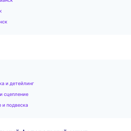
манск
к
нск
ка и детейлинг
и сцепление
е и подвеска