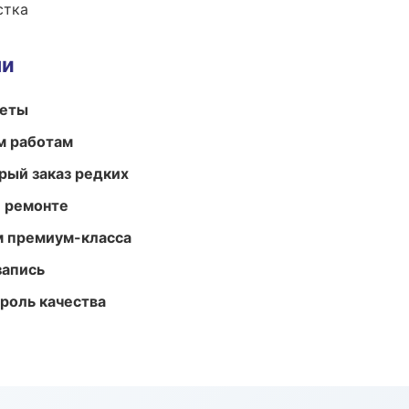
стка
ми
меты
м работам
рый заказ редких
и ремонте
м премиум-класса
запись
роль качества