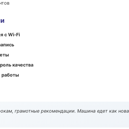
нтов
ми
 с Wi‑Fi
запись
меты
роль качества
е работы
окам, грамотные рекомендации. Машина едет как нова