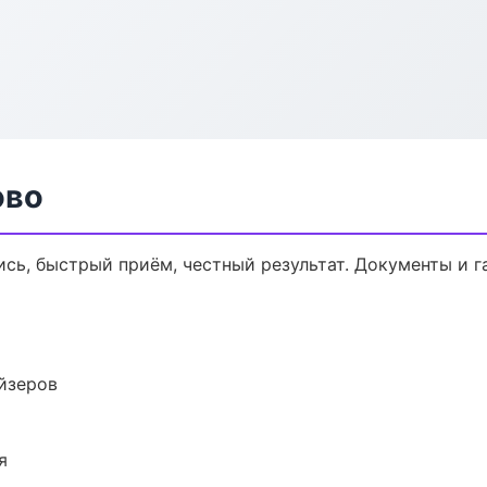
ово
ись, быстрый приём, честный результат. Документы и г
йзеров
я