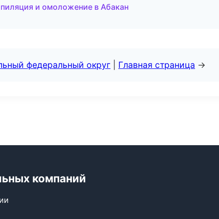
 эпиляция и омоложение в Абакан
альный федеральный округ
|
Главная страница
→
льных компаний
сии