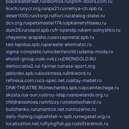
blackwallstreet.ru
oboimos.ru
optim-doors.com.ru
ikuch.ru
nycr.org.ru
npa21.ru
vremya-ch.spb.ru
desert000.ru
ivtorgi.ru
ifiori.ru
catalog-statei.ru
dcv.org.ru
spetsmaster174.ru
ipkameryhiseeu.ru
dum26.ru
ruspol.spb.ru
fr-opendp.ru
kam-solnyshko.ru
cheyenne-arapaho.ru
sevzapmetal.spb.ru
ted-lapidus.spb.ru
parasite-eliminator.ru
sigma-complete.ru
modernworld.ru
dama-moda.ru
eholot-group.ru
sk-nvkz.ru
DRONGOLD.RU
democratia2.ru
i-farmer.ru
mass-sport.org
jablonex.spb.ru
bookmess.ru
linkword.ru
refineua.com.ru
cs-spec.net.ru
altay-mebel.ru
DNK-THEATRE.RU
mechaniks.spb.ru
ipcamtechage.ru
skosta.ru
a-sun.ru
stroy-ldsp.ru
snowlands.org.ru
childrensshoes.ru
mrlizzy.ru
mebelsofiakrd.ru
bulizhenko.ru
rumantick.net.ru
mtszerno.ru
daily-fishing.ru
glushiteli-v-spb.ru
megasat.org.ru
localization.net.ru
flyingfish.pp.ru
ds5teremok.ru