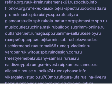
refine.org.ru
uk-krein.ru
kamensk61.ru
zooclub.info
filonov.org.ru
технокамск.рф
ra-spectr.ru
ooodriada.ru
promelmash.spb.ru
ixtys.spb.ru
fccity.ru
glamourstudio.spb.ru
kola-nature.org
spbmaster.spb.ru
musicoutlet.ru
china.msk.ru
bulldog.su
grimm-online.ru
outlander.net.ru
maga.spb.ru
anime-sell.ru
keseloy.ru
газприборсервис.рф
karmin.spb.ru
shekswood.ru
tischlermebel.ru
automall66.ru
mag-vladimir.ru
yardbar.ru
kiwitour.spb.ru
indesign.com.ru
freestylemebel.ru
bany-samara.ru
rsei.ru
naidisvoyput.ru
mgsn-invest.ru
ipkamerasannce.ru
alicante-house.ru
ibelka74.ru
cozyhouse.info
vlkargalev-studio.ru
700mb.ru
figura-ufa.ru
alina-live.ru
belarusiannews.ru
womenknow.ru
dos-vniimk.ru
sega.net.ru
dv.net.ru
phenomenonsofhistory.com
telesputnik.net.ru
wall.pp.ru
pylesosroidmi.ru
gtc-clan.ru
cligs.ru
bibikazap.ru
popova.org.ru
netwhistler.spb.ru
bellvil.ru
bonzon.ru
iss-vladik.ru