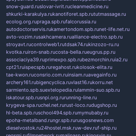
snow-guard.ru
slovar-ivrit.ru
cleanmedicine.ru
shkurki-karakulya.ru
kanotiforet.spb.ru
tutmassage.ru
ecolog.org.ru
praga.spb.ru
falcorussia.ru
autodoctorservis.ru
kamertondom.spb.ru
net-life.net.ru
avto-vozim.ru
sakhcamera.ru
alliance-electro.spb.ru
stroyavt.ru
controlweb1.ru
tdsak74.ru
kinzozo-ru.ru
kvotka.ru
iron-snab.ru
costa-bella.ru
eugrus.pp.ru
associaciya39.ru
primexpo.spb.ru
bezmorchin.ru
ia2.ru
cpt21.ru
ispecspb.ru
regahost.ru
kolosok-elita.ru
tae-kwon.ru
consrio.com.ru
insiam.ru
avegainfo.ru
archery161.ru
bigencyclica.ru
vlast16.ru
korru.net
sarmiento.spb.su
extelopedia.ru
lammin-suo.spb.ru
iskatour.spb.ru
snpi.org.ru
running-line.ru
krygeva-spa.ru
chel.net.ru
rust-loco.ru
dugshop.ru
hl-beta.spb.ru
school494.spb.ru
mymubaby.ru
epoha-metalband.ru
ngr.spb.ru
rusgosnews.com
dieselvostok.ru
24hostel.msk.ru
w-dev.ru
f-ship.ru
regsmi.ru
filmnetwork.ru
malinasp.ru
kinosvin.ru