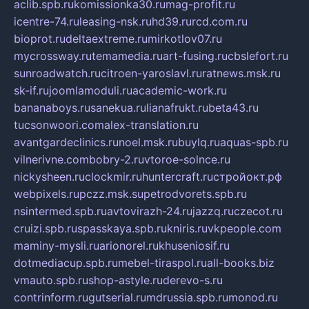
aclib.spb.ru
komissionka30.ru
mag-profit.ru
icentre-74.ru
leasing-nsk.ru
hd39.ru
rcd.com.ru
bioprot.ru
deltaextreme.ru
mirkotlov07.ru
mycrossway.ru
temamedia.ru
art-fusing.ru
cbslefort.ru
sunroadwatch.ru
citroen-yaroslavl.ru
ratnews.msk.ru
sk-if.ru
joomlamoduli.ru
academic-work.ru
bananaboys.ru
sanekua.ru
lianafrukt.ru
beta43.ru
tucsonwoori.com
alex-translation.ru
avantgardeclinics.ru
noel.msk.ru
buylq.ru
aquas-spb.ru
vilnerivne.com
bobry-2.ru
vtoroe-solnce.ru
nickysheen.ru
clockmir.ru
huntercraft.ru
стройокт.рф
webpixels.ru
pczz.msk.su
petrodvorets.spb.ru
nsintermed.spb.ru
avtovirazh-24.ru
jazzq.ru
czecot.ru
cruizi.spb.ru
spasskaya.spb.ru
kniris.ru
vkpeople.com
maminy-mysli.ru
arionorel.ru
khuseniosif.ru
dotmediacup.spb.ru
mebel-tiraspol.ru
all-books.biz
vmauto.spb.ru
shop-astyle.ru
derevo-s.ru
contrinform.ru
gutserial.ru
mdrussia.spb.ru
monod.ru