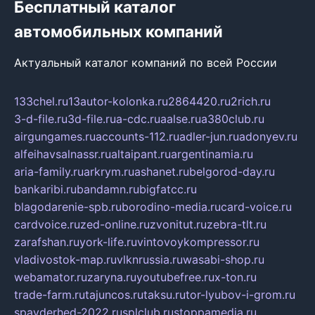
Бесплатный каталог
автомобильных компаний
Актуальный каталог компаний по всей России
133chel.ru
13autor-kolonka.ru
2864420.ru
2rich.ru
3-d-file.ru
3d-file.ru
a-cdc.ru
aalse.ru
a380club.ru
airgungames.ru
accounts-112.ru
adler-jun.ru
adonyev.ru
alfeihavsalnassr.ru
altaipant.ru
argentinamia.ru
aria-family.ru
arkrym.ru
ashanet.ru
belgorod-day.ru
bankaribi.ru
bandamn.ru
bigfatcc.ru
blagodarenie-spb.ru
borodino-media.ru
card-voice.ru
cardvoice.ru
zed-online.ru
zvonitut.ru
zebra-tlt.ru
zarafshan.ru
york-life.ru
vintovoykompressor.ru
vladivostok-map.ru
vlknrussia.ru
wasabi-shop.ru
webamator.ru
zaryna.ru
youtubefree.ru
x-ton.ru
trade-farm.ru
tajuncos.ru
taksu.ru
tor-lyubov-i-grom.ru
spayderhed-2022.ru
splclub.ru
stoppamedia.ru