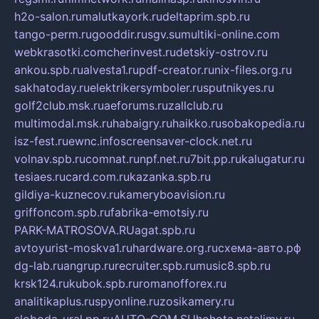
h2o-salon.ru
malutkayork.ru
deltaprim.spb.ru
tango-perm.ru
gooddir.ru
sgv.su
multiki-online.com
webkrasotki.com
cherinvest.ru
detskiy-ostrov.ru
ankou.spb.ru
alvesta1.ru
pdf-creator.ru
nix-files.org.ru
sakhatoday.ru
elektrikersymboler.ru
sputnikyes.ru
golf2club.msk.ru
aeforums.ru
zallclub.ru
multimodal.msk.ru
habaigry.ru
haikko.ru
sobakopedia.ru
isz-fest.ru
ewnc.info
screensaver-clock.net.ru
volnav.spb.ru
comnat.ru
npf.net.ru
7bit.pp.ru
kalugatur.ru
tesiaes.ru
card.com.ru
kazanka.spb.ru
gildiya-kuznecov.ru
kameryboavision.ru
griffoncom.spb.ru
fabrika-emotsiy.ru
PARK-MATROSOVA.RU
agat.spb.ru
avtoyurist-moskva1.ru
hardware.org.ru
схема-авто.рф
dg-lab.ru
angrup.ru
recruiter.spb.ru
music8.spb.ru
krsk124.ru
kubok.spb.ru
romanofforex.ru
analitikaplus.ru
spyonline.ru
zosikamery.ru
sloboda-ural.pp.ru
AUTO-COM.SU
hohota.net
alimy.ru