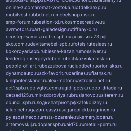
online-z.com
aromat-vostoka.ru
otdelkaexp.ru
mobilvest.ru
bbd.net.ru
mebelshop.msk.ru
smp-forum.ru
bastion-td.ru
kosmoscreative.ru
avrmotors.ru
art-galadesign.ru
tiffany-c.ru
ecostep-samara.ru
d-p.spb.ru
галактика73.рф
sko.com.ru
davitamebel-spb.ru
fotsis.ru
tesiaes.ru
kokoroyari.spb.ru
blesna-kazan.ru
mossilver.ru
lenderoq.ru
sergeydobrin.ru
tochkazvuka.msk.ru
people-of-art.ru
bezzubova.ru
clubtibet.ru
orior-aks.ru
dynamoauto.ru
szk-favorit.ru
carlines.ru
flatnsk.ru
kingbolenskaner.ru
alex-motor.ru
astroline.net.ru
act1.spb.ru
polyglot.com.ru
gidlipetsk.ru
ooo-driada.ru
detsad125.ru
mir-zdoroviya.ru
bruslanovo.ru
siterem.ru
council.spb.ru
лодкипатриот.рф
kafekolizey.ru
iclub.net.ru
gazon-easy.ru
sugarepilekb.ru
grinox.ru
pylesostineco.ru
msts-ozarenie.ru
kameryjooan.ru
artemovskij.ru
dopler.spb.ru
aid70.ru
metall-perm.ru