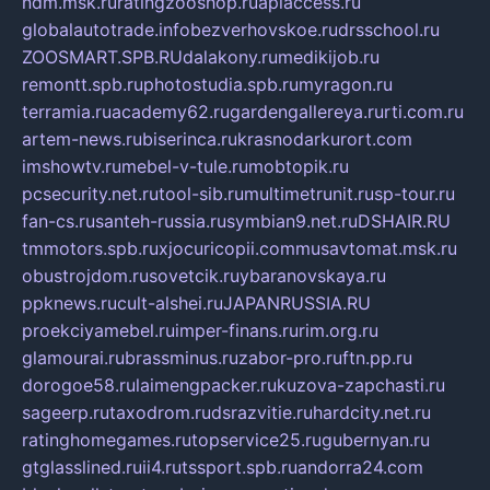
ndm.msk.ru
ratingzooshop.ru
apiaccess.ru
globalautotrade.info
bezverhovskoe.ru
drsschool.ru
ZOOSMART.SPB.RU
dalakony.ru
medikijob.ru
remontt.spb.ru
photostudia.spb.ru
myragon.ru
terramia.ru
academy62.ru
gardengallereya.ru
rti.com.ru
artem-news.ru
biserinca.ru
krasnodarkurort.com
imshowtv.ru
mebel-v-tule.ru
mobtopik.ru
pcsecurity.net.ru
tool-sib.ru
multimetrunit.ru
sp-tour.ru
fan-cs.ru
santeh-russia.ru
symbian9.net.ru
DSHAIR.RU
tmmotors.spb.ru
xjocuricopii.com
musavtomat.msk.ru
obustrojdom.ru
sovetcik.ru
ybaranovskaya.ru
ppknews.ru
cult-alshei.ru
JAPANRUSSIA.RU
proekciyamebel.ru
imper-finans.ru
rim.org.ru
glamourai.ru
brassminus.ru
zabor-pro.ru
ftn.pp.ru
dorogoe58.ru
laimengpacker.ru
kuzova-zapchasti.ru
sageerp.ru
taxodrom.ru
dsrazvitie.ru
hardcity.net.ru
ratinghomegames.ru
topservice25.ru
gubernyan.ru
gtglasslined.ru
ii4.ru
tssport.spb.ru
andorra24.com