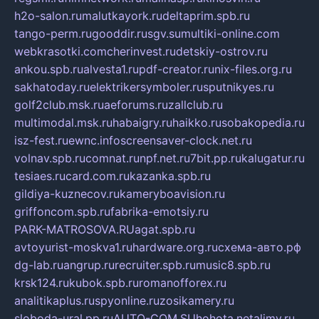
h2o-salon.ru
malutkayork.ru
deltaprim.spb.ru
tango-perm.ru
gooddir.ru
sgv.su
multiki-online.com
webkrasotki.com
cherinvest.ru
detskiy-ostrov.ru
ankou.spb.ru
alvesta1.ru
pdf-creator.ru
nix-files.org.ru
sakhatoday.ru
elektrikersymboler.ru
sputnikyes.ru
golf2club.msk.ru
aeforums.ru
zallclub.ru
multimodal.msk.ru
habaigry.ru
haikko.ru
sobakopedia.ru
isz-fest.ru
ewnc.info
screensaver-clock.net.ru
volnav.spb.ru
comnat.ru
npf.net.ru
7bit.pp.ru
kalugatur.ru
tesiaes.ru
card.com.ru
kazanka.spb.ru
gildiya-kuznecov.ru
kameryboavision.ru
griffoncom.spb.ru
fabrika-emotsiy.ru
PARK-MATROSOVA.RU
agat.spb.ru
avtoyurist-moskva1.ru
hardware.org.ru
схема-авто.рф
dg-lab.ru
angrup.ru
recruiter.spb.ru
music8.spb.ru
krsk124.ru
kubok.spb.ru
romanofforex.ru
analitikaplus.ru
spyonline.ru
zosikamery.ru
sloboda-ural.pp.ru
AUTO-COM.SU
hohota.net
alimy.ru