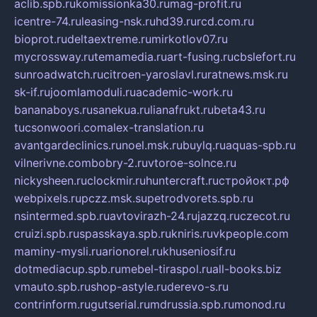
aclib.spb.ru
komissionka30.ru
mag-profit.ru
icentre-74.ru
leasing-nsk.ru
hd39.ru
rcd.com.ru
bioprot.ru
deltaextreme.ru
mirkotlov07.ru
mycrossway.ru
temamedia.ru
art-fusing.ru
cbslefort.ru
sunroadwatch.ru
citroen-yaroslavl.ru
ratnews.msk.ru
sk-if.ru
joomlamoduli.ru
academic-work.ru
bananaboys.ru
sanekua.ru
lianafrukt.ru
beta43.ru
tucsonwoori.com
alex-translation.ru
avantgardeclinics.ru
noel.msk.ru
buylq.ru
aquas-spb.ru
vilnerivne.com
bobry-2.ru
vtoroe-solnce.ru
nickysheen.ru
clockmir.ru
huntercraft.ru
стройокт.рф
webpixels.ru
pczz.msk.su
petrodvorets.spb.ru
nsintermed.spb.ru
avtovirazh-24.ru
jazzq.ru
czecot.ru
cruizi.spb.ru
spasskaya.spb.ru
kniris.ru
vkpeople.com
maminy-mysli.ru
arionorel.ru
khuseniosif.ru
dotmediacup.spb.ru
mebel-tiraspol.ru
all-books.biz
vmauto.spb.ru
shop-astyle.ru
derevo-s.ru
contrinform.ru
gutserial.ru
mdrussia.spb.ru
monod.ru