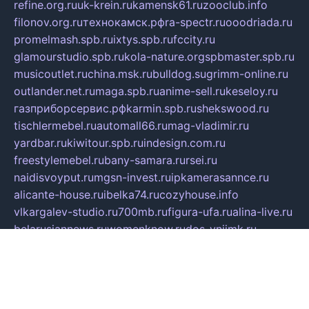
refine.org.ru
uk-krein.ru
kamensk61.ru
zooclub.info
filonov.org.ru
технокамск.рф
ra-spectr.ru
ooodriada.ru
promelmash.spb.ru
ixtys.spb.ru
fccity.ru
glamourstudio.spb.ru
kola-nature.org
spbmaster.spb.ru
musicoutlet.ru
china.msk.ru
bulldog.su
grimm-online.ru
outlander.net.ru
maga.spb.ru
anime-sell.ru
keseloy.ru
газприборсервис.рф
karmin.spb.ru
shekswood.ru
tischlermebel.ru
automall66.ru
mag-vladimir.ru
yardbar.ru
kiwitour.spb.ru
indesign.com.ru
freestylemebel.ru
bany-samara.ru
rsei.ru
naidisvoyput.ru
mgsn-invest.ru
ipkamerasannce.ru
alicante-house.ru
ibelka74.ru
cozyhouse.info
vlkargalev-studio.ru
700mb.ru
figura-ufa.ru
alina-live.ru
belarusiannews.ru
womenknow.ru
dos-vniimk.ru
sega.net.ru
dv.net.ru
phenomenonsofhistory.com
telesputnik.net.ru
wall.pp.ru
pylesosroidmi.ru
gtc-clan.ru
cligs.ru
bibikazap.ru
popova.org.ru
netwhistler.spb.ru
bellvil.ru
bonzon.ru
iss-vladik.ru