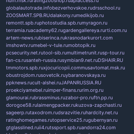
ndm.msk.ru
ratingzooshop.ru
apiaccess.ru
globalautotrade.info
bezverhovskoe.ru
drsschool.ru
ZOOSMART.SPB.RU
dalakony.ru
medikijob.ru
remontt.spb.ru
photostudia.spb.ru
myragon.ru
terramia.ru
academy62.ru
gardengallereya.ru
rti.com.ru
artem-news.ru
biserinca.ru
krasnodarkurort.com
imshowtv.ru
mebel-v-tule.ru
mobtopik.ru
pcsecurity.net.ru
tool-sib.ru
multimetrunit.ru
sp-tour.ru
fan-cs.ru
santeh-russia.ru
symbian9.net.ru
DSHAIR.RU
tmmotors.spb.ru
xjocuricopii.com
musavtomat.msk.ru
obustrojdom.ru
sovetcik.ru
ybaranovskaya.ru
ppknews.ru
cult-alshei.ru
JAPANRUSSIA.RU
proekciyamebel.ru
imper-finans.ru
rim.org.ru
glamourai.ru
brassminus.ru
zabor-pro.ru
ftn.pp.ru
dorogoe58.ru
laimengpacker.ru
kuzova-zapchasti.ru
sageerp.ru
taxodrom.ru
dsrazvitie.ru
hardcity.net.ru
ratinghomegames.ru
topservice25.ru
gubernyan.ru
gtglasslined.ru
ii4.ru
tssport.spb.ru
andorra24.com