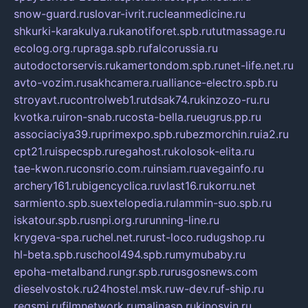
snow-guard.ru
slovar-ivrit.ru
cleanmedicine.ru
shkurki-karakulya.ru
kanotiforet.spb.ru
tutmassage.ru
ecolog.org.ru
praga.spb.ru
falcorussia.ru
autodoctorservis.ru
kamertondom.spb.ru
net-life.net.ru
avto-vozim.ru
sakhcamera.ru
alliance-electro.spb.ru
stroyavt.ru
controlweb1.ru
tdsak74.ru
kinzozo-ru.ru
kvotka.ru
iron-snab.ru
costa-bella.ru
eugrus.pp.ru
associaciya39.ru
primexpo.spb.ru
bezmorchin.ru
ia2.ru
cpt21.ru
ispecspb.ru
regahost.ru
kolosok-elita.ru
tae-kwon.ru
consrio.com.ru
insiam.ru
avegainfo.ru
archery161.ru
bigencyclica.ru
vlast16.ru
korru.net
sarmiento.spb.su
extelopedia.ru
lammin-suo.spb.ru
iskatour.spb.ru
snpi.org.ru
running-line.ru
krygeva-spa.ru
chel.net.ru
rust-loco.ru
dugshop.ru
hl-beta.spb.ru
school494.spb.ru
mymubaby.ru
epoha-metalband.ru
ngr.spb.ru
rusgosnews.com
dieselvostok.ru
24hostel.msk.ru
w-dev.ru
f-ship.ru
regsmi.ru
filmnetwork.ru
malinasp.ru
kinosvin.ru