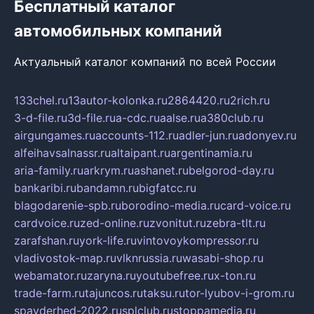
Бесплатный каталог
автомобильных компаний
Актуальный каталог компаний по всей России
133chel.ru
13autor-kolonka.ru
2864420.ru
2rich.ru
3-d-file.ru
3d-file.ru
a-cdc.ru
aalse.ru
a380club.ru
airgungames.ru
accounts-112.ru
adler-jun.ru
adonyev.ru
alfeihavsalnassr.ru
altaipant.ru
argentinamia.ru
aria-family.ru
arkrym.ru
ashanet.ru
belgorod-day.ru
bankaribi.ru
bandamn.ru
bigfatcc.ru
blagodarenie-spb.ru
borodino-media.ru
card-voice.ru
cardvoice.ru
zed-online.ru
zvonitut.ru
zebra-tlt.ru
zarafshan.ru
york-life.ru
vintovoykompressor.ru
vladivostok-map.ru
vlknrussia.ru
wasabi-shop.ru
webamator.ru
zaryna.ru
youtubefree.ru
x-ton.ru
trade-farm.ru
tajuncos.ru
taksu.ru
tor-lyubov-i-grom.ru
spayderhed-2022.ru
splclub.ru
stoppamedia.ru