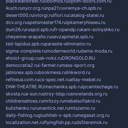
blackwallstreet.ru
oboimos.ru
optim-doors.com.ru
ikuch.ru
nycr.org.ru
npa21.ru
vremya-ch.spb.ru
desert000.ru
ivtorgi.ru
ifiori.ru
catalog-statei.ru
dcv.org.ru
spetsmaster174.ru
ipkameryhiseeu.ru
dum26.ru
ruspol.spb.ru
fr-opendp.ru
kam-solnyshko.ru
cheyenne-arapaho.ru
sevzapmetal.spb.ru
ted-lapidus.spb.ru
parasite-eliminator.ru
sigma-complete.ru
modernworld.ru
dama-moda.ru
eholot-group.ru
sk-nvkz.ru
DRONGOLD.RU
democratia2.ru
i-farmer.ru
mass-sport.org
jablonex.spb.ru
bookmess.ru
linkword.ru
refineua.com.ru
cs-spec.net.ru
altay-mebel.ru
DNK-THEATRE.RU
mechaniks.spb.ru
ipcamtechage.ru
skosta.ru
a-sun.ru
stroy-ldsp.ru
snowlands.org.ru
childrensshoes.ru
mrlizzy.ru
mebelsofiakrd.ru
bulizhenko.ru
rumantick.net.ru
mtszerno.ru
daily-fishing.ru
glushiteli-v-spb.ru
megasat.org.ru
localization.net.ru
flyingfish.pp.ru
ds5teremok.ru