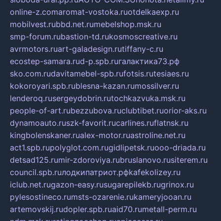
online-z.com
aromat-vostoka.ru
otdelkaexp.ru
mobilvest.ru
bbd.net.ru
mebelshop.msk.ru
smp-forum.ru
bastion-td.ru
kosmoscreative.ru
avrmotors.ru
art-galadesign.ru
tiffany-c.ru
ecostep-samara.ru
d-p.spb.ru
галактика73.рф
sko.com.ru
davitamebel-spb.ru
fotsis.ru
tesiaes.ru
kokoroyari.spb.ru
blesna-kazan.ru
mossilver.ru
lenderoq.ru
sergeydobrin.ru
tochkazvuka.msk.ru
people-of-art.ru
bezzubova.ru
clubtibet.ru
orior-aks.ru
dynamoauto.ru
szk-favorit.ru
carlines.ru
flatnsk.ru
kingbolenskaner.ru
alex-motor.ru
astroline.net.ru
act1.spb.ru
polyglot.com.ru
gidlipetsk.ru
ooo-driada.ru
detsad125.ru
mir-zdoroviya.ru
bruslanovo.ru
siterem.ru
council.spb.ru
лодкипатриот.рф
kafekolizey.ru
iclub.net.ru
gazon-easy.ru
sugarepilekb.ru
grinox.ru
pylesostineco.ru
msts-ozarenie.ru
kameryjooan.ru
artemovskij.ru
dopler.spb.ru
aid70.ru
metall-perm.ru