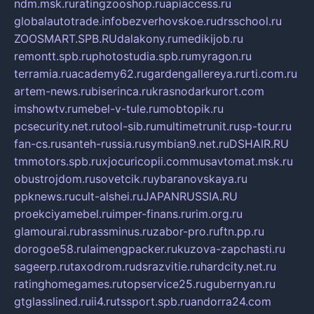
ndm.msk.ru
ratingzooshop.ru
apiaccess.ru
globalautotrade.info
bezverhovskoe.ru
drsschool.ru
ZOOSMART.SPB.RU
dalakony.ru
medikijob.ru
remontt.spb.ru
photostudia.spb.ru
myragon.ru
terramia.ru
academy62.ru
gardengallereya.ru
rti.com.ru
artem-news.ru
biserinca.ru
krasnodarkurort.com
imshowtv.ru
mebel-v-tule.ru
mobtopik.ru
pcsecurity.net.ru
tool-sib.ru
multimetrunit.ru
sp-tour.ru
fan-cs.ru
santeh-russia.ru
symbian9.net.ru
DSHAIR.RU
tmmotors.spb.ru
xjocuricopii.com
musavtomat.msk.ru
obustrojdom.ru
sovetcik.ru
ybaranovskaya.ru
ppknews.ru
cult-alshei.ru
JAPANRUSSIA.RU
proekciyamebel.ru
imper-finans.ru
rim.org.ru
glamourai.ru
brassminus.ru
zabor-pro.ru
ftn.pp.ru
dorogoe58.ru
laimengpacker.ru
kuzova-zapchasti.ru
sageerp.ru
taxodrom.ru
dsrazvitie.ru
hardcity.net.ru
ratinghomegames.ru
topservice25.ru
gubernyan.ru
gtglasslined.ru
ii4.ru
tssport.spb.ru
andorra24.com