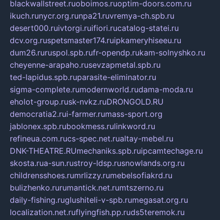
blackwallstreet.ru
oboimos.ru
optim-doors.com.ru
ikuch.ru
nycr.org.ru
npa21.ru
vremya-ch.spb.ru
desert000.ru
ivtorgi.ru
ifiori.ru
catalog-statei.ru
dcv.org.ru
spetsmaster174.ru
ipkameryhiseeu.ru
dum26.ru
ruspol.spb.ru
fr-opendp.ru
kam-solnyshko.ru
cheyenne-arapaho.ru
sevzapmetal.spb.ru
ted-lapidus.spb.ru
parasite-eliminator.ru
sigma-complete.ru
modernworld.ru
dama-moda.ru
eholot-group.ru
sk-nvkz.ru
DRONGOLD.RU
democratia2.ru
i-farmer.ru
mass-sport.org
jablonex.spb.ru
bookmess.ru
linkword.ru
refineua.com.ru
cs-spec.net.ru
altay-mebel.ru
DNK-THEATRE.RU
mechaniks.spb.ru
ipcamtechage.ru
skosta.ru
a-sun.ru
stroy-ldsp.ru
snowlands.org.ru
childrensshoes.ru
mrlizzy.ru
mebelsofiakrd.ru
bulizhenko.ru
rumantick.net.ru
mtszerno.ru
daily-fishing.ru
glushiteli-v-spb.ru
megasat.org.ru
localization.net.ru
flyingfish.pp.ru
ds5teremok.ru