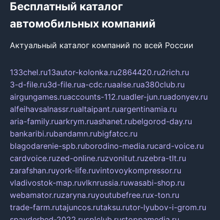
Бесплатный каталог
автомобильных компаний
Актуальный каталог компаний по всей России
133chel.ru
13autor-kolonka.ru
2864420.ru
2rich.ru
3-d-file.ru
3d-file.ru
a-cdc.ru
aalse.ru
a380club.ru
airgungames.ru
accounts-112.ru
adler-jun.ru
adonyev.ru
alfeihavsalnassr.ru
altaipant.ru
argentinamia.ru
aria-family.ru
arkrym.ru
ashanet.ru
belgorod-day.ru
bankaribi.ru
bandamn.ru
bigfatcc.ru
blagodarenie-spb.ru
borodino-media.ru
card-voice.ru
cardvoice.ru
zed-online.ru
zvonitut.ru
zebra-tlt.ru
zarafshan.ru
york-life.ru
vintovoykompressor.ru
vladivostok-map.ru
vlknrussia.ru
wasabi-shop.ru
webamator.ru
zaryna.ru
youtubefree.ru
x-ton.ru
trade-farm.ru
tajuncos.ru
taksu.ru
tor-lyubov-i-grom.ru
spayderhed-2022.ru
splclub.ru
stoppamedia.ru