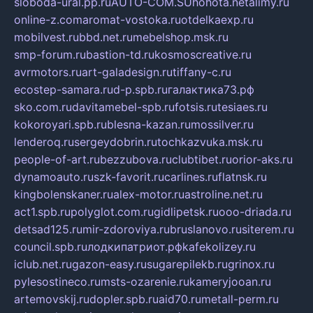
sloboda-ural.pp.ru
AUTO-COM.SU
hohota.net
alimy.ru
online-z.com
aromat-vostoka.ru
otdelkaexp.ru
mobilvest.ru
bbd.net.ru
mebelshop.msk.ru
smp-forum.ru
bastion-td.ru
kosmoscreative.ru
avrmotors.ru
art-galadesign.ru
tiffany-c.ru
ecostep-samara.ru
d-p.spb.ru
галактика73.рф
sko.com.ru
davitamebel-spb.ru
fotsis.ru
tesiaes.ru
kokoroyari.spb.ru
blesna-kazan.ru
mossilver.ru
lenderoq.ru
sergeydobrin.ru
tochkazvuka.msk.ru
people-of-art.ru
bezzubova.ru
clubtibet.ru
orior-aks.ru
dynamoauto.ru
szk-favorit.ru
carlines.ru
flatnsk.ru
kingbolenskaner.ru
alex-motor.ru
astroline.net.ru
act1.spb.ru
polyglot.com.ru
gidlipetsk.ru
ooo-driada.ru
detsad125.ru
mir-zdoroviya.ru
bruslanovo.ru
siterem.ru
council.spb.ru
лодкипатриот.рф
kafekolizey.ru
iclub.net.ru
gazon-easy.ru
sugarepilekb.ru
grinox.ru
pylesostineco.ru
msts-ozarenie.ru
kameryjooan.ru
artemovskij.ru
dopler.spb.ru
aid70.ru
metall-perm.ru