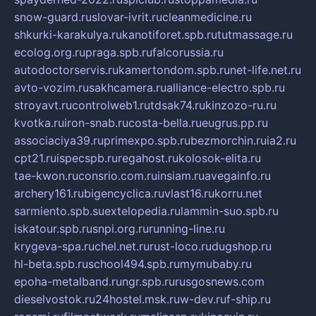
snow-guard.ru
slovar-ivrit.ru
cleanmedicine.ru
shkurki-karakulya.ru
kanotiforet.spb.ru
tutmassage.ru
ecolog.org.ru
praga.spb.ru
falcorussia.ru
autodoctorservis.ru
kamertondom.spb.ru
net-life.net.ru
avto-vozim.ru
sakhcamera.ru
alliance-electro.spb.ru
stroyavt.ru
controlweb1.ru
tdsak74.ru
kinzozo-ru.ru
kvotka.ru
iron-snab.ru
costa-bella.ru
eugrus.pp.ru
associaciya39.ru
primexpo.spb.ru
bezmorchin.ru
ia2.ru
cpt21.ru
ispecspb.ru
regahost.ru
kolosok-elita.ru
tae-kwon.ru
consrio.com.ru
insiam.ru
avegainfo.ru
archery161.ru
bigencyclica.ru
vlast16.ru
korru.net
sarmiento.spb.su
extelopedia.ru
lammin-suo.spb.ru
iskatour.spb.ru
snpi.org.ru
running-line.ru
krygeva-spa.ru
chel.net.ru
rust-loco.ru
dugshop.ru
hl-beta.spb.ru
school494.spb.ru
mymubaby.ru
epoha-metalband.ru
ngr.spb.ru
rusgosnews.com
dieselvostok.ru
24hostel.msk.ru
w-dev.ru
f-ship.ru