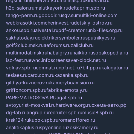
regsmi.ru
filmnetwork.ru
malinasp.ru
kinosvin.ru
h2o-salon.ru
malutkayork.ru
deltaprim.spb.ru
tango-perm.ru
gooddir.ru
sgv.su
multiki-online.com
webkrasotki.com
cherinvest.ru
detskiy-ostrov.ru
ankou.spb.ru
alvesta1.ru
pdf-creator.ru
nix-files.org.ru
sakhatoday.ru
elektrikersymboler.ru
sputnikyes.ru
golf2club.msk.ru
aeforums.ru
zallclub.ru
multimodal.msk.ru
habaigry.ru
haikko.ru
sobakopedia.ru
isz-fest.ru
ewnc.info
screensaver-clock.net.ru
volnav.spb.ru
comnat.ru
npf.net.ru
7bit.pp.ru
kalugatur.ru
tesiaes.ru
card.com.ru
kazanka.spb.ru
gildiya-kuznecov.ru
kameryboavision.ru
griffoncom.spb.ru
fabrika-emotsiy.ru
PARK-MATROSOVA.RU
agat.spb.ru
avtoyurist-moskva1.ru
hardware.org.ru
схема-авто.рф
dg-lab.ru
angrup.ru
recruiter.spb.ru
music8.spb.ru
krsk124.ru
kubok.spb.ru
romanofforex.ru
analitikaplus.ru
spyonline.ru
zosikamery.ru