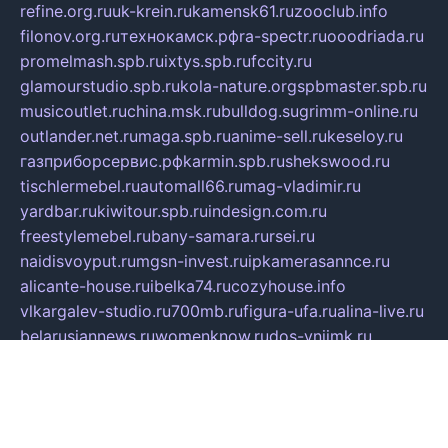
refine.org.ru
uk-krein.ru
kamensk61.ru
zooclub.info
filonov.org.ru
технокамск.рф
ra-spectr.ru
ooodriada.ru
promelmash.spb.ru
ixtys.spb.ru
fccity.ru
glamourstudio.spb.ru
kola-nature.org
spbmaster.spb.ru
musicoutlet.ru
china.msk.ru
bulldog.su
grimm-online.ru
outlander.net.ru
maga.spb.ru
anime-sell.ru
keseloy.ru
газприборсервис.рф
karmin.spb.ru
shekswood.ru
tischlermebel.ru
automall66.ru
mag-vladimir.ru
yardbar.ru
kiwitour.spb.ru
indesign.com.ru
freestylemebel.ru
bany-samara.ru
rsei.ru
naidisvoyput.ru
mgsn-invest.ru
ipkamerasannce.ru
alicante-house.ru
ibelka74.ru
cozyhouse.info
vlkargalev-studio.ru
700mb.ru
figura-ufa.ru
alina-live.ru
belarusiannews.ru
womenknow.ru
dos-vniimk.ru
sega.net.ru
dv.net.ru
phenomenonsofhistory.com
telesputnik.net.ru
wall.pp.ru
pylesosroidmi.ru
gtc-clan.ru
cligs.ru
bibikazap.ru
popova.org.ru
netwhistler.spb.ru
bellvil.ru
bonzon.ru
iss-vladik.ru