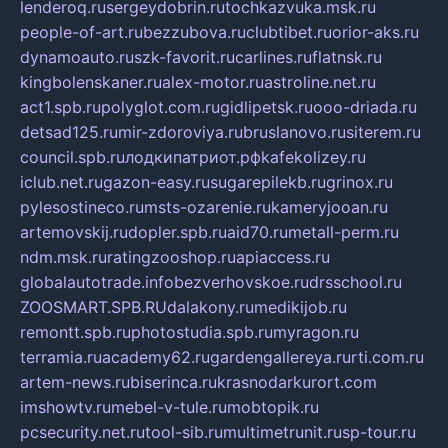
lenderoq.ru
sergeydobrin.ru
tochkazvuka.msk.ru
people-of-art.ru
bezzubova.ru
clubtibet.ru
orior-aks.ru
dynamoauto.ru
szk-favorit.ru
carlines.ru
flatnsk.ru
kingbolenskaner.ru
alex-motor.ru
astroline.net.ru
act1.spb.ru
polyglot.com.ru
gidlipetsk.ru
ooo-driada.ru
detsad125.ru
mir-zdoroviya.ru
bruslanovo.ru
siterem.ru
council.spb.ru
лодкипатриот.рф
kafekolizey.ru
iclub.net.ru
gazon-easy.ru
sugarepilekb.ru
grinox.ru
pylesostineco.ru
msts-ozarenie.ru
kameryjooan.ru
artemovskij.ru
dopler.spb.ru
aid70.ru
metall-perm.ru
ndm.msk.ru
ratingzooshop.ru
apiaccess.ru
globalautotrade.info
bezverhovskoe.ru
drsschool.ru
ZOOSMART.SPB.RU
dalakony.ru
medikijob.ru
remontt.spb.ru
photostudia.spb.ru
myragon.ru
terramia.ru
academy62.ru
gardengallereya.ru
rti.com.ru
artem-news.ru
biserinca.ru
krasnodarkurort.com
imshowtv.ru
mebel-v-tule.ru
mobtopik.ru
pcsecurity.net.ru
tool-sib.ru
multimetrunit.ru
sp-tour.ru