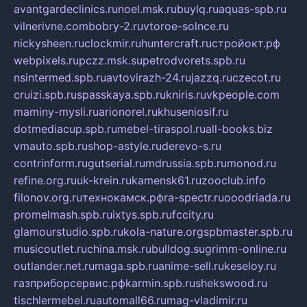
avantgardeclinics.ru
noel.msk.ru
buylq.ru
aquas-spb.ru
vilnerivne.com
bobry-2.ru
vtoroe-solnce.ru
nickysheen.ru
clockmir.ru
huntercraft.ru
стройокт.рф
webpixels.ru
pczz.msk.su
petrodvorets.spb.ru
nsintermed.spb.ru
avtovirazh-24.ru
jazzq.ru
czecot.ru
cruizi.spb.ru
spasskaya.spb.ru
kniris.ru
vkpeople.com
maminy-mysli.ru
arionorel.ru
khuseniosif.ru
dotmediacup.spb.ru
mebel-tiraspol.ru
all-books.biz
vmauto.spb.ru
shop-astyle.ru
derevo-s.ru
contrinform.ru
gutserial.ru
mdrussia.spb.ru
monod.ru
refine.org.ru
uk-krein.ru
kamensk61.ru
zooclub.info
filonov.org.ru
технокамск.рф
ra-spectr.ru
ooodriada.ru
promelmash.spb.ru
ixtys.spb.ru
fccity.ru
glamourstudio.spb.ru
kola-nature.org
spbmaster.spb.ru
musicoutlet.ru
china.msk.ru
bulldog.su
grimm-online.ru
outlander.net.ru
maga.spb.ru
anime-sell.ru
keseloy.ru
газприборсервис.рф
karmin.spb.ru
shekswood.ru
tischlermebel.ru
automall66.ru
mag-vladimir.ru