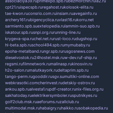
associaciya39.ru
primexpo.spb.ru
bezmorchin.ru
ia2.ru
cpt21.ru
ispecspb.ru
regahost.ru
kolosok-elita.ru
tae-kwon.ru
consrio.com.ru
insiam.ru
avegainfo.ru
archery161.ru
bigencyclica.ru
vlast16.ru
korru.net
sarmiento.spb.su
extelopedia.ru
lammin-suo.spb.ru
iskatour.spb.ru
snpi.org.ru
running-line.ru
krygeva-spa.ru
chel.net.ru
rust-loco.ru
dugshop.ru
hl-beta.spb.ru
school494.spb.ru
mymubaby.ru
epoha-metalband.ru
ngr.spb.ru
rusgosnews.com
dieselvostok.ru
24hostel.msk.ru
w-dev.ru
f-ship.ru
regsmi.ru
filmnetwork.ru
malinasp.ru
kinosvin.ru
h2o-salon.ru
malutkayork.ru
deltaprim.spb.ru
tango-perm.ru
gooddir.ru
sgv.su
multiki-online.com
webkrasotki.com
cherinvest.ru
detskiy-ostrov.ru
ankou.spb.ru
alvesta1.ru
pdf-creator.ru
nix-files.org.ru
sakhatoday.ru
elektrikersymboler.ru
sputnikyes.ru
golf2club.msk.ru
aeforums.ru
zallclub.ru
multimodal.msk.ru
habaigry.ru
haikko.ru
sobakopedia.ru