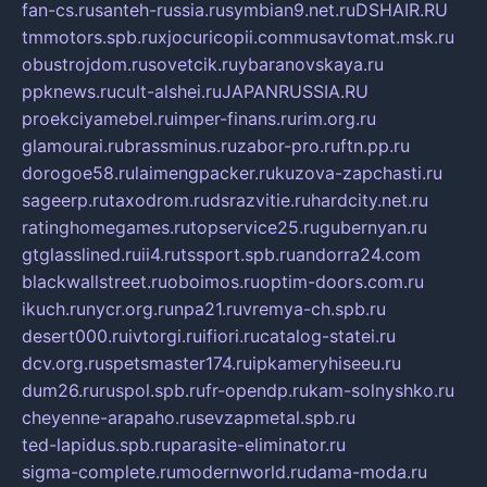
fan-cs.ru
santeh-russia.ru
symbian9.net.ru
DSHAIR.RU
tmmotors.spb.ru
xjocuricopii.com
musavtomat.msk.ru
obustrojdom.ru
sovetcik.ru
ybaranovskaya.ru
ppknews.ru
cult-alshei.ru
JAPANRUSSIA.RU
proekciyamebel.ru
imper-finans.ru
rim.org.ru
glamourai.ru
brassminus.ru
zabor-pro.ru
ftn.pp.ru
dorogoe58.ru
laimengpacker.ru
kuzova-zapchasti.ru
sageerp.ru
taxodrom.ru
dsrazvitie.ru
hardcity.net.ru
ratinghomegames.ru
topservice25.ru
gubernyan.ru
gtglasslined.ru
ii4.ru
tssport.spb.ru
andorra24.com
blackwallstreet.ru
oboimos.ru
optim-doors.com.ru
ikuch.ru
nycr.org.ru
npa21.ru
vremya-ch.spb.ru
desert000.ru
ivtorgi.ru
ifiori.ru
catalog-statei.ru
dcv.org.ru
spetsmaster174.ru
ipkameryhiseeu.ru
dum26.ru
ruspol.spb.ru
fr-opendp.ru
kam-solnyshko.ru
cheyenne-arapaho.ru
sevzapmetal.spb.ru
ted-lapidus.spb.ru
parasite-eliminator.ru
sigma-complete.ru
modernworld.ru
dama-moda.ru