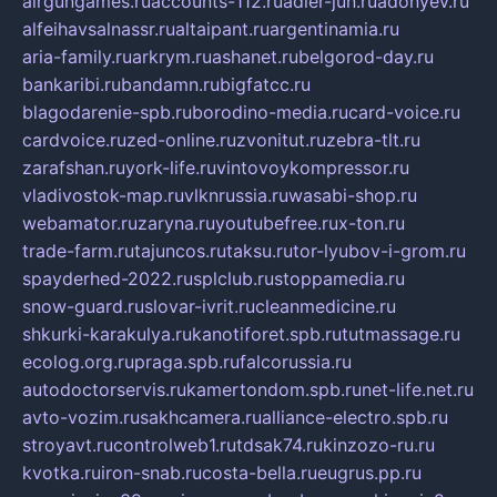
airgungames.ru
accounts-112.ru
adler-jun.ru
adonyev.ru
alfeihavsalnassr.ru
altaipant.ru
argentinamia.ru
aria-family.ru
arkrym.ru
ashanet.ru
belgorod-day.ru
bankaribi.ru
bandamn.ru
bigfatcc.ru
blagodarenie-spb.ru
borodino-media.ru
card-voice.ru
cardvoice.ru
zed-online.ru
zvonitut.ru
zebra-tlt.ru
zarafshan.ru
york-life.ru
vintovoykompressor.ru
vladivostok-map.ru
vlknrussia.ru
wasabi-shop.ru
webamator.ru
zaryna.ru
youtubefree.ru
x-ton.ru
trade-farm.ru
tajuncos.ru
taksu.ru
tor-lyubov-i-grom.ru
spayderhed-2022.ru
splclub.ru
stoppamedia.ru
snow-guard.ru
slovar-ivrit.ru
cleanmedicine.ru
shkurki-karakulya.ru
kanotiforet.spb.ru
tutmassage.ru
ecolog.org.ru
praga.spb.ru
falcorussia.ru
autodoctorservis.ru
kamertondom.spb.ru
net-life.net.ru
avto-vozim.ru
sakhcamera.ru
alliance-electro.spb.ru
stroyavt.ru
controlweb1.ru
tdsak74.ru
kinzozo-ru.ru
kvotka.ru
iron-snab.ru
costa-bella.ru
eugrus.pp.ru