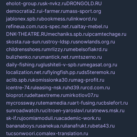
eholot-group.ru
sk-nvkz.ru
DRONGOLD.RU
democratia2.ru
i-farmer.ru
mass-sport.org
jablonex.spb.ru
bookmess.ru
linkword.ru
refineua.com.ru
cs-spec.net.ru
altay-mebel.ru
DNK-THEATRE.RU
mechaniks.spb.ru
ipcamtechage.ru
skosta.ru
a-sun.ru
stroy-ldsp.ru
snowlands.org.ru
childrensshoes.ru
mrlizzy.ru
mebelsofiakrd.ru
bulizhenko.ru
rumantick.net.ru
mtszerno.ru
daily-fishing.ru
glushiteli-v-spb.ru
megasat.org.ru
localization.net.ru
flyingfish.pp.ru
ds5teremok.ru
aclib.spb.ru
komissionka30.ru
mag-profit.ru
icentre-74.ru
leasing-nsk.ru
hd39.ru
rcd.com.ru
bioprot.ru
deltaextreme.ru
mirkotlov07.ru
mycrossway.ru
temamedia.ru
art-fusing.ru
cbslefort.ru
sunroadwatch.ru
citroen-yaroslavl.ru
ratnews.msk.ru
sk-if.ru
joomlamoduli.ru
academic-work.ru
bananaboys.ru
sanekua.ru
lianafrukt.ru
beta43.ru
tucsonwoori.com
alex-translation.ru