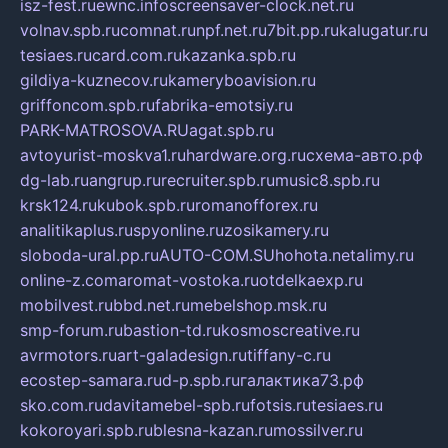
isz-fest.ru
ewnc.info
screensaver-clock.net.ru
volnav.spb.ru
comnat.ru
npf.net.ru
7bit.pp.ru
kalugatur.ru
tesiaes.ru
card.com.ru
kazanka.spb.ru
gildiya-kuznecov.ru
kameryboavision.ru
griffoncom.spb.ru
fabrika-emotsiy.ru
PARK-MATROSOVA.RU
agat.spb.ru
avtoyurist-moskva1.ru
hardware.org.ru
схема-авто.рф
dg-lab.ru
angrup.ru
recruiter.spb.ru
music8.spb.ru
krsk124.ru
kubok.spb.ru
romanofforex.ru
analitikaplus.ru
spyonline.ru
zosikamery.ru
sloboda-ural.pp.ru
AUTO-COM.SU
hohota.net
alimy.ru
online-z.com
aromat-vostoka.ru
otdelkaexp.ru
mobilvest.ru
bbd.net.ru
mebelshop.msk.ru
smp-forum.ru
bastion-td.ru
kosmoscreative.ru
avrmotors.ru
art-galadesign.ru
tiffany-c.ru
ecostep-samara.ru
d-p.spb.ru
галактика73.рф
sko.com.ru
davitamebel-spb.ru
fotsis.ru
tesiaes.ru
kokoroyari.spb.ru
blesna-kazan.ru
mossilver.ru