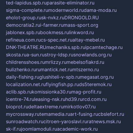
ted-lapidus.spb.ru
parasite-eliminator.ru
sigma-complete.ru
modernworld.ru
dama-moda.ru
eholot-group.ru
sk-nvkz.ru
DRONGOLD.RU
democratia2.ru
i-farmer.ru
mass-sport.org
jablonex.spb.ru
bookmess.ru
linkword.ru
refineua.com.ru
cs-spec.net.ru
altay-mebel.ru
DNK-THEATRE.RU
mechaniks.spb.ru
ipcamtechage.ru
skosta.ru
a-sun.ru
stroy-ldsp.ru
snowlands.org.ru
childrensshoes.ru
mrlizzy.ru
mebelsofiakrd.ru
bulizhenko.ru
rumantick.net.ru
mtszerno.ru
daily-fishing.ru
glushiteli-v-spb.ru
megasat.org.ru
localization.net.ru
flyingfish.pp.ru
ds5teremok.ru
aclib.spb.ru
komissionka30.ru
mag-profit.ru
icentre-74.ru
leasing-nsk.ru
hd39.ru
rcd.com.ru
bioprot.ru
deltaextreme.ru
mirkotlov07.ru
mycrossway.ru
temamedia.ru
art-fusing.ru
cbslefort.ru
sunroadwatch.ru
citroen-yaroslavl.ru
ratnews.msk.ru
sk-if.ru
joomlamoduli.ru
academic-work.ru