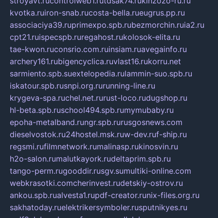
stroyavt.ru
controlweb1.ru
tdsak74.ru
kinzozo-ru.ru
kvotka.ru
iron-snab.ru
costa-bella.ru
eugrus.pp.ru
associaciya39.ru
primexpo.spb.ru
bezmorchin.ru
ia2.ru
cpt21.ru
ispecspb.ru
regahost.ru
kolosok-elita.ru
tae-kwon.ru
consrio.com.ru
insiam.ru
avegainfo.ru
archery161.ru
bigencyclica.ru
vlast16.ru
korru.net
sarmiento.spb.su
extelopedia.ru
lammin-suo.spb.ru
iskatour.spb.ru
snpi.org.ru
running-line.ru
krygeva-spa.ru
chel.net.ru
rust-loco.ru
dugshop.ru
hl-beta.spb.ru
school494.spb.ru
mymubaby.ru
epoha-metalband.ru
ngr.spb.ru
rusgosnews.com
dieselvostok.ru
24hostel.msk.ru
w-dev.ru
f-ship.ru
regsmi.ru
filmnetwork.ru
malinasp.ru
kinosvin.ru
h2o-salon.ru
malutkayork.ru
deltaprim.spb.ru
tango-perm.ru
gooddir.ru
sgv.su
multiki-online.com
webkrasotki.com
cherinvest.ru
detskiy-ostrov.ru
ankou.spb.ru
alvesta1.ru
pdf-creator.ru
nix-files.org.ru
sakhatoday.ru
elektrikersymboler.ru
sputnikyes.ru