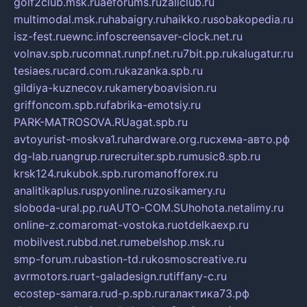
golf2club.msk.ru
aeforums.ru
zallclub.ru
multimodal.msk.ru
habaigry.ru
haikko.ru
sobakopedia.ru
isz-fest.ru
ewnc.info
screensaver-clock.net.ru
volnav.spb.ru
comnat.ru
npf.net.ru
7bit.pp.ru
kalugatur.ru
tesiaes.ru
card.com.ru
kazanka.spb.ru
gildiya-kuznecov.ru
kameryboavision.ru
griffoncom.spb.ru
fabrika-emotsiy.ru
PARK-MATROSOVA.RU
agat.spb.ru
avtoyurist-moskva1.ru
hardware.org.ru
схема-авто.рф
dg-lab.ru
angrup.ru
recruiter.spb.ru
music8.spb.ru
krsk124.ru
kubok.spb.ru
romanofforex.ru
analitikaplus.ru
spyonline.ru
zosikamery.ru
sloboda-ural.pp.ru
AUTO-COM.SU
hohota.net
alimy.ru
online-z.com
aromat-vostoka.ru
otdelkaexp.ru
mobilvest.ru
bbd.net.ru
mebelshop.msk.ru
smp-forum.ru
bastion-td.ru
kosmoscreative.ru
avrmotors.ru
art-galadesign.ru
tiffany-c.ru
ecostep-samara.ru
d-p.spb.ru
галактика73.рф