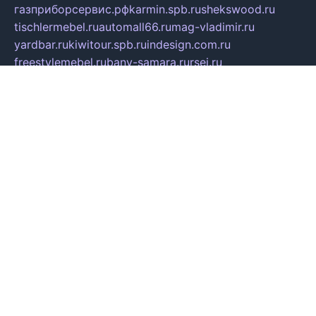
газприборсервис.рф
karmin.spb.ru
shekswood.ru
tischlermebel.ru
automall66.ru
mag-vladimir.ru
yardbar.ru
kiwitour.spb.ru
indesign.com.ru
freestylemebel.ru
bany-samara.ru
rsei.ru
naidisvoyput.ru
mgsn-invest.ru
ipkamerasannce.ru
alicante-house.ru
ibelka74.ru
cozyhouse.info
vlkargalev-studio.ru
700mb.ru
figura-ufa.ru
alina-live.ru
belarusiannews.ru
womenknow.ru
dos-vniimk.ru
sega.net.ru
dv.net.ru
phenomenonsofhistory.com
telesputnik.net.ru
wall.pp.ru
pylesosroidmi.ru
gtc-clan.ru
cligs.ru
bibikazap.ru
popova.org.ru
netwhistler.spb.ru
bellvil.ru
bonzon.ru
iss-vladik.ru
defiparis.net.ru
las-gryzas.ru
amku.ru
electednews.spb.ru
feather.org.ru
spar72.ru
tankiigri.ru
dominus.com.ru
ibtree.ru
sanykool.pp.ru
unixlib.org.ru
menatep.spb.ru
gartenterrassen.ru
printeka.ru
skvozilka.com.ru
parkovka-pub.ru
lovemobi.ru
art-ru.ru
emulatorz.com.ru
alucomp.com.ru
tatforum.com.ru