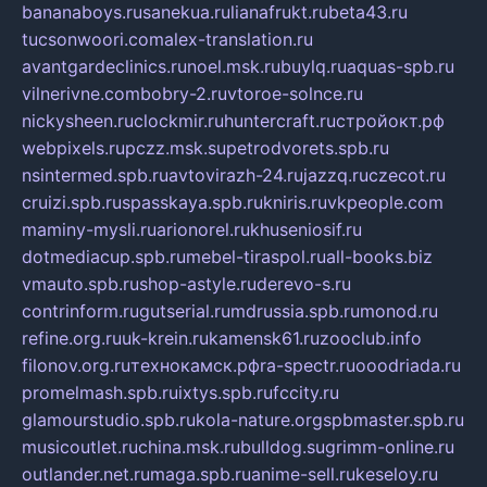
bananaboys.ru
sanekua.ru
lianafrukt.ru
beta43.ru
tucsonwoori.com
alex-translation.ru
avantgardeclinics.ru
noel.msk.ru
buylq.ru
aquas-spb.ru
vilnerivne.com
bobry-2.ru
vtoroe-solnce.ru
nickysheen.ru
clockmir.ru
huntercraft.ru
стройокт.рф
webpixels.ru
pczz.msk.su
petrodvorets.spb.ru
nsintermed.spb.ru
avtovirazh-24.ru
jazzq.ru
czecot.ru
cruizi.spb.ru
spasskaya.spb.ru
kniris.ru
vkpeople.com
maminy-mysli.ru
arionorel.ru
khuseniosif.ru
dotmediacup.spb.ru
mebel-tiraspol.ru
all-books.biz
vmauto.spb.ru
shop-astyle.ru
derevo-s.ru
contrinform.ru
gutserial.ru
mdrussia.spb.ru
monod.ru
refine.org.ru
uk-krein.ru
kamensk61.ru
zooclub.info
filonov.org.ru
технокамск.рф
ra-spectr.ru
ooodriada.ru
promelmash.spb.ru
ixtys.spb.ru
fccity.ru
glamourstudio.spb.ru
kola-nature.org
spbmaster.spb.ru
musicoutlet.ru
china.msk.ru
bulldog.su
grimm-online.ru
outlander.net.ru
maga.spb.ru
anime-sell.ru
keseloy.ru