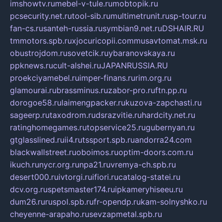
imshowtv.ru
mebel-v-tule.ru
mobtopik.ru
pcsecurity.net.ru
tool-sib.ru
multimetrunit.ru
sp-tour.ru
fan-cs.ru
santeh-russia.ru
symbian9.net.ru
DSHAIR.RU
tmmotors.spb.ru
xjocuricopii.com
musavtomat.msk.ru
obustrojdom.ru
sovetcik.ru
ybaranovskaya.ru
ppknews.ru
cult-alshei.ru
JAPANRUSSIA.RU
proekciyamebel.ru
imper-finans.ru
rim.org.ru
glamourai.ru
brassminus.ru
zabor-pro.ru
ftn.pp.ru
dorogoe58.ru
laimengpacker.ru
kuzova-zapchasti.ru
sageerp.ru
taxodrom.ru
dsrazvitie.ru
hardcity.net.ru
ratinghomegames.ru
topservice25.ru
gubernyan.ru
gtglasslined.ru
ii4.ru
tssport.spb.ru
andorra24.com
blackwallstreet.ru
oboimos.ru
optim-doors.com.ru
ikuch.ru
nycr.org.ru
npa21.ru
vremya-ch.spb.ru
desert000.ru
ivtorgi.ru
ifiori.ru
catalog-statei.ru
dcv.org.ru
spetsmaster174.ru
ipkameryhiseeu.ru
dum26.ru
ruspol.spb.ru
fr-opendp.ru
kam-solnyshko.ru
cheyenne-arapaho.ru
sevzapmetal.spb.ru