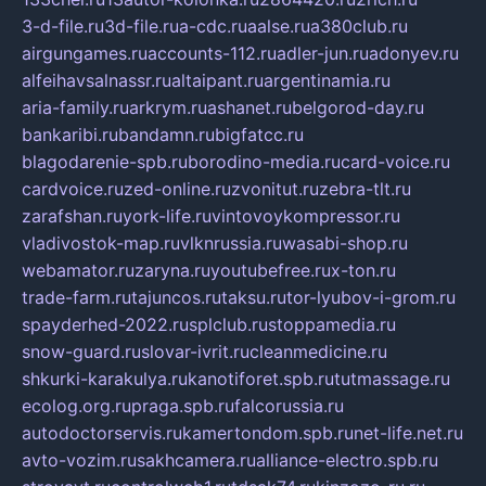
3-d-file.ru
3d-file.ru
a-cdc.ru
aalse.ru
a380club.ru
airgungames.ru
accounts-112.ru
adler-jun.ru
adonyev.ru
alfeihavsalnassr.ru
altaipant.ru
argentinamia.ru
aria-family.ru
arkrym.ru
ashanet.ru
belgorod-day.ru
bankaribi.ru
bandamn.ru
bigfatcc.ru
blagodarenie-spb.ru
borodino-media.ru
card-voice.ru
cardvoice.ru
zed-online.ru
zvonitut.ru
zebra-tlt.ru
zarafshan.ru
york-life.ru
vintovoykompressor.ru
vladivostok-map.ru
vlknrussia.ru
wasabi-shop.ru
webamator.ru
zaryna.ru
youtubefree.ru
x-ton.ru
trade-farm.ru
tajuncos.ru
taksu.ru
tor-lyubov-i-grom.ru
spayderhed-2022.ru
splclub.ru
stoppamedia.ru
snow-guard.ru
slovar-ivrit.ru
cleanmedicine.ru
shkurki-karakulya.ru
kanotiforet.spb.ru
tutmassage.ru
ecolog.org.ru
praga.spb.ru
falcorussia.ru
autodoctorservis.ru
kamertondom.spb.ru
net-life.net.ru
avto-vozim.ru
sakhcamera.ru
alliance-electro.spb.ru