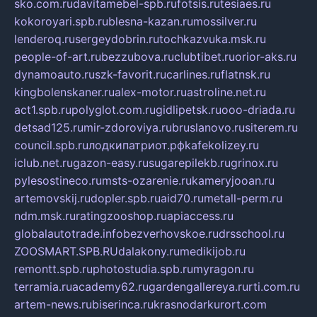
sko.com.ru
davitamebel-spb.ru
fotsis.ru
tesiaes.ru
kokoroyari.spb.ru
blesna-kazan.ru
mossilver.ru
lenderoq.ru
sergeydobrin.ru
tochkazvuka.msk.ru
people-of-art.ru
bezzubova.ru
clubtibet.ru
orior-aks.ru
dynamoauto.ru
szk-favorit.ru
carlines.ru
flatnsk.ru
kingbolenskaner.ru
alex-motor.ru
astroline.net.ru
act1.spb.ru
polyglot.com.ru
gidlipetsk.ru
ooo-driada.ru
detsad125.ru
mir-zdoroviya.ru
bruslanovo.ru
siterem.ru
council.spb.ru
лодкипатриот.рф
kafekolizey.ru
iclub.net.ru
gazon-easy.ru
sugarepilekb.ru
grinox.ru
pylesostineco.ru
msts-ozarenie.ru
kameryjooan.ru
artemovskij.ru
dopler.spb.ru
aid70.ru
metall-perm.ru
ndm.msk.ru
ratingzooshop.ru
apiaccess.ru
globalautotrade.info
bezverhovskoe.ru
drsschool.ru
ZOOSMART.SPB.RU
dalakony.ru
medikijob.ru
remontt.spb.ru
photostudia.spb.ru
myragon.ru
terramia.ru
academy62.ru
gardengallereya.ru
rti.com.ru
artem-news.ru
biserinca.ru
krasnodarkurort.com