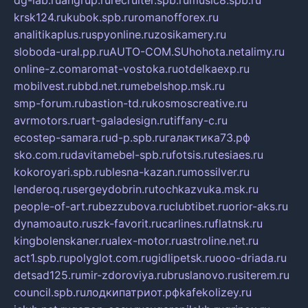
dg-lab.ru
angrup.ru
recruiter.spb.ru
music8.spb.ru
krsk124.ru
kubok.spb.ru
romanofforex.ru
analitikaplus.ru
spyonline.ru
zosikamery.ru
sloboda-ural.pp.ru
AUTO-COM.SU
hohota.net
alimy.ru
online-z.com
aromat-vostoka.ru
otdelkaexp.ru
mobilvest.ru
bbd.net.ru
mebelshop.msk.ru
smp-forum.ru
bastion-td.ru
kosmoscreative.ru
avrmotors.ru
art-galadesign.ru
tiffany-c.ru
ecostep-samara.ru
d-p.spb.ru
галактика73.рф
sko.com.ru
davitamebel-spb.ru
fotsis.ru
tesiaes.ru
kokoroyari.spb.ru
blesna-kazan.ru
mossilver.ru
lenderoq.ru
sergeydobrin.ru
tochkazvuka.msk.ru
people-of-art.ru
bezzubova.ru
clubtibet.ru
orior-aks.ru
dynamoauto.ru
szk-favorit.ru
carlines.ru
flatnsk.ru
kingbolenskaner.ru
alex-motor.ru
astroline.net.ru
act1.spb.ru
polyglot.com.ru
gidlipetsk.ru
ooo-driada.ru
detsad125.ru
mir-zdoroviya.ru
bruslanovo.ru
siterem.ru
council.spb.ru
лодкипатриот.рф
kafekolizey.ru