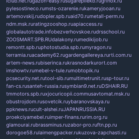
iclub.net.ru
gazon-easy.ru
sugarepilekb.ru
grinox.ru
pylesostineco.ru
msts-ozarenie.ru
kameryjooan.ru
artemovskij.ru
dopler.spb.ru
aid70.ru
metall-perm.ru
ndm.msk.ru
ratingzooshop.ru
apiaccess.ru
globalautotrade.info
bezverhovskoe.ru
drsschool.ru
ZOOSMART.SPB.RU
dalakony.ru
medikijob.ru
remontt.spb.ru
photostudia.spb.ru
myragon.ru
terramia.ru
academy62.ru
gardengallereya.ru
rti.com.ru
artem-news.ru
biserinca.ru
krasnodarkurort.com
imshowtv.ru
mebel-v-tule.ru
mobtopik.ru
pcsecurity.net.ru
tool-sib.ru
multimetrunit.ru
sp-tour.ru
fan-cs.ru
santeh-russia.ru
symbian9.net.ru
DSHAIR.RU
tmmotors.spb.ru
xjocuricopii.com
musavtomat.msk.ru
obustrojdom.ru
sovetcik.ru
ybaranovskaya.ru
ppknews.ru
cult-alshei.ru
JAPANRUSSIA.RU
proekciyamebel.ru
imper-finans.ru
rim.org.ru
glamourai.ru
brassminus.ru
zabor-pro.ru
ftn.pp.ru
dorogoe58.ru
laimengpacker.ru
kuzova-zapchasti.ru