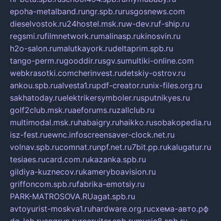
epoha-metalband.ru
ngr.spb.ru
rusgosnews.com
dieselvostok.ru
24hostel.msk.ru
w-dev.ru
f-ship.ru
regsmi.ru
filmnetwork.ru
malinasp.ru
kinosvin.ru
h2o-salon.ru
malutkayork.ru
deltaprim.spb.ru
tango-perm.ru
gooddir.ru
sgv.su
multiki-online.com
webkrasotki.com
cherinvest.ru
detskiy-ostrov.ru
ankou.spb.ru
alvesta1.ru
pdf-creator.ru
nix-files.org.ru
sakhatoday.ru
elektrikersymboler.ru
sputnikyes.ru
golf2club.msk.ru
aeforums.ru
zallclub.ru
multimodal.msk.ru
habaigry.ru
haikko.ru
sobakopedia.ru
isz-fest.ru
ewnc.info
screensaver-clock.net.ru
volnav.spb.ru
comnat.ru
npf.net.ru
7bit.pp.ru
kalugatur.ru
tesiaes.ru
card.com.ru
kazanka.spb.ru
gildiya-kuznecov.ru
kameryboavision.ru
griffoncom.spb.ru
fabrika-emotsiy.ru
PARK-MATROSOVA.RU
agat.spb.ru
avtoyurist-moskva1.ru
hardware.org.ru
схема-авто.рф