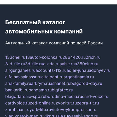
Бесплатный каталог
автомобильных компаний
Актуальный каталог компаний по всей России
133chel.ru
13autor-kolonka.ru
2864420.ru
2rich.ru
3-d-file.ru
3d-file.ru
a-cdc.ru
aalse.ru
a380club.ru
airgungames.ru
accounts-112.ru
adler-jun.ru
adonyev.ru
alfeihavsalnassr.ru
altaipant.ru
argentinamia.ru
aria-family.ru
arkrym.ru
ashanet.ru
belgorod-day.ru
bankaribi.ru
bandamn.ru
bigfatcc.ru
blagodarenie-spb.ru
borodino-media.ru
card-voice.ru
cardvoice.ru
zed-online.ru
zvonitut.ru
zebra-tlt.ru
zarafshan.ru
york-life.ru
vintovoykompressor.ru
vladivostok-map.ru
vlknrussia.ru
wasabi-shop.ru