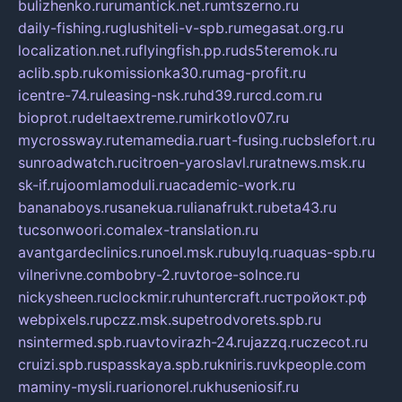
bulizhenko.ru
rumantick.net.ru
mtszerno.ru
daily-fishing.ru
glushiteli-v-spb.ru
megasat.org.ru
localization.net.ru
flyingfish.pp.ru
ds5teremok.ru
aclib.spb.ru
komissionka30.ru
mag-profit.ru
icentre-74.ru
leasing-nsk.ru
hd39.ru
rcd.com.ru
bioprot.ru
deltaextreme.ru
mirkotlov07.ru
mycrossway.ru
temamedia.ru
art-fusing.ru
cbslefort.ru
sunroadwatch.ru
citroen-yaroslavl.ru
ratnews.msk.ru
sk-if.ru
joomlamoduli.ru
academic-work.ru
bananaboys.ru
sanekua.ru
lianafrukt.ru
beta43.ru
tucsonwoori.com
alex-translation.ru
avantgardeclinics.ru
noel.msk.ru
buylq.ru
aquas-spb.ru
vilnerivne.com
bobry-2.ru
vtoroe-solnce.ru
nickysheen.ru
clockmir.ru
huntercraft.ru
стройокт.рф
webpixels.ru
pczz.msk.su
petrodvorets.spb.ru
nsintermed.spb.ru
avtovirazh-24.ru
jazzq.ru
czecot.ru
cruizi.spb.ru
spasskaya.spb.ru
kniris.ru
vkpeople.com
maminy-mysli.ru
arionorel.ru
khuseniosif.ru