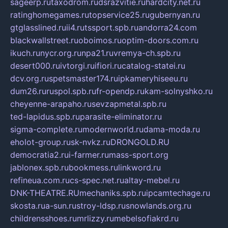
sageerp.ru
taxodrom.ru
dsrazvitie.ru
hardcity.net.ru
ratinghomegames.ru
topservice25.ru
gubernyan.ru
gtglasslined.ru
ii4.ru
tssport.spb.ru
andorra24.com
blackwallstreet.ru
oboimos.ru
optim-doors.com.ru
ikuch.ru
nycr.org.ru
npa21.ru
vremya-ch.spb.ru
desert000.ru
ivtorgi.ru
ifiori.ru
catalog-statei.ru
dcv.org.ru
spetsmaster174.ru
ipkameryhiseeu.ru
dum26.ru
ruspol.spb.ru
fr-opendp.ru
kam-solnyshko.ru
cheyenne-arapaho.ru
sevzapmetal.spb.ru
ted-lapidus.spb.ru
parasite-eliminator.ru
sigma-complete.ru
modernworld.ru
dama-moda.ru
eholot-group.ru
sk-nvkz.ru
DRONGOLD.RU
democratia2.ru
i-farmer.ru
mass-sport.org
jablonex.spb.ru
bookmess.ru
linkword.ru
refineua.com.ru
cs-spec.net.ru
altay-mebel.ru
DNK-THEATRE.RU
mechaniks.spb.ru
ipcamtechage.ru
skosta.ru
a-sun.ru
stroy-ldsp.ru
snowlands.org.ru
childrensshoes.ru
mrlizzy.ru
mebelsofiakrd.ru