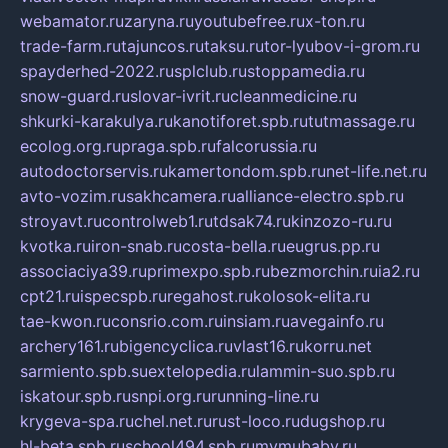
webamator.ru
zaryna.ru
youtubefree.ru
x-ton.ru
trade-farm.ru
tajuncos.ru
taksu.ru
tor-lyubov-i-grom.ru
spayderhed-2022.ru
splclub.ru
stoppamedia.ru
snow-guard.ru
slovar-ivrit.ru
cleanmedicine.ru
shkurki-karakulya.ru
kanotiforet.spb.ru
tutmassage.ru
ecolog.org.ru
praga.spb.ru
falcorussia.ru
autodoctorservis.ru
kamertondom.spb.ru
net-life.net.ru
avto-vozim.ru
sakhcamera.ru
alliance-electro.spb.ru
stroyavt.ru
controlweb1.ru
tdsak74.ru
kinzozo-ru.ru
kvotka.ru
iron-snab.ru
costa-bella.ru
eugrus.pp.ru
associaciya39.ru
primexpo.spb.ru
bezmorchin.ru
ia2.ru
cpt21.ru
ispecspb.ru
regahost.ru
kolosok-elita.ru
tae-kwon.ru
consrio.com.ru
insiam.ru
avegainfo.ru
archery161.ru
bigencyclica.ru
vlast16.ru
korru.net
sarmiento.spb.su
extelopedia.ru
lammin-suo.spb.ru
iskatour.spb.ru
snpi.org.ru
running-line.ru
krygeva-spa.ru
chel.net.ru
rust-loco.ru
dugshop.ru
hl-beta.spb.ru
school494.spb.ru
mymubaby.ru