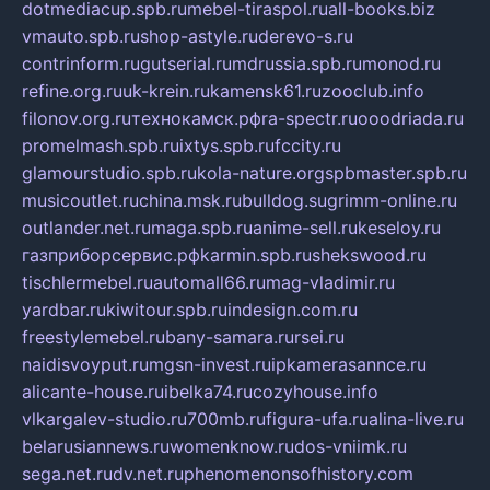
dotmediacup.spb.ru
mebel-tiraspol.ru
all-books.biz
vmauto.spb.ru
shop-astyle.ru
derevo-s.ru
contrinform.ru
gutserial.ru
mdrussia.spb.ru
monod.ru
refine.org.ru
uk-krein.ru
kamensk61.ru
zooclub.info
filonov.org.ru
технокамск.рф
ra-spectr.ru
ooodriada.ru
promelmash.spb.ru
ixtys.spb.ru
fccity.ru
glamourstudio.spb.ru
kola-nature.org
spbmaster.spb.ru
musicoutlet.ru
china.msk.ru
bulldog.su
grimm-online.ru
outlander.net.ru
maga.spb.ru
anime-sell.ru
keseloy.ru
газприборсервис.рф
karmin.spb.ru
shekswood.ru
tischlermebel.ru
automall66.ru
mag-vladimir.ru
yardbar.ru
kiwitour.spb.ru
indesign.com.ru
freestylemebel.ru
bany-samara.ru
rsei.ru
naidisvoyput.ru
mgsn-invest.ru
ipkamerasannce.ru
alicante-house.ru
ibelka74.ru
cozyhouse.info
vlkargalev-studio.ru
700mb.ru
figura-ufa.ru
alina-live.ru
belarusiannews.ru
womenknow.ru
dos-vniimk.ru
sega.net.ru
dv.net.ru
phenomenonsofhistory.com