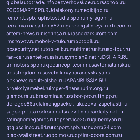
globalautotrade.info
bezverhovskoe.ru
drsschool.ru
ZOOSMART.SPB.RU
dalakony.ru
medikijob.ru
remontt.spb.ru
photostudia.spb.ru
myragon.ru
terramia.ru
academy62.ru
gardengallereya.ru
rti.com.ru
artem-news.ru
biserinca.ru
krasnodarkurort.com
imshowtv.ru
mebel-v-tule.ru
mobtopik.ru
pcsecurity.net.ru
tool-sib.ru
multimetrunit.ru
sp-tour.ru
fan-cs.ru
santeh-russia.ru
symbian9.net.ru
DSHAIR.RU
tmmotors.spb.ru
xjocuricopii.com
musavtomat.msk.ru
obustrojdom.ru
sovetcik.ru
ybaranovskaya.ru
ppknews.ru
cult-alshei.ru
JAPANRUSSIA.RU
proekciyamebel.ru
imper-finans.ru
rim.org.ru
glamourai.ru
brassminus.ru
zabor-pro.ru
ftn.pp.ru
dorogoe58.ru
laimengpacker.ru
kuzova-zapchasti.ru
sageerp.ru
taxodrom.ru
dsrazvitie.ru
hardcity.net.ru
ratinghomegames.ru
topservice25.ru
gubernyan.ru
gtglasslined.ru
ii4.ru
tssport.spb.ru
andorra24.com
blackwallstreet.ru
oboimos.ru
optim-doors.com.ru