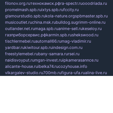
filonov.org.ru
технокамск.рф
ra-spectr.ru
ooodriada.ru
promelmash.spb.ru
ixtys.spb.ru
fccity.ru
glamourstudio.spb.ru
kola-nature.org
spbmaster.spb.ru
musicoutlet.ru
china.msk.ru
bulldog.su
grimm-online.ru
outlander.net.ru
maga.spb.ru
anime-sell.ru
keseloy.ru
газприборсервис.рф
karmin.spb.ru
shekswood.ru
tischlermebel.ru
automall66.ru
mag-vladimir.ru
yardbar.ru
kiwitour.spb.ru
indesign.com.ru
freestylemebel.ru
bany-samara.ru
rsei.ru
naidisvoyput.ru
mgsn-invest.ru
ipkamerasannce.ru
alicante-house.ru
ibelka74.ru
cozyhouse.info
vlkargalev-studio.ru
700mb.ru
figura-ufa.ru
alina-live.ru
belarusiannews.ru
womenknow.ru
dos-vniimk.ru
sega.net.ru
dv.net.ru
phenomenonsofhistory.com
telesputnik.net.ru
wall.pp.ru
pylesosroidmi.ru
gtc-clan.ru
cligs.ru
bibikazap.ru
popova.org.ru
netwhistler.spb.ru
bellvil.ru
bonzon.ru
iss-vladik.ru
defiparis.net.ru
las-gryzas.ru
amku.ru