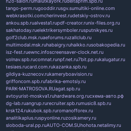
h2o-salon.ru
malutkayork.ru
deltaprim.spb.ru
tango-perm.ru
gooddir.ru
sgv.su
multiki-online.com
webkrasotki.com
cherinvest.ru
detskiy-ostrov.ru
ankou.spb.ru
alvesta1.ru
pdf-creator.ru
nix-files.org.ru
sakhatoday.ru
elektrikersymboler.ru
sputnikyes.ru
golf2club.msk.ru
aeforums.ru
zallclub.ru
multimodal.msk.ru
habaigry.ru
haikko.ru
sobakopedia.ru
isz-fest.ru
ewnc.info
screensaver-clock.net.ru
volnav.spb.ru
comnat.ru
npf.net.ru
7bit.pp.ru
kalugatur.ru
tesiaes.ru
card.com.ru
kazanka.spb.ru
gildiya-kuznecov.ru
kameryboavision.ru
griffoncom.spb.ru
fabrika-emotsiy.ru
PARK-MATROSOVA.RU
agat.spb.ru
avtoyurist-moskva1.ru
hardware.org.ru
схема-авто.рф
dg-lab.ru
angrup.ru
recruiter.spb.ru
music8.spb.ru
krsk124.ru
kubok.spb.ru
romanofforex.ru
analitikaplus.ru
spyonline.ru
zosikamery.ru
sloboda-ural.pp.ru
AUTO-COM.SU
hohota.net
alimy.ru