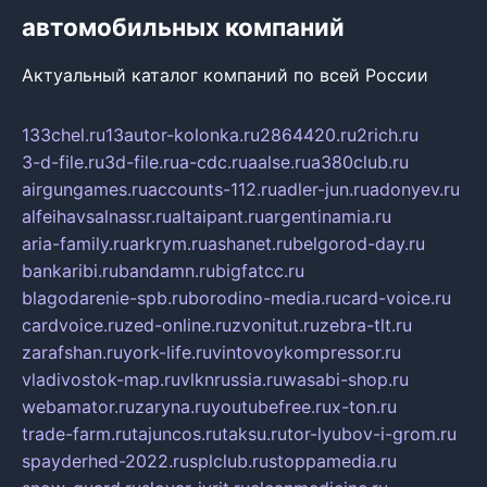
автомобильных компаний
Актуальный каталог компаний по всей России
133chel.ru
13autor-kolonka.ru
2864420.ru
2rich.ru
3-d-file.ru
3d-file.ru
a-cdc.ru
aalse.ru
a380club.ru
airgungames.ru
accounts-112.ru
adler-jun.ru
adonyev.ru
alfeihavsalnassr.ru
altaipant.ru
argentinamia.ru
aria-family.ru
arkrym.ru
ashanet.ru
belgorod-day.ru
bankaribi.ru
bandamn.ru
bigfatcc.ru
blagodarenie-spb.ru
borodino-media.ru
card-voice.ru
cardvoice.ru
zed-online.ru
zvonitut.ru
zebra-tlt.ru
zarafshan.ru
york-life.ru
vintovoykompressor.ru
vladivostok-map.ru
vlknrussia.ru
wasabi-shop.ru
webamator.ru
zaryna.ru
youtubefree.ru
x-ton.ru
trade-farm.ru
tajuncos.ru
taksu.ru
tor-lyubov-i-grom.ru
spayderhed-2022.ru
splclub.ru
stoppamedia.ru