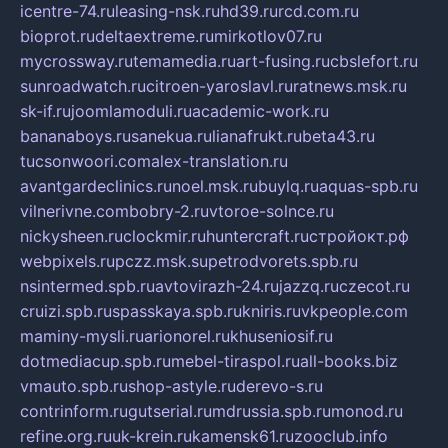
icentre-74.ru
leasing-nsk.ru
hd39.ru
rcd.com.ru
bioprot.ru
deltaextreme.ru
mirkotlov07.ru
mycrossway.ru
temamedia.ru
art-fusing.ru
cbslefort.ru
sunroadwatch.ru
citroen-yaroslavl.ru
ratnews.msk.ru
sk-if.ru
joomlamoduli.ru
academic-work.ru
bananaboys.ru
sanekua.ru
lianafrukt.ru
beta43.ru
tucsonwoori.com
alex-translation.ru
avantgardeclinics.ru
noel.msk.ru
buylq.ru
aquas-spb.ru
vilnerivne.com
bobry-2.ru
vtoroe-solnce.ru
nickysheen.ru
clockmir.ru
huntercraft.ru
стройокт.рф
webpixels.ru
pczz.msk.su
petrodvorets.spb.ru
nsintermed.spb.ru
avtovirazh-24.ru
jazzq.ru
czecot.ru
cruizi.spb.ru
spasskaya.spb.ru
kniris.ru
vkpeople.com
maminy-mysli.ru
arionorel.ru
khuseniosif.ru
dotmediacup.spb.ru
mebel-tiraspol.ru
all-books.biz
vmauto.spb.ru
shop-astyle.ru
derevo-s.ru
contrinform.ru
gutserial.ru
mdrussia.spb.ru
monod.ru
refine.org.ru
uk-krein.ru
kamensk61.ru
zooclub.info