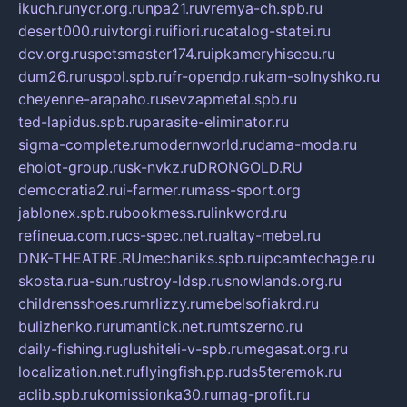
ikuch.ru
nycr.org.ru
npa21.ru
vremya-ch.spb.ru
desert000.ru
ivtorgi.ru
ifiori.ru
catalog-statei.ru
dcv.org.ru
spetsmaster174.ru
ipkameryhiseeu.ru
dum26.ru
ruspol.spb.ru
fr-opendp.ru
kam-solnyshko.ru
cheyenne-arapaho.ru
sevzapmetal.spb.ru
ted-lapidus.spb.ru
parasite-eliminator.ru
sigma-complete.ru
modernworld.ru
dama-moda.ru
eholot-group.ru
sk-nvkz.ru
DRONGOLD.RU
democratia2.ru
i-farmer.ru
mass-sport.org
jablonex.spb.ru
bookmess.ru
linkword.ru
refineua.com.ru
cs-spec.net.ru
altay-mebel.ru
DNK-THEATRE.RU
mechaniks.spb.ru
ipcamtechage.ru
skosta.ru
a-sun.ru
stroy-ldsp.ru
snowlands.org.ru
childrensshoes.ru
mrlizzy.ru
mebelsofiakrd.ru
bulizhenko.ru
rumantick.net.ru
mtszerno.ru
daily-fishing.ru
glushiteli-v-spb.ru
megasat.org.ru
localization.net.ru
flyingfish.pp.ru
ds5teremok.ru
aclib.spb.ru
komissionka30.ru
mag-profit.ru