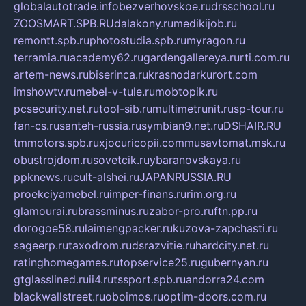
globalautotrade.info
bezverhovskoe.ru
drsschool.ru
ZOOSMART.SPB.RU
dalakony.ru
medikijob.ru
remontt.spb.ru
photostudia.spb.ru
myragon.ru
terramia.ru
academy62.ru
gardengallereya.ru
rti.com.ru
artem-news.ru
biserinca.ru
krasnodarkurort.com
imshowtv.ru
mebel-v-tule.ru
mobtopik.ru
pcsecurity.net.ru
tool-sib.ru
multimetrunit.ru
sp-tour.ru
fan-cs.ru
santeh-russia.ru
symbian9.net.ru
DSHAIR.RU
tmmotors.spb.ru
xjocuricopii.com
musavtomat.msk.ru
obustrojdom.ru
sovetcik.ru
ybaranovskaya.ru
ppknews.ru
cult-alshei.ru
JAPANRUSSIA.RU
proekciyamebel.ru
imper-finans.ru
rim.org.ru
glamourai.ru
brassminus.ru
zabor-pro.ru
ftn.pp.ru
dorogoe58.ru
laimengpacker.ru
kuzova-zapchasti.ru
sageerp.ru
taxodrom.ru
dsrazvitie.ru
hardcity.net.ru
ratinghomegames.ru
topservice25.ru
gubernyan.ru
gtglasslined.ru
ii4.ru
tssport.spb.ru
andorra24.com
blackwallstreet.ru
oboimos.ru
optim-doors.com.ru