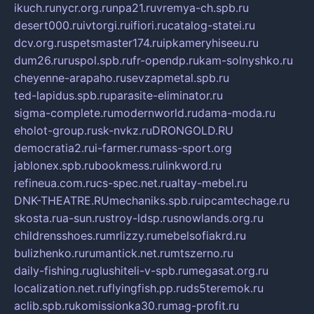
ikuch.ru
nycr.org.ru
npa21.ru
vremya-ch.spb.ru
desert000.ru
ivtorgi.ru
ifiori.ru
catalog-statei.ru
dcv.org.ru
spetsmaster174.ru
ipkameryhiseeu.ru
dum26.ru
ruspol.spb.ru
fr-opendp.ru
kam-solnyshko.ru
cheyenne-arapaho.ru
sevzapmetal.spb.ru
ted-lapidus.spb.ru
parasite-eliminator.ru
sigma-complete.ru
modernworld.ru
dama-moda.ru
eholot-group.ru
sk-nvkz.ru
DRONGOLD.RU
democratia2.ru
i-farmer.ru
mass-sport.org
jablonex.spb.ru
bookmess.ru
linkword.ru
refineua.com.ru
cs-spec.net.ru
altay-mebel.ru
DNK-THEATRE.RU
mechaniks.spb.ru
ipcamtechage.ru
skosta.ru
a-sun.ru
stroy-ldsp.ru
snowlands.org.ru
childrensshoes.ru
mrlizzy.ru
mebelsofiakrd.ru
bulizhenko.ru
rumantick.net.ru
mtszerno.ru
daily-fishing.ru
glushiteli-v-spb.ru
megasat.org.ru
localization.net.ru
flyingfish.pp.ru
ds5teremok.ru
aclib.spb.ru
komissionka30.ru
mag-profit.ru