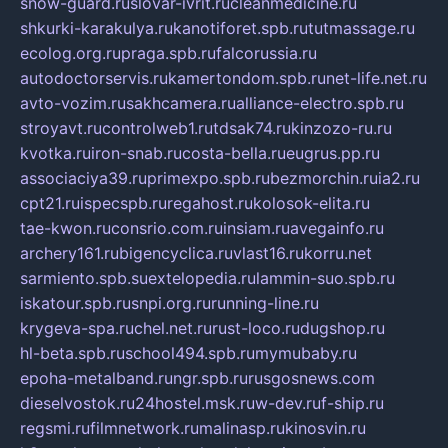
snow-guard.ru
slovar-ivrit.ru
cleanmedicine.ru
shkurki-karakulya.ru
kanotiforet.spb.ru
tutmassage.ru
ecolog.org.ru
praga.spb.ru
falcorussia.ru
autodoctorservis.ru
kamertondom.spb.ru
net-life.net.ru
avto-vozim.ru
sakhcamera.ru
alliance-electro.spb.ru
stroyavt.ru
controlweb1.ru
tdsak74.ru
kinzozo-ru.ru
kvotka.ru
iron-snab.ru
costa-bella.ru
eugrus.pp.ru
associaciya39.ru
primexpo.spb.ru
bezmorchin.ru
ia2.ru
cpt21.ru
ispecspb.ru
regahost.ru
kolosok-elita.ru
tae-kwon.ru
consrio.com.ru
insiam.ru
avegainfo.ru
archery161.ru
bigencyclica.ru
vlast16.ru
korru.net
sarmiento.spb.su
extelopedia.ru
lammin-suo.spb.ru
iskatour.spb.ru
snpi.org.ru
running-line.ru
krygeva-spa.ru
chel.net.ru
rust-loco.ru
dugshop.ru
hl-beta.spb.ru
school494.spb.ru
mymubaby.ru
epoha-metalband.ru
ngr.spb.ru
rusgosnews.com
dieselvostok.ru
24hostel.msk.ru
w-dev.ru
f-ship.ru
regsmi.ru
filmnetwork.ru
malinasp.ru
kinosvin.ru