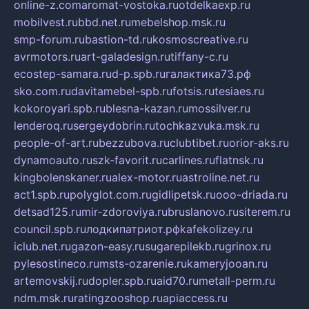
online-z.com
aromat-vostoka.ru
otdelkaexp.ru
mobilvest.ru
bbd.net.ru
mebelshop.msk.ru
smp-forum.ru
bastion-td.ru
kosmoscreative.ru
avrmotors.ru
art-galadesign.ru
tiffany-c.ru
ecostep-samara.ru
d-p.spb.ru
галактика73.рф
sko.com.ru
davitamebel-spb.ru
fotsis.ru
tesiaes.ru
kokoroyari.spb.ru
blesna-kazan.ru
mossilver.ru
lenderoq.ru
sergeydobrin.ru
tochkazvuka.msk.ru
people-of-art.ru
bezzubova.ru
clubtibet.ru
orior-aks.ru
dynamoauto.ru
szk-favorit.ru
carlines.ru
flatnsk.ru
kingbolenskaner.ru
alex-motor.ru
astroline.net.ru
act1.spb.ru
polyglot.com.ru
gidlipetsk.ru
ooo-driada.ru
detsad125.ru
mir-zdoroviya.ru
bruslanovo.ru
siterem.ru
council.spb.ru
лодкипатриот.рф
kafekolizey.ru
iclub.net.ru
gazon-easy.ru
sugarepilekb.ru
grinox.ru
pylesostineco.ru
msts-ozarenie.ru
kameryjooan.ru
artemovskij.ru
dopler.spb.ru
aid70.ru
metall-perm.ru
ndm.msk.ru
ratingzooshop.ru
apiaccess.ru