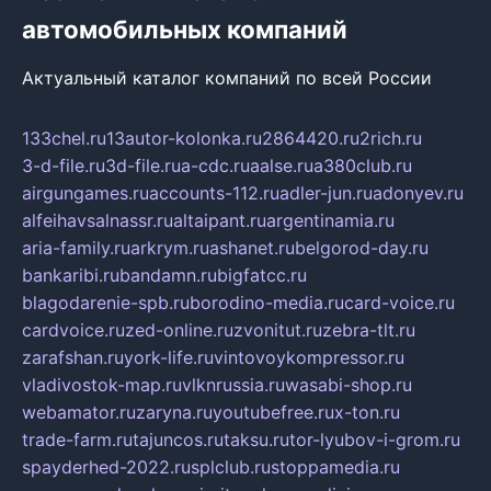
автомобильных компаний
Актуальный каталог компаний по всей России
133chel.ru
13autor-kolonka.ru
2864420.ru
2rich.ru
3-d-file.ru
3d-file.ru
a-cdc.ru
aalse.ru
a380club.ru
airgungames.ru
accounts-112.ru
adler-jun.ru
adonyev.ru
alfeihavsalnassr.ru
altaipant.ru
argentinamia.ru
aria-family.ru
arkrym.ru
ashanet.ru
belgorod-day.ru
bankaribi.ru
bandamn.ru
bigfatcc.ru
blagodarenie-spb.ru
borodino-media.ru
card-voice.ru
cardvoice.ru
zed-online.ru
zvonitut.ru
zebra-tlt.ru
zarafshan.ru
york-life.ru
vintovoykompressor.ru
vladivostok-map.ru
vlknrussia.ru
wasabi-shop.ru
webamator.ru
zaryna.ru
youtubefree.ru
x-ton.ru
trade-farm.ru
tajuncos.ru
taksu.ru
tor-lyubov-i-grom.ru
spayderhed-2022.ru
splclub.ru
stoppamedia.ru