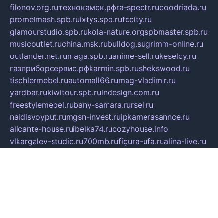
filonov.org.ru
технокамск.рф
ra-spectr.ru
ooodriada.ru
promelmash.spb.ru
ixtys.spb.ru
fccity.ru
glamourstudio.spb.ru
kola-nature.org
spbmaster.spb.ru
musicoutlet.ru
china.msk.ru
bulldog.su
grimm-online.ru
outlander.net.ru
maga.spb.ru
anime-sell.ru
keseloy.ru
газприборсервис.рф
karmin.spb.ru
shekswood.ru
tischlermebel.ru
automall66.ru
mag-vladimir.ru
yardbar.ru
kiwitour.spb.ru
indesign.com.ru
freestylemebel.ru
bany-samara.ru
rsei.ru
naidisvoyput.ru
mgsn-invest.ru
ipkamerasannce.ru
alicante-house.ru
ibelka74.ru
cozyhouse.info
vlkargalev-studio.ru
700mb.ru
figura-ufa.ru
alina-live.ru
belarusiannews.ru
womenknow.ru
dos-vniimk.ru
sega.net.ru
dv.net.ru
phenomenonsofhistory.com
telesputnik.net.ru
wall.pp.ru
pylesosroidmi.ru
gtc-clan.ru
cligs.ru
bibikazap.ru
popova.org.ru
netwhistler.spb.ru
bellvil.ru
bonzon.ru
iss-vladik.ru
defiparis.net.ru
las-gryzas.ru
amku.ru