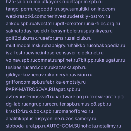
h2o-salon.ru
malutkayork.ru
deltaprim.spb.ru
tango-perm.ru
gooddir.ru
sgv.su
multiki-online.com
webkrasotki.com
cherinvest.ru
detskiy-ostrov.ru
ankou.spb.ru
alvesta1.ru
pdf-creator.ru
nix-files.org.ru
sakhatoday.ru
elektrikersymboler.ru
sputnikyes.ru
golf2club.msk.ru
aeforums.ru
zallclub.ru
multimodal.msk.ru
habaigry.ru
haikko.ru
sobakopedia.ru
isz-fest.ru
ewnc.info
screensaver-clock.net.ru
volnav.spb.ru
comnat.ru
npf.net.ru
7bit.pp.ru
kalugatur.ru
tesiaes.ru
card.com.ru
kazanka.spb.ru
gildiya-kuznecov.ru
kameryboavision.ru
griffoncom.spb.ru
fabrika-emotsiy.ru
PARK-MATROSOVA.RU
agat.spb.ru
avtoyurist-moskva1.ru
hardware.org.ru
схема-авто.рф
dg-lab.ru
angrup.ru
recruiter.spb.ru
music8.spb.ru
krsk124.ru
kubok.spb.ru
romanofforex.ru
analitikaplus.ru
spyonline.ru
zosikamery.ru
sloboda-ural.pp.ru
AUTO-COM.SU
hohota.net
alimy.ru