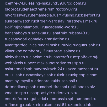
icentre-74.ru
leasing-nsk.ru
hd39.ru
rcd.com.ru
bioprot.ru
deltaextreme.ru
mirkotlov07.ru
mycrossway.ru
temamedia.ru
art-fusing.ru
cbslefort.ru
sunroadwatch.ru
citroen-yaroslavl.ru
ratnews.msk.ru
sk-if.ru
joomlamoduli.ru
academic-work.ru
bananaboys.ru
sanekua.ru
lianafrukt.ru
beta43.ru
tucsonwoori.com
alex-translation.ru
avantgardeclinics.ru
noel.msk.ru
buylq.ru
aquas-spb.ru
vilnerivne.com
bobry-2.ru
vtoroe-solnce.ru
nickysheen.ru
clockmir.ru
huntercraft.ru
стройокт.рф
webpixels.ru
pczz.msk.su
petrodvorets.spb.ru
nsintermed.spb.ru
avtovirazh-24.ru
jazzq.ru
czecot.ru
cruizi.spb.ru
spasskaya.spb.ru
kniris.ru
vkpeople.com
maminy-mysli.ru
arionorel.ru
khuseniosif.ru
dotmediacup.spb.ru
mebel-tiraspol.ru
all-books.biz
vmauto.spb.ru
shop-astyle.ru
derevo-s.ru
contrinform.ru
gutserial.ru
mdrussia.spb.ru
monod.ru
refine.org.ru
uk-krein.ru
kamensk61.ru
zooclub.info