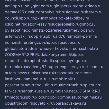
act1.spb.ru
polyglot.com.ru
gidlipetsk.ru
ooo-driada.ru
detsad125.ru
mir-zdoroviya.ru
bruslanovo.ru
siterem.ru
council.spb.ru
лодкипатриот.рф
kafekolizey.ru
iclub.net.ru
gazon-easy.ru
sugarepilekb.ru
grinox.ru
pylesostineco.ru
msts-ozarenie.ru
kameryjooan.ru
artemovskij.ru
dopler.spb.ru
aid70.ru
metall-perm.ru
ndm.msk.ru
ratingzooshop.ru
apiaccess.ru
globalautotrade.info
bezverhovskoe.ru
drsschool.ru
ZOOSMART.SPB.RU
dalakony.ru
medikijob.ru
remontt.spb.ru
photostudia.spb.ru
myragon.ru
terramia.ru
academy62.ru
gardengallereya.ru
rti.com.ru
artem-news.ru
biserinca.ru
krasnodarkurort.com
imshowtv.ru
mebel-v-tule.ru
mobtopik.ru
pcsecurity.net.ru
tool-sib.ru
multimetrunit.ru
sp-tour.ru
fan-cs.ru
santeh-russia.ru
symbian9.net.ru
DSHAIR.RU
tmmotors.spb.ru
xjocuricopii.com
musavtomat.msk.ru
obustrojdom.ru
sovetcik.ru
ybaranovskaya.ru