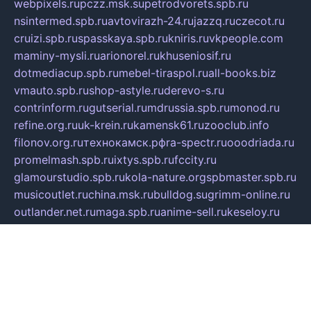
webpixels.ru
pczz.msk.su
petrodvorets.spb.ru
nsintermed.spb.ru
avtovirazh-24.ru
jazzq.ru
czecot.ru
cruizi.spb.ru
spasskaya.spb.ru
kniris.ru
vkpeople.com
maminy-mysli.ru
arionorel.ru
khuseniosif.ru
dotmediacup.spb.ru
mebel-tiraspol.ru
all-books.biz
vmauto.spb.ru
shop-astyle.ru
derevo-s.ru
contrinform.ru
gutserial.ru
mdrussia.spb.ru
monod.ru
refine.org.ru
uk-krein.ru
kamensk61.ru
zooclub.info
filonov.org.ru
технокамск.рф
ra-spectr.ru
ooodriada.ru
promelmash.spb.ru
ixtys.spb.ru
fccity.ru
glamourstudio.spb.ru
kola-nature.org
spbmaster.spb.ru
musicoutlet.ru
china.msk.ru
bulldog.su
grimm-online.ru
outlander.net.ru
maga.spb.ru
anime-sell.ru
keseloy.ru
газприборсервис.рф
karmin.spb.ru
shekswood.ru
tischlermebel.ru
automall66.ru
mag-vladimir.ru
yardbar.ru
kiwitour.spb.ru
indesign.com.ru
freestylemebel.ru
bany-samara.ru
rsei.ru
naidisvoyput.ru
mgsn-invest.ru
ipkamerasannce.ru