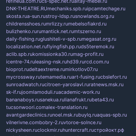
refineua.com.ru
cs-spec.net.ru
altay-mebel.ru
DNK-THEATRE.RU
mechaniks.spb.ru
ipcamtechage.ru
skosta.ru
a-sun.ru
stroy-ldsp.ru
snowlands.org.ru
childrensshoes.ru
mrlizzy.ru
mebelsofiakrd.ru
bulizhenko.ru
rumantick.net.ru
mtszerno.ru
daily-fishing.ru
glushiteli-v-spb.ru
megasat.org.ru
localization.net.ru
flyingfish.pp.ru
ds5teremok.ru
aclib.spb.ru
komissionka30.ru
mag-profit.ru
icentre-74.ru
leasing-nsk.ru
hd39.ru
rcd.com.ru
bioprot.ru
deltaextreme.ru
mirkotlov07.ru
mycrossway.ru
temamedia.ru
art-fusing.ru
cbslefort.ru
sunroadwatch.ru
citroen-yaroslavl.ru
ratnews.msk.ru
sk-if.ru
joomlamoduli.ru
academic-work.ru
bananaboys.ru
sanekua.ru
lianafrukt.ru
beta43.ru
tucsonwoori.com
alex-translation.ru
avantgardeclinics.ru
noel.msk.ru
buylq.ru
aquas-spb.ru
vilnerivne.com
bobry-2.ru
vtoroe-solnce.ru
nickysheen.ru
clockmir.ru
huntercraft.ru
стройокт.рф