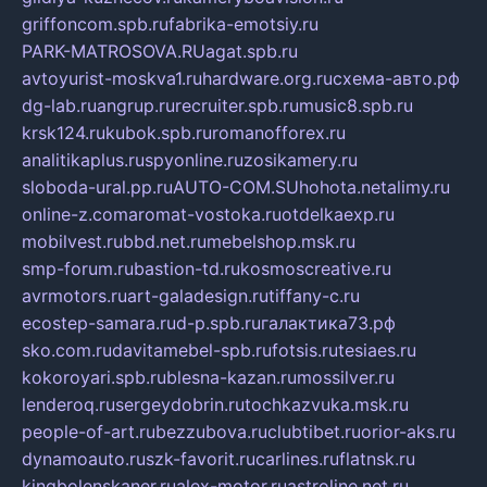
griffoncom.spb.ru
fabrika-emotsiy.ru
PARK-MATROSOVA.RU
agat.spb.ru
avtoyurist-moskva1.ru
hardware.org.ru
схема-авто.рф
dg-lab.ru
angrup.ru
recruiter.spb.ru
music8.spb.ru
krsk124.ru
kubok.spb.ru
romanofforex.ru
analitikaplus.ru
spyonline.ru
zosikamery.ru
sloboda-ural.pp.ru
AUTO-COM.SU
hohota.net
alimy.ru
online-z.com
aromat-vostoka.ru
otdelkaexp.ru
mobilvest.ru
bbd.net.ru
mebelshop.msk.ru
smp-forum.ru
bastion-td.ru
kosmoscreative.ru
avrmotors.ru
art-galadesign.ru
tiffany-c.ru
ecostep-samara.ru
d-p.spb.ru
галактика73.рф
sko.com.ru
davitamebel-spb.ru
fotsis.ru
tesiaes.ru
kokoroyari.spb.ru
blesna-kazan.ru
mossilver.ru
lenderoq.ru
sergeydobrin.ru
tochkazvuka.msk.ru
people-of-art.ru
bezzubova.ru
clubtibet.ru
orior-aks.ru
dynamoauto.ru
szk-favorit.ru
carlines.ru
flatnsk.ru
kingbolenskaner.ru
alex-motor.ru
astroline.net.ru