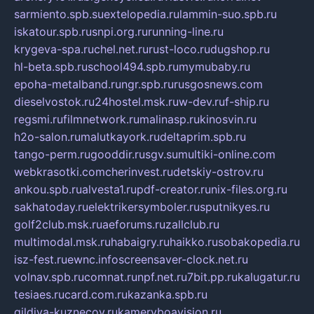
sarmiento.spb.su
extelopedia.ru
lammin-suo.spb.ru
iskatour.spb.ru
snpi.org.ru
running-line.ru
krygeva-spa.ru
chel.net.ru
rust-loco.ru
dugshop.ru
hl-beta.spb.ru
school494.spb.ru
mymubaby.ru
epoha-metalband.ru
ngr.spb.ru
rusgosnews.com
dieselvostok.ru
24hostel.msk.ru
w-dev.ru
f-ship.ru
regsmi.ru
filmnetwork.ru
malinasp.ru
kinosvin.ru
h2o-salon.ru
malutkayork.ru
deltaprim.spb.ru
tango-perm.ru
gooddir.ru
sgv.su
multiki-online.com
webkrasotki.com
cherinvest.ru
detskiy-ostrov.ru
ankou.spb.ru
alvesta1.ru
pdf-creator.ru
nix-files.org.ru
sakhatoday.ru
elektrikersymboler.ru
sputnikyes.ru
golf2club.msk.ru
aeforums.ru
zallclub.ru
multimodal.msk.ru
habaigry.ru
haikko.ru
sobakopedia.ru
isz-fest.ru
ewnc.info
screensaver-clock.net.ru
volnav.spb.ru
comnat.ru
npf.net.ru
7bit.pp.ru
kalugatur.ru
tesiaes.ru
card.com.ru
kazanka.spb.ru
gildiya-kuznecov.ru
kameryboavision.ru