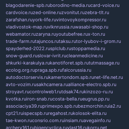
blagodarenie-spb.ru
borodino-media.ru
card-voice.ru
cardvoice.ru
zed-online.ru
zvonitut.ru
zebra-tlt.ru
zarafshan.ru
york-life.ru
vintovoykompressor.ru
vladivostok-map.ru
vlknrussia.ru
wasabi-shop.ru
webamator.ru
zaryna.ru
youtubefree.ru
x-ton.ru
trade-farm.ru
tajuncos.ru
taksu.ru
tor-lyubov-i-grom.ru
spayderhed-2022.ru
splclub.ru
stoppamedia.ru
snow-guard.ru
slovar-ivrit.ru
cleanmedicine.ru
shkurki-karakulya.ru
kanotiforet.spb.ru
tutmassage.ru
ecolog.org.ru
praga.spb.ru
falcorussia.ru
autodoctorservis.ru
kamertondom.spb.ru
net-life.net.ru
avto-vozim.ru
sakhcamera.ru
alliance-electro.spb.ru
stroyavt.ru
controlweb1.ru
tdsak74.ru
kinzozo-ru.ru
kvotka.ru
iron-snab.ru
costa-bella.ru
eugrus.pp.ru
associaciya39.ru
primexpo.spb.ru
bezmorchin.ru
ia2.ru
cpt21.ru
ispecspb.ru
regahost.ru
kolosok-elita.ru
tae-kwon.ru
consrio.com.ru
insiam.ru
avegainfo.ru
archery161.ru
bigencyclica.ru
vlast16.ru
korru.net