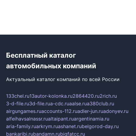
Бесплатный каталог
автомобильных компаний
Актуальный каталог компаний по всей России
133chel.ru
13autor-kolonka.ru
2864420.ru
2rich.ru
3-d-file.ru
3d-file.ru
a-cdc.ru
aalse.ru
a380club.ru
airgungames.ru
accounts-112.ru
adler-jun.ru
adonyev.ru
alfeihavsalnassr.ru
altaipant.ru
argentinamia.ru
aria-family.ru
arkrym.ru
ashanet.ru
belgorod-day.ru
bankaribi.ru
bandamn.ru
bigfatcc.ru