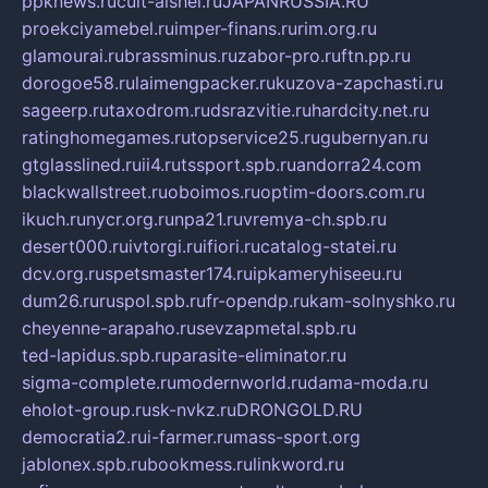
ppknews.ru
cult-alshei.ru
JAPANRUSSIA.RU
proekciyamebel.ru
imper-finans.ru
rim.org.ru
glamourai.ru
brassminus.ru
zabor-pro.ru
ftn.pp.ru
dorogoe58.ru
laimengpacker.ru
kuzova-zapchasti.ru
sageerp.ru
taxodrom.ru
dsrazvitie.ru
hardcity.net.ru
ratinghomegames.ru
topservice25.ru
gubernyan.ru
gtglasslined.ru
ii4.ru
tssport.spb.ru
andorra24.com
blackwallstreet.ru
oboimos.ru
optim-doors.com.ru
ikuch.ru
nycr.org.ru
npa21.ru
vremya-ch.spb.ru
desert000.ru
ivtorgi.ru
ifiori.ru
catalog-statei.ru
dcv.org.ru
spetsmaster174.ru
ipkameryhiseeu.ru
dum26.ru
ruspol.spb.ru
fr-opendp.ru
kam-solnyshko.ru
cheyenne-arapaho.ru
sevzapmetal.spb.ru
ted-lapidus.spb.ru
parasite-eliminator.ru
sigma-complete.ru
modernworld.ru
dama-moda.ru
eholot-group.ru
sk-nvkz.ru
DRONGOLD.RU
democratia2.ru
i-farmer.ru
mass-sport.org
jablonex.spb.ru
bookmess.ru
linkword.ru