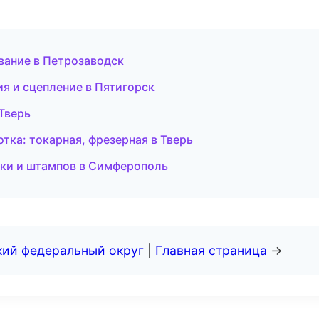
ование в Петрозаводск
я и сцепление в Пятигорск
 Тверь
ка: токарная, фрезерная в Тверь
тки и штампов в Симферополь
кий федеральный округ
|
Главная страница
→