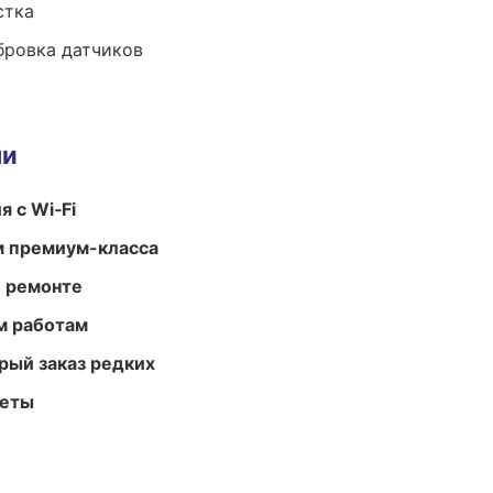
стка
ибровка датчиков
ми
 с Wi‑Fi
м премиум-класса
и ремонте
м работам
рый заказ редких
меты