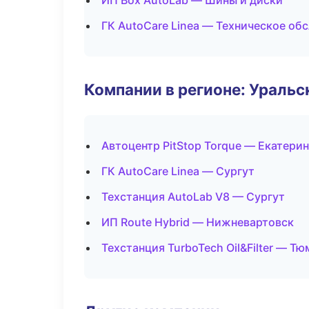
ИП Box AutoLab — Шины и диски
ГК AutoCare Linea — Техническое об
Компании в регионе: Ураль
Автоцентр PitStop Torque — Екатери
ГК AutoCare Linea — Сургут
Техстанция AutoLab V8 — Сургут
ИП Route Hybrid — Нижневартовск
Техстанция TurboTech Oil&Filter — Тю