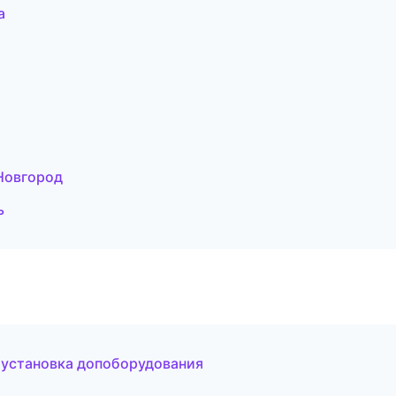
а
 Новгород
ь
 установка допоборудования