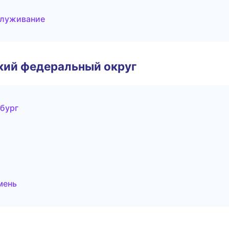
служивание
ский федеральный округ
нбург
мень