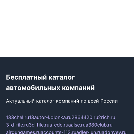
Бесплатный каталог
автомобильных компаний
Актуальный каталог компаний по всей России
133chel.ru
13autor-kolonka.ru
2864420.ru
2rich.ru
3-d-file.ru
3d-file.ru
a-cdc.ru
aalse.ru
a380club.ru
airgungames.ru
accounts-112.ru
adler-jun.ru
adonyev.ru