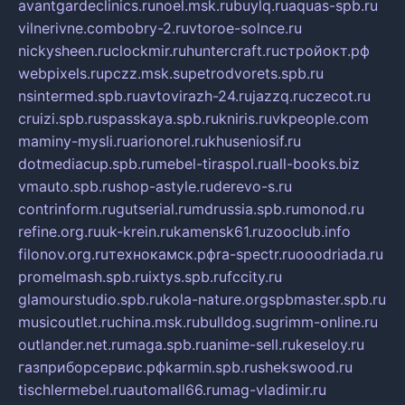
avantgardeclinics.ru
noel.msk.ru
buylq.ru
aquas-spb.ru
vilnerivne.com
bobry-2.ru
vtoroe-solnce.ru
nickysheen.ru
clockmir.ru
huntercraft.ru
стройокт.рф
webpixels.ru
pczz.msk.su
petrodvorets.spb.ru
nsintermed.spb.ru
avtovirazh-24.ru
jazzq.ru
czecot.ru
cruizi.spb.ru
spasskaya.spb.ru
kniris.ru
vkpeople.com
maminy-mysli.ru
arionorel.ru
khuseniosif.ru
dotmediacup.spb.ru
mebel-tiraspol.ru
all-books.biz
vmauto.spb.ru
shop-astyle.ru
derevo-s.ru
contrinform.ru
gutserial.ru
mdrussia.spb.ru
monod.ru
refine.org.ru
uk-krein.ru
kamensk61.ru
zooclub.info
filonov.org.ru
технокамск.рф
ra-spectr.ru
ooodriada.ru
promelmash.spb.ru
ixtys.spb.ru
fccity.ru
glamourstudio.spb.ru
kola-nature.org
spbmaster.spb.ru
musicoutlet.ru
china.msk.ru
bulldog.su
grimm-online.ru
outlander.net.ru
maga.spb.ru
anime-sell.ru
keseloy.ru
газприборсервис.рф
karmin.spb.ru
shekswood.ru
tischlermebel.ru
automall66.ru
mag-vladimir.ru