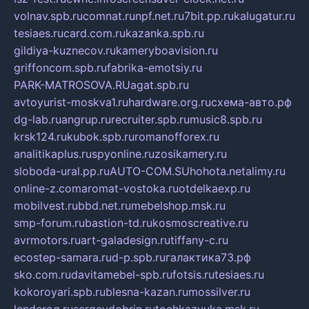
volnav.spb.ru
comnat.ru
npf.net.ru
7bit.pp.ru
kalugatur.ru
tesiaes.ru
card.com.ru
kazanka.spb.ru
gildiya-kuznecov.ru
kameryboavision.ru
griffoncom.spb.ru
fabrika-emotsiy.ru
PARK-MATROSOVA.RU
agat.spb.ru
avtoyurist-moskva1.ru
hardware.org.ru
схема-авто.рф
dg-lab.ru
angrup.ru
recruiter.spb.ru
music8.spb.ru
krsk124.ru
kubok.spb.ru
romanofforex.ru
analitikaplus.ru
spyonline.ru
zosikamery.ru
sloboda-ural.pp.ru
AUTO-COM.SU
hohota.net
alimy.ru
online-z.com
aromat-vostoka.ru
otdelkaexp.ru
mobilvest.ru
bbd.net.ru
mebelshop.msk.ru
smp-forum.ru
bastion-td.ru
kosmoscreative.ru
avrmotors.ru
art-galadesign.ru
tiffany-c.ru
ecostep-samara.ru
d-p.spb.ru
галактика73.рф
sko.com.ru
davitamebel-spb.ru
fotsis.ru
tesiaes.ru
kokoroyari.spb.ru
blesna-kazan.ru
mossilver.ru