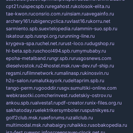
cpt21.ru
ispecspb.ru
regahost.ru
kolosok-elita.ru
tae-kwon.ru
consrio.com.ru
insiam.ru
avegainfo.ru
archery161.ru
bigencyclica.ru
vlast16.ru
korru.net
sarmiento.spb.su
extelopedia.ru
lammin-suo.spb.ru
iskatour.spb.ru
snpi.org.ru
running-line.ru
krygeva-spa.ru
chel.net.ru
rust-loco.ru
dugshop.ru
hl-beta.spb.ru
school494.spb.ru
mymubaby.ru
epoha-metalband.ru
ngr.spb.ru
rusgosnews.com
dieselvostok.ru
24hostel.msk.ru
w-dev.ru
f-ship.ru
regsmi.ru
filmnetwork.ru
malinasp.ru
kinosvin.ru
h2o-salon.ru
malutkayork.ru
deltaprim.spb.ru
tango-perm.ru
gooddir.ru
sgv.su
multiki-online.com
webkrasotki.com
cherinvest.ru
detskiy-ostrov.ru
ankou.spb.ru
alvesta1.ru
pdf-creator.ru
nix-files.org.ru
sakhatoday.ru
elektrikersymboler.ru
sputnikyes.ru
golf2club.msk.ru
aeforums.ru
zallclub.ru
multimodal.msk.ru
habaigry.ru
haikko.ru
sobakopedia.ru
isz-fest.ru
ewnc.info
screensaver-clock.net.ru