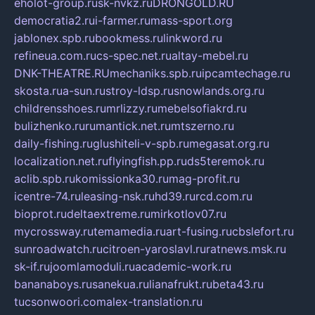
eholot-group.ru
sk-nvkz.ru
DRONGOLD.RU
democratia2.ru
i-farmer.ru
mass-sport.org
jablonex.spb.ru
bookmess.ru
linkword.ru
refineua.com.ru
cs-spec.net.ru
altay-mebel.ru
DNK-THEATRE.RU
mechaniks.spb.ru
ipcamtechage.ru
skosta.ru
a-sun.ru
stroy-ldsp.ru
snowlands.org.ru
childrensshoes.ru
mrlizzy.ru
mebelsofiakrd.ru
bulizhenko.ru
rumantick.net.ru
mtszerno.ru
daily-fishing.ru
glushiteli-v-spb.ru
megasat.org.ru
localization.net.ru
flyingfish.pp.ru
ds5teremok.ru
aclib.spb.ru
komissionka30.ru
mag-profit.ru
icentre-74.ru
leasing-nsk.ru
hd39.ru
rcd.com.ru
bioprot.ru
deltaextreme.ru
mirkotlov07.ru
mycrossway.ru
temamedia.ru
art-fusing.ru
cbslefort.ru
sunroadwatch.ru
citroen-yaroslavl.ru
ratnews.msk.ru
sk-if.ru
joomlamoduli.ru
academic-work.ru
bananaboys.ru
sanekua.ru
lianafrukt.ru
beta43.ru
tucsonwoori.com
alex-translation.ru