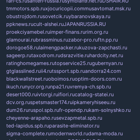
fan-cs.ru
santeh-russia.ru
symbian9.net.ru
DSHAIR.RU
tmmotors.spb.ru
xjocuricopii.com
musavtomat.msk.ru
obustrojdom.ru
sovetcik.ru
ybaranovskaya.ru
ppknews.ru
cult-alshei.ru
JAPANRUSSIA.RU
proekciyamebel.ru
imper-finans.ru
rim.org.ru
glamourai.ru
brassminus.ru
zabor-pro.ru
ftn.pp.ru
dorogoe58.ru
laimengpacker.ru
kuzova-zapchasti.ru
sageerp.ru
taxodrom.ru
dsrazvitie.ru
hardcity.net.ru
ratinghomegames.ru
topservice25.ru
gubernyan.ru
gtglasslined.ru
ii4.ru
tssport.spb.ru
andorra24.com
blackwallstreet.ru
oboimos.ru
optim-doors.com.ru
ikuch.ru
nycr.org.ru
npa21.ru
vremya-ch.spb.ru
desert000.ru
ivtorgi.ru
ifiori.ru
catalog-statei.ru
dcv.org.ru
spetsmaster174.ru
ipkameryhiseeu.ru
dum26.ru
ruspol.spb.ru
fr-opendp.ru
kam-solnyshko.ru
cheyenne-arapaho.ru
sevzapmetal.spb.ru
ted-lapidus.spb.ru
parasite-eliminator.ru
sigma-complete.ru
modernworld.ru
dama-moda.ru