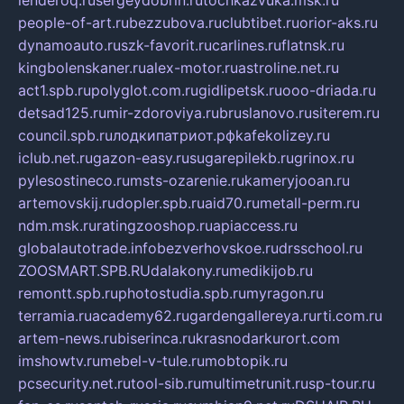
lenderoq.ru
sergeydobrin.ru
tochkazvuka.msk.ru
people-of-art.ru
bezzubova.ru
clubtibet.ru
orior-aks.ru
dynamoauto.ru
szk-favorit.ru
carlines.ru
flatnsk.ru
kingbolenskaner.ru
alex-motor.ru
astroline.net.ru
act1.spb.ru
polyglot.com.ru
gidlipetsk.ru
ooo-driada.ru
detsad125.ru
mir-zdoroviya.ru
bruslanovo.ru
siterem.ru
council.spb.ru
лодкипатриот.рф
kafekolizey.ru
iclub.net.ru
gazon-easy.ru
sugarepilekb.ru
grinox.ru
pylesostineco.ru
msts-ozarenie.ru
kameryjooan.ru
artemovskij.ru
dopler.spb.ru
aid70.ru
metall-perm.ru
ndm.msk.ru
ratingzooshop.ru
apiaccess.ru
globalautotrade.info
bezverhovskoe.ru
drsschool.ru
ZOOSMART.SPB.RU
dalakony.ru
medikijob.ru
remontt.spb.ru
photostudia.spb.ru
myragon.ru
terramia.ru
academy62.ru
gardengallereya.ru
rti.com.ru
artem-news.ru
biserinca.ru
krasnodarkurort.com
imshowtv.ru
mebel-v-tule.ru
mobtopik.ru
pcsecurity.net.ru
tool-sib.ru
multimetrunit.ru
sp-tour.ru