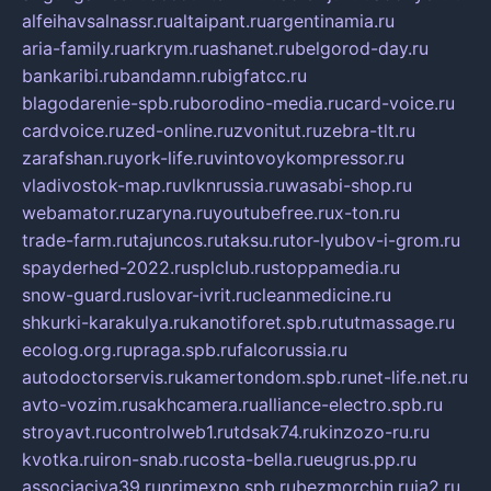
alfeihavsalnassr.ru
altaipant.ru
argentinamia.ru
aria-family.ru
arkrym.ru
ashanet.ru
belgorod-day.ru
bankaribi.ru
bandamn.ru
bigfatcc.ru
blagodarenie-spb.ru
borodino-media.ru
card-voice.ru
cardvoice.ru
zed-online.ru
zvonitut.ru
zebra-tlt.ru
zarafshan.ru
york-life.ru
vintovoykompressor.ru
vladivostok-map.ru
vlknrussia.ru
wasabi-shop.ru
webamator.ru
zaryna.ru
youtubefree.ru
x-ton.ru
trade-farm.ru
tajuncos.ru
taksu.ru
tor-lyubov-i-grom.ru
spayderhed-2022.ru
splclub.ru
stoppamedia.ru
snow-guard.ru
slovar-ivrit.ru
cleanmedicine.ru
shkurki-karakulya.ru
kanotiforet.spb.ru
tutmassage.ru
ecolog.org.ru
praga.spb.ru
falcorussia.ru
autodoctorservis.ru
kamertondom.spb.ru
net-life.net.ru
avto-vozim.ru
sakhcamera.ru
alliance-electro.spb.ru
stroyavt.ru
controlweb1.ru
tdsak74.ru
kinzozo-ru.ru
kvotka.ru
iron-snab.ru
costa-bella.ru
eugrus.pp.ru
associaciya39.ru
primexpo.spb.ru
bezmorchin.ru
ia2.ru