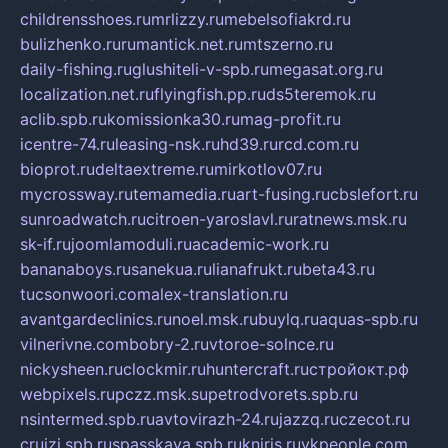
childrensshoes.ru
mrlizzy.ru
mebelsofiakrd.ru
bulizhenko.ru
rumantick.net.ru
mtszerno.ru
daily-fishing.ru
glushiteli-v-spb.ru
megasat.org.ru
localization.net.ru
flyingfish.pp.ru
ds5teremok.ru
aclib.spb.ru
komissionka30.ru
mag-profit.ru
icentre-74.ru
leasing-nsk.ru
hd39.ru
rcd.com.ru
bioprot.ru
deltaextreme.ru
mirkotlov07.ru
mycrossway.ru
temamedia.ru
art-fusing.ru
cbslefort.ru
sunroadwatch.ru
citroen-yaroslavl.ru
ratnews.msk.ru
sk-if.ru
joomlamoduli.ru
academic-work.ru
bananaboys.ru
sanekua.ru
lianafrukt.ru
beta43.ru
tucsonwoori.com
alex-translation.ru
avantgardeclinics.ru
noel.msk.ru
buylq.ru
aquas-spb.ru
vilnerivne.com
bobry-2.ru
vtoroe-solnce.ru
nickysheen.ru
clockmir.ru
huntercraft.ru
стройокт.рф
webpixels.ru
pczz.msk.su
petrodvorets.spb.ru
nsintermed.spb.ru
avtovirazh-24.ru
jazzq.ru
czecot.ru
cruizi.spb.ru
spasskaya.spb.ru
kniris.ru
vkpeople.com