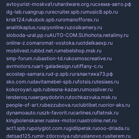
avtoyurist-moskva1.ru
hardware.org.ru
схема-авто.рф
dg-lab.ru
angrup.ru
recruiter.spb.ru
music8.spb.ru
krsk124.ru
kubok.spb.ru
romanofforex.ru
analitikaplus.ru
spyonline.ru
zosikamery.ru
sloboda-ural.pp.ru
AUTO-COM.SU
hohota.net
alimy.ru
online-z.com
aromat-vostoka.ru
otdelkaexp.ru
mobilvest.ru
bbd.net.ru
mebelshop.msk.ru
smp-forum.ru
bastion-td.ru
kosmoscreative.ru
avrmotors.ru
art-galadesign.ru
tiffany-c.ru
ecostep-samara.ru
d-p.spb.ru
галактика73.рф
sko.com.ru
davitamebel-spb.ru
fotsis.ru
tesiaes.ru
kokoroyari.spb.ru
blesna-kazan.ru
mossilver.ru
lenderoq.ru
sergeydobrin.ru
tochkazvuka.msk.ru
people-of-art.ru
bezzubova.ru
clubtibet.ru
orior-aks.ru
dynamoauto.ru
szk-favorit.ru
carlines.ru
flatnsk.ru
kingbolenskaner.ru
alex-motor.ru
astroline.net.ru
act1.spb.ru
polyglot.com.ru
gidlipetsk.ru
ooo-driada.ru
detsad125.ru
mir-zdoroviya.ru
bruslanovo.ru
siterem.ru