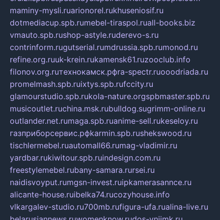
maminy-mysli.ru
arionorel.ru
khuseniosif.ru
dotmediacup.spb.ru
mebel-tiraspol.ru
all-books.biz
vmauto.spb.ru
shop-astyle.ru
derevo-s.ru
contrinform.ru
gutserial.ru
mdrussia.spb.ru
monod.ru
refine.org.ru
uk-krein.ru
kamensk61.ru
zooclub.info
filonov.org.ru
технокамск.рф
ra-spectr.ru
ooodriada.ru
promelmash.spb.ru
ixtys.spb.ru
fccity.ru
glamourstudio.spb.ru
kola-nature.org
spbmaster.spb.ru
musicoutlet.ru
china.msk.ru
bulldog.su
grimm-online.ru
outlander.net.ru
maga.spb.ru
anime-sell.ru
keseloy.ru
газприборсервис.рф
karmin.spb.ru
shekswood.ru
tischlermebel.ru
automall66.ru
mag-vladimir.ru
yardbar.ru
kiwitour.spb.ru
indesign.com.ru
freestylemebel.ru
bany-samara.ru
rsei.ru
naidisvoyput.ru
mgsn-invest.ru
ipkamerasannce.ru
alicante-house.ru
ibelka74.ru
cozyhouse.info
vlkargalev-studio.ru
700mb.ru
figura-ufa.ru
alina-live.ru
belarusiannews.ru
womenknow.ru
dos-vniimk.ru