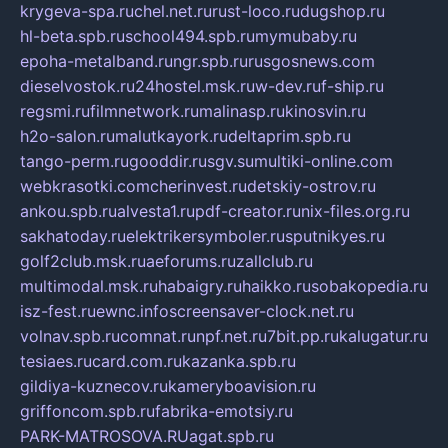
krygeva-spa.ru
chel.net.ru
rust-loco.ru
dugshop.ru
hl-beta.spb.ru
school494.spb.ru
mymubaby.ru
epoha-metalband.ru
ngr.spb.ru
rusgosnews.com
dieselvostok.ru
24hostel.msk.ru
w-dev.ru
f-ship.ru
regsmi.ru
filmnetwork.ru
malinasp.ru
kinosvin.ru
h2o-salon.ru
malutkayork.ru
deltaprim.spb.ru
tango-perm.ru
gooddir.ru
sgv.su
multiki-online.com
webkrasotki.com
cherinvest.ru
detskiy-ostrov.ru
ankou.spb.ru
alvesta1.ru
pdf-creator.ru
nix-files.org.ru
sakhatoday.ru
elektrikersymboler.ru
sputnikyes.ru
golf2club.msk.ru
aeforums.ru
zallclub.ru
multimodal.msk.ru
habaigry.ru
haikko.ru
sobakopedia.ru
isz-fest.ru
ewnc.info
screensaver-clock.net.ru
volnav.spb.ru
comnat.ru
npf.net.ru
7bit.pp.ru
kalugatur.ru
tesiaes.ru
card.com.ru
kazanka.spb.ru
gildiya-kuznecov.ru
kameryboavision.ru
griffoncom.spb.ru
fabrika-emotsiy.ru
PARK-MATROSOVA.RU
agat.spb.ru