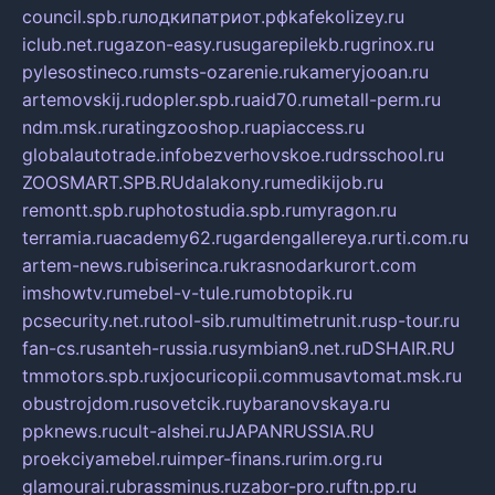
council.spb.ru
лодкипатриот.рф
kafekolizey.ru
iclub.net.ru
gazon-easy.ru
sugarepilekb.ru
grinox.ru
pylesostineco.ru
msts-ozarenie.ru
kameryjooan.ru
artemovskij.ru
dopler.spb.ru
aid70.ru
metall-perm.ru
ndm.msk.ru
ratingzooshop.ru
apiaccess.ru
globalautotrade.info
bezverhovskoe.ru
drsschool.ru
ZOOSMART.SPB.RU
dalakony.ru
medikijob.ru
remontt.spb.ru
photostudia.spb.ru
myragon.ru
terramia.ru
academy62.ru
gardengallereya.ru
rti.com.ru
artem-news.ru
biserinca.ru
krasnodarkurort.com
imshowtv.ru
mebel-v-tule.ru
mobtopik.ru
pcsecurity.net.ru
tool-sib.ru
multimetrunit.ru
sp-tour.ru
fan-cs.ru
santeh-russia.ru
symbian9.net.ru
DSHAIR.RU
tmmotors.spb.ru
xjocuricopii.com
musavtomat.msk.ru
obustrojdom.ru
sovetcik.ru
ybaranovskaya.ru
ppknews.ru
cult-alshei.ru
JAPANRUSSIA.RU
proekciyamebel.ru
imper-finans.ru
rim.org.ru
glamourai.ru
brassminus.ru
zabor-pro.ru
ftn.pp.ru