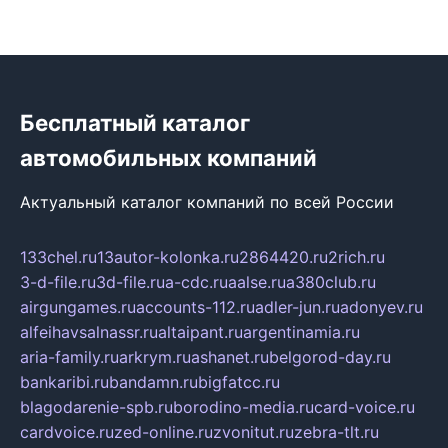
Бесплатный каталог
автомобильных компаний
Актуальный каталог компаний по всей России
133chel.ru
13autor-kolonka.ru
2864420.ru
2rich.ru
3-d-file.ru
3d-file.ru
a-cdc.ru
aalse.ru
a380club.ru
airgungames.ru
accounts-112.ru
adler-jun.ru
adonyev.ru
alfeihavsalnassr.ru
altaipant.ru
argentinamia.ru
aria-family.ru
arkrym.ru
ashanet.ru
belgorod-day.ru
bankaribi.ru
bandamn.ru
bigfatcc.ru
blagodarenie-spb.ru
borodino-media.ru
card-voice.ru
cardvoice.ru
zed-online.ru
zvonitut.ru
zebra-tlt.ru