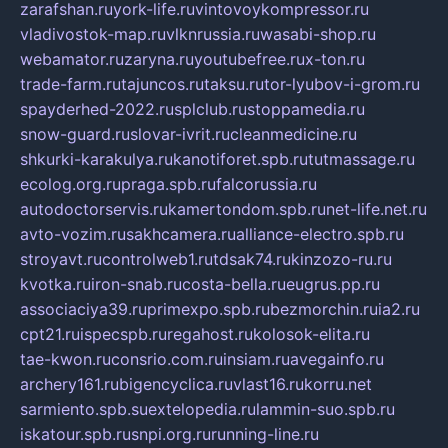
zarafshan.ru
york-life.ru
vintovoykompressor.ru
vladivostok-map.ru
vlknrussia.ru
wasabi-shop.ru
webamator.ru
zaryna.ru
youtubefree.ru
x-ton.ru
trade-farm.ru
tajuncos.ru
taksu.ru
tor-lyubov-i-grom.ru
spayderhed-2022.ru
splclub.ru
stoppamedia.ru
snow-guard.ru
slovar-ivrit.ru
cleanmedicine.ru
shkurki-karakulya.ru
kanotiforet.spb.ru
tutmassage.ru
ecolog.org.ru
praga.spb.ru
falcorussia.ru
autodoctorservis.ru
kamertondom.spb.ru
net-life.net.ru
avto-vozim.ru
sakhcamera.ru
alliance-electro.spb.ru
stroyavt.ru
controlweb1.ru
tdsak74.ru
kinzozo-ru.ru
kvotka.ru
iron-snab.ru
costa-bella.ru
eugrus.pp.ru
associaciya39.ru
primexpo.spb.ru
bezmorchin.ru
ia2.ru
cpt21.ru
ispecspb.ru
regahost.ru
kolosok-elita.ru
tae-kwon.ru
consrio.com.ru
insiam.ru
avegainfo.ru
archery161.ru
bigencyclica.ru
vlast16.ru
korru.net
sarmiento.spb.su
extelopedia.ru
lammin-suo.spb.ru
iskatour.spb.ru
snpi.org.ru
running-line.ru