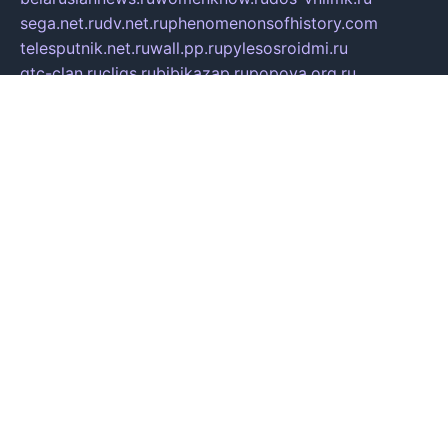
sega.net.ru
dv.net.ru
phenomenonsofhistory.com
telesputnik.net.ru
wall.pp.ru
pylesosroidmi.ru
gtc-clan.ru
cligs.ru
bibikazap.ru
popova.org.ru
netwhistler.spb.ru
bellvil.ru
bonzon.ru
iss-vladik.ru
defiparis.net.ru
las-gryzas.ru
amku.ru
electednews.spb.ru
feather.org.ru
spar72.ru
tankiigri.ru
dominus.com.ru
ibtree.ru
sanykool.pp.ru
unixlib.org.ru
menatep.spb.ru
gartenterrassen.ru
printeka.ru
skvozilka.com.ru
parkovka-pub.ru
lovemobi.ru
art-ru.ru
emulatorz.com.ru
alucomp.com.ru
tatforum.com.ru
alternativa-profi.ru
dermakler.ru
artsurvey.ru
aredir.ru
khimspas.ru
centr-maxi.ru
2018r.ru
bort-stomer-defort.ru
professional2.ru
gibsons.ru
artselena.ru
art-pilot.ru
ingredient.spb.ru
npfpolimer.spb.ru
argentum.spb.ru
hom-edu.ru
af-num.ru
cashadvanceamericasev.org
trexp.spb.ru
apteka-gerzena.ru
vasilyevka.msk.ru