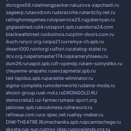
dorogoe58.ru
laimengpacker.ru
kuzova-zapchasti.ru
sageerp.ru
taxodrom.ru
dsrazvitie.ru
hardcity.net.ru
ratinghomegames.ru
topservice25.ru
gubernyan.ru
gtglasslined.ru
ii4.ru
tssport.spb.ru
andorra24.com
blackwallstreet.ru
oboimos.ru
optim-doors.com.ru
ikuch.ru
nycr.org.ru
npa21.ru
vremya-ch.spb.ru
desert000.ru
ivtorgi.ru
ifiori.ru
catalog-statei.ru
dcv.org.ru
spetsmaster174.ru
ipkameryhiseeu.ru
dum26.ru
ruspol.spb.ru
fr-opendp.ru
kam-solnyshko.ru
cheyenne-arapaho.ru
sevzapmetal.spb.ru
ted-lapidus.spb.ru
parasite-eliminator.ru
sigma-complete.ru
modernworld.ru
dama-moda.ru
eholot-group.ru
sk-nvkz.ru
DRONGOLD.RU
democratia2.ru
i-farmer.ru
mass-sport.org
jablonex.spb.ru
bookmess.ru
linkword.ru
refineua.com.ru
cs-spec.net.ru
altay-mebel.ru
DNK-THEATRE.RU
mechaniks.spb.ru
ipcamtechage.ru
skosta.ru
a-sun.ru
stroy-ldsp.ru
snowlands.org.ru