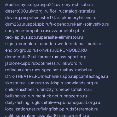
ikuch.ru
nycr.org.ru
npa21.ru
vremya-ch.spb.ru
desert000.ru
ivtorgi.ru
ifiori.ru
catalog-statei.ru
dcv.org.ru
spetsmaster174.ru
ipkameryhiseeu.ru
dum26.ru
ruspol.spb.ru
fr-opendp.ru
kam-solnyshko.ru
cheyenne-arapaho.ru
sevzapmetal.spb.ru
ted-lapidus.spb.ru
parasite-eliminator.ru
sigma-complete.ru
modernworld.ru
dama-moda.ru
eholot-group.ru
sk-nvkz.ru
DRONGOLD.RU
democratia2.ru
i-farmer.ru
mass-sport.org
jablonex.spb.ru
bookmess.ru
linkword.ru
refineua.com.ru
cs-spec.net.ru
altay-mebel.ru
DNK-THEATRE.RU
mechaniks.spb.ru
ipcamtechage.ru
skosta.ru
a-sun.ru
stroy-ldsp.ru
snowlands.org.ru
childrensshoes.ru
mrlizzy.ru
mebelsofiakrd.ru
bulizhenko.ru
rumantick.net.ru
mtszerno.ru
daily-fishing.ru
glushiteli-v-spb.ru
megasat.org.ru
localization.net.ru
flyingfish.pp.ru
ds5teremok.ru
aclib.spb.ru
komissionka30.ru
mag-profit.ru