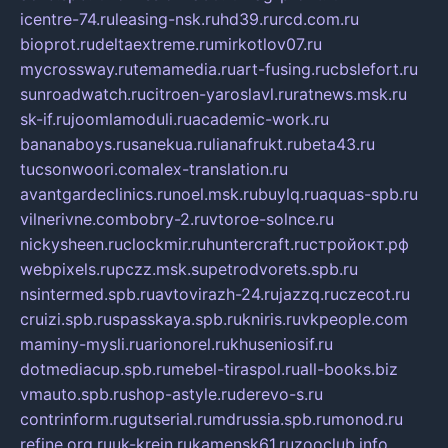
icentre-74.ru
leasing-nsk.ru
hd39.ru
rcd.com.ru
bioprot.ru
deltaextreme.ru
mirkotlov07.ru
mycrossway.ru
temamedia.ru
art-fusing.ru
cbslefort.ru
sunroadwatch.ru
citroen-yaroslavl.ru
ratnews.msk.ru
sk-if.ru
joomlamoduli.ru
academic-work.ru
bananaboys.ru
sanekua.ru
lianafrukt.ru
beta43.ru
tucsonwoori.com
alex-translation.ru
avantgardeclinics.ru
noel.msk.ru
buylq.ru
aquas-spb.ru
vilnerivne.com
bobry-2.ru
vtoroe-solnce.ru
nickysheen.ru
clockmir.ru
huntercraft.ru
стройокт.рф
webpixels.ru
pczz.msk.su
petrodvorets.spb.ru
nsintermed.spb.ru
avtovirazh-24.ru
jazzq.ru
czecot.ru
cruizi.spb.ru
spasskaya.spb.ru
kniris.ru
vkpeople.com
maminy-mysli.ru
arionorel.ru
khuseniosif.ru
dotmediacup.spb.ru
mebel-tiraspol.ru
all-books.biz
vmauto.spb.ru
shop-astyle.ru
derevo-s.ru
contrinform.ru
gutserial.ru
mdrussia.spb.ru
monod.ru
refine.org.ru
uk-krein.ru
kamensk61.ru
zooclub.info