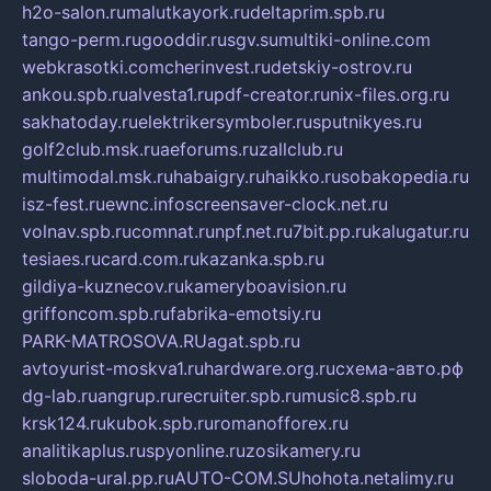
h2o-salon.ru
malutkayork.ru
deltaprim.spb.ru
tango-perm.ru
gooddir.ru
sgv.su
multiki-online.com
webkrasotki.com
cherinvest.ru
detskiy-ostrov.ru
ankou.spb.ru
alvesta1.ru
pdf-creator.ru
nix-files.org.ru
sakhatoday.ru
elektrikersymboler.ru
sputnikyes.ru
golf2club.msk.ru
aeforums.ru
zallclub.ru
multimodal.msk.ru
habaigry.ru
haikko.ru
sobakopedia.ru
isz-fest.ru
ewnc.info
screensaver-clock.net.ru
volnav.spb.ru
comnat.ru
npf.net.ru
7bit.pp.ru
kalugatur.ru
tesiaes.ru
card.com.ru
kazanka.spb.ru
gildiya-kuznecov.ru
kameryboavision.ru
griffoncom.spb.ru
fabrika-emotsiy.ru
PARK-MATROSOVA.RU
agat.spb.ru
avtoyurist-moskva1.ru
hardware.org.ru
схема-авто.рф
dg-lab.ru
angrup.ru
recruiter.spb.ru
music8.spb.ru
krsk124.ru
kubok.spb.ru
romanofforex.ru
analitikaplus.ru
spyonline.ru
zosikamery.ru
sloboda-ural.pp.ru
AUTO-COM.SU
hohota.net
alimy.ru