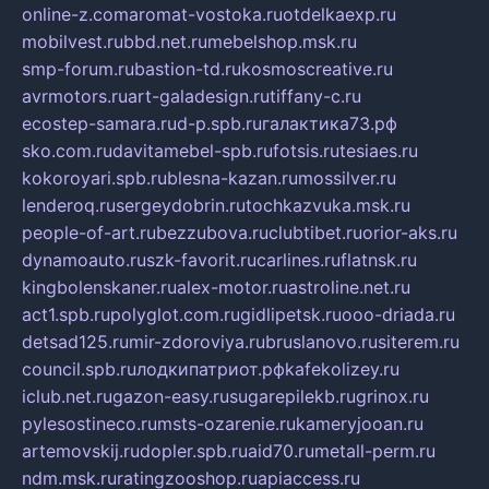
online-z.com
aromat-vostoka.ru
otdelkaexp.ru
mobilvest.ru
bbd.net.ru
mebelshop.msk.ru
smp-forum.ru
bastion-td.ru
kosmoscreative.ru
avrmotors.ru
art-galadesign.ru
tiffany-c.ru
ecostep-samara.ru
d-p.spb.ru
галактика73.рф
sko.com.ru
davitamebel-spb.ru
fotsis.ru
tesiaes.ru
kokoroyari.spb.ru
blesna-kazan.ru
mossilver.ru
lenderoq.ru
sergeydobrin.ru
tochkazvuka.msk.ru
people-of-art.ru
bezzubova.ru
clubtibet.ru
orior-aks.ru
dynamoauto.ru
szk-favorit.ru
carlines.ru
flatnsk.ru
kingbolenskaner.ru
alex-motor.ru
astroline.net.ru
act1.spb.ru
polyglot.com.ru
gidlipetsk.ru
ooo-driada.ru
detsad125.ru
mir-zdoroviya.ru
bruslanovo.ru
siterem.ru
council.spb.ru
лодкипатриот.рф
kafekolizey.ru
iclub.net.ru
gazon-easy.ru
sugarepilekb.ru
grinox.ru
pylesostineco.ru
msts-ozarenie.ru
kameryjooan.ru
artemovskij.ru
dopler.spb.ru
aid70.ru
metall-perm.ru
ndm.msk.ru
ratingzooshop.ru
apiaccess.ru