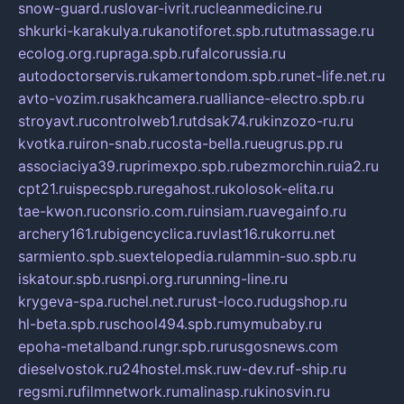
snow-guard.ru
slovar-ivrit.ru
cleanmedicine.ru
shkurki-karakulya.ru
kanotiforet.spb.ru
tutmassage.ru
ecolog.org.ru
praga.spb.ru
falcorussia.ru
autodoctorservis.ru
kamertondom.spb.ru
net-life.net.ru
avto-vozim.ru
sakhcamera.ru
alliance-electro.spb.ru
stroyavt.ru
controlweb1.ru
tdsak74.ru
kinzozo-ru.ru
kvotka.ru
iron-snab.ru
costa-bella.ru
eugrus.pp.ru
associaciya39.ru
primexpo.spb.ru
bezmorchin.ru
ia2.ru
cpt21.ru
ispecspb.ru
regahost.ru
kolosok-elita.ru
tae-kwon.ru
consrio.com.ru
insiam.ru
avegainfo.ru
archery161.ru
bigencyclica.ru
vlast16.ru
korru.net
sarmiento.spb.su
extelopedia.ru
lammin-suo.spb.ru
iskatour.spb.ru
snpi.org.ru
running-line.ru
krygeva-spa.ru
chel.net.ru
rust-loco.ru
dugshop.ru
hl-beta.spb.ru
school494.spb.ru
mymubaby.ru
epoha-metalband.ru
ngr.spb.ru
rusgosnews.com
dieselvostok.ru
24hostel.msk.ru
w-dev.ru
f-ship.ru
regsmi.ru
filmnetwork.ru
malinasp.ru
kinosvin.ru