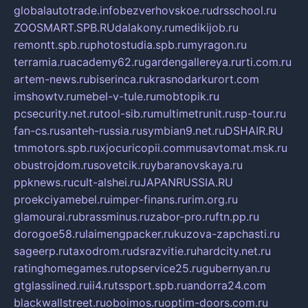
globalautotrade.info
bezverhovskoe.ru
drsschool.ru
ZOOSMART.SPB.RU
dalakony.ru
medikijob.ru
remontt.spb.ru
photostudia.spb.ru
myragon.ru
terramia.ru
academy62.ru
gardengallereya.ru
rti.com.ru
artem-news.ru
biserinca.ru
krasnodarkurort.com
imshowtv.ru
mebel-v-tule.ru
mobtopik.ru
pcsecurity.net.ru
tool-sib.ru
multimetrunit.ru
sp-tour.ru
fan-cs.ru
santeh-russia.ru
symbian9.net.ru
DSHAIR.RU
tmmotors.spb.ru
xjocuricopii.com
musavtomat.msk.ru
obustrojdom.ru
sovetcik.ru
ybaranovskaya.ru
ppknews.ru
cult-alshei.ru
JAPANRUSSIA.RU
proekciyamebel.ru
imper-finans.ru
rim.org.ru
glamourai.ru
brassminus.ru
zabor-pro.ru
ftn.pp.ru
dorogoe58.ru
laimengpacker.ru
kuzova-zapchasti.ru
sageerp.ru
taxodrom.ru
dsrazvitie.ru
hardcity.net.ru
ratinghomegames.ru
topservice25.ru
gubernyan.ru
gtglasslined.ru
ii4.ru
tssport.spb.ru
andorra24.com
blackwallstreet.ru
oboimos.ru
optim-doors.com.ru