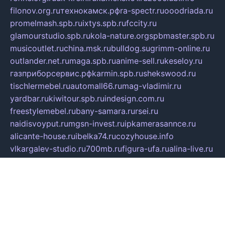
filonov.org.ru
технокамск.рф
ra-spectr.ru
ooodriada.ru
promelmash.spb.ru
ixtys.spb.ru
fccity.ru
glamourstudio.spb.ru
kola-nature.org
spbmaster.spb.ru
musicoutlet.ru
china.msk.ru
bulldog.su
grimm-online.ru
outlander.net.ru
maga.spb.ru
anime-sell.ru
keseloy.ru
газприборсервис.рф
karmin.spb.ru
shekswood.ru
tischlermebel.ru
automall66.ru
mag-vladimir.ru
yardbar.ru
kiwitour.spb.ru
indesign.com.ru
freestylemebel.ru
bany-samara.ru
rsei.ru
naidisvoyput.ru
mgsn-invest.ru
ipkamerasannce.ru
alicante-house.ru
ibelka74.ru
cozyhouse.info
vlkargalev-studio.ru
700mb.ru
figura-ufa.ru
alina-live.ru
belarusiannews.ru
womenknow.ru
dos-vniimk.ru
sega.net.ru
dv.net.ru
phenomenonsofhistory.com
telesputnik.net.ru
wall.pp.ru
pylesosroidmi.ru
gtc-clan.ru
cligs.ru
bibikazap.ru
popova.org.ru
netwhistler.spb.ru
bellvil.ru
bonzon.ru
iss-vladik.ru
defiparis.net.ru
las-gryzas.ru
amku.ru