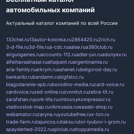
автомобильных компаний
Актуальный каталог компаний по всей России
133chel.ru
13autor-kolonka.ru
2864420.ru
2rich.ru
3-d-file.ru
3d-file.ru
a-cdc.ru
aalse.ru
a380club.ru
airgungames.ru
accounts-112.ru
adler-jun.ru
adonyev.ru
alfeihavsalnassr.ru
altaipant.ru
argentinamia.ru
aria-family.ru
arkrym.ru
ashanet.ru
belgorod-day.ru
bankaribi.ru
bandamn.ru
bigfatcc.ru
blagodarenie-spb.ru
borodino-media.ru
card-voice.ru
cardvoice.ru
zed-online.ru
zvonitut.ru
zebra-tlt.ru
zarafshan.ru
york-life.ru
vintovoykompressor.ru
vladivostok-map.ru
vlknrussia.ru
wasabi-shop.ru
webamator.ru
zaryna.ru
youtubefree.ru
x-ton.ru
trade-farm.ru
tajuncos.ru
taksu.ru
tor-lyubov-i-grom.ru
spayderhed-2022.ru
splclub.ru
stoppamedia.ru