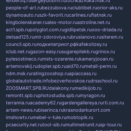
lenderoq.ru
sergeydobrin.ru
tochkazvuka.msk.ru
people-of-art.ru
bezzubova.ru
clubtibet.ru
orior-aks.ru
dynamoauto.ru
szk-favorit.ru
carlines.ru
flatnsk.ru
kingbolenskaner.ru
alex-motor.ru
astroline.net.ru
act1.spb.ru
polyglot.com.ru
gidlipetsk.ru
ooo-driada.ru
detsad125.ru
mir-zdoroviya.ru
bruslanovo.ru
siterem.ru
council.spb.ru
лодкипатриот.рф
kafekolizey.ru
iclub.net.ru
gazon-easy.ru
sugarepilekb.ru
grinox.ru
pylesostineco.ru
msts-ozarenie.ru
kameryjooan.ru
artemovskij.ru
dopler.spb.ru
aid70.ru
metall-perm.ru
ndm.msk.ru
ratingzooshop.ru
apiaccess.ru
globalautotrade.info
bezverhovskoe.ru
drsschool.ru
ZOOSMART.SPB.RU
dalakony.ru
medikijob.ru
remontt.spb.ru
photostudia.spb.ru
myragon.ru
terramia.ru
academy62.ru
gardengallereya.ru
rti.com.ru
artem-news.ru
biserinca.ru
krasnodarkurort.com
imshowtv.ru
mebel-v-tule.ru
mobtopik.ru
pcsecurity.net.ru
tool-sib.ru
multimetrunit.ru
sp-tour.ru