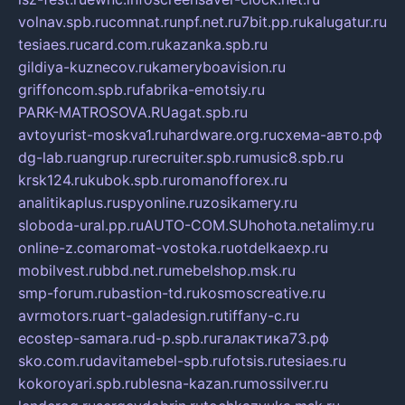
volnav.spb.ru
comnat.ru
npf.net.ru
7bit.pp.ru
kalugatur.ru
tesiaes.ru
card.com.ru
kazanka.spb.ru
gildiya-kuznecov.ru
kameryboavision.ru
griffoncom.spb.ru
fabrika-emotsiy.ru
PARK-MATROSOVA.RU
agat.spb.ru
avtoyurist-moskva1.ru
hardware.org.ru
схема-авто.рф
dg-lab.ru
angrup.ru
recruiter.spb.ru
music8.spb.ru
krsk124.ru
kubok.spb.ru
romanofforex.ru
analitikaplus.ru
spyonline.ru
zosikamery.ru
sloboda-ural.pp.ru
AUTO-COM.SU
hohota.net
alimy.ru
online-z.com
aromat-vostoka.ru
otdelkaexp.ru
mobilvest.ru
bbd.net.ru
mebelshop.msk.ru
smp-forum.ru
bastion-td.ru
kosmoscreative.ru
avrmotors.ru
art-galadesign.ru
tiffany-c.ru
ecostep-samara.ru
d-p.spb.ru
галактика73.рф
sko.com.ru
davitamebel-spb.ru
fotsis.ru
tesiaes.ru
kokoroyari.spb.ru
blesna-kazan.ru
mossilver.ru