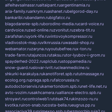
alfeihavsalnassr.ru
altaipant.ru
argentinamia.ru
aria-family.ru
arkrym.ru
ashanet.ru
belgorod-day.ru
bankaribi.ru
bandamn.ru
bigfatcc.ru
blagodarenie-spb.ru
borodino-media.ru
card-voice.ru
cardvoice.ru
zed-online.ru
zvonitut.ru
zebra-tlt.ru
zarafshan.ru
york-life.ru
vintovoykompressor.ru
vladivostok-map.ru
vlknrussia.ru
wasabi-shop.ru
webamator.ru
zaryna.ru
youtubefree.ru
x-ton.ru
trade-farm.ru
tajuncos.ru
taksu.ru
tor-lyubov-i-grom.ru
spayderhed-2022.ru
splclub.ru
stoppamedia.ru
snow-guard.ru
slovar-ivrit.ru
cleanmedicine.ru
shkurki-karakulya.ru
kanotiforet.spb.ru
tutmassage.ru
ecolog.org.ru
praga.spb.ru
falcorussia.ru
autodoctorservis.ru
kamertondom.spb.ru
net-life.net.ru
avto-vozim.ru
sakhcamera.ru
alliance-electro.spb.ru
stroyavt.ru
controlweb1.ru
tdsak74.ru
kinzozo-ru.ru
kvotka.ru
iron-snab.ru
costa-bella.ru
eugrus.pp.ru
associaciya39.ru
primexpo.spb.ru
bezmorchin.ru
ia2.ru