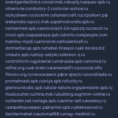
avantgardeclinics.ru
noel.msk.ru
buylq.ru
aquas-spb.ru
vilnerivne.com
bobry-2.ru
vtoroe-solnce.ru
nickysheen.ru
clockmir.ru
huntercraft.ru
стройокт.рф
webpixels.ru
pczz.msk.su
petrodvorets.spb.ru
nsintermed.spb.ru
avtovirazh-24.ru
jazzq.ru
czecot.ru
cruizi.spb.ru
spasskaya.spb.ru
kniris.ru
vkpeople.com
maminy-mysli.ru
arionorel.ru
khuseniosif.ru
dotmediacup.spb.ru
mebel-tiraspol.ru
all-books.biz
vmauto.spb.ru
shop-astyle.ru
derevo-s.ru
contrinform.ru
gutserial.ru
mdrussia.spb.ru
monod.ru
refine.org.ru
uk-krein.ru
kamensk61.ru
zooclub.info
filonov.org.ru
технокамск.рф
ra-spectr.ru
ooodriada.ru
promelmash.spb.ru
ixtys.spb.ru
fccity.ru
glamourstudio.spb.ru
kola-nature.org
spbmaster.spb.ru
musicoutlet.ru
china.msk.ru
bulldog.su
grimm-online.ru
outlander.net.ru
maga.spb.ru
anime-sell.ru
keseloy.ru
газприборсервис.рф
karmin.spb.ru
shekswood.ru
tischlermebel.ru
automall66.ru
mag-vladimir.ru