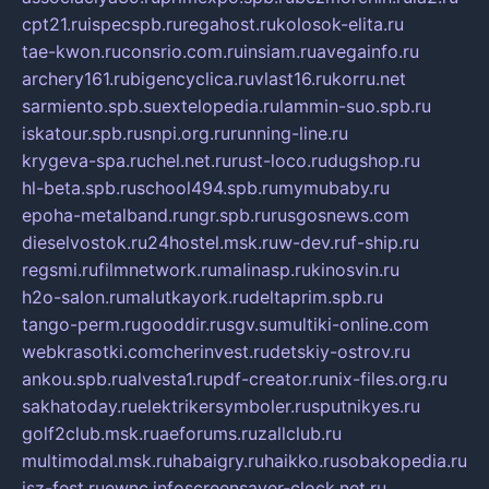
cpt21.ru
ispecspb.ru
regahost.ru
kolosok-elita.ru
tae-kwon.ru
consrio.com.ru
insiam.ru
avegainfo.ru
archery161.ru
bigencyclica.ru
vlast16.ru
korru.net
sarmiento.spb.su
extelopedia.ru
lammin-suo.spb.ru
iskatour.spb.ru
snpi.org.ru
running-line.ru
krygeva-spa.ru
chel.net.ru
rust-loco.ru
dugshop.ru
hl-beta.spb.ru
school494.spb.ru
mymubaby.ru
epoha-metalband.ru
ngr.spb.ru
rusgosnews.com
dieselvostok.ru
24hostel.msk.ru
w-dev.ru
f-ship.ru
regsmi.ru
filmnetwork.ru
malinasp.ru
kinosvin.ru
h2o-salon.ru
malutkayork.ru
deltaprim.spb.ru
tango-perm.ru
gooddir.ru
sgv.su
multiki-online.com
webkrasotki.com
cherinvest.ru
detskiy-ostrov.ru
ankou.spb.ru
alvesta1.ru
pdf-creator.ru
nix-files.org.ru
sakhatoday.ru
elektrikersymboler.ru
sputnikyes.ru
golf2club.msk.ru
aeforums.ru
zallclub.ru
multimodal.msk.ru
habaigry.ru
haikko.ru
sobakopedia.ru
isz-fest.ru
ewnc.info
screensaver-clock.net.ru