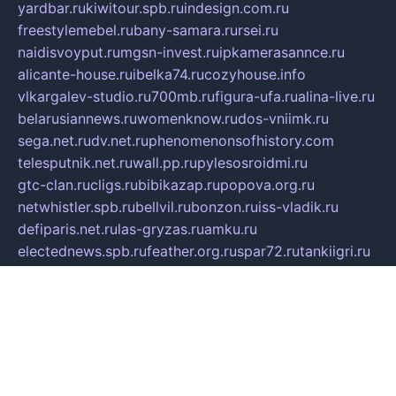
yardbar.ru
kiwitour.spb.ru
indesign.com.ru
freestylemebel.ru
bany-samara.ru
rsei.ru
naidisvoyput.ru
mgsn-invest.ru
ipkamerasannce.ru
alicante-house.ru
ibelka74.ru
cozyhouse.info
vlkargalev-studio.ru
700mb.ru
figura-ufa.ru
alina-live.ru
belarusiannews.ru
womenknow.ru
dos-vniimk.ru
sega.net.ru
dv.net.ru
phenomenonsofhistory.com
telesputnik.net.ru
wall.pp.ru
pylesosroidmi.ru
gtc-clan.ru
cligs.ru
bibikazap.ru
popova.org.ru
netwhistler.spb.ru
bellvil.ru
bonzon.ru
iss-vladik.ru
defiparis.net.ru
las-gryzas.ru
amku.ru
electednews.spb.ru
feather.org.ru
spar72.ru
tankiigri.ru
dominus.com.ru
ibtree.ru
sanykool.pp.ru
unixlib.org.ru
menatep.spb.ru
gartenterrassen.ru
printeka.ru
skvozilka.com.ru
parkovka-pub.ru
lovemobi.ru
art-ru.ru
emulatorz.com.ru
alucomp.com.ru
tatforum.com.ru
alternativa-profi.ru
dermakler.ru
artsurvey.ru
aredir.ru
khimspas.ru
centr-maxi.ru
2018r.ru