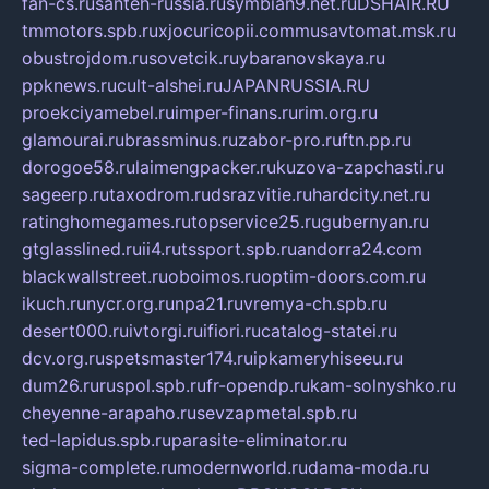
fan-cs.ru
santeh-russia.ru
symbian9.net.ru
DSHAIR.RU
tmmotors.spb.ru
xjocuricopii.com
musavtomat.msk.ru
obustrojdom.ru
sovetcik.ru
ybaranovskaya.ru
ppknews.ru
cult-alshei.ru
JAPANRUSSIA.RU
proekciyamebel.ru
imper-finans.ru
rim.org.ru
glamourai.ru
brassminus.ru
zabor-pro.ru
ftn.pp.ru
dorogoe58.ru
laimengpacker.ru
kuzova-zapchasti.ru
sageerp.ru
taxodrom.ru
dsrazvitie.ru
hardcity.net.ru
ratinghomegames.ru
topservice25.ru
gubernyan.ru
gtglasslined.ru
ii4.ru
tssport.spb.ru
andorra24.com
blackwallstreet.ru
oboimos.ru
optim-doors.com.ru
ikuch.ru
nycr.org.ru
npa21.ru
vremya-ch.spb.ru
desert000.ru
ivtorgi.ru
ifiori.ru
catalog-statei.ru
dcv.org.ru
spetsmaster174.ru
ipkameryhiseeu.ru
dum26.ru
ruspol.spb.ru
fr-opendp.ru
kam-solnyshko.ru
cheyenne-arapaho.ru
sevzapmetal.spb.ru
ted-lapidus.spb.ru
parasite-eliminator.ru
sigma-complete.ru
modernworld.ru
dama-moda.ru