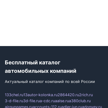
Бесплатный каталог
автомобильных компаний
Актуальный каталог компаний по всей России
133chel.ru
13autor-kolonka.ru
2864420.ru
2rich.ru
3-d-file.ru
3d-file.ru
a-cdc.ru
aalse.ru
a380club.ru
airgungames.ru
accounts-112.ru
adler-jun.ru
adonyev.ru