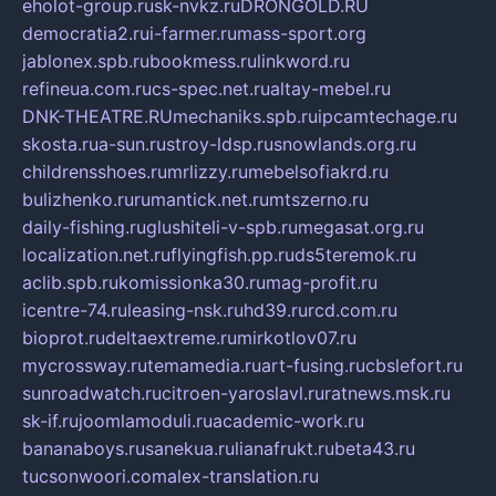
eholot-group.ru
sk-nvkz.ru
DRONGOLD.RU
democratia2.ru
i-farmer.ru
mass-sport.org
jablonex.spb.ru
bookmess.ru
linkword.ru
refineua.com.ru
cs-spec.net.ru
altay-mebel.ru
DNK-THEATRE.RU
mechaniks.spb.ru
ipcamtechage.ru
skosta.ru
a-sun.ru
stroy-ldsp.ru
snowlands.org.ru
childrensshoes.ru
mrlizzy.ru
mebelsofiakrd.ru
bulizhenko.ru
rumantick.net.ru
mtszerno.ru
daily-fishing.ru
glushiteli-v-spb.ru
megasat.org.ru
localization.net.ru
flyingfish.pp.ru
ds5teremok.ru
aclib.spb.ru
komissionka30.ru
mag-profit.ru
icentre-74.ru
leasing-nsk.ru
hd39.ru
rcd.com.ru
bioprot.ru
deltaextreme.ru
mirkotlov07.ru
mycrossway.ru
temamedia.ru
art-fusing.ru
cbslefort.ru
sunroadwatch.ru
citroen-yaroslavl.ru
ratnews.msk.ru
sk-if.ru
joomlamoduli.ru
academic-work.ru
bananaboys.ru
sanekua.ru
lianafrukt.ru
beta43.ru
tucsonwoori.com
alex-translation.ru