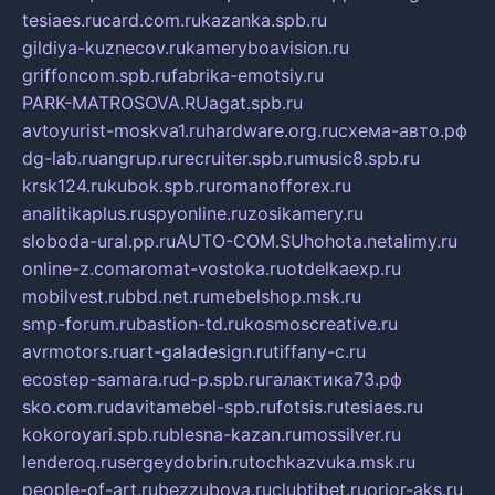
tesiaes.ru
card.com.ru
kazanka.spb.ru
gildiya-kuznecov.ru
kameryboavision.ru
griffoncom.spb.ru
fabrika-emotsiy.ru
PARK-MATROSOVA.RU
agat.spb.ru
avtoyurist-moskva1.ru
hardware.org.ru
схема-авто.рф
dg-lab.ru
angrup.ru
recruiter.spb.ru
music8.spb.ru
krsk124.ru
kubok.spb.ru
romanofforex.ru
analitikaplus.ru
spyonline.ru
zosikamery.ru
sloboda-ural.pp.ru
AUTO-COM.SU
hohota.net
alimy.ru
online-z.com
aromat-vostoka.ru
otdelkaexp.ru
mobilvest.ru
bbd.net.ru
mebelshop.msk.ru
smp-forum.ru
bastion-td.ru
kosmoscreative.ru
avrmotors.ru
art-galadesign.ru
tiffany-c.ru
ecostep-samara.ru
d-p.spb.ru
галактика73.рф
sko.com.ru
davitamebel-spb.ru
fotsis.ru
tesiaes.ru
kokoroyari.spb.ru
blesna-kazan.ru
mossilver.ru
lenderoq.ru
sergeydobrin.ru
tochkazvuka.msk.ru
people-of-art.ru
bezzubova.ru
clubtibet.ru
orior-aks.ru