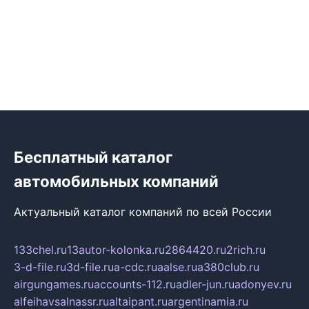
Бесплатный каталог
автомобильных компаний
Актуальный каталог компаний по всей России
133chel.ru
13autor-kolonka.ru
2864420.ru
2rich.ru
3-d-file.ru
3d-file.ru
a-cdc.ru
aalse.ru
a380club.ru
airgungames.ru
accounts-112.ru
adler-jun.ru
adonyev.ru
alfeihavsalnassr.ru
altaipant.ru
argentinamia.ru