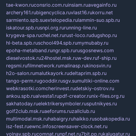
tae-kwon.ru
consrio.com.ru
insiam.ru
avegainfo.ru
archery161.ru
bigencyclica.ru
vlast16.ru
korru.net
sarmiento.spb.su
extelopedia.ru
lammin-suo.spb.ru
iskatour.spb.ru
snpi.org.ru
running-line.ru
krygeva-spa.ru
chel.net.ru
rust-loco.ru
dugshop.ru
hl-beta.spb.ru
school494.spb.ru
mymubaby.ru
epoha-metalband.ru
ngr.spb.ru
rusgosnews.com
dieselvostok.ru
24hostel.msk.ru
w-dev.ru
f-ship.ru
regsmi.ru
filmnetwork.ru
malinasp.ru
kinosvin.ru
h2o-salon.ru
malutkayork.ru
deltaprim.spb.ru
tango-perm.ru
gooddir.ru
sgv.su
multiki-online.com
webkrasotki.com
cherinvest.ru
detskiy-ostrov.ru
ankou.spb.ru
alvesta1.ru
pdf-creator.ru
nix-files.org.ru
sakhatoday.ru
elektrikersymboler.ru
sputnikyes.ru
golf2club.msk.ru
aeforums.ru
zallclub.ru
multimodal.msk.ru
habaigry.ru
haikko.ru
sobakopedia.ru
isz-fest.ru
ewnc.info
screensaver-clock.net.ru
volnav.spb.ru
comnat.ru
npf.net.ru
7bit.pp.ru
kalugatur.ru