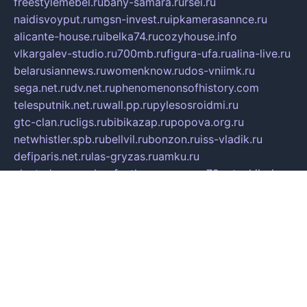
freestylemebel.ru
bany-samara.ru
rsei.ru
naidisvoyput.ru
mgsn-invest.ru
ipkamerasannce.ru
alicante-house.ru
ibelka74.ru
cozyhouse.info
vlkargalev-studio.ru
700mb.ru
figura-ufa.ru
alina-live.ru
belarusiannews.ru
womenknow.ru
dos-vniimk.ru
sega.net.ru
dv.net.ru
phenomenonsofhistory.com
telesputnik.net.ru
wall.pp.ru
pylesosroidmi.ru
gtc-clan.ru
cligs.ru
bibikazap.ru
popova.org.ru
netwhistler.spb.ru
bellvil.ru
bonzon.ru
iss-vladik.ru
defiparis.net.ru
las-gryzas.ru
amku.ru
electednews.spb.ru
feather.org.ru
spar72.ru
tankiigri.ru
dominus.com.ru
ibtree.ru
sanykool.pp.ru
unixlib.org.ru
menatep.spb.ru
gartenterrassen.ru
printeka.ru
skvozilka.com.ru
parkovka-pub.ru
lovemobi.ru
art-ru.ru
emulatorz.com.ru
alucomp.com.ru
tatforum.com.ru
alternativa-profi.ru
dermakler.ru
artsurvey.ru
aredir.ru
khimspas.ru
centr-maxi.ru
2018r.ru
bort-stomer-defort.ru
professional2.ru
gibsons.ru