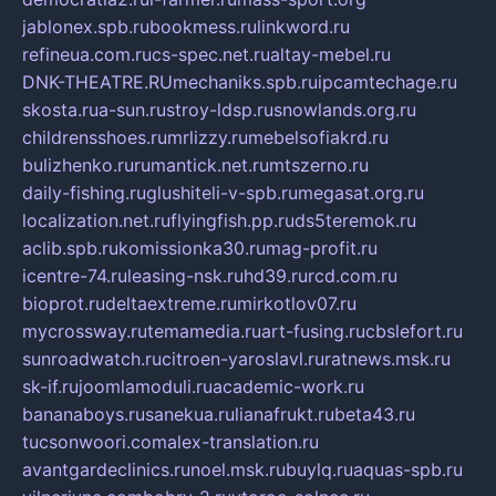
jablonex.spb.ru
bookmess.ru
linkword.ru
refineua.com.ru
cs-spec.net.ru
altay-mebel.ru
DNK-THEATRE.RU
mechaniks.spb.ru
ipcamtechage.ru
skosta.ru
a-sun.ru
stroy-ldsp.ru
snowlands.org.ru
childrensshoes.ru
mrlizzy.ru
mebelsofiakrd.ru
bulizhenko.ru
rumantick.net.ru
mtszerno.ru
daily-fishing.ru
glushiteli-v-spb.ru
megasat.org.ru
localization.net.ru
flyingfish.pp.ru
ds5teremok.ru
aclib.spb.ru
komissionka30.ru
mag-profit.ru
icentre-74.ru
leasing-nsk.ru
hd39.ru
rcd.com.ru
bioprot.ru
deltaextreme.ru
mirkotlov07.ru
mycrossway.ru
temamedia.ru
art-fusing.ru
cbslefort.ru
sunroadwatch.ru
citroen-yaroslavl.ru
ratnews.msk.ru
sk-if.ru
joomlamoduli.ru
academic-work.ru
bananaboys.ru
sanekua.ru
lianafrukt.ru
beta43.ru
tucsonwoori.com
alex-translation.ru
avantgardeclinics.ru
noel.msk.ru
buylq.ru
aquas-spb.ru