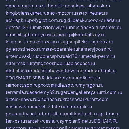
dynamoauto.ru
szk-favorit.ru
carlines.ru
flatnsk.ru
kingbolenskaner.ru
alex-motor.ru
astroline.net.ru
act1.spb.ru
polyglot.com.ru
gidlipetsk.ru
ooo-driada.ru
detsad125.ru
mir-zdoroviya.ru
bruslanovo.ru
siterem.ru
council.spb.ru
лодкипатриот.рф
kafekolizey.ru
iclub.net.ru
gazon-easy.ru
sugarepilekb.ru
grinox.ru
pylesostineco.ru
msts-ozarenie.ru
kameryjooan.ru
artemovskij.ru
dopler.spb.ru
aid70.ru
metall-perm.ru
ndm.msk.ru
ratingzooshop.ru
apiaccess.ru
globalautotrade.info
bezverhovskoe.ru
drsschool.ru
ZOOSMART.SPB.RU
dalakony.ru
medikijob.ru
remontt.spb.ru
photostudia.spb.ru
myragon.ru
terramia.ru
academy62.ru
gardengallereya.ru
rti.com.ru
artem-news.ru
biserinca.ru
krasnodarkurort.com
imshowtv.ru
mebel-v-tule.ru
mobtopik.ru
pcsecurity.net.ru
tool-sib.ru
multimetrunit.ru
sp-tour.ru
fan-cs.ru
santeh-russia.ru
symbian9.net.ru
DSHAIR.RU
tmmotors.spb.ru
xjocuricopii.com
musavtomat.msk.ru