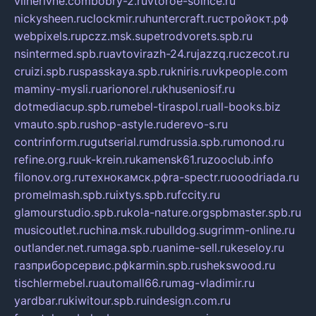
vilnerivne.com
bobry-2.ru
vtoroe-solnce.ru
nickysheen.ru
clockmir.ru
huntercraft.ru
стройокт.рф
webpixels.ru
pczz.msk.su
petrodvorets.spb.ru
nsintermed.spb.ru
avtovirazh-24.ru
jazzq.ru
czecot.ru
cruizi.spb.ru
spasskaya.spb.ru
kniris.ru
vkpeople.com
maminy-mysli.ru
arionorel.ru
khuseniosif.ru
dotmediacup.spb.ru
mebel-tiraspol.ru
all-books.biz
vmauto.spb.ru
shop-astyle.ru
derevo-s.ru
contrinform.ru
gutserial.ru
mdrussia.spb.ru
monod.ru
refine.org.ru
uk-krein.ru
kamensk61.ru
zooclub.info
filonov.org.ru
технокамск.рф
ra-spectr.ru
ooodriada.ru
promelmash.spb.ru
ixtys.spb.ru
fccity.ru
glamourstudio.spb.ru
kola-nature.org
spbmaster.spb.ru
musicoutlet.ru
china.msk.ru
bulldog.su
grimm-online.ru
outlander.net.ru
maga.spb.ru
anime-sell.ru
keseloy.ru
газприборсервис.рф
karmin.spb.ru
shekswood.ru
tischlermebel.ru
automall66.ru
mag-vladimir.ru
yardbar.ru
kiwitour.spb.ru
indesign.com.ru