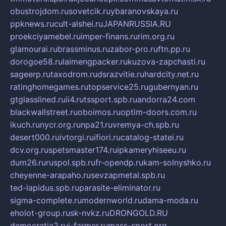
obustrojdom.ru
sovetcik.ru
ybaranovskaya.ru
ppknews.ru
cult-alshei.ru
JAPANRUSSIA.RU
proekciyamebel.ru
imper-finans.ru
rim.org.ru
glamourai.ru
brassminus.ru
zabor-pro.ru
ftn.pp.ru
dorogoe58.ru
laimengpacker.ru
kuzova-zapchasti.ru
sageerp.ru
taxodrom.ru
dsrazvitie.ru
hardcity.net.ru
ratinghomegames.ru
topservice25.ru
gubernyan.ru
gtglasslined.ru
ii4.ru
tssport.spb.ru
andorra24.com
blackwallstreet.ru
oboimos.ru
optim-doors.com.ru
ikuch.ru
nycr.org.ru
npa21.ru
vremya-ch.spb.ru
desert000.ru
ivtorgi.ru
ifiori.ru
catalog-statei.ru
dcv.org.ru
spetsmaster174.ru
ipkameryhiseeu.ru
dum26.ru
ruspol.spb.ru
fr-opendp.ru
kam-solnyshko.ru
cheyenne-arapaho.ru
sevzapmetal.spb.ru
ted-lapidus.spb.ru
parasite-eliminator.ru
sigma-complete.ru
modernworld.ru
dama-moda.ru
eholot-group.ru
sk-nvkz.ru
DRONGOLD.RU
democratia2.ru
i-farmer.ru
mass-sport.org