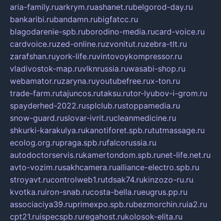
aria-family.ru
arkrym.ru
ashanet.ru
belgorod-day.ru
bankaribi.ru
bandamn.ru
bigfatcc.ru
blagodarenie-spb.ru
borodino-media.ru
card-voice.ru
cardvoice.ru
zed-online.ru
zvonitut.ru
zebra-tlt.ru
zarafshan.ru
york-life.ru
vintovoykompressor.ru
vladivostok-map.ru
vlknrussia.ru
wasabi-shop.ru
webamator.ru
zaryna.ru
youtubefree.ru
x-ton.ru
trade-farm.ru
tajuncos.ru
taksu.ru
tor-lyubov-i-grom.ru
spayderhed-2022.ru
splclub.ru
stoppamedia.ru
snow-guard.ru
slovar-ivrit.ru
cleanmedicine.ru
shkurki-karakulya.ru
kanotiforet.spb.ru
tutmassage.ru
ecolog.org.ru
praga.spb.ru
falcorussia.ru
autodoctorservis.ru
kamertondom.spb.ru
net-life.net.ru
avto-vozim.ru
sakhcamera.ru
alliance-electro.spb.ru
stroyavt.ru
controlweb1.ru
tdsak74.ru
kinzozo-ru.ru
kvotka.ru
iron-snab.ru
costa-bella.ru
eugrus.pp.ru
associaciya39.ru
primexpo.spb.ru
bezmorchin.ru
ia2.ru
cpt21.ru
ispecspb.ru
regahost.ru
kolosok-elita.ru