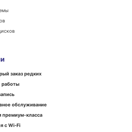
темы
ов
дисков
ми
рый заказ редких
е работы
запись
вное обслуживание
м премиум-класса
 с Wi‑Fi