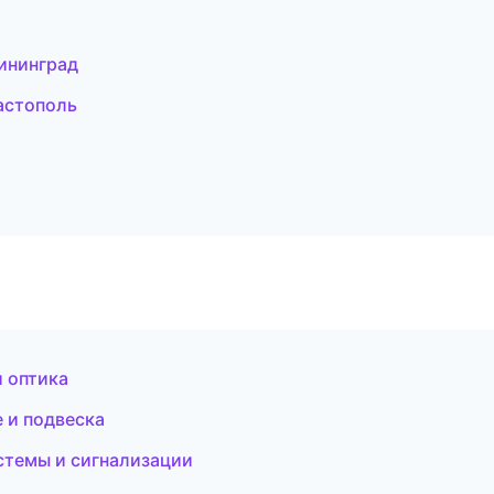
ининград
астополь
и оптика
 и подвеска
стемы и сигнализации