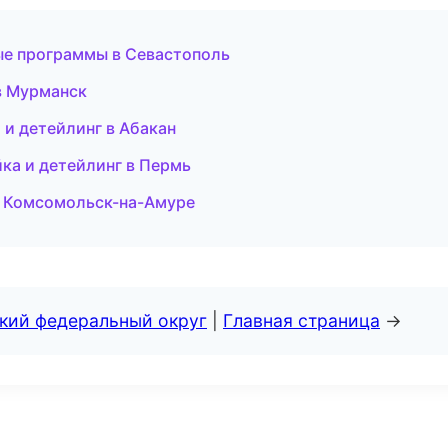
ые программы в Севастополь
 в Мурманск
а и детейлинг в Абакан
йка и детейлинг в Пермь
 в Комсомольск-на-Амуре
ский федеральный округ
|
Главная страница
→