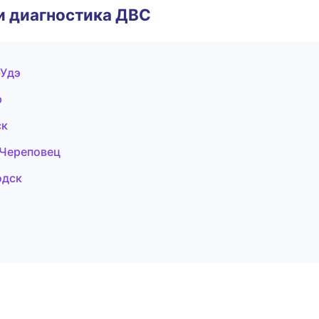
и диагностика ДВС
-Удэ
р
ск
 Череповец
одск