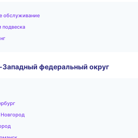
ое обслуживание
и подвеска
нг
о-Западный федеральный округ
ербург
й Новгород
город
урманск