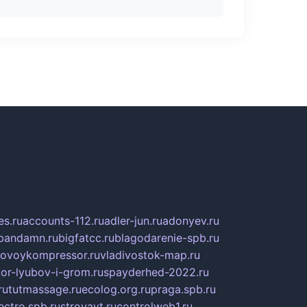
s.ru
accounts-112.ru
adler-jun.ru
adonyev.ru
bandamn.ru
bigfatcc.ru
blagodarenie-spb.ru
tovoykompressor.ru
vladivostok-map.ru
tor-lyubov-i-grom.ru
spayderhed-2022.ru
ru
tutmassage.ru
ecolog.org.ru
praga.spb.ru
lectro.spb.ru
stroyavt.ru
controlweb1.ru