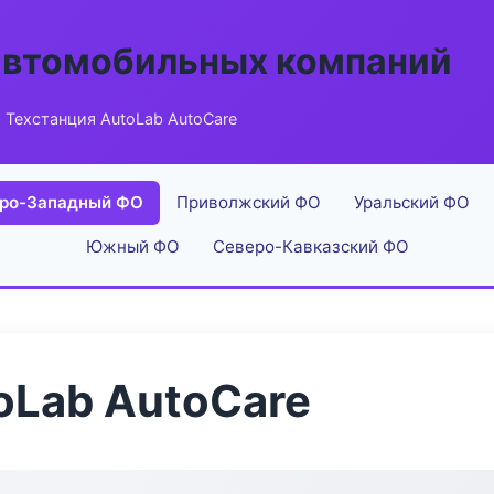
автомобильных компаний
 Техстанция AutoLab AutoCare
ро-Западный ФО
Приволжский ФО
Уральский ФО
Южный ФО
Северо-Кавказский ФО
oLab AutoCare