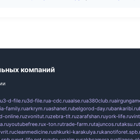
льных компаний
сии
ru
3-d-file.ru
3d-file.ru
a-cdc.ru
aalse.ru
a380club.ru
airgungame
ia-family.ru
arkrym.ru
ashanet.ru
belgorod-day.ru
bankaribi.ru
d-online.ru
zvonitut.ru
zebra-tlt.ru
zarafshan.ru
york-life.ru
vin
a.ru
youtubefree.ru
x-ton.ru
trade-farm.ru
tajuncos.ru
taksu.ru
vrit.ru
cleanmedicine.ru
shkurki-karakulya.ru
kanotiforet.spb.
spb.ru
net-life.net.ru
avto-vozim.ru
sakhcamera.ru
alliance-e