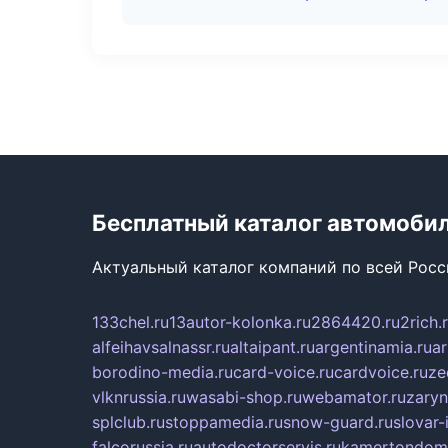
Бесплатный каталог автомоби
Актуальный каталог компаний по всей Рос
133chel.ru
13autor-kolonka.ru
2864420.ru
2rich.
alfeihavsalnassr.ru
altaipant.ru
argentinamia.ru
ar
borodino-media.ru
card-voice.ru
cardvoice.ru
ze
vlknrussia.ru
wasabi-shop.ru
webamator.ru
zaryn
splclub.ru
stoppamedia.ru
snow-guard.ru
slovar-i
falcorussia.ru
autodoctorservis.ru
kamertondom.