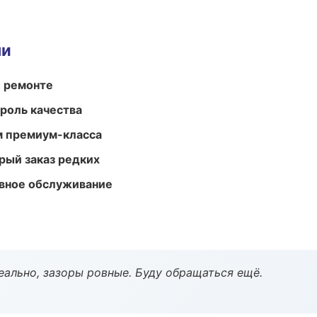
ми
и ремонте
роль качества
м премиум-класса
рый заказ редких
вное обслуживание
еально, зазоры ровные. Буду обращаться ещё.