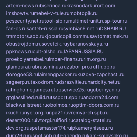
artem-news.ru
biserinca.ru
krasnodarkurort.com
imshowtv.ru
mebel-v-tule.ru
mobtopik.ru
pcsecurity.net.ru
tool-sib.ru
multimetrunit.ru
sp-tour.ru
fan-cs.ru
santeh-russia.ru
symbian9.net.ru
DSHAIR.RU
tmmotors.spb.ru
xjocuricopii.com
musavtomat.msk.ru
obustrojdom.ru
sovetcik.ru
ybaranovskaya.ru
ppknews.ru
cult-alshei.ru
JAPANRUSSIA.RU
proekciyamebel.ru
imper-finans.ru
rim.org.ru
glamourai.ru
brassminus.ru
zabor-pro.ru
ftn.pp.ru
dorogoe58.ru
laimengpacker.ru
kuzova-zapchasti.ru
sageerp.ru
taxodrom.ru
dsrazvitie.ru
hardcity.net.ru
ratinghomegames.ru
topservice25.ru
gubernyan.ru
gtglasslined.ru
ii4.ru
tssport.spb.ru
andorra24.com
blackwallstreet.ru
oboimos.ru
optim-doors.com.ru
ikuch.ru
nycr.org.ru
npa21.ru
vremya-ch.spb.ru
desert000.ru
ivtorgi.ru
ifiori.ru
catalog-statei.ru
dcv.org.ru
spetsmaster174.ru
ipkameryhiseeu.ru
dum26.ru
ruspol.spb.ru
fr-opendp.ru
kam-solnyshko.ru