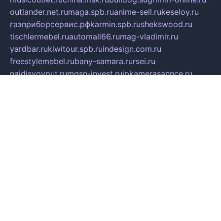
outlander.net.ru
maga.spb.ru
anime-sell.ru
keseloy.ru
газприборсервис.рф
karmin.spb.ru
shekswood.ru
tischlermebel.ru
automall66.ru
mag-vladimir.ru
yardbar.ru
kiwitour.spb.ru
indesign.com.ru
freestylemebel.ru
bany-samara.ru
rsei.ru
naidisvoyput.ru
mgsn-invest.ru
ipkamerasannce.ru
alicante-house.ru
ibelka74.ru
cozyhouse.info
vlkargalev-studio.ru
700mb.ru
figura-ufa.ru
alina-live.ru
belarusiannews.ru
womenknow.ru
dos-vniimk.ru
sega.net.ru
dv.net.ru
phenomenonsofhistory.com
telesputnik.net.ru
wall.pp.ru
pylesosroidmi.ru
gtc-clan.ru
cligs.ru
bibikazap.ru
popova.org.ru
netwhistler.spb.ru
bellvil.ru
bonzon.ru
iss-vladik.ru
defiparis.net.ru
las-gryzas.ru
amku.ru
electednews.spb.ru
feather.org.ru
spar72.ru
tankiigri.ru
dominus.com.ru
ibtree.ru
sanykool.pp.ru
unixlib.org.ru
menatep.spb.ru
gartenterrassen.ru
printeka.ru