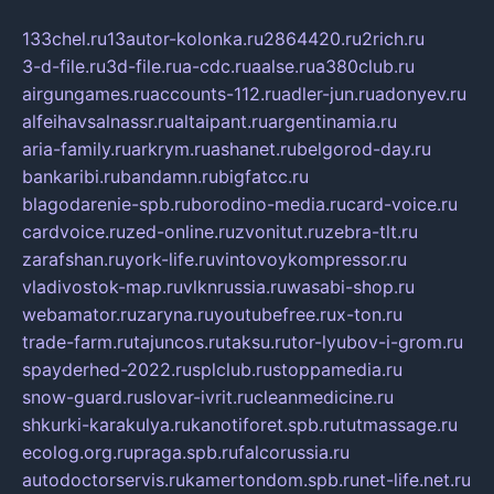
133chel.ru
13autor-kolonka.ru
2864420.ru
2rich.ru
3-d-file.ru
3d-file.ru
a-cdc.ru
aalse.ru
a380club.ru
airgungames.ru
accounts-112.ru
adler-jun.ru
adonyev.ru
alfeihavsalnassr.ru
altaipant.ru
argentinamia.ru
aria-family.ru
arkrym.ru
ashanet.ru
belgorod-day.ru
bankaribi.ru
bandamn.ru
bigfatcc.ru
blagodarenie-spb.ru
borodino-media.ru
card-voice.ru
cardvoice.ru
zed-online.ru
zvonitut.ru
zebra-tlt.ru
zarafshan.ru
york-life.ru
vintovoykompressor.ru
vladivostok-map.ru
vlknrussia.ru
wasabi-shop.ru
webamator.ru
zaryna.ru
youtubefree.ru
x-ton.ru
trade-farm.ru
tajuncos.ru
taksu.ru
tor-lyubov-i-grom.ru
spayderhed-2022.ru
splclub.ru
stoppamedia.ru
snow-guard.ru
slovar-ivrit.ru
cleanmedicine.ru
shkurki-karakulya.ru
kanotiforet.spb.ru
tutmassage.ru
ecolog.org.ru
praga.spb.ru
falcorussia.ru
autodoctorservis.ru
kamertondom.spb.ru
net-life.net.ru