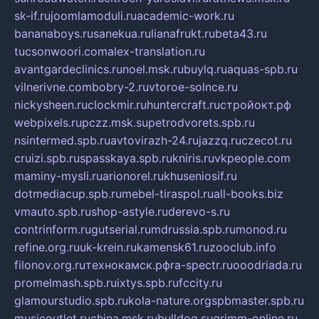
sk-if.ru
joomlamoduli.ru
academic-work.ru
bananaboys.ru
sanekua.ru
lianafrukt.ru
beta43.ru
tucsonwoori.com
alex-translation.ru
avantgardeclinics.ru
noel.msk.ru
buylq.ru
aquas-spb.ru
vilnerivne.com
bobry-2.ru
vtoroe-solnce.ru
nickysheen.ru
clockmir.ru
huntercraft.ru
стройокт.рф
webpixels.ru
pczz.msk.su
petrodvorets.spb.ru
nsintermed.spb.ru
avtovirazh-24.ru
jazzq.ru
czecot.ru
cruizi.spb.ru
spasskaya.spb.ru
kniris.ru
vkpeople.com
maminy-mysli.ru
arionorel.ru
khuseniosif.ru
dotmediacup.spb.ru
mebel-tiraspol.ru
all-books.biz
vmauto.spb.ru
shop-astyle.ru
derevo-s.ru
contrinform.ru
gutserial.ru
mdrussia.spb.ru
monod.ru
refine.org.ru
uk-krein.ru
kamensk61.ru
zooclub.info
filonov.org.ru
технокамск.рф
ra-spectr.ru
ooodriada.ru
promelmash.spb.ru
ixtys.spb.ru
fccity.ru
glamourstudio.spb.ru
kola-nature.org
spbmaster.spb.ru
musicoutlet.ru
china.msk.ru
bulldog.su
grimm-online.ru