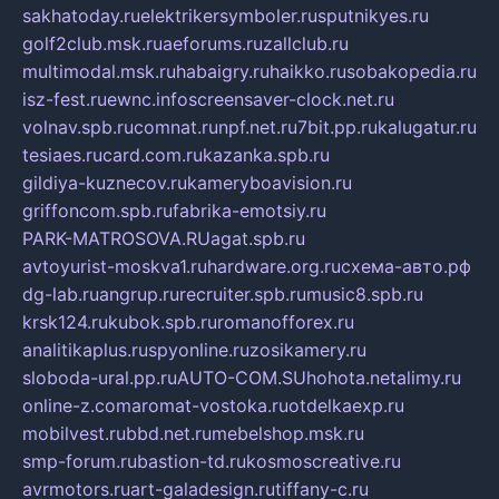
sakhatoday.ru
elektrikersymboler.ru
sputnikyes.ru
golf2club.msk.ru
aeforums.ru
zallclub.ru
multimodal.msk.ru
habaigry.ru
haikko.ru
sobakopedia.ru
isz-fest.ru
ewnc.info
screensaver-clock.net.ru
volnav.spb.ru
comnat.ru
npf.net.ru
7bit.pp.ru
kalugatur.ru
tesiaes.ru
card.com.ru
kazanka.spb.ru
gildiya-kuznecov.ru
kameryboavision.ru
griffoncom.spb.ru
fabrika-emotsiy.ru
PARK-MATROSOVA.RU
agat.spb.ru
avtoyurist-moskva1.ru
hardware.org.ru
схема-авто.рф
dg-lab.ru
angrup.ru
recruiter.spb.ru
music8.spb.ru
krsk124.ru
kubok.spb.ru
romanofforex.ru
analitikaplus.ru
spyonline.ru
zosikamery.ru
sloboda-ural.pp.ru
AUTO-COM.SU
hohota.net
alimy.ru
online-z.com
aromat-vostoka.ru
otdelkaexp.ru
mobilvest.ru
bbd.net.ru
mebelshop.msk.ru
smp-forum.ru
bastion-td.ru
kosmoscreative.ru
avrmotors.ru
art-galadesign.ru
tiffany-c.ru