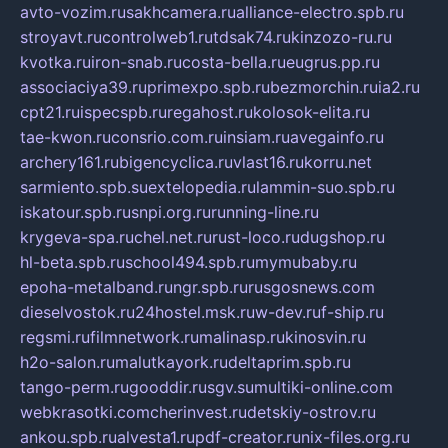
avto-vozim.ru
sakhcamera.ru
alliance-electro.spb.ru
stroyavt.ru
controlweb1.ru
tdsak74.ru
kinzozo-ru.ru
kvotka.ru
iron-snab.ru
costa-bella.ru
eugrus.pp.ru
associaciya39.ru
primexpo.spb.ru
bezmorchin.ru
ia2.ru
cpt21.ru
ispecspb.ru
regahost.ru
kolosok-elita.ru
tae-kwon.ru
consrio.com.ru
insiam.ru
avegainfo.ru
archery161.ru
bigencyclica.ru
vlast16.ru
korru.net
sarmiento.spb.su
extelopedia.ru
lammin-suo.spb.ru
iskatour.spb.ru
snpi.org.ru
running-line.ru
krygeva-spa.ru
chel.net.ru
rust-loco.ru
dugshop.ru
hl-beta.spb.ru
school494.spb.ru
mymubaby.ru
epoha-metalband.ru
ngr.spb.ru
rusgosnews.com
dieselvostok.ru
24hostel.msk.ru
w-dev.ru
f-ship.ru
regsmi.ru
filmnetwork.ru
malinasp.ru
kinosvin.ru
h2o-salon.ru
malutkayork.ru
deltaprim.spb.ru
tango-perm.ru
gooddir.ru
sgv.su
multiki-online.com
webkrasotki.com
cherinvest.ru
detskiy-ostrov.ru
ankou.spb.ru
alvesta1.ru
pdf-creator.ru
nix-files.org.ru