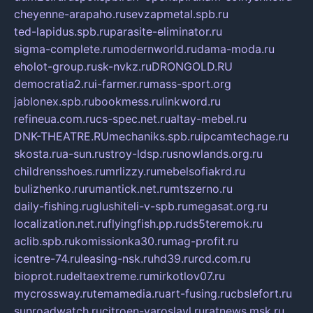
cheyenne-arapaho.ru
sevzapmetal.spb.ru
ted-lapidus.spb.ru
parasite-eliminator.ru
sigma-complete.ru
modernworld.ru
dama-moda.ru
eholot-group.ru
sk-nvkz.ru
DRONGOLD.RU
democratia2.ru
i-farmer.ru
mass-sport.org
jablonex.spb.ru
bookmess.ru
linkword.ru
refineua.com.ru
cs-spec.net.ru
altay-mebel.ru
DNK-THEATRE.RU
mechaniks.spb.ru
ipcamtechage.ru
skosta.ru
a-sun.ru
stroy-ldsp.ru
snowlands.org.ru
childrensshoes.ru
mrlizzy.ru
mebelsofiakrd.ru
bulizhenko.ru
rumantick.net.ru
mtszerno.ru
daily-fishing.ru
glushiteli-v-spb.ru
megasat.org.ru
localization.net.ru
flyingfish.pp.ru
ds5teremok.ru
aclib.spb.ru
komissionka30.ru
mag-profit.ru
icentre-74.ru
leasing-nsk.ru
hd39.ru
rcd.com.ru
bioprot.ru
deltaextreme.ru
mirkotlov07.ru
mycrossway.ru
temamedia.ru
art-fusing.ru
cbslefort.ru
sunroadwatch.ru
citroen-yaroslavl.ru
ratnews.msk.ru