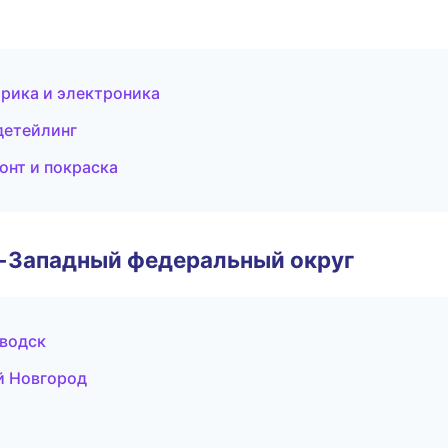
трика и электроника
детейлинг
онт и покраска
о-Западный федеральный округ
аводск
й Новгород