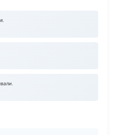
я.
вали.