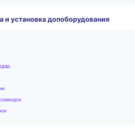
 и установка допоборудования
нодар
ик
розаводск
рск