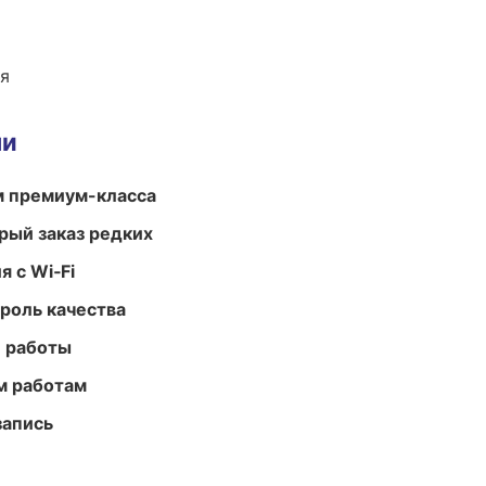
ия
ми
м премиум-класса
рый заказ редких
 с Wi‑Fi
роль качества
е работы
м работам
запись