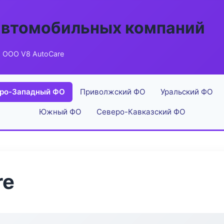
автомобильных компаний
 ООО V8 AutoCare
ро-Западный ФО
Приволжский ФО
Уральский ФО
Южный ФО
Северо-Кавказский ФО
re