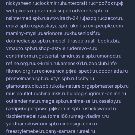
nickysheen.ru
clockmir.ru
huntercraft.ru
стройокт.рф
webpixels.ru
pczz.msk.su
petrodvorets.spb.ru
nsintermed.spb.ru
avtovirazh-24.ru
jazzq.ru
czecot.ru
cruizi.spb.ru
spasskaya.spb.ru
kniris.ru
vkpeople.com
maminy-mysli.ru
arionorel.ru
khuseniosif.ru
dotmediacup.spb.ru
mebel-tiraspol.ru
all-books.biz
vmauto.spb.ru
shop-astyle.ru
derevo-s.ru
contrinform.ru
gutserial.ru
mdrussia.spb.ru
monod.ru
refine.org.ru
uk-krein.ru
kamensk61.ru
zooclub.info
filonov.org.ru
технокамск.рф
ra-spectr.ru
ooodriada.ru
promelmash.spb.ru
ixtys.spb.ru
fccity.ru
glamourstudio.spb.ru
kola-nature.org
spbmaster.spb.ru
musicoutlet.ru
china.msk.ru
bulldog.su
grimm-online.ru
outlander.net.ru
maga.spb.ru
anime-sell.ru
keseloy.ru
газприборсервис.рф
karmin.spb.ru
shekswood.ru
tischlermebel.ru
automall66.ru
mag-vladimir.ru
yardbar.ru
kiwitour.spb.ru
indesign.com.ru
freestylemebel.ru
bany-samara.ru
rsei.ru