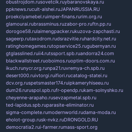
obustrojdom.ru
sovetcik.ru
ybaranovskaya.ru
ppknews.ru
cult-alshei.ru
JAPANRUSSIA.RU
proekciyamebel.ru
imper-finans.ru
rim.org.ru
glamourai.ru
brassminus.ru
zabor-pro.ru
ftn.pp.ru
dorogoe58.ru
laimengpacker.ru
kuzova-zapchasti.ru
sageerp.ru
taxodrom.ru
dsrazvitie.ru
hardcity.net.ru
ratinghomegames.ru
topservice25.ru
gubernyan.ru
gtglasslined.ru
ii4.ru
tssport.spb.ru
andorra24.com
blackwallstreet.ru
oboimos.ru
optim-doors.com.ru
ikuch.ru
nycr.org.ru
npa21.ru
vremya-ch.spb.ru
desert000.ru
ivtorgi.ru
ifiori.ru
catalog-statei.ru
dcv.org.ru
spetsmaster174.ru
ipkameryhiseeu.ru
dum26.ru
ruspol.spb.ru
fr-opendp.ru
kam-solnyshko.ru
cheyenne-arapaho.ru
sevzapmetal.spb.ru
ted-lapidus.spb.ru
parasite-eliminator.ru
sigma-complete.ru
modernworld.ru
dama-moda.ru
eholot-group.ru
sk-nvkz.ru
DRONGOLD.RU
democratia2.ru
i-farmer.ru
mass-sport.org