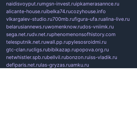
naidisvoyput.ru
mgsn-invest.ru
ipkamerasannce.ru
alicante-house.ru
ibelka74.ru
cozyhouse.info
vlkargalev-studio.ru
700mb.ru
figura-ufa.ru
alina-live.ru
belarusiannews.ru
womenknow.ru
dos-vniimk.ru
sega.net.ru
dv.net.ru
phenomenonsofhistory.com
telesputnik.net.ru
wall.pp.ru
pylesosroidmi.ru
gtc-clan.ru
cligs.ru
bibikazap.ru
popova.org.ru
netwhistler.spb.ru
bellvil.ru
bonzon.ru
iss-vladik.ru
defiparis.net.ru
las-gryzas.ru
amku.ru
electednews.spb.ru
feather.org.ru
spar72.ru
tankiigri.ru
dominus.com.ru
ibtree.ru
sanykool.pp.ru
unixlib.org.ru
menatep.spb.ru
gartenterrassen.ru
printeka.ru
skvozilka.com.ru
parkovka-pub.ru
lovemobi.ru
art-ru.ru
emulatorz.com.ru
alucomp.com.ru
tatforum.com.ru
alternativa-profi.ru
dermakler.ru
artsurvey.ru
aredir.ru
khimspas.ru
centr-maxi.ru
2018r.ru
bort-stomer-defort.ru
professional2.ru
gibsons.ru
artselena.ru
art-pilot.ru
ingredient.spb.ru