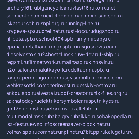
tae-kwon.ru
consrio.com.ru
insiam.ru
avegainfo.ru
archery161.ru
bigencyclica.ru
vlast16.ru
korru.net
sarmiento.spb.su
extelopedia.ru
lammin-suo.spb.ru
iskatour.spb.ru
snpi.org.ru
running-line.ru
krygeva-spa.ru
chel.net.ru
rust-loco.ru
dugshop.ru
hl-beta.spb.ru
school494.spb.ru
mymubaby.ru
epoha-metalband.ru
ngr.spb.ru
rusgosnews.com
dieselvostok.ru
24hostel.msk.ru
w-dev.ru
f-ship.ru
regsmi.ru
filmnetwork.ru
malinasp.ru
kinosvin.ru
h2o-salon.ru
malutkayork.ru
deltaprim.spb.ru
tango-perm.ru
gooddir.ru
sgv.su
multiki-online.com
webkrasotki.com
cherinvest.ru
detskiy-ostrov.ru
ankou.spb.ru
alvesta1.ru
pdf-creator.ru
nix-files.org.ru
sakhatoday.ru
elektrikersymboler.ru
sputnikyes.ru
golf2club.msk.ru
aeforums.ru
zallclub.ru
multimodal.msk.ru
habaigry.ru
haikko.ru
sobakopedia.ru
isz-fest.ru
ewnc.info
screensaver-clock.net.ru
volnav.spb.ru
comnat.ru
npf.net.ru
7bit.pp.ru
kalugatur.ru