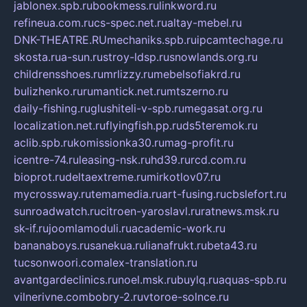
jablonex.spb.ru
bookmess.ru
linkword.ru
refineua.com.ru
cs-spec.net.ru
altay-mebel.ru
DNK-THEATRE.RU
mechaniks.spb.ru
ipcamtechage.ru
skosta.ru
a-sun.ru
stroy-ldsp.ru
snowlands.org.ru
childrensshoes.ru
mrlizzy.ru
mebelsofiakrd.ru
bulizhenko.ru
rumantick.net.ru
mtszerno.ru
daily-fishing.ru
glushiteli-v-spb.ru
megasat.org.ru
localization.net.ru
flyingfish.pp.ru
ds5teremok.ru
aclib.spb.ru
komissionka30.ru
mag-profit.ru
icentre-74.ru
leasing-nsk.ru
hd39.ru
rcd.com.ru
bioprot.ru
deltaextreme.ru
mirkotlov07.ru
mycrossway.ru
temamedia.ru
art-fusing.ru
cbslefort.ru
sunroadwatch.ru
citroen-yaroslavl.ru
ratnews.msk.ru
sk-if.ru
joomlamoduli.ru
academic-work.ru
bananaboys.ru
sanekua.ru
lianafrukt.ru
beta43.ru
tucsonwoori.com
alex-translation.ru
avantgardeclinics.ru
noel.msk.ru
buylq.ru
aquas-spb.ru
vilnerivne.com
bobry-2.ru
vtoroe-solnce.ru