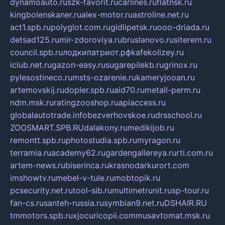
dynamoauto.ru
szk-favorit.ru
carlines.ru
flatnsk.ru
kingbolenskaner.ru
alex-motor.ru
astroline.net.ru
act1.spb.ru
polyglot.com.ru
gidlipetsk.ru
ooo-driada.ru
detsad125.ru
mir-zdoroviya.ru
bruslanovo.ru
siterem.ru
council.spb.ru
лодкипатриот.рф
kafekolizey.ru
iclub.net.ru
gazon-easy.ru
sugarepilekb.ru
grinox.ru
pylesostineco.ru
msts-ozarenie.ru
kameryjooan.ru
artemovskij.ru
dopler.spb.ru
aid70.ru
metall-perm.ru
ndm.msk.ru
ratingzooshop.ru
apiaccess.ru
globalautotrade.info
bezverhovskoe.ru
drsschool.ru
ZOOSMART.SPB.RU
dalakony.ru
medikijob.ru
remontt.spb.ru
photostudia.spb.ru
myragon.ru
terramia.ru
academy62.ru
gardengallereya.ru
rti.com.ru
artem-news.ru
biserinca.ru
krasnodarkurort.com
imshowtv.ru
mebel-v-tule.ru
mobtopik.ru
pcsecurity.net.ru
tool-sib.ru
multimetrunit.ru
sp-tour.ru
fan-cs.ru
santeh-russia.ru
symbian9.net.ru
DSHAIR.RU
tmmotors.spb.ru
xjocuricopii.com
musavtomat.msk.ru