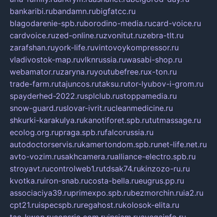
bankaribi.ru
bandamn.ru
bigfatcc.ru
blagodarenie-spb.ru
borodino-media.ru
card-voice.ru
cardvoice.ru
zed-online.ru
zvonitut.ru
zebra-tlt.ru
zarafshan.ru
york-life.ru
vintovoykompressor.ru
vladivostok-map.ru
vlknrussia.ru
wasabi-shop.ru
webamator.ru
zaryna.ru
youtubefree.ru
x-ton.ru
trade-farm.ru
tajuncos.ru
taksu.ru
tor-lyubov-i-grom.ru
spayderhed-2022.ru
splclub.ru
stoppamedia.ru
snow-guard.ru
slovar-ivrit.ru
cleanmedicine.ru
shkurki-karakulya.ru
kanotiforet.spb.ru
tutmassage.ru
ecolog.org.ru
praga.spb.ru
falcorussia.ru
autodoctorservis.ru
kamertondom.spb.ru
net-life.net.ru
avto-vozim.ru
sakhcamera.ru
alliance-electro.spb.ru
stroyavt.ru
controlweb1.ru
tdsak74.ru
kinzozo-ru.ru
kvotka.ru
iron-snab.ru
costa-bella.ru
eugrus.pp.ru
associaciya39.ru
primexpo.spb.ru
bezmorchin.ru
ia2.ru
cpt21.ru
ispecspb.ru
regahost.ru
kolosok-elita.ru