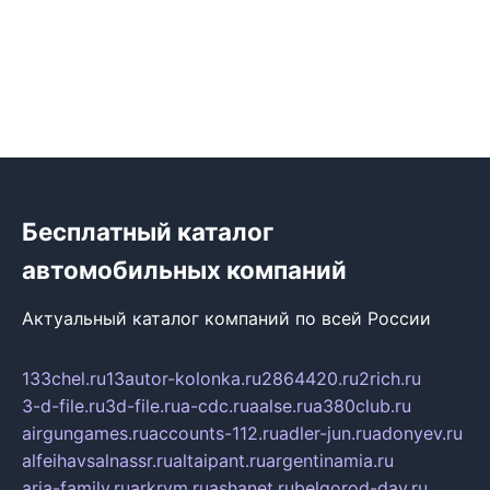
Бесплатный каталог
автомобильных компаний
Актуальный каталог компаний по всей России
133chel.ru
13autor-kolonka.ru
2864420.ru
2rich.ru
3-d-file.ru
3d-file.ru
a-cdc.ru
aalse.ru
a380club.ru
airgungames.ru
accounts-112.ru
adler-jun.ru
adonyev.ru
alfeihavsalnassr.ru
altaipant.ru
argentinamia.ru
aria-family.ru
arkrym.ru
ashanet.ru
belgorod-day.ru